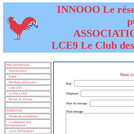
INNOOO Le résea
p
ASSOCIATI
LCE9 Le Club des
PRESENTATION
Interventions
Nous co
Esprit
Membres d'Honneur
Mail :
Livre d'Or
Le Prix LCE9
Téléphone :
Revue de Presse
Objet du message :
ADHESION
Votre message :
Demande d'adhésion
Localisation des
Entrepreneurs
Liens thématiques