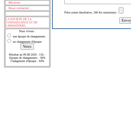
Mécénat
Nous contacter
Pièce jointe (facultative, 500 Ko maximum) :
LA SOCIETE DE LA
CONNAISSANCE ET DE
L'IMMATERIEL
Nous vivons :
une époque de changements
un changement d'époque
Résultat au 09.08.2026 - 11h :
Epoque de changements : 36%
Changement d'époque : 64%