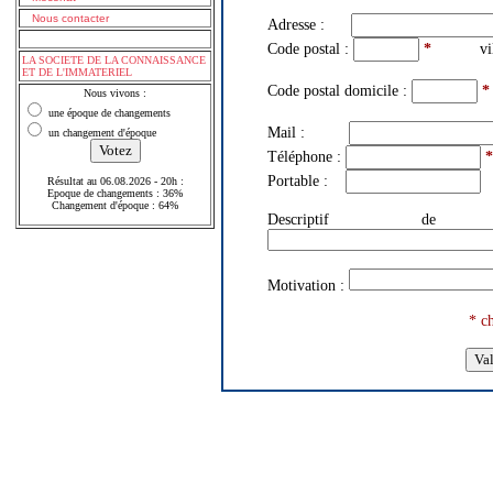
Nous contacter
Adresse :
Code postal :
*
vill
LA SOCIETE DE LA CONNAISSANCE
ET DE L'IMMATERIEL
Code postal domicile :
*
Nous vivons :
une époque de changements
Mail :
un changement d'époque
Téléphone :
*
Portable :
Résultat au 06.08.2026 - 20h :
Epoque de changements : 36%
Changement d'époque : 64%
Descriptif d
Motivation :
* c