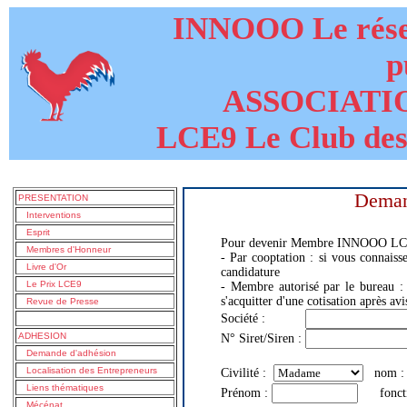
INNOOO Le résea
p
ASSOCIATI
LCE9 Le Club des
Deman
PRESENTATION
Interventions
Esprit
Pour devenir Membre INNOOO LC
Membres d'Honneur
- Par cooptation : si vous connaiss
Livre d'Or
candidature
Le Prix LCE9
- Membre autorisé par le bureau : 
s'acquitter d'une cotisation après av
Revue de Presse
Société :
ADHESION
N° Siret/Siren :
Demande d'adhésion
Localisation des Entrepreneurs
Civilité :
nom
Liens thématiques
Prénom :
foncti
Mécénat