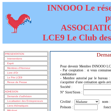
INNOOO Le résea
p
ASSOCIATI
LCE9 Le Club des
Deman
PRESENTATION
Interventions
Esprit
Pour devenir Membre INNOOO LC
Membres d'Honneur
- Par cooptation : si vous connaiss
Livre d'Or
candidature
Le Prix LCE9
- Membre autorisé par le bureau : 
s'acquitter d'une cotisation après av
Revue de Presse
Société :
ADHESION
N° Siret/Siren :
Demande d'adhésion
Localisation des Entrepreneurs
Civilité :
nom
Liens thématiques
Prénom :
foncti
Mécénat