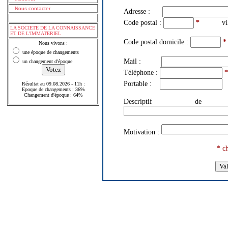
Nous contacter
Adresse :
Code postal :
*
vill
LA SOCIETE DE LA CONNAISSANCE
ET DE L'IMMATERIEL
Code postal domicile :
*
Nous vivons :
une époque de changements
Mail :
un changement d'époque
Téléphone :
*
Portable :
Résultat au 09.08.2026 - 11h :
Epoque de changements : 36%
Changement d'époque : 64%
Descriptif d
Motivation :
* c