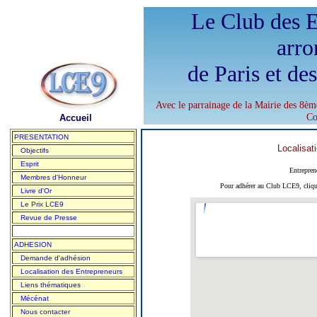
Le Club des E
arro
de Paris et de
Avec le parrainage de la Mairie des 8èm
Co
Accueil
PRESENTATION
Localisat
Objectifs
Esprit
Entrepre
Membres d'Honneur
Pour adhérer au Club LCE9, cliqu
Livre d'Or
Le Prix LCE9
Revue de Presse
ADHESION
Demande d'adhésion
Localisation des Entrepreneurs
Liens thématiques
Mécénat
Nous contacter