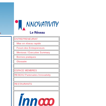
Le Réseau
s
ENTREPRENEURIAT
Mise en réseau rapide
Forum des Entrepreneurs
Mentorat / Executive Summary
Bonnes pratiques
Glossaire
ESPACE MEMBRES
RESEAU Partenaires Innovativity
RESTAURANTS