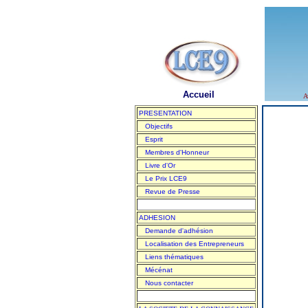
Accueil
A
PRESENTATION
Objectifs
Esprit
Membres d'Honneur
Livre d'Or
Le Prix LCE9
Revue de Presse
ADHESION
Demande d'adhésion
Localisation des Entrepreneurs
Liens thématiques
Mécénat
Nous contacter