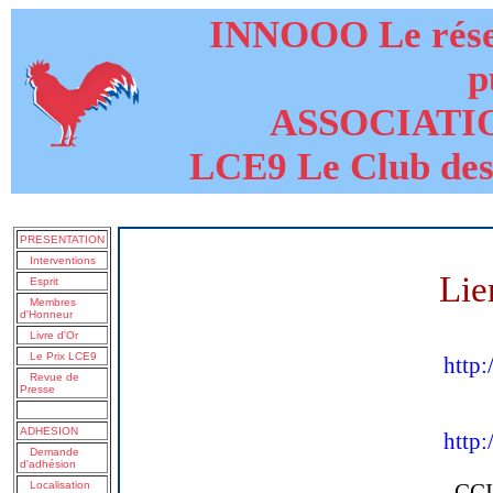
INNOOO Le résea
p
ASSOCIATI
LCE9 Le Club des
PRESENTATION
Interventions
Lie
Esprit
Membres
d'Honneur
Livre d'Or
Le Prix LCE9
http:
Revue de
Presse
ADHESION
http:
Demande
d'adhésion
Localisation
CCI