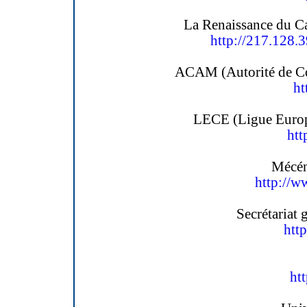
La Renaissance du C
http://217.128
ACAM (Autorité de Con
ht
LECE (Ligue Europ
htt
Mécén
http://w
Secrétariat 
htt
ht