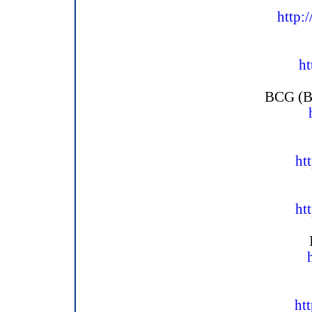
http:
ht
BCG (Bo
ht
ht
ht