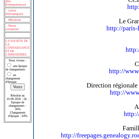
des
Entrepreneurs
http
Liens
thématiques
Le Gran
Mécénat
Nous
http://paris
contacter
LA SOCIETE DE
LA
CONNAISSANCE
http:
ET DE
L'IMMATERIEL
Nous vivons :
C
une époque
de changements
http://www
un
changement
d'époque
Direction régionale
http://www
Résultat au
10.08.2026 - 5h :
Epoque de
A
changements :
36%
http:
Changement
d'époque : 64%
Famil
http://freepages.genealogy.r