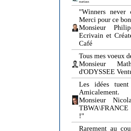
martiaux
"Winners never q
Merci pour ce bo
Monsieur Philip
Ecrivain et Créa
Café
Tous mes voeux de
Monsieur Math
d'ODYSSEE Vent
Les idées tuen
Amicalement.
Monsieur Nicol
TBWA\FRANCE et 
!"
Rarement au cour