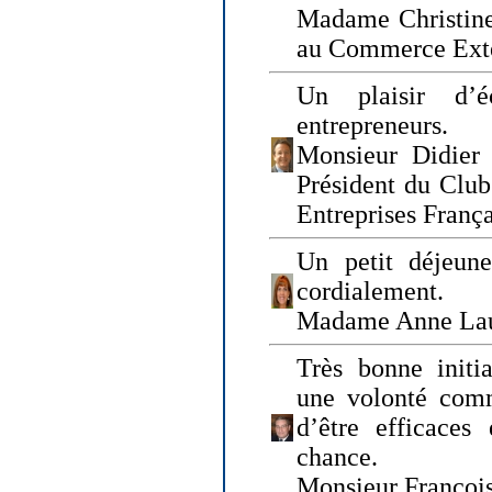
Madame Christine
au Commerce Exté
Un plaisir d’
entrepreneurs.
Monsieur Didier 
Président du Clu
Entreprises Franç
Un petit déjeune
cordialement.
Madame Anne La
Très bonne initia
une volonté com
d’être efficaces
chance.
Monsieur Françoi