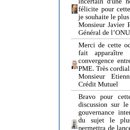
incertain d'une 
félicite pour cett
je souhaite le plu
Monsieur Javier P
Général de l’ONU
Merci de cette o
fait apparaîtr
convergence entre
PME. Très cordia
Monsieur Etienn
Crédit Mutuel
Bravo pour cett
discussion sur le
gouvernance inter
du sujet le plu
permettra de lanc