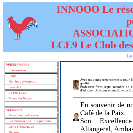
INNOOO Le résea
p
ASSOCIATI
LCE9 Le Club des
Le livre de
PRESENTATION
Interventions
Esprit
Avec tous mes remerciements pour l'i
Membres d'Honneur
qualité.
Professeur Yves Agid, membre de l'A
Livre d'Or
d'éthique, Directeur scientifique de l'
Le Prix LCE9
Revue de Presse
En souvenir de no
ADHESION
Café de la Paix.
Demande d'adhésion
Son Excellenc
Localisation des Entrepreneurs
Liens thématiques
Altangerel, Amba
Mécénat