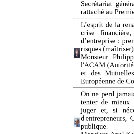
Secrétariat génér
rattaché au Premi
L’esprit de la ren
crise financière,
d’entreprise : pre
risques (maîtriser)
Monsieur Philipp
l'ACAM (Autorité 
et des Mutuelle
Européenne de Co
On ne perd jamais
tenter de mieux
juger et, si néce
d'entrepreneurs, 
publique.