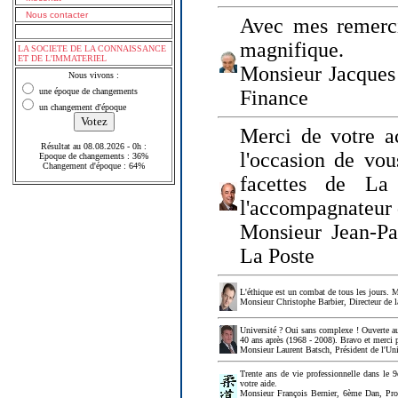
Nous contacter
Avec mes remerci
magnifique.
LA SOCIETE DE LA CONNAISSANCE
ET DE L'IMMATERIEL
Monsieur Jacques 
Nous vivons :
une époque de changements
Finance
un changement d'époque
Merci de votre a
Résultat au 08.08.2026 - 0h :
l'occasion de vou
Epoque de changements : 36%
Changement d'époque : 64%
facettes de La
l'accompagnateur 
Monsieur Jean-P
La Poste
L'éthique est un combat de tous les jours. Me
Monsieur Christophe Barbier, Directeur de l
Université ? Oui sans complexe ! Ouverte au
40 ans après (1968 - 2008). Bravo et merci 
Monsieur Laurent Batsch, Président de l'Uni
Trente ans de vie professionnelle dans le 9
votre aide.
Monsieur François Bernier, 6ème Dan, Profes