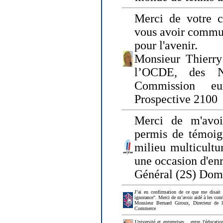
Merci de votre ch
vous avoir commu
pour l'avenir.
Monsieur Thierry
l’OCDE, des N
Commission eu
Prospective 2100
Merci de m'avoi
permis de témoig
milieu multicultur
une occasion d'en
Général (2S) Dom
J’ai eu confirmation de ce que me disait
ignorance". Merci de m’avoir aidé à les co
Monsieur Bernard Giroux, Directeur de 
Commerce
Université et entreprises... entre l'éducat