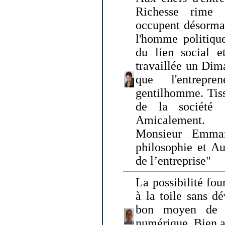
Richesse rime 
occupent désormai
l'homme politique
du lien social e
travaillée un Dim
que l'entrepr
gentilhomme. Tisse
de la société 
Amicalement.
Monsieur Emman
philosophie et Au
de l’entreprise"
La possibilité fo
à la toile sans dé
bon moyen de pr
numérique. Bien 