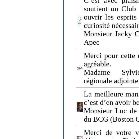
C’est avec plais
soutient un Club
ouvrir les esprit
curiosité nécessai
Monsieur Jacky Ch
Apec
Merci pour cette 
agréable.
Madame Sylvie
régionale adjoint
La meilleure mani
c’est d’en avoir b
Monsieur Luc de 
du BCG (Boston C
Merci de votre vi