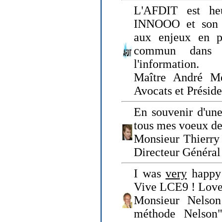
L'AFDIT est heu
INNOOO et son E
aux enjeux en pr
commun dans l
l'information.
Maître André Me
Avocats et Présid
En souvenir d'une
tous mes voeux de 
Monsieur Thierry 
Directeur Général 
I was
very
happy 
Vive LCE9 ! Love
Monsieur Nelson
méthode Nelson"