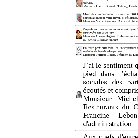
dépend.
Monsieur Olivier Giscard d'Estaing, Fonda
Merci de votre invitation sur ce sujet diffi
continuation pour votre travail de résistanc
Monsieur Michel Gondran, Docteur d'Etat e
Ce petit déjeuner est un moment très agréable
enseignées quelques-unes.
Monsieur Claude Hagège, Professeur au Col
de "Contre la pensée unique"
En toute proximité avec les Entrepreneurs 
souhaits de bon développement.
Monsieur Philippe Houze, Président du Dire
J’ai le sentiment 
pied dans l’écha
sociales des par
écoutés et compris
Monsieur Michel
Restaurants du 
Francine Lebo
d'administration
Aux chefs d'entr