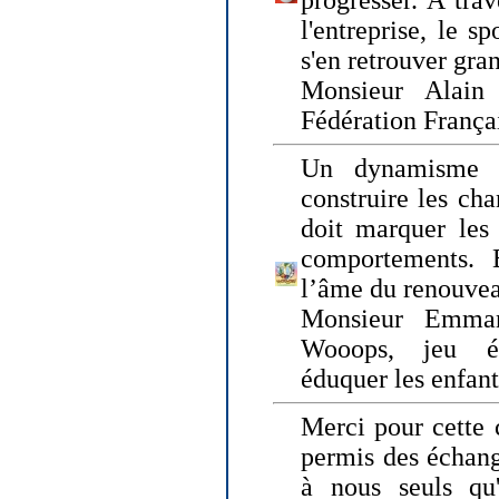
progresser. A trav
l'entreprise, le s
s'en retrouver gran
Monsieur Alain 
Fédération França
Un dynamisme 
construire les ch
doit marquer les 
comportements. 
l’âme du renouvea
Monsieur Emman
Wooops, jeu éd
éduquer les enfan
Merci pour cette 
permis des échange
à nous seuls qu'