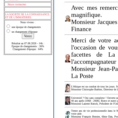
Nous contacter
Avec mes remerci
magnifique.
LA SOCIETE DE LA CONNAISSANCE
ET DE L'IMMATERIEL
Monsieur Jacques 
Nous vivons :
une époque de changements
Finance
un changement d'époque
Merci de votre a
Résultat au 07.08.2026 - 14h :
l'occasion de vou
Epoque de changements : 36%
Changement d'époque : 64%
facettes de La
l'accompagnateur 
Monsieur Jean-P
La Poste
L'éthique est un combat de tous les jours. Me
Monsieur Christophe Barbier, Directeur de l
Université ? Oui sans complexe ! Ouverte au
40 ans après (1968 - 2008). Bravo et merci 
Monsieur Laurent Batsch, Président de l'Uni
Trente ans de vie professionnelle dans le 9
votre aide.
Monsieur François Bernier, 6ème Dan, Profes