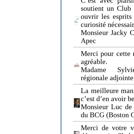
C’est avec plais
soutient un Club
ouvrir les esprit
curiosité nécessai
Monsieur Jacky Ch
Apec
Merci pour cette 
agréable.
Madame Sylvie
régionale adjoint
La meilleure mani
c’est d’en avoir b
Monsieur Luc de 
du BCG (Boston C
Merci de votre vi