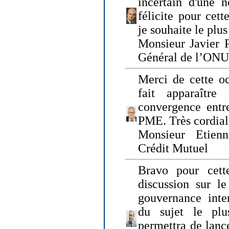
incertain d'une 
félicite pour cett
je souhaite le plu
Monsieur Javier P
Général de l’ONU
Merci de cette o
fait apparaîtr
convergence entre
PME. Très cordia
Monsieur Etienn
Crédit Mutuel
Bravo pour cett
discussion sur le
gouvernance inter
du sujet le plu
permettra de lanc