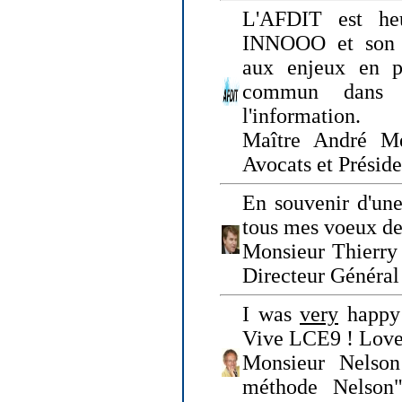
L'AFDIT est heu
INNOOO et son E
aux enjeux en pr
commun dans l
l'information.
Maître André Me
Avocats et Présid
En souvenir d'une
tous mes voeux de 
Monsieur Thierry 
Directeur Général 
I was
very
happy 
Vive LCE9 ! Love
Monsieur Nelson
méthode Nelson"