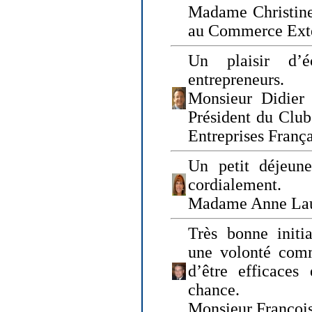
Madame Christine
au Commerce Exté
Un plaisir d’
entrepreneurs.
Monsieur Didier 
Président du Clu
Entreprises Franç
Un petit déjeune
cordialement.
Madame Anne La
Très bonne initia
une volonté com
d’être efficaces
chance.
Monsieur Françoi