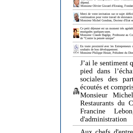
dépend.
Monsieur Olivier Giscard d'Estaing, Fonda
Merci de votre invitation sur ce sujet diffi
continuation pour votre travail de résistanc
Monsieur Michel Gondran, Docteur d'Etat e
Ce petit déjeuner est un moment très agréable
enseignées quelques-unes.
Monsieur Claude Hagège, Professeur au Col
de "Contre la pensée unique"
En toute proximité avec les Entrepreneurs 
souhaits de bon développement.
Monsieur Philippe Houze, Président du Dire
J’ai le sentiment 
pied dans l’écha
sociales des par
écoutés et compris
Monsieur Michel
Restaurants du 
Francine Lebo
d'administration
Aux chefs d'entr