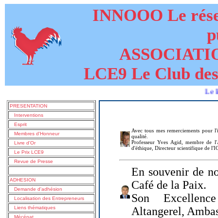
INNOOO Le résea
p
ASSOCIATI
LCE9 Le Club des
Le livre de 
PRESENTATION
Interventions
Esprit
Avec tous mes remerciements pour l'i
Membres d'Honneur
qualité.
Professeur Yves Agid, membre de l'A
Livre d'Or
d'éthique, Directeur scientifique de l'
Le Prix LCE9
Revue de Presse
En souvenir de no
ADHESION
Café de la Paix.
Demande d'adhésion
Son Excellenc
Localisation des Entrepreneurs
Liens thématiques
Altangerel, Amba
Mécénat