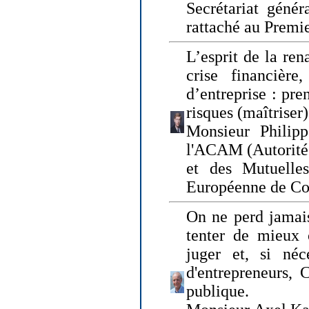
Secrétariat génér
rattaché au Premi
L’esprit de la ren
crise financière,
d’entreprise : pre
risques (maîtriser)
Monsieur Philipp
l'ACAM (Autorité 
et des Mutuelle
Européenne de Co
On ne perd jamais
tenter de mieux
juger et, si néce
d'entrepreneurs, 
publique.