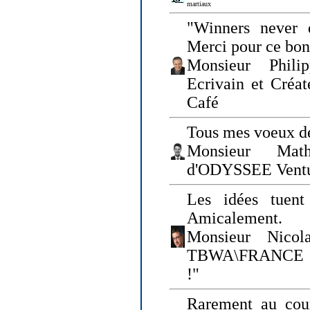
martiaux
"Winners never q
Merci pour ce bo
Monsieur Philip
Ecrivain et Créa
Café
Tous mes voeux de
Monsieur Math
d'ODYSSEE Vent
Les idées tuen
Amicalement.
Monsieur Nicol
TBWA\FRANCE et 
!"
Rarement au cour