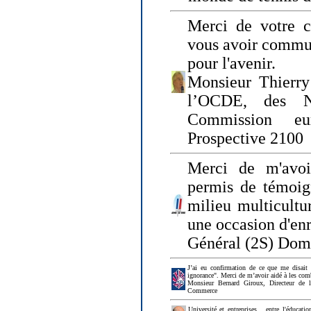
Merci de votre ch
vous avoir commu
pour l'avenir.
Monsieur Thierry
l’OCDE, des N
Commission eu
Prospective 2100
Merci de m'avoi
permis de témoig
milieu multicultur
une occasion d'en
Général (2S) Dom
J’ai eu confirmation de ce que me disait
ignorance". Merci de m’avoir aidé à les co
Monsieur Bernard Giroux, Directeur de 
Commerce
Université et entreprises... entre l'éducat