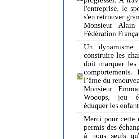
progresser. A trav
l'entreprise, le s
s'en retrouver gran
Monsieur Alain 
Fédération França
Un dynamisme 
construire les ch
doit marquer les 
comportements. 
l’âme du renouvea
Monsieur Emman
Wooops, jeu éd
éduquer les enfan
Merci pour cette 
permis des échange
à nous seuls qu'