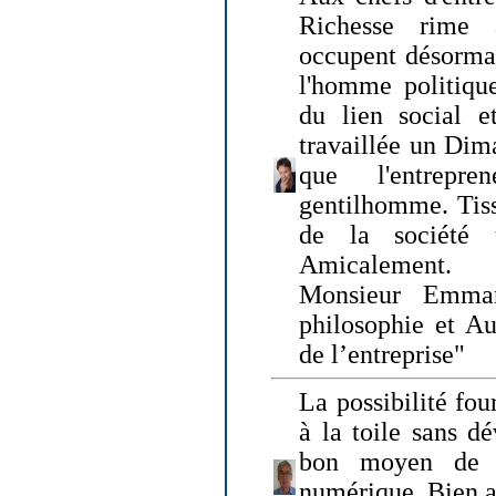
Richesse rime 
occupent désormai
l'homme politique
du lien social e
travaillée un Dim
que l'entrepr
gentilhomme. Tisse
de la société 
Amicalement.
Monsieur Emman
philosophie et Au
de l’entreprise"
La possibilité fo
à la toile sans dé
bon moyen de pr
numérique. Bien 