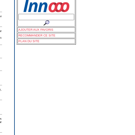
me
AJOUTER AUX FAVORIS
ur
RECOMMANDER CE SITE
ts
PLAN DU SITE
e,
es
ar