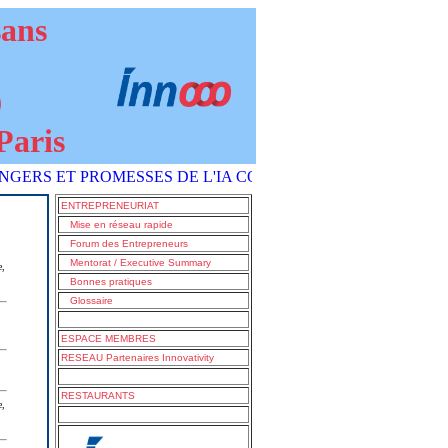
sans
9
Paris
ET PROMESSES DE L'IA COMMENT S'EN SORTIR ?" est paru P
ENTREPRENEURIAT
Mise en réseau rapide
Forum des Entrepreneurs
Mentorat / Executive Summary
e,
Bonnes pratiques
Glossaire
ESPACE MEMBRES
RESEAU Partenaires Innovativity
RESTAURANTS
e,