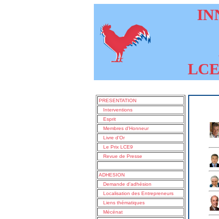
INN
LCE9
PRESENTATION
Interventions
Esprit
Membres d'Honneur
Livre d'Or
Le Prix LCE9
Revue de Presse
ADHESION
Demande d'adhésion
Localisation des Entrepreneurs
Liens thématiques
Mécénat