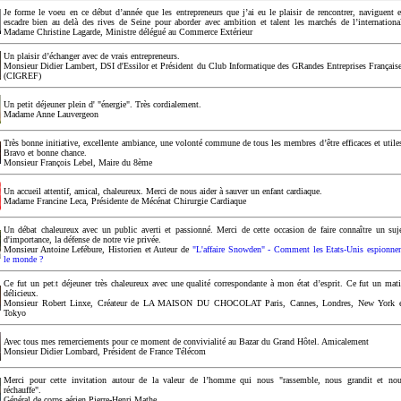
Je forme le voeu en ce début d’année que les entrepreneurs que j’ai eu le plaisir de rencontrer, naviguent 
escadre bien au delà des rives de Seine pour aborder avec ambition et talent les marchés de l’internationa
Madame Christine Lagarde, Ministre délégué au Commerce Extérieur
Un plaisir d’échanger avec de vrais entrepreneurs.
Monsieur Didier Lambert, DSI d'Essilor et Président du Club Informatique des GRandes Entreprises Français
(CIGREF)
Un petit déjeuner plein d' "énergie". Très cordialement.
Madame Anne Lauvergeon
Très bonne initiative, excellente ambiance, une volonté commune de tous les membres d’être efficaces et utile
Bravo et bonne chance.
Monsieur François Lebel, Maire du 8ème
Un accueil attentif, amical, chaleureux. Merci de nous aider à sauver un enfant cardiaque.
Madame Francine Leca, Présidente de Mécénat Chirurgie Cardiaque
Un débat chaleureux avec un public averti et passionné. Merci de cette occasion de faire connaître un suj
d'importance, la défense de notre vie privée.
Monsieur Antoine Lefébure, Historien et Auteur de
"L'affaire Snowden" - Comment les Etats-Unis espionne
le monde ?
Ce fut un petit déjeuner très chaleureux avec une qualité correspondante à mon état d’esprit. Ce fut un mat
délicieux.
Monsieur Robert Linxe, Créateur de LA MAISON DU CHOCOLAT Paris, Cannes, Londres, New York 
Tokyo
Avec tous mes remerciements pour ce moment de convivialité au Bazar du Grand Hôtel. Amicalement
Monsieur Didier Lombard, Président de France Télécom
Merci pour cette invitation autour de la valeur de l’homme qui nous "rassemble, nous grandit et no
réchauffe".
Général de corps aérien Pierre-Henri Mathe