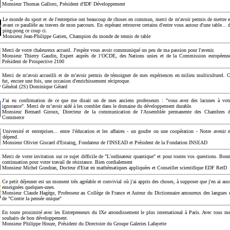
Monsieur Thomas Galloro, Président d'IDF Développement
Le monde du sport et de l'entreprise ont beaucoup de choses en commun, merci de m'avoir permis de mettre 
avant ce parallèle au travers de mon parcours. En espérant retrouver certains d'entre vous autour d'une table... 
ping-pong ce coup ci.
Monsieur Jean-Philippe Gatien, Champion du monde de tennis de table
Merci de votre chaleureux accueil. J'espère vous avoir communiqué un peu de ma passion pour l'avenir.
Monsieur Thierry Gaudin, Expert auprès de l’OCDE, des Nations unies et de la Commission européenn
Président de Prospective 2100
Merci de m'avoir accueilli et de m'avoir permis de témoigner de mes expériences en milieu multiculturel. 
fut, encore une fois, une occasion d'enrichissement réciproque.
Général (2S) Dominique Gérard
J’ai eu confirmation de ce que me disait un de mes anciens professeurs : "vous avez des lacunes à vot
ignorance". Merci de m’avoir aidé à les combler dans le domaine du développement durable.
Monsieur Bernard Giroux, Directeur de la communication de l'Assemblée permanente des Chambres 
Commerce
Université et entreprises... entre l'éducation et les affaires - un goufre ou une coopération - Notre avenir 
dépend.
Monsieur Olivier Giscard d'Estaing, Fondateur de l'INSEAD et Président de la Fondation INSEAD
Merci de votre invitation sur ce sujet difficile de "L'ordinateur quantique" et pour toutes vos questions. Bon
continuation pour votre travail de résistance. Bien cordialement
Monsieur Michel Gondran, Docteur d'Etat en mathématiques appliquées et Conseiller scientifique EDF RetD
Ce petit déjeuner est un moment très agréable et convivial où j'ai appris des choses, à supposer que j'en ai aus
enseignées quelques-unes.
Monsieur Claude Hagège, Professeur au Collège de France et Auteur du Dictionnaire amoureux des langues 
de "Contre la pensée unique"
En toute proximité avec les Entrepreneurs du IXe arrondissement le plus international à Paris. Avec tous m
souhaits de bon développement.
Monsieur Philippe Houze, Président du Directoire du Groupe Galeries Lafayette