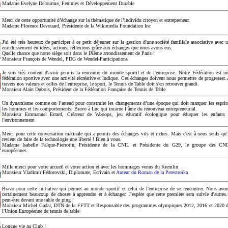
Madame Evelyne Delourme, Femmes et Développement Durable
Merci de cette opportunité d’échange sur la thématique de l’individu citoyen et entrepreneur.
Madame Florence Devouard, Présidente de la Wikimedia Foundation Inc
J'ai été très heureux de participer à ce petit déjeuner sur la gestion d'une société familiale associative avec 
enrichissement en idées, actions, réflexions grâce aux échanges que nous avons eus.
Quelle chance que notre siège soit dans le IXème arrondissement de Paris !
Monsieur François de Wendel, PDG de Wendel-Participations
Je suis très content d'avoir permis la rencontre du monde sportif et de l'entreprise. Notre Fédération est u
fédération sportive avec une activité récréative et ludique. Ces échanges doivent nous permettre de progresser.
travers nos valeurs et celles de l'entreprise, le sport, le Tennis de Table doit s'en retrouver grandi.
Monsieur Alain Dubois, Président de la Fédération Française de Tennis de Table
Un dynamisme comme on l’attend pour construire les changements d’une époque qui doit marquer les esprit
les hommes et les comportements. Bravo à Luc qui incarne l’âme du renouveau entrepreneurial.
Monsieur Emmanuel Errard, Créateur de Wooops, jeu éducatif écologique pour éduquer les enfants
l'environnement
Merci pour cette conversation matinale qui a permis des échanges vifs et riches. Mais c'est à nous seuls qu'
revient de faire de la technologie une liberté ! Bien à vous.
Madame Isabelle Falque-Pierrotin, Présidente de la CNIL et Présidente du G29, le groupe des CN
européennes
Mille merci pour votre accueil et votre action et avec les hommages venus du Kremlin
Monsieur Vladimir Fédorovski, Diplomate, Ecrivain et
Auteur du Roman de la Perestroïka
Bravo pour cette initiative qui permet au monde sportif et celui de l'entreprise de se rencontrer. Nous avo
certainement beaucoup de choses à apprendre et à échanger. J'espère que cette première sera suivie d'autres.
peut-être devant une table de ping !
Monsieur Michel Gadal, DTN de la FFTT et Responsable des programmes olympiques 2012, 2016 et 2020 
l'Union Européenne de tennis de table
Longue vie au Club !