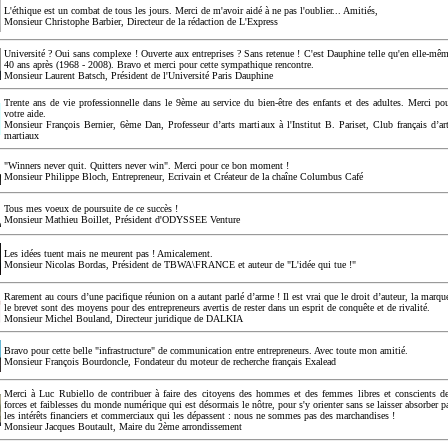
L'éthique est un combat de tous les jours. Merci de m'avoir aidé à ne pas l'oublier... Amitiés,
Monsieur Christophe Barbier, Directeur de la rédaction de L'Express
Université ? Oui sans complexe ! Ouverte aux entreprises ? Sans retenue ! C'est Dauphine telle qu'en elle-mê
40 ans après (1968 - 2008). Bravo et merci pour cette sympathique rencontre.
Monsieur Laurent Batsch, Président de l'Université Paris Dauphine
Trente ans de vie professionnelle dans le 9ème au service du bien-être des enfants et des adultes. Merci po
votre aide.
Monsieur François Bernier, 6ème Dan, Professeur d’arts martiaux à l'Institut B. Pariset, Club français d’ar
martiaux
"Winners never quit. Quitters never win". Merci pour ce bon moment !
Monsieur Philippe Bloch, Entrepreneur, Ecrivain et Créateur de la chaîne Columbus Café
Tous mes voeux de poursuite de ce succès !
Monsieur Mathieu Boillet, Président d'ODYSSEE Venture
Les idées tuent mais ne meurent pas ! Amicalement.
Monsieur Nicolas Bordas, Président de TBWA\FRANCE et auteur de "L'idée qui tue !"
Rarement au cours d’une pacifique réunion on a autant parlé d’arme ! Il est vrai que le droit d’auteur, la marqu
le brevet sont des moyens pour des entrepreneurs avertis de rester dans un esprit de conquête et de rivalité.
Monsieur Michel Bouland, Directeur juridique de DALKIA
Bravo pour cette belle "infrastructure" de communication entre entrepreneurs. Avec toute mon amitié.
Monsieur François Bourdoncle, Fondateur du moteur de recherche français Exalead
Merci à Luc Rubiello de contribuer à faire des citoyens des hommes et des femmes libres et conscients d
forces et faiblesses du monde numérique qui est désormais le nôtre, pour s'y orienter sans se laisser absorber p
les intérêts financiers et commerciaux qui les dépassent : nous ne sommes pas des marchandises !
Monsieur Jacques Boutault, Maire du 2ème arrondissement