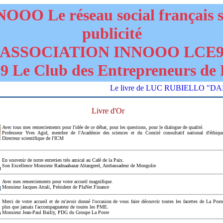
OOO Le réseau social français 
publicité
ASSOCIATION INNOOO LCE
 Le Club des Entrepreneurs de 
Le livre de LUC RUBIELLO "DANGERS 
Livre d'Or
Avec tous mes remerciements pour l'idée de ce débat, pour les questions, pour le dialogue de qualité.
Professeur Yves Agid, membre de l'Académie des sciences et du Comité consultatif national d'éthiqu
Directeur scientifique de l'ICM
En souvenir de notre entretien très amical au Café de la Paix.
Son Excellence Monsieur Radnaabazar Altangerel, Ambassadeur de Mongolie
Avec mes remerciements pour votre accueil magnifique.
Monsieur Jacques Attali, Président de PlaNet Finance
Merci de votre accueil et de m'avoir donné l'occasion de vous faire découvrir toutes les facettes de La Post
plus que jamais l'accompagnateur de toutes les PME.
Monsieur Jean-Paul Bailly, PDG du Groupe La Poste