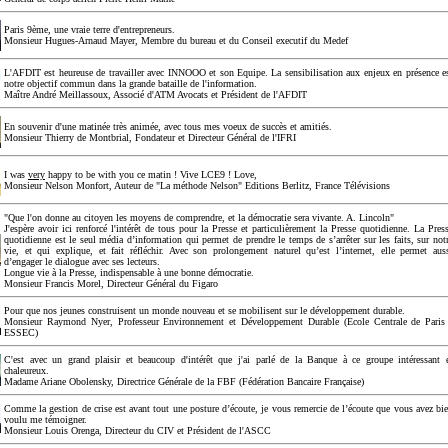
Paris 9ème, une vraie terre d'entrepreneurs.
Monsieur Hugues-Arnaud Mayer, Membre du bureau et du Conseil executif du Medef
L'AFDIT est heureuse de travailler avec INNOOO et son Equipe. La sensibilisation aux enjeux en présence e
notre objectif commun dans la grande bataille de l'information.
Maître André Meillassoux, Associé d'ATM Avocats et Président de l'AFDIT
En souvenir d'une matinée très animée, avec tous mes voeux de succès et amitiés.
Monsieur Thierry de Montbrial, Fondateur et Directeur Général de l'IFRI
I was
very
happy to be with you ce matin ! Vive LCE9 ! Love,
Monsieur Nelson Monfort, Auteur de "La méthode Nelson" Editions Berlitz, France Télévisions
"Que l'on donne au citoyen les moyens de comprendre, et la démocratie sera vivante. A. Lincoln"
J'espère avoir ici renforcé l'intérêt de tous pour la Presse et particulièrement la Presse quotidienne. La Pres
quotidienne est le seul média d’information qui permet de prendre le temps de s’arrêter sur les faits, sur not
vie, et qui explique, et fait réfléchir. Avec son prolongement naturel qu’est l’internet, elle permet aus
d’engager le dialogue avec ses lecteurs.
Longue vie à la Presse, indispensable à une bonne démocratie.
Monsieur Francis Morel, Directeur Général du Figaro
Pour que nos jeunes construisent un monde nouveau et se mobilisent sur le développement durable.
Monsieur Raymond Nyer, Professeur Environnement et Développement Durable (Ecole Centrale de Paris
ESSEC)
C'est avec un grand plaisir et beaucoup d'intérêt que j'ai parlé de la Banque à ce groupe intéressant 
chaleureux.
Madame Ariane Obolensky, Directrice Générale de la FBF (Fédération Bancaire Française)
Comme la gestion de crise est avant tout une posture d’écoute, je vous remercie de l’écoute que vous avez bi
voulu me témoigner.
Monsieur Louis Orenga, Directeur du CIV et Président de l'ASCC