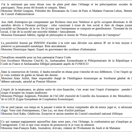
J’ai le sentiment que nous étions tous de plein pied dans l’échange et les préoccupations sociales d
participants. Nous avons été écoutés et compris. Merci.
Monsieur Michel Gueguen, Président des Restaurants du Coeur de Paris et Madame Francine Lebon, Memb
du Conseil d'administration
Aux chefs d'entreprise qui comprennent que Richesse rime avec Noblesse et qu'ils occupent désormais le rô
autrefois dévolu à l'homme politique : celui consistant à tisser du lien social et faire de chaque journ
travaillée un Dimanche de la vie. De là vient que l'entrepreneur se comporte en gentilhomme. Tisserand du li
social, il fait de la société une nouvelle Athènes ! Amicalement.
Monsieur Emmanuel Jaffelin, Agrégé de philosophie et Auteur de "Petite philosophie de l’entreprise"
La possibilité fournie par INNOOO d'accéder à la toile sans dévoiler son adresse IP est le bon moyen 
préserver sa personnalité numérique. Bien amicalement.
Monsieur Dominique Jaquet, Expert en gouvernance des systèmes d'information
Travaillons ensemble pour un bon partenariat France Corée.
Son Excellence Monsieur Chul-Ki Ju, Ambassadeur Extraordinaire et Plénipotentiaire de la République 
Corée en France et Ambassadeur Délégué permanent auprès de l'UNESCO
Dans la construction de l'avenir, il faudra travailler en réseau pour s'enrichir de nos différences. C'est l'esprit q
je vous souhaite de garder en faisant des émules.
Monsieur Alain Juillet, Haut responsable chargé de l'Intelligence économique au Secrétariat général de 
défense nationale, rattaché au Premier Ministre
L’esprit de la renaissance, en pleine sortie de crise financière, c’est avant tout l’esprit d’entreprise : prendre 
risque d’accepter les risques (maîtriser).
Monsieur Philippe Jurgensen, Président de l'ACAM (Autorité de Contrôle des Assurances et des Mutuelles) 
de la LECE (Ligue Européenne de Coopération Economique)
On ne perd jamais son temps en le passant à tenter de mieux comprendre afin de mieux juger et, si nécessair
d'agir. Votre club d'entrepreneurs, Cher Luc, est donc d'utilité publique.
Monsieur Axel Kahn, Généticien, Essayiste et ancien membre du Comité consultatif national d'éthique
Ce qui manque tragiquement aujourd'hui dans notre pays, c'est l'échange, la confrontation qui n'implique p
l'antagonisme. C'est ce que vous essayez de promouvoir et je vous en remercie.
Monsieur Jean-François Kahn, Journaliste, écrivain, créateur de l'Evènement du Jeudi et de Marianne