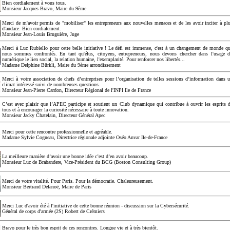
Bien cordialement à vous tous.
Monsieur Jacques Bravo, Maire du 9ème
Merci de m'avoir permis de "mobiliser" les entrepreneurs aux nouvelles menaces et de les avoir inciter à pl
d'audace. Bien cordialement.
Monsieur Jean-Louis Bruguière, Juge
Merci à Luc Rubiello pour cette belle initiative ! Le défi est immense, c'est à un changement de monde q
nous sommes confrontés. En tant qu'élus, citoyens, entrepreneurs, nous devons chercher dans l'usage 
numérique le lien social, la relation humaine, l'exemplarité. Pour renforcer nos libertés...
Madame Delphine Bürkli, Maire du 9ème arrondissement
Merci à votre association de chefs d’entreprises pour l’organisation de telles sessions d’information dans 
climat intéressé suivi de nombreuses questions.
Monsieur Jean-Pierre Cardon, Directeur Régional de l'INPI Ile de France
C’est avec plaisir que l’APEC participe et soutient un Club dynamique qui contribue à ouvrir les esprits 
tous et à encourager la curiosité nécessaire à toute innovation.
Monsieur Jacky Chatelain, Directeur Général Apec
Merci pour cette rencontre professionnelle et agréable.
Madame Sylvie Cogneau, Directrice régionale adjointe Oséo Anvar Ile-de-France
La meilleure manière d’avoir une bonne idée c’est d’en avoir beaucoup.
Monsieur Luc de Brabandere, Vice-Président du BCG (Boston Consulting Group)
Merci de votre vitalité. Pour Paris. Pour la démocratie. Chaleureusement.
Monsieur Bertrand Delanoë, Maire de Paris
Merci Luc d'avoir été à l'initiative de cette bonne réunion - discussion sur la Cybersécurité.
Général de corps d'armée (2S) Robert de Crémiers
Bravo pour le très bon esprit de ces rencontres. Longue vie et à très bientôt.