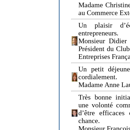
Madame Christine
au Commerce Exté
Un plaisir d’
entrepreneurs.
Monsieur Didier 
Président du Clu
Entreprises Franç
Un petit déjeune
cordialement.
Madame Anne La
Très bonne initia
une volonté com
d’être efficaces
chance.
Monsieur Françoi