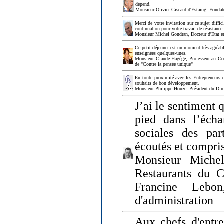
dépend.
Monsieur Olivier Giscard d'Estaing, Fonda
Merci de votre invitation sur ce sujet diffi
continuation pour votre travail de résistanc
Monsieur Michel Gondran, Docteur d'Etat e
Ce petit déjeuner est un moment très agréable
enseignées quelques-unes.
Monsieur Claude Hagège, Professeur au Col
de "Contre la pensée unique"
En toute proximité avec les Entrepreneurs 
souhaits de bon développement.
Monsieur Philippe Houze, Président du Dire
J’ai le sentiment 
pied dans l’écha
sociales des par
écoutés et compris
Monsieur Michel
Restaurants du 
Francine Lebo
d'administration
Aux chefs d'entr