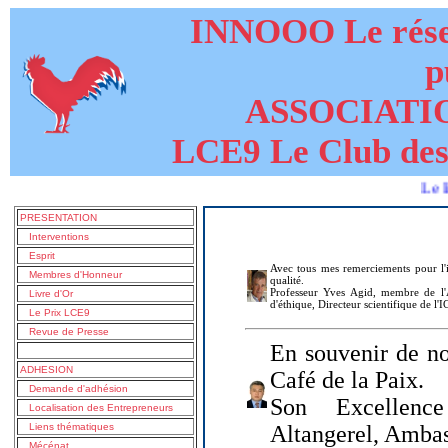
INNOOO Le résea
p
ASSOCIATI
LCE9 Le Club des
Le livre de
PRESENTATION
Interventions
Esprit
Avec tous mes remerciements pour l'i
Membres d'Honneur
qualité.
Professeur Yves Agid, membre de l'A
Livre d'Or
d'éthique, Directeur scientifique de l'
Le Prix LCE9
Revue de Presse
En souvenir de no
ADHESION
Café de la Paix.
Demande d'adhésion
Son Excellenc
Localisation des Entrepreneurs
Liens thématiques
Altangerel, Amba
Mécénat