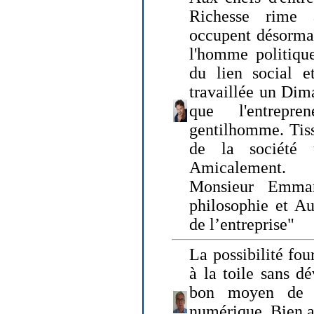
Richesse rime 
occupent désormai
l'homme politique
du lien social e
travaillée un Dim
que l'entrepr
gentilhomme. Tisse
de la société 
Amicalement.
Monsieur Emman
philosophie et Au
de l’entreprise"
La possibilité fo
à la toile sans dé
bon moyen de pr
numérique. Bien 