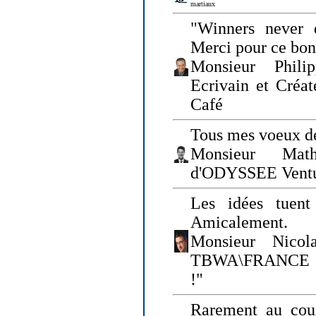
martiaux
"Winners never q
Merci pour ce bo
Monsieur Philip
Ecrivain et Créa
Café
Tous mes voeux de
Monsieur Math
d'ODYSSEE Vent
Les idées tuen
Amicalement.
Monsieur Nicol
TBWA\FRANCE et 
!"
Rarement au cour