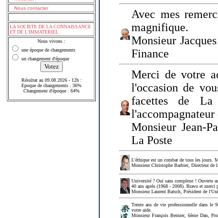
Nous contacter
Avec mes remerci
magnifique.
LA SOCIETE DE LA CONNAISSANCE
ET DE L'IMMATERIEL
Monsieur Jacques 
Nous vivons :
une époque de changements
Finance
un changement d'époque
Merci de votre a
Résultat au 09.08.2026 - 12h :
l'occasion de vou
Epoque de changements : 36%
Changement d'époque : 64%
facettes de La
l'accompagnateur 
Monsieur Jean-P
La Poste
L'éthique est un combat de tous les jours. Me
Monsieur Christophe Barbier, Directeur de l
Université ? Oui sans complexe ! Ouverte au
40 ans après (1968 - 2008). Bravo et merci 
Monsieur Laurent Batsch, Président de l'Uni
Trente ans de vie professionnelle dans le 9
votre aide.
Monsieur François Bernier, 6ème Dan, Profes