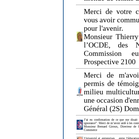
Merci de votre ch
vous avoir commu
pour l'avenir.
Monsieur Thierry
l’OCDE, des N
Commission eu
Prospective 2100
Merci de m'avoi
permis de témoig
milieu multicultur
une occasion d'en
Général (2S) Dom
J’ai eu confirmation de ce que me disait
ignorance". Merci de m’avoir aidé à les co
Monsieur Bernard Giroux, Directeur de 
Commerce
Université et entreprises... entre l'éducat