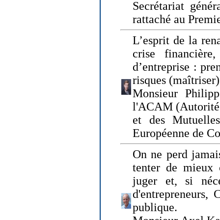
Secrétariat génér
rattaché au Premi
L’esprit de la ren
crise financière,
d’entreprise : pre
risques (maîtriser)
Monsieur Philipp
l'ACAM (Autorité 
et des Mutuelle
Européenne de Co
On ne perd jamais
tenter de mieux
juger et, si néce
d'entrepreneurs, 
publique.