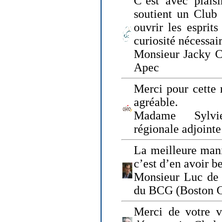
C’est avec plais
soutient un Club
ouvrir les esprit
curiosité nécessai
Monsieur Jacky Ch
Apec
Merci pour cette 
agréable.
Madame Sylvie
régionale adjoint
La meilleure mani
c’est d’en avoir b
Monsieur Luc de 
du BCG (Boston C
Merci de votre vi