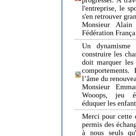
progresser. A trav
l'entreprise, le s
s'en retrouver gran
Monsieur Alain 
Fédération França
Un dynamisme 
construire les ch
doit marquer les 
comportements. 
l’âme du renouvea
Monsieur Emman
Wooops, jeu éd
éduquer les enfan
Merci pour cette 
permis des échange
à nous seuls qu'