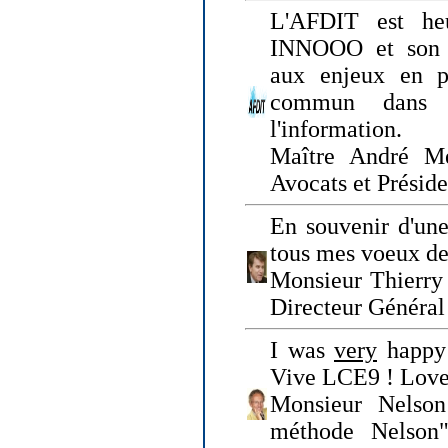
L'AFDIT est heu
INNOOO et son E
aux enjeux en pr
commun dans l
l'information.
Maître André Me
Avocats et Présid
En souvenir d'une
tous mes voeux de 
Monsieur Thierry 
Directeur Général 
I was
very
happy 
Vive LCE9 ! Love
Monsieur Nelson
méthode Nelson"