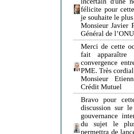
incertain d'une 
félicite pour cett
je souhaite le plu
Monsieur Javier P
Général de l’ONU
Merci de cette o
fait apparaîtr
convergence entre
PME. Très cordia
Monsieur Etienn
Crédit Mutuel
Bravo pour cett
discussion sur le
gouvernance inter
du sujet le plu
permettra de lanc