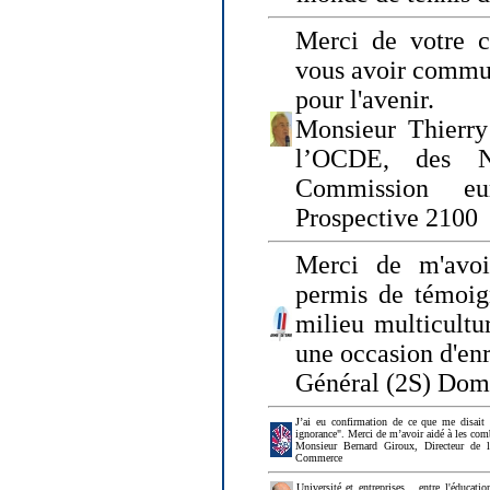
Merci de votre ch
vous avoir commu
pour l'avenir.
Monsieur Thierry
l’OCDE, des N
Commission eu
Prospective 2100
Merci de m'avoi
permis de témoig
milieu multicultur
une occasion d'en
Général (2S) Dom
J’ai eu confirmation de ce que me disait
ignorance". Merci de m’avoir aidé à les co
Monsieur Bernard Giroux, Directeur de 
Commerce
Université et entreprises... entre l'éducat