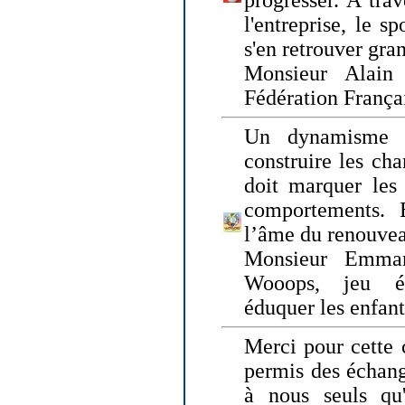
progresser. A trav
l'entreprise, le s
s'en retrouver gran
Monsieur Alain 
Fédération França
Un dynamisme 
construire les ch
doit marquer les 
comportements. 
l’âme du renouvea
Monsieur Emman
Wooops, jeu éd
éduquer les enfan
Merci pour cette 
permis des échange
à nous seuls qu'