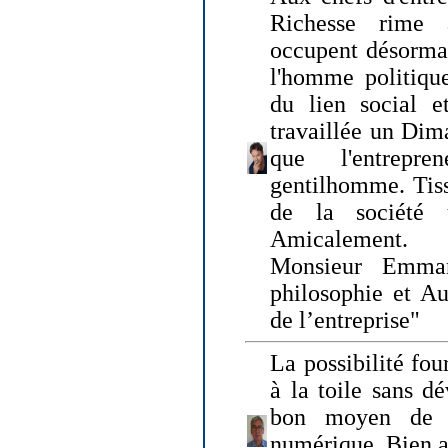
Richesse rime 
occupent désormai
l'homme politique
du lien social e
travaillée un Dim
que l'entrepr
gentilhomme. Tisse
de la société 
Amicalement.
Monsieur Emman
philosophie et Au
de l’entreprise"
La possibilité fo
à la toile sans dé
bon moyen de pr
numérique. Bien 