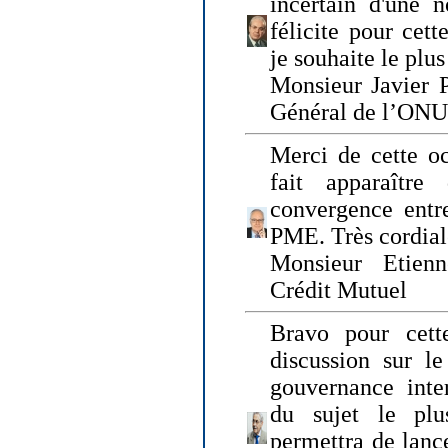
incertain d'une 
félicite pour cett
je souhaite le plu
Monsieur Javier P
Général de l’ONU
Merci de cette o
fait apparaîtr
convergence entre
PME. Très cordia
Monsieur Etienn
Crédit Mutuel
Bravo pour cett
discussion sur le
gouvernance inter
du sujet le plu
permettra de lanc