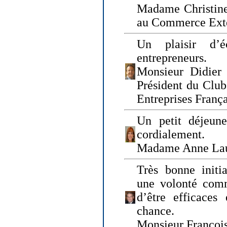
Madame Christine
au Commerce Exté
Un plaisir d’
entrepreneurs.
Monsieur Didier 
Président du Clu
Entreprises Franç
Un petit déjeune
cordialement.
Madame Anne La
Très bonne initia
une volonté com
d’être efficaces
chance.
Monsieur Françoi