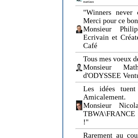
martiaux
"Winners never q
Merci pour ce bo
Monsieur Philip
Ecrivain et Créa
Café
Tous mes voeux de
Monsieur Math
d'ODYSSEE Vent
Les idées tuen
Amicalement.
Monsieur Nicol
TBWA\FRANCE et 
!"
Rarement au cour