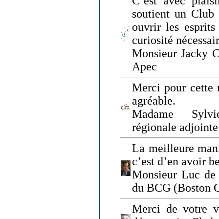
C’est avec plais
soutient un Club
ouvrir les esprit
curiosité nécessai
Monsieur Jacky Ch
Apec
Merci pour cette 
agréable.
Madame Sylvie
régionale adjoint
La meilleure mani
c’est d’en avoir b
Monsieur Luc de 
du BCG (Boston C
Merci de votre vi