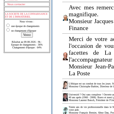
Nous contacter
Avec mes remerci
magnifique.
LA SOCIETE DE LA CONNAISSANCE
ET DE L'IMMATERIEL
Monsieur Jacques 
Nous vivons :
une époque de changements
Finance
un changement d'époque
Merci de votre a
Résultat au 09.08.2026 - 9h :
l'occasion de vou
Epoque de changements : 36%
Changement d'époque : 64%
facettes de La
l'accompagnateur 
Monsieur Jean-P
La Poste
L'éthique est un combat de tous les jours. Me
Monsieur Christophe Barbier, Directeur de l
Université ? Oui sans complexe ! Ouverte au
40 ans après (1968 - 2008). Bravo et merci 
Monsieur Laurent Batsch, Président de l'Uni
Trente ans de vie professionnelle dans le 9
votre aide.
Monsieur François Bernier, 6ème Dan, Profes