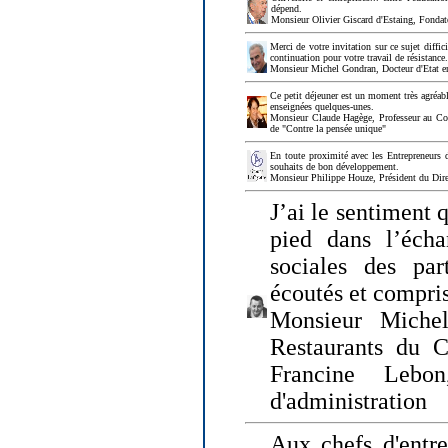
dépend.
Monsieur Olivier Giscard d'Estaing, Fonda
Merci de votre invitation sur ce sujet diffi
continuation pour votre travail de résistanc
Monsieur Michel Gondran, Docteur d'Etat e
Ce petit déjeuner est un moment très agréable
enseignées quelques-unes.
Monsieur Claude Hagège, Professeur au Col
de "Contre la pensée unique"
En toute proximité avec les Entrepreneurs 
souhaits de bon développement.
Monsieur Philippe Houze, Président du Dire
J’ai le sentiment 
pied dans l’écha
sociales des par
écoutés et compris
Monsieur Michel
Restaurants du 
Francine Lebo
d'administration
Aux chefs d'entr