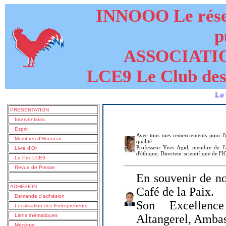
INNOOO Le résea
p
ASSOCIATI
LCE9 Le Club des
Le livre de
PRESENTATION
Interventions
Esprit
Avec tous mes remerciements pour l'i
Membres d'Honneur
qualité.
Professeur Yves Agid, membre de l'A
Livre d'Or
d'éthique, Directeur scientifique de l'
Le Prix LCE9
Revue de Presse
En souvenir de no
ADHESION
Café de la Paix.
Demande d'adhésion
Son Excellenc
Localisation des Entrepreneurs
Liens thématiques
Altangerel, Amba
Mécénat