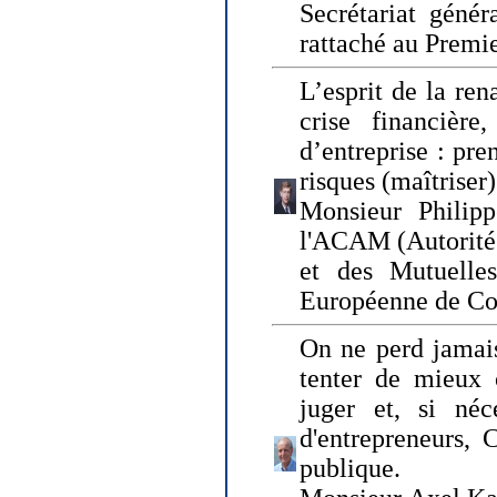
Secrétariat génér
rattaché au Premi
L’esprit de la ren
crise financière,
d’entreprise : pre
risques (maîtriser)
Monsieur Philipp
l'ACAM (Autorité 
et des Mutuelle
Européenne de Co
On ne perd jamais
tenter de mieux
juger et, si néce
d'entrepreneurs, 
publique.