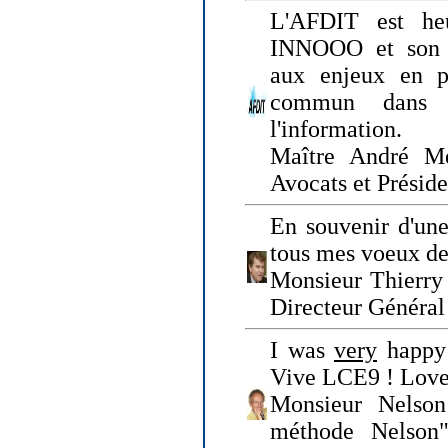
L'AFDIT est heu
INNOOO et son E
aux enjeux en pr
commun dans l
l'information.
Maître André Me
Avocats et Présid
En souvenir d'une
tous mes voeux de 
Monsieur Thierry 
Directeur Général 
I was
very
happy 
Vive LCE9 ! Love
Monsieur Nelson
méthode Nelson"