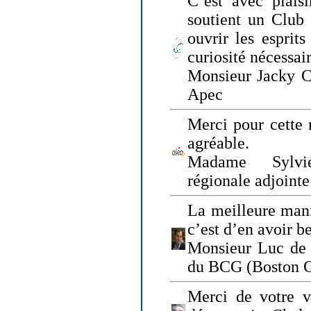
C’est avec plais
soutient un Club
ouvrir les esprit
curiosité nécessai
Monsieur Jacky Ch
Apec
Merci pour cette 
agréable.
Madame Sylvie
régionale adjoint
La meilleure mani
c’est d’en avoir b
Monsieur Luc de 
du BCG (Boston C
Merci de votre vi