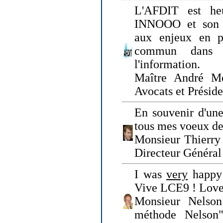
L'AFDIT est heu
INNOOO et son E
aux enjeux en pr
commun dans l
l'information.
Maître André Me
Avocats et Présid
En souvenir d'une
tous mes voeux de 
Monsieur Thierry 
Directeur Général 
I was
very
happy 
Vive LCE9 ! Love
Monsieur Nelson
méthode Nelson"