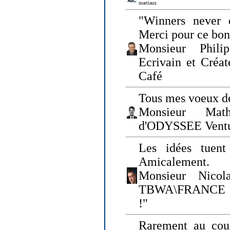
martiaux
"Winners never q
Merci pour ce bo
Monsieur Philip
Ecrivain et Créa
Café
Tous mes voeux de
Monsieur Math
d'ODYSSEE Vent
Les idées tuen
Amicalement.
Monsieur Nicol
TBWA\FRANCE et 
!"
Rarement au cour