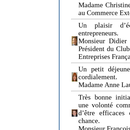
Madame Christine
au Commerce Exté
Un plaisir d’
entrepreneurs.
Monsieur Didier 
Président du Clu
Entreprises Franç
Un petit déjeune
cordialement.
Madame Anne La
Très bonne initia
une volonté com
d’être efficaces
chance.
Monsieur Françoi