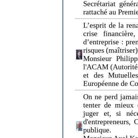
Secrétariat génér
rattaché au Premi
L’esprit de la ren
crise financière,
d’entreprise : pre
risques (maîtriser)
Monsieur Philipp
l'ACAM (Autorité 
et des Mutuelle
Européenne de Co
On ne perd jamais
tenter de mieux
juger et, si néce
d'entrepreneurs, 
publique.