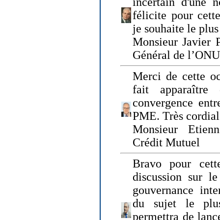
incertain d'une 
félicite pour cett
je souhaite le plu
Monsieur Javier P
Général de l’ONU
Merci de cette o
fait apparaîtr
convergence entre
PME. Très cordia
Monsieur Etienn
Crédit Mutuel
Bravo pour cett
discussion sur le
gouvernance inter
du sujet le plu
permettra de lanc