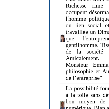
Richesse rime 
occupent désormai
l'homme politique
du lien social e
travaillée un Dim
que l'entrepr
gentilhomme. Tisse
de la société 
Amicalement.
Monsieur Emman
philosophie et Au
de l’entreprise"
La possibilité fo
à la toile sans dé
bon moyen de pr
numérique. Bien 