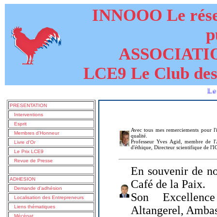
INNOOO Le résea
p
ASSOCIATI
LCE9 Le Club des
Le livre de
PRESENTATION
Interventions
Esprit
Avec tous mes remerciements pour l'i
Membres d'Honneur
qualité.
Professeur Yves Agid, membre de l'A
Livre d'Or
d'éthique, Directeur scientifique de l'
Le Prix LCE9
Revue de Presse
En souvenir de no
ADHESION
Café de la Paix.
Demande d'adhésion
Son Excellenc
Localisation des Entrepreneurs
Liens thématiques
Altangerel, Amba
Mécénat