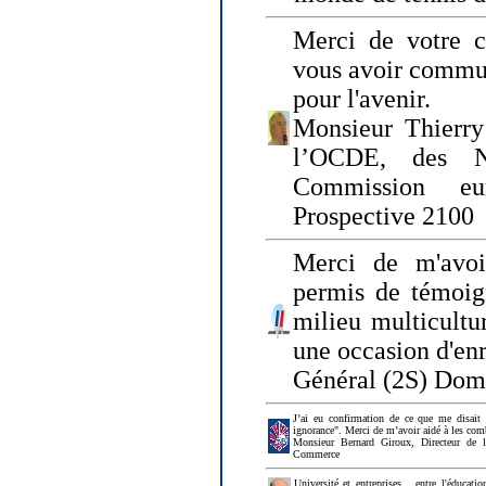
Merci de votre ch
vous avoir commu
pour l'avenir.
Monsieur Thierry
l’OCDE, des N
Commission eu
Prospective 2100
Merci de m'avoi
permis de témoig
milieu multicultur
une occasion d'en
Général (2S) Dom
J’ai eu confirmation de ce que me disait
ignorance". Merci de m’avoir aidé à les co
Monsieur Bernard Giroux, Directeur de 
Commerce
Université et entreprises... entre l'éducat