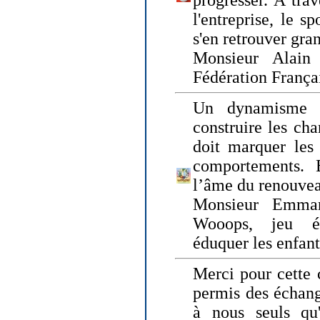
progresser. A trav
l'entreprise, le s
s'en retrouver gran
Monsieur Alain 
Fédération França
Un dynamisme 
construire les ch
doit marquer les 
comportements. 
l’âme du renouvea
Monsieur Emman
Wooops, jeu éd
éduquer les enfan
Merci pour cette 
permis des échange
à nous seuls qu'