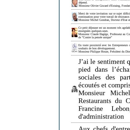
dépend.
Monsieur Olivier Giscard d'Estaing, Fonda
Merci de votre invitation sur ce sujet diffi
continuation pour votre travail de résistanc
Monsieur Michel Gondran, Docteur d'Etat e
Ce petit déjeuner est un moment très agréable
enseignées quelques-unes.
Monsieur Claude Hagège, Professeur au Col
de "Contre la pensée unique"
En toute proximité avec les Entrepreneurs 
souhaits de bon développement.
Monsieur Philippe Houze, Président du Dire
J’ai le sentiment 
pied dans l’écha
sociales des par
écoutés et compris
Monsieur Michel
Restaurants du 
Francine Lebo
d'administration
Aux chefs d'entr