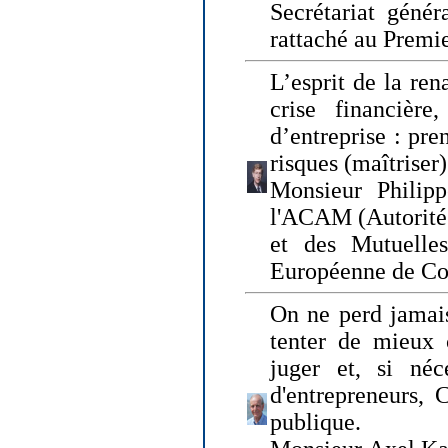
Secrétariat génér
rattaché au Premi
L’esprit de la ren
crise financière,
d’entreprise : pre
risques (maîtriser)
Monsieur Philipp
l'ACAM (Autorité 
et des Mutuelle
Européenne de Co
On ne perd jamais
tenter de mieux
juger et, si néce
d'entrepreneurs, 
publique.