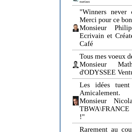
martiaux
"Winners never q
Merci pour ce bo
Monsieur Philip
Ecrivain et Créa
Café
Tous mes voeux de
Monsieur Math
d'ODYSSEE Vent
Les idées tuen
Amicalement.
Monsieur Nicol
TBWA\FRANCE et 
!"
Rarement au cour