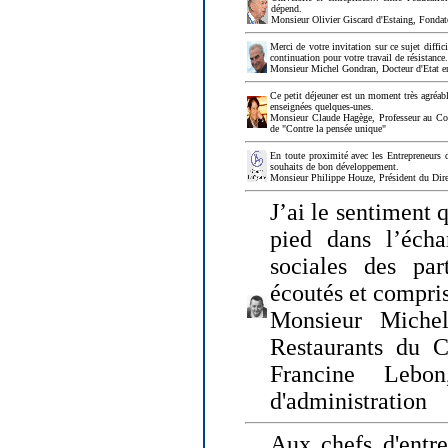
dépend.
Monsieur Olivier Giscard d'Estaing, Fonda
Merci de votre invitation sur ce sujet diffi
continuation pour votre travail de résistanc
Monsieur Michel Gondran, Docteur d'Etat e
Ce petit déjeuner est un moment très agréable
enseignées quelques-unes.
Monsieur Claude Hagège, Professeur au Col
de "Contre la pensée unique"
En toute proximité avec les Entrepreneurs 
souhaits de bon développement.
Monsieur Philippe Houze, Président du Dire
J’ai le sentiment 
pied dans l’écha
sociales des par
écoutés et compris
Monsieur Michel
Restaurants du 
Francine Lebo
d'administration
Aux chefs d'entr