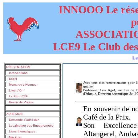
INNOOO Le résea
p
ASSOCIATI
LCE9 Le Club des
Le livre 
PRESENTATION
Interventions
Esprit
Avec tous mes remerciements pour l'i
Membres d'Honneur
qualité.
Professeur Yves Agid, membre de l'A
Livre d'Or
d'éthique, Directeur scientifique de l'
Le Prix LCE9
Revue de Presse
En souvenir de no
ADHESION
Café de la Paix.
Demande d'adhésion
Son Excellenc
Localisation des Entrepreneurs
Liens thématiques
Altangerel, Amba
Mécénat