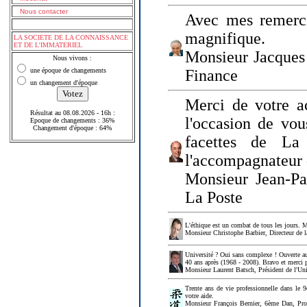
Nous contacter
Avec mes remerci
magnifique.
LA SOCIETE DE LA CONNAISSANCE
ET DE L'IMMATERIEL
Monsieur Jacques 
Nous vivons :
une époque de changements
Finance
un changement d'époque
Merci de votre a
Résultat au 08.08.2026 - 16h :
l'occasion de vou
Epoque de changements : 36%
Changement d'époque : 64%
facettes de La
l'accompagnateur 
Monsieur Jean-P
La Poste
L'éthique est un combat de tous les jours. Me
Monsieur Christophe Barbier, Directeur de l
Université ? Oui sans complexe ! Ouverte au
40 ans après (1968 - 2008). Bravo et merci 
Monsieur Laurent Batsch, Président de l'Uni
Trente ans de vie professionnelle dans le 9
votre aide.
Monsieur François Bernier, 6ème Dan, Profes