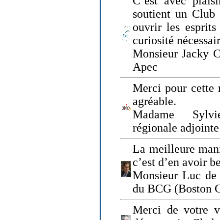
C’est avec plais
soutient un Club
ouvrir les esprit
curiosité nécessai
Monsieur Jacky Ch
Apec
Merci pour cette 
agréable.
Madame Sylvie
régionale adjoint
La meilleure mani
c’est d’en avoir b
Monsieur Luc de 
du BCG (Boston C
Merci de votre vi