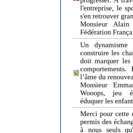
progresser. A trav
l'entreprise, le s
s'en retrouver gran
Monsieur Alain 
Fédération França
Un dynamisme 
construire les ch
doit marquer les 
comportements. 
l’âme du renouvea
Monsieur Emman
Wooops, jeu éd
éduquer les enfan
Merci pour cette 
permis des échange
à nous seuls qu'