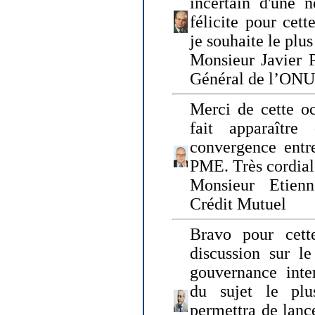
incertain d'une 
félicite pour cett
je souhaite le plu
Monsieur Javier P
Général de l’ONU
Merci de cette o
fait apparaîtr
convergence entre
PME. Très cordia
Monsieur Etienn
Crédit Mutuel
Bravo pour cett
discussion sur le
gouvernance inter
du sujet le plu
permettra de lanc