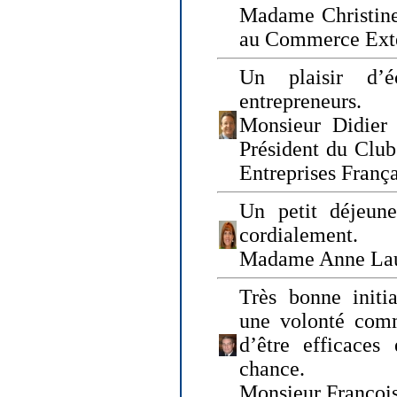
Madame Christine
au Commerce Exté
Un plaisir d’
entrepreneurs.
Monsieur Didier 
Président du Clu
Entreprises Franç
Un petit déjeune
cordialement.
Madame Anne La
Très bonne initia
une volonté com
d’être efficaces
chance.
Monsieur Françoi