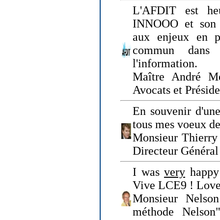
L'AFDIT est heu
INNOOO et son E
aux enjeux en pr
commun dans l
l'information.
Maître André Me
Avocats et Présid
En souvenir d'une
tous mes voeux de 
Monsieur Thierry 
Directeur Général 
I was
very
happy 
Vive LCE9 ! Love
Monsieur Nelson
méthode Nelson"