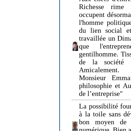
Richesse rime 
occupent désormai
l'homme politique
du lien social e
travaillée un Dim
que l'entrepr
gentilhomme. Tisse
de la société 
Amicalement.
Monsieur Emman
philosophie et Au
de l’entreprise"
La possibilité fo
à la toile sans dé
bon moyen de pr
numérique. Bien 