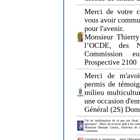
Merci de votre ch
vous avoir commu
pour l'avenir.
Monsieur Thierry
l’OCDE, des N
Commission eu
Prospective 2100
Merci de m'avoi
permis de témoig
milieu multicultur
une occasion d'en
Général (2S) Dom
J’ai eu confirmation de ce que me disait
ignorance". Merci de m’avoir aidé à les co
Monsieur Bernard Giroux, Directeur de 
Commerce
Université et entreprises... entre l'éducat