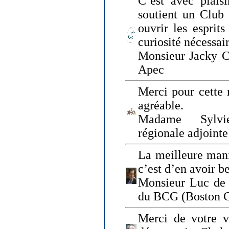
C’est avec plais
soutient un Club
ouvrir les esprit
curiosité nécessai
Monsieur Jacky Ch
Apec
Merci pour cette 
agréable.
Madame Sylvie
régionale adjoint
La meilleure mani
c’est d’en avoir b
Monsieur Luc de 
du BCG (Boston C
Merci de votre vi