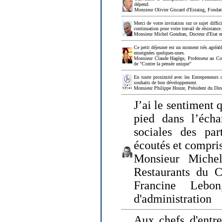
dépend.
Monsieur Olivier Giscard d'Estaing, Fonda
Merci de votre invitation sur ce sujet diffi
continuation pour votre travail de résistanc
Monsieur Michel Gondran, Docteur d'Etat e
Ce petit déjeuner est un moment très agréable
enseignées quelques-unes.
Monsieur Claude Hagège, Professeur au Col
de "Contre la pensée unique"
En toute proximité avec les Entrepreneurs 
souhaits de bon développement.
Monsieur Philippe Houze, Président du Dire
J’ai le sentiment 
pied dans l’écha
sociales des par
écoutés et compris
Monsieur Michel
Restaurants du 
Francine Lebo
d'administration
Aux chefs d'entr