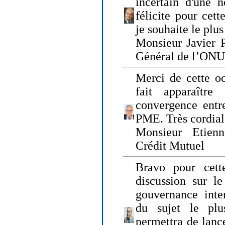
incertain d'une 
félicite pour cett
je souhaite le plu
Monsieur Javier P
Général de l’ONU
Merci de cette o
fait apparaîtr
convergence entre
PME. Très cordia
Monsieur Etienn
Crédit Mutuel
Bravo pour cett
discussion sur le
gouvernance inter
du sujet le plu
permettra de lanc