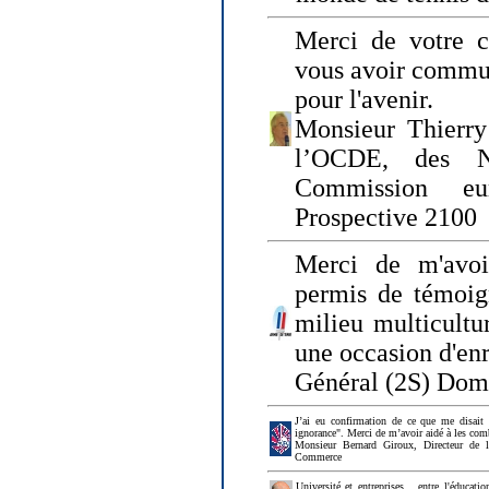
Merci de votre ch
vous avoir commu
pour l'avenir.
Monsieur Thierry
l’OCDE, des N
Commission eu
Prospective 2100
Merci de m'avoi
permis de témoig
milieu multicultur
une occasion d'en
Général (2S) Dom
J’ai eu confirmation de ce que me disait
ignorance". Merci de m’avoir aidé à les co
Monsieur Bernard Giroux, Directeur de 
Commerce
Université et entreprises... entre l'éducat