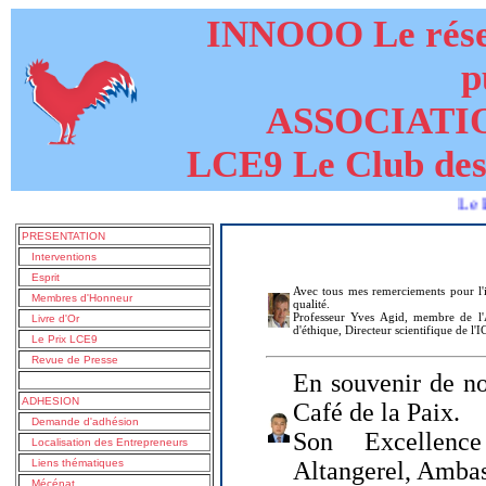
INNOOO Le résea
p
ASSOCIATI
LCE9 Le Club des
Le livre de
PRESENTATION
Interventions
Esprit
Avec tous mes remerciements pour l'i
Membres d'Honneur
qualité.
Professeur Yves Agid, membre de l'A
Livre d'Or
d'éthique, Directeur scientifique de l'
Le Prix LCE9
Revue de Presse
En souvenir de no
ADHESION
Café de la Paix.
Demande d'adhésion
Son Excellenc
Localisation des Entrepreneurs
Liens thématiques
Altangerel, Amba
Mécénat