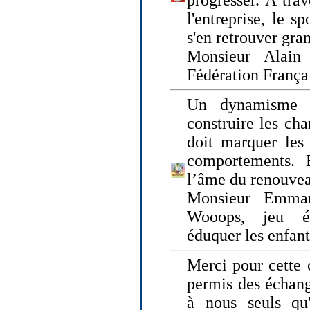
progresser. A trav
l'entreprise, le s
s'en retrouver gran
Monsieur Alain 
Fédération França
Un dynamisme 
construire les ch
doit marquer les 
comportements. 
l’âme du renouvea
Monsieur Emman
Wooops, jeu éd
éduquer les enfan
Merci pour cette 
permis des échange
à nous seuls qu'