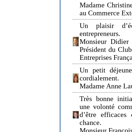
Madame Christine
au Commerce Exté
Un plaisir d’
entrepreneurs.
Monsieur Didier 
Président du Clu
Entreprises Franç
Un petit déjeune
cordialement.
Madame Anne La
Très bonne initia
une volonté com
d’être efficaces
chance.
Monsieur Françoi