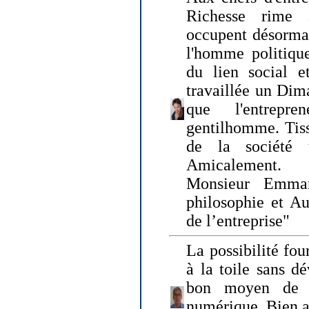
Richesse rime 
occupent désormai
l'homme politique
du lien social e
travaillée un Dim
que l'entrepr
gentilhomme. Tisse
de la société 
Amicalement.
Monsieur Emman
philosophie et Au
de l’entreprise"
La possibilité fo
à la toile sans dé
bon moyen de pr
numérique. Bien 