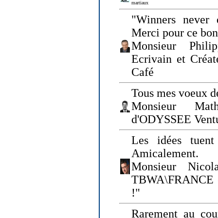
martiaux
"Winners never q
Merci pour ce bo
Monsieur Philip
Ecrivain et Créa
Café
Tous mes voeux de
Monsieur Math
d'ODYSSEE Vent
Les idées tuen
Amicalement.
Monsieur Nicol
TBWA\FRANCE et 
!"
Rarement au cour