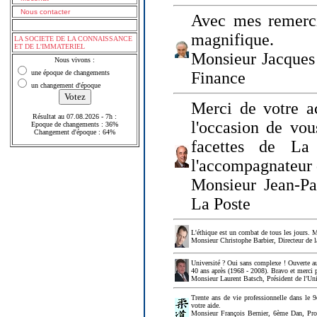
Nous contacter
Avec mes remerci
magnifique.
LA SOCIETE DE LA CONNAISSANCE
ET DE L'IMMATERIEL
Monsieur Jacques 
Nous vivons :
une époque de changements
Finance
un changement d'époque
Merci de votre a
Résultat au 07.08.2026 - 7h :
l'occasion de vou
Epoque de changements : 36%
Changement d'époque : 64%
facettes de La
l'accompagnateur 
Monsieur Jean-P
La Poste
L'éthique est un combat de tous les jours. Me
Monsieur Christophe Barbier, Directeur de l
Université ? Oui sans complexe ! Ouverte au
40 ans après (1968 - 2008). Bravo et merci 
Monsieur Laurent Batsch, Président de l'Uni
Trente ans de vie professionnelle dans le 9
votre aide.
Monsieur François Bernier, 6ème Dan, Profes