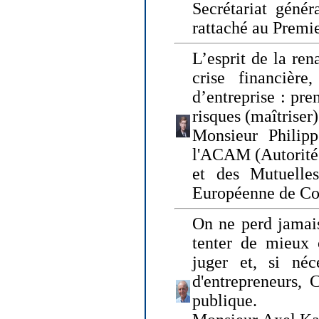
Secrétariat génér
rattaché au Premi
L’esprit de la ren
crise financière,
d’entreprise : pre
risques (maîtriser)
Monsieur Philipp
l'ACAM (Autorité 
et des Mutuelle
Européenne de Co
On ne perd jamais
tenter de mieux
juger et, si néce
d'entrepreneurs, 
publique.