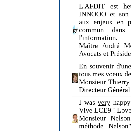
L'AFDIT est heu
INNOOO et son E
aux enjeux en pr
commun dans l
l'information.
Maître André Me
Avocats et Présid
En souvenir d'une
tous mes voeux de 
Monsieur Thierry 
Directeur Général 
I was
very
happy 
Vive LCE9 ! Love
Monsieur Nelson
méthode Nelson"