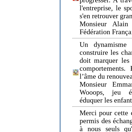
progresser. A trav
l'entreprise, le s
s'en retrouver gran
Monsieur Alain 
Fédération França
Un dynamisme 
construire les ch
doit marquer les 
comportements. 
l’âme du renouvea
Monsieur Emman
Wooops, jeu éd
éduquer les enfan
Merci pour cette 
permis des échange
à nous seuls qu'