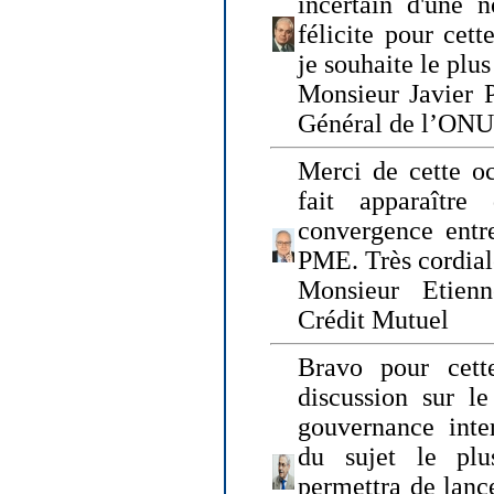
incertain d'une 
félicite pour cett
je souhaite le plu
Monsieur Javier P
Général de l’ONU
Merci de cette o
fait apparaîtr
convergence entre
PME. Très cordia
Monsieur Etienn
Crédit Mutuel
Bravo pour cett
discussion sur le
gouvernance inter
du sujet le plu
permettra de lanc