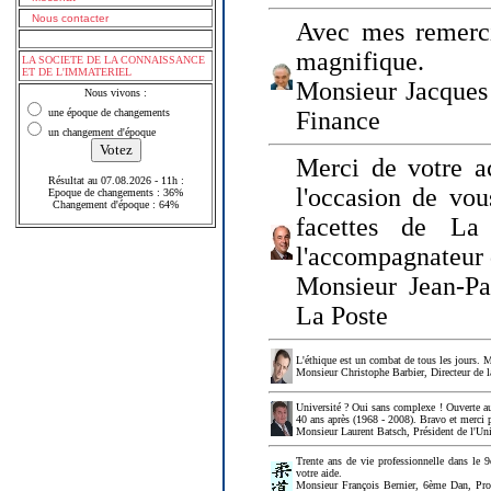
Nous contacter
Avec mes remerci
magnifique.
LA SOCIETE DE LA CONNAISSANCE
ET DE L'IMMATERIEL
Monsieur Jacques 
Nous vivons :
une époque de changements
Finance
un changement d'époque
Merci de votre a
Résultat au 07.08.2026 - 11h :
l'occasion de vou
Epoque de changements : 36%
Changement d'époque : 64%
facettes de La
l'accompagnateur 
Monsieur Jean-P
La Poste
L'éthique est un combat de tous les jours. Me
Monsieur Christophe Barbier, Directeur de l
Université ? Oui sans complexe ! Ouverte au
40 ans après (1968 - 2008). Bravo et merci 
Monsieur Laurent Batsch, Président de l'Uni
Trente ans de vie professionnelle dans le 9
votre aide.
Monsieur François Bernier, 6ème Dan, Profes