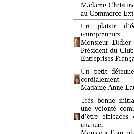
Madame Christine
au Commerce Exté
Un plaisir d’
entrepreneurs.
Monsieur Didier 
Président du Clu
Entreprises Franç
Un petit déjeune
cordialement.
Madame Anne La
Très bonne initia
une volonté com
d’être efficaces
chance.
Monsieur Françoi