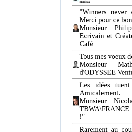
martiaux
"Winners never q
Merci pour ce bo
Monsieur Philip
Ecrivain et Créa
Café
Tous mes voeux de
Monsieur Math
d'ODYSSEE Vent
Les idées tuen
Amicalement.
Monsieur Nicol
TBWA\FRANCE et 
!"
Rarement au cour