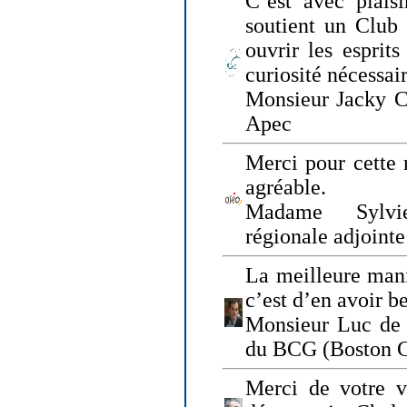
C’est avec plais
soutient un Club
ouvrir les esprit
curiosité nécessai
Monsieur Jacky Ch
Apec
Merci pour cette 
agréable.
Madame Sylvie
régionale adjoint
La meilleure mani
c’est d’en avoir b
Monsieur Luc de 
du BCG (Boston C
Merci de votre vi