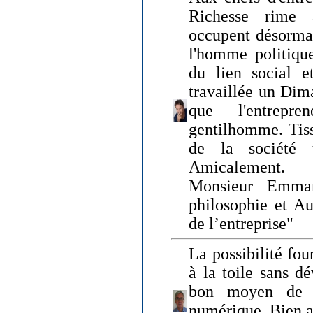
Richesse rime 
occupent désormai
l'homme politique
du lien social e
travaillée un Dim
que l'entrepr
gentilhomme. Tisse
de la société 
Amicalement.
Monsieur Emman
philosophie et Au
de l’entreprise"
La possibilité fo
à la toile sans dé
bon moyen de pr
numérique. Bien 