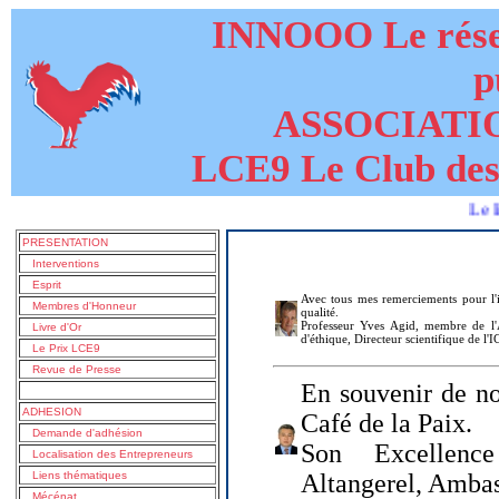
INNOOO Le résea
p
ASSOCIATI
LCE9 Le Club des
Le livre de 
PRESENTATION
Interventions
Esprit
Avec tous mes remerciements pour l'i
Membres d'Honneur
qualité.
Professeur Yves Agid, membre de l'A
Livre d'Or
d'éthique, Directeur scientifique de l'
Le Prix LCE9
Revue de Presse
En souvenir de no
ADHESION
Café de la Paix.
Demande d'adhésion
Son Excellenc
Localisation des Entrepreneurs
Liens thématiques
Altangerel, Amba
Mécénat