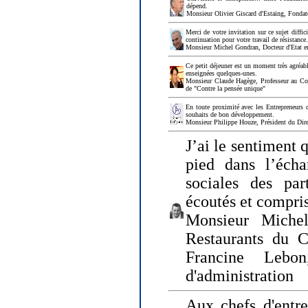
dépend.
Monsieur Olivier Giscard d'Estaing, Fonda
Merci de votre invitation sur ce sujet diffi
continuation pour votre travail de résistanc
Monsieur Michel Gondran, Docteur d'Etat e
Ce petit déjeuner est un moment très agréable
enseignées quelques-unes.
Monsieur Claude Hagège, Professeur au Col
de "Contre la pensée unique"
En toute proximité avec les Entrepreneurs 
souhaits de bon développement.
Monsieur Philippe Houze, Président du Dire
J’ai le sentiment 
pied dans l’écha
sociales des par
écoutés et compris
Monsieur Michel
Restaurants du 
Francine Lebo
d'administration
Aux chefs d'entr