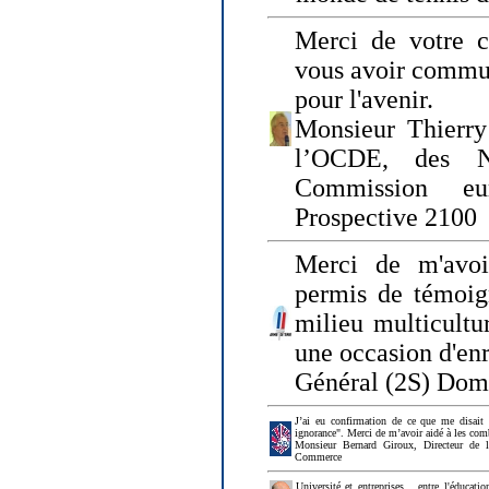
Merci de votre ch
vous avoir commu
pour l'avenir.
Monsieur Thierry
l’OCDE, des N
Commission eu
Prospective 2100
Merci de m'avoi
permis de témoig
milieu multicultur
une occasion d'en
Général (2S) Dom
J’ai eu confirmation de ce que me disait
ignorance". Merci de m’avoir aidé à les co
Monsieur Bernard Giroux, Directeur de 
Commerce
Université et entreprises... entre l'éducat