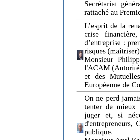
Secrétariat génér
rattaché au Premi
L’esprit de la ren
crise financière,
d’entreprise : pre
risques (maîtriser)
Monsieur Philipp
l'ACAM (Autorité 
et des Mutuelle
Européenne de Co
On ne perd jamais
tenter de mieux
juger et, si néce
d'entrepreneurs, 
publique.