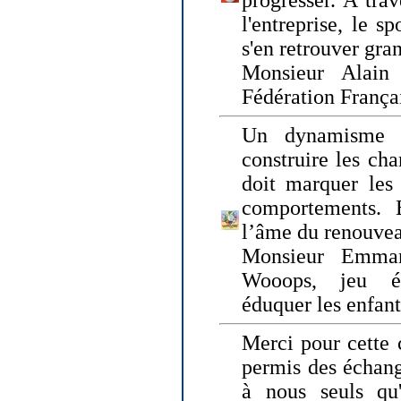
progresser. A trav
l'entreprise, le s
s'en retrouver gran
Monsieur Alain 
Fédération França
Un dynamisme 
construire les ch
doit marquer les 
comportements. 
l’âme du renouvea
Monsieur Emman
Wooops, jeu éd
éduquer les enfan
Merci pour cette 
permis des échange
à nous seuls qu'