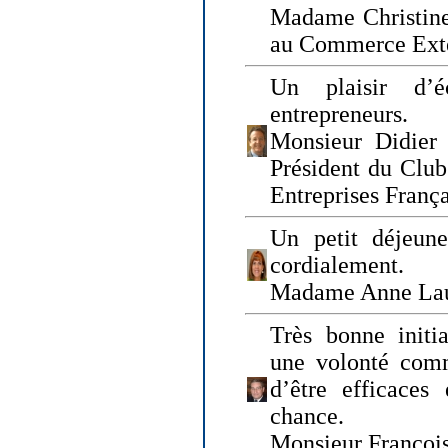
Madame Christine
au Commerce Exté
Un plaisir d’
entrepreneurs.
Monsieur Didier 
Président du Clu
Entreprises Franç
Un petit déjeune
cordialement.
Madame Anne La
Très bonne initia
une volonté com
d’être efficaces
chance.
Monsieur Françoi