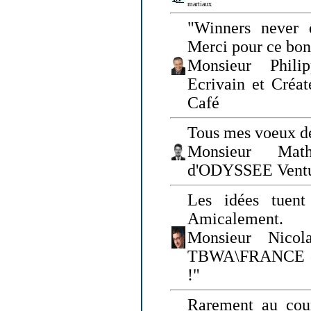
martiaux
"Winners never q
Merci pour ce bo
Monsieur Philip
Ecrivain et Créa
Café
Tous mes voeux de
Monsieur Math
d'ODYSSEE Vent
Les idées tuen
Amicalement.
Monsieur Nicol
TBWA\FRANCE et 
!"
Rarement au cour