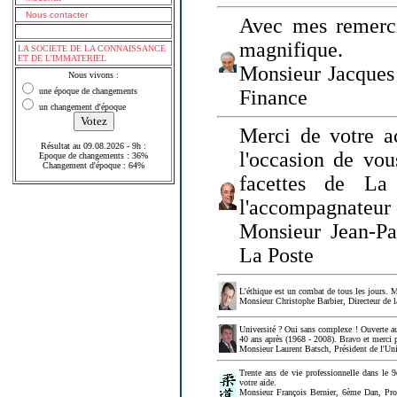
Nous contacter
Avec mes remerci
magnifique.
LA SOCIETE DE LA CONNAISSANCE
ET DE L'IMMATERIEL
Monsieur Jacques 
Nous vivons :
une époque de changements
Finance
un changement d'époque
Merci de votre a
Résultat au 09.08.2026 - 9h :
l'occasion de vou
Epoque de changements : 36%
Changement d'époque : 64%
facettes de La
l'accompagnateur 
Monsieur Jean-P
La Poste
L'éthique est un combat de tous les jours. Me
Monsieur Christophe Barbier, Directeur de l
Université ? Oui sans complexe ! Ouverte au
40 ans après (1968 - 2008). Bravo et merci 
Monsieur Laurent Batsch, Président de l'Uni
Trente ans de vie professionnelle dans le 9
votre aide.
Monsieur François Bernier, 6ème Dan, Profes