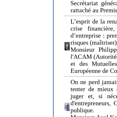
Secrétariat génér
rattaché au Premi
L’esprit de la ren
crise financière,
d’entreprise : pre
risques (maîtriser)
Monsieur Philipp
l'ACAM (Autorité 
et des Mutuelle
Européenne de Co
On ne perd jamais
tenter de mieux
juger et, si néce
d'entrepreneurs, 
publique.