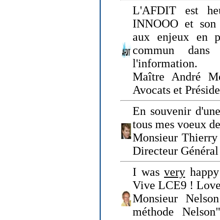
L'AFDIT est heu
INNOOO et son E
aux enjeux en pr
commun dans l
l'information.
Maître André Me
Avocats et Présid
En souvenir d'une
tous mes voeux de 
Monsieur Thierry 
Directeur Général 
I was
very
happy 
Vive LCE9 ! Love
Monsieur Nelson
méthode Nelson"