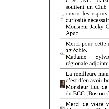
C’est avec plais
soutient un Club
ouvrir les esprit
curiosité nécessai
Monsieur Jacky Ch
Apec
Merci pour cette 
agréable.
Madame Sylvie
régionale adjoint
La meilleure mani
c’est d’en avoir b
Monsieur Luc de 
du BCG (Boston C
Merci de votre vi