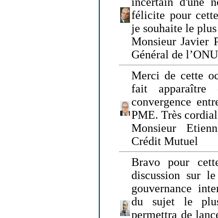
incertain d'une 
félicite pour cett
je souhaite le plu
Monsieur Javier P
Général de l’ONU
Merci de cette o
fait apparaîtr
convergence entre
PME. Très cordia
Monsieur Etienn
Crédit Mutuel
Bravo pour cett
discussion sur le
gouvernance inter
du sujet le plu
permettra de lanc