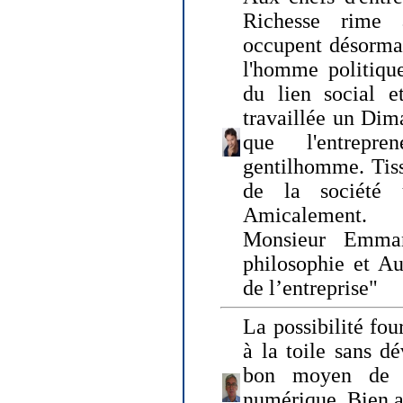
Richesse rime 
occupent désormai
l'homme politique
du lien social e
travaillée un Dim
que l'entrepr
gentilhomme. Tisse
de la société 
Amicalement.
Monsieur Emman
philosophie et Au
de l’entreprise"
La possibilité fo
à la toile sans dé
bon moyen de pr
numérique. Bien 