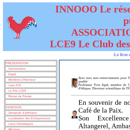
INNOOO Le résea
p
ASSOCIATI
LCE9 Le Club des
Le livre de LUC
PRESENTATION
Interventions
Esprit
Avec tous mes remerciements pour l'i
Membres d'Honneur
qualité.
Professeur Yves Agid, membre de l'A
Livre d'Or
d'éthique, Directeur scientifique de l'
Le Prix LCE9
Revue de Presse
En souvenir de no
ADHESION
Café de la Paix.
Demande d'adhésion
Son Excellenc
Localisation des Entrepreneurs
Liens thématiques
Altangerel, Amba
Mécénat