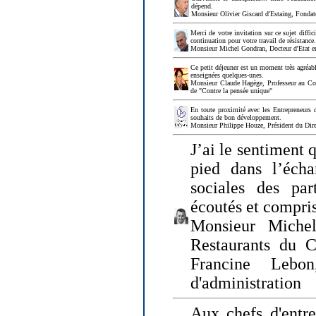
dépend.
Monsieur Olivier Giscard d'Estaing, Fonda
Merci de votre invitation sur ce sujet diffi
continuation pour votre travail de résistanc
Monsieur Michel Gondran, Docteur d'Etat e
Ce petit déjeuner est un moment très agréable
enseignées quelques-unes.
Monsieur Claude Hagège, Professeur au Col
de "Contre la pensée unique"
En toute proximité avec les Entrepreneurs 
souhaits de bon développement.
Monsieur Philippe Houze, Président du Dire
J’ai le sentiment 
pied dans l’écha
sociales des par
écoutés et compris
Monsieur Michel
Restaurants du 
Francine Lebo
d'administration
Aux chefs d'entr