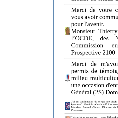
Merci de votre ch
vous avoir commu
pour l'avenir.
Monsieur Thierry
l’OCDE, des N
Commission eu
Prospective 2100
Merci de m'avoi
permis de témoig
milieu multicultur
une occasion d'en
Général (2S) Dom
J’ai eu confirmation de ce que me disait
ignorance". Merci de m’avoir aidé à les co
Monsieur Bernard Giroux, Directeur de 
Commerce
Université et entreprises... entre l'éducat