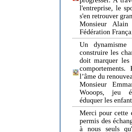
progresser. A trav
l'entreprise, le s
s'en retrouver gran
Monsieur Alain 
Fédération França
Un dynamisme 
construire les ch
doit marquer les 
comportements. 
l’âme du renouvea
Monsieur Emman
Wooops, jeu éd
éduquer les enfan
Merci pour cette 
permis des échange
à nous seuls qu'