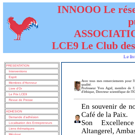
INNOOO Le résea
p
ASSOCIATI
LCE9 Le Club des
Le livre de L
PRESENTATION
Interventions
Esprit
Avec tous mes remerciements pour l'i
Membres d'Honneur
qualité.
Professeur Yves Agid, membre de l'A
Livre d'Or
d'éthique, Directeur scientifique de l'
Le Prix LCE9
Revue de Presse
En souvenir de no
ADHESION
Café de la Paix.
Demande d'adhésion
Son Excellenc
Localisation des Entrepreneurs
Liens thématiques
Altangerel, Amba
Mécénat