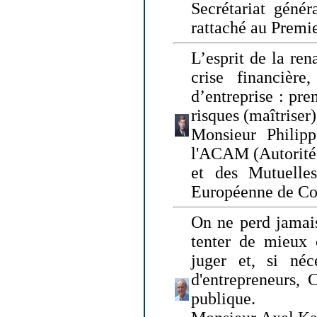
Secrétariat génér
rattaché au Premi
L’esprit de la ren
crise financière,
d’entreprise : pre
risques (maîtriser)
Monsieur Philipp
l'ACAM (Autorité 
et des Mutuelle
Européenne de Co
On ne perd jamais
tenter de mieux
juger et, si néce
d'entrepreneurs, 
publique.