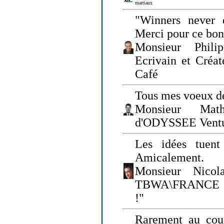
martiaux
"Winners never q
Merci pour ce bo
Monsieur Philip
Ecrivain et Créa
Café
Tous mes voeux de
Monsieur Math
d'ODYSSEE Vent
Les idées tuen
Amicalement.
Monsieur Nicol
TBWA\FRANCE et 
!"
Rarement au cour