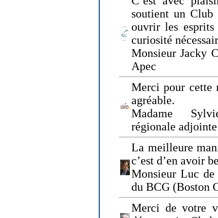
C’est avec plais
soutient un Club
ouvrir les esprit
curiosité nécessai
Monsieur Jacky Ch
Apec
Merci pour cette 
agréable.
Madame Sylvie
régionale adjoint
La meilleure mani
c’est d’en avoir b
Monsieur Luc de 
du BCG (Boston C
Merci de votre vi