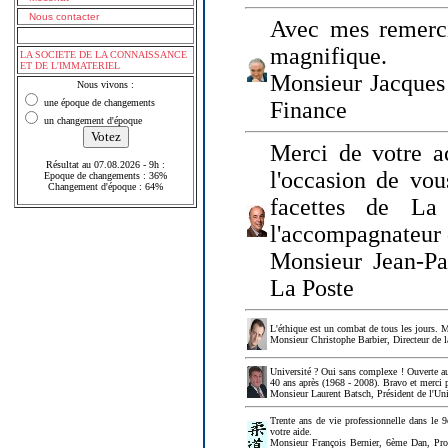
Nous contacter
Avec mes remerci
magnifique.
LA SOCIETE DE LA CONNAISSANCE
ET DE L'IMMATERIEL
Monsieur Jacques 
Nous vivons :
une époque de changements
Finance
un changement d'époque
Merci de votre a
Résultat au 07.08.2026 - 9h :
l'occasion de vou
Epoque de changements : 36%
Changement d'époque : 64%
facettes de La
l'accompagnateur 
Monsieur Jean-P
La Poste
L'éthique est un combat de tous les jours. Me
Monsieur Christophe Barbier, Directeur de l
Université ? Oui sans complexe ! Ouverte au
40 ans après (1968 - 2008). Bravo et merci 
Monsieur Laurent Batsch, Président de l'Uni
Trente ans de vie professionnelle dans le 9
votre aide.
Monsieur François Bernier, 6ème Dan, Profes