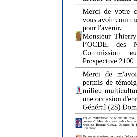
Merci de votre ch
vous avoir commu
pour l'avenir.
Monsieur Thierry
l’OCDE, des N
Commission eu
Prospective 2100
Merci de m'avoi
permis de témoig
milieu multicultur
une occasion d'en
Général (2S) Dom
J’ai eu confirmation de ce que me disait
ignorance". Merci de m’avoir aidé à les co
Monsieur Bernard Giroux, Directeur de 
Commerce
Université et entreprises... entre l'éducat