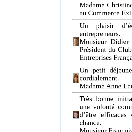
Madame Christine
au Commerce Exté
Un plaisir d’
entrepreneurs.
Monsieur Didier 
Président du Clu
Entreprises Franç
Un petit déjeune
cordialement.
Madame Anne La
Très bonne initia
une volonté com
d’être efficaces
chance.
Monsieur Françoi