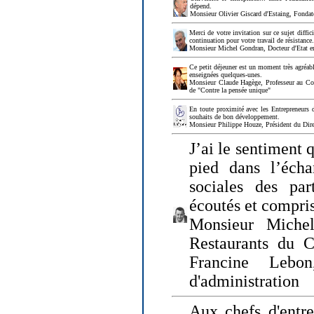
dépend.
Monsieur Olivier Giscard d'Estaing, Fonda
Merci de votre invitation sur ce sujet diffi
continuation pour votre travail de résistanc
Monsieur Michel Gondran, Docteur d'Etat e
Ce petit déjeuner est un moment très agréable
enseignées quelques-unes.
Monsieur Claude Hagège, Professeur au Col
de "Contre la pensée unique"
En toute proximité avec les Entrepreneurs 
souhaits de bon développement.
Monsieur Philippe Houze, Président du Dire
J’ai le sentiment 
pied dans l’écha
sociales des par
écoutés et compris
Monsieur Michel
Restaurants du 
Francine Lebo
d'administration
Aux chefs d'entr