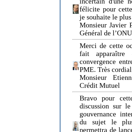
incertain d'une 
félicite pour cett
je souhaite le plu
Monsieur Javier P
Général de l’ONU
Merci de cette o
fait apparaîtr
convergence entre
PME. Très cordia
Monsieur Etienn
Crédit Mutuel
Bravo pour cett
discussion sur le
gouvernance inter
du sujet le plu
permettra de lanc