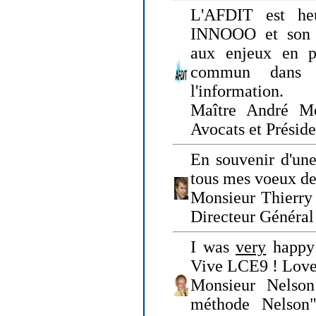
L'AFDIT est heu
INNOOO et son E
aux enjeux en pr
commun dans l
l'information.
Maître André Me
Avocats et Présid
En souvenir d'une
tous mes voeux de 
Monsieur Thierry 
Directeur Général 
I was
very
happy 
Vive LCE9 ! Love
Monsieur Nelson
méthode Nelson"