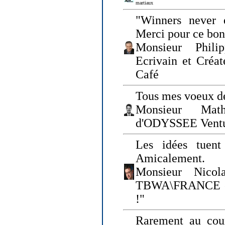
martiaux
"Winners never q
Merci pour ce bo
Monsieur Philip
Ecrivain et Créa
Café
Tous mes voeux de
Monsieur Math
d'ODYSSEE Vent
Les idées tuen
Amicalement.
Monsieur Nicol
TBWA\FRANCE et 
!"
Rarement au cour