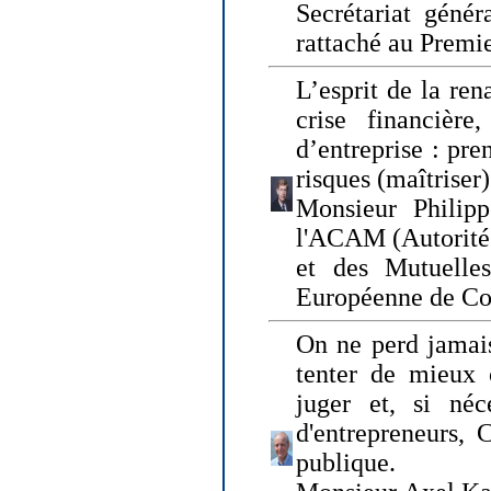
Secrétariat génér
rattaché au Premi
L’esprit de la ren
crise financière,
d’entreprise : pre
risques (maîtriser)
Monsieur Philipp
l'ACAM (Autorité 
et des Mutuelle
Européenne de Co
On ne perd jamais
tenter de mieux
juger et, si néce
d'entrepreneurs, 
publique.