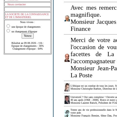
Nous contacter
Avec mes remerci
magnifique.
LA SOCIETE DE LA CONNAISSANCE
ET DE L'IMMATERIEL
Monsieur Jacques 
Nous vivons :
une époque de changements
Finance
un changement d'époque
Merci de votre a
Résultat au 09.08.2026 - 11h :
l'occasion de vou
Epoque de changements : 36%
Changement d'époque : 64%
facettes de La
l'accompagnateur 
Monsieur Jean-P
La Poste
L'éthique est un combat de tous les jours. Me
Monsieur Christophe Barbier, Directeur de l
Université ? Oui sans complexe ! Ouverte au
40 ans après (1968 - 2008). Bravo et merci 
Monsieur Laurent Batsch, Président de l'Uni
Trente ans de vie professionnelle dans le 9
votre aide.
Monsieur François Bernier, 6ème Dan, Profes