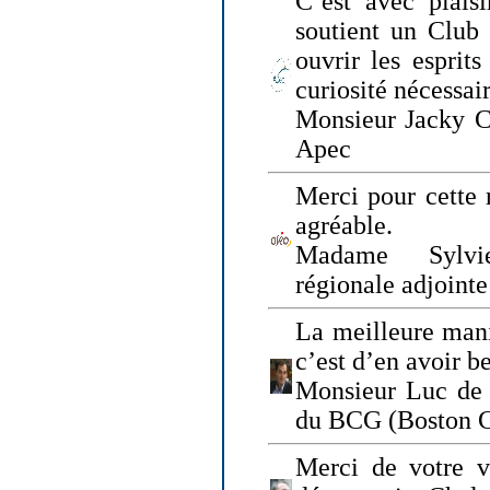
C’est avec plais
soutient un Club
ouvrir les esprit
curiosité nécessai
Monsieur Jacky Ch
Apec
Merci pour cette 
agréable.
Madame Sylvie
régionale adjoint
La meilleure mani
c’est d’en avoir b
Monsieur Luc de 
du BCG (Boston C
Merci de votre vi