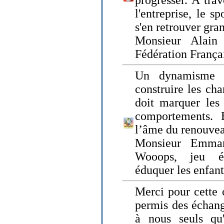
progresser. A trav
l'entreprise, le s
s'en retrouver gran
Monsieur Alain 
Fédération França
Un dynamisme 
construire les ch
doit marquer les 
comportements. 
l’âme du renouvea
Monsieur Emman
Wooops, jeu éd
éduquer les enfan
Merci pour cette 
permis des échange
à nous seuls qu'