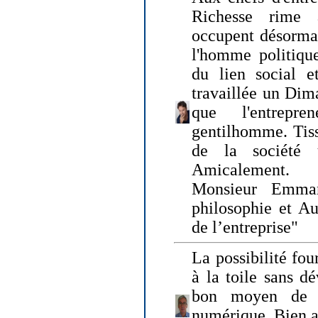
Richesse rime 
occupent désormai
l'homme politique
du lien social e
travaillée un Dim
que l'entrepr
gentilhomme. Tisse
de la société 
Amicalement.
Monsieur Emman
philosophie et Au
de l’entreprise"
La possibilité fo
à la toile sans dé
bon moyen de pr
numérique. Bien 