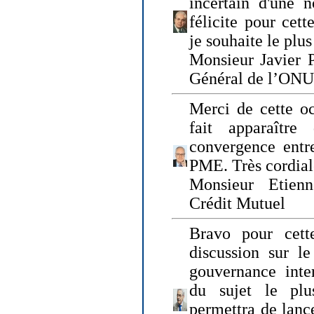
incertain d'une 
félicite pour cett
je souhaite le plu
Monsieur Javier P
Général de l’ONU
Merci de cette o
fait apparaîtr
convergence entre
PME. Très cordia
Monsieur Etienn
Crédit Mutuel
Bravo pour cett
discussion sur le
gouvernance inter
du sujet le plu
permettra de lanc