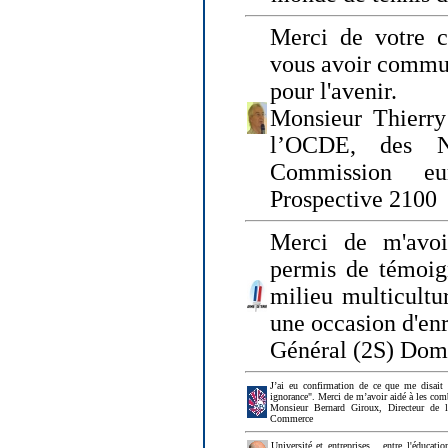
Merci de votre ch
vous avoir commu
pour l'avenir.
Monsieur Thierry
l’OCDE, des N
Commission eu
Prospective 2100
Merci de m'avoi
permis de témoig
milieu multicultur
une occasion d'en
Général (2S) Dom
J’ai eu confirmation de ce que me disait
ignorance". Merci de m’avoir aidé à les co
Monsieur Bernard Giroux, Directeur de 
Commerce
Université et entreprises... entre l'éducat