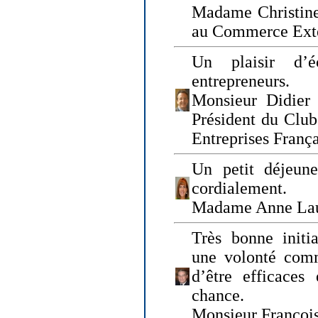
Madame Christine
au Commerce Exté
Un plaisir d’
entrepreneurs.
Monsieur Didier 
Président du Clu
Entreprises Franç
Un petit déjeune
cordialement.
Madame Anne La
Très bonne initia
une volonté com
d’être efficaces
chance.
Monsieur Françoi