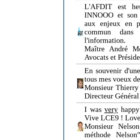
L'AFDIT est heu
INNOOO et son E
aux enjeux en pr
commun dans l
l'information.
Maître André Me
Avocats et Présid
En souvenir d'une
tous mes voeux de 
Monsieur Thierry 
Directeur Général 
I was
very
happy 
Vive LCE9 ! Love
Monsieur Nelson
méthode Nelson"