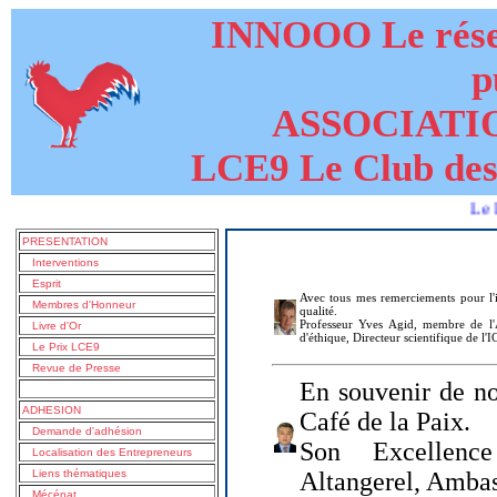
INNOOO Le résea
p
ASSOCIATI
LCE9 Le Club des
Le livre de
PRESENTATION
Interventions
Esprit
Avec tous mes remerciements pour l'i
Membres d'Honneur
qualité.
Professeur Yves Agid, membre de l'A
Livre d'Or
d'éthique, Directeur scientifique de l'
Le Prix LCE9
Revue de Presse
En souvenir de no
ADHESION
Café de la Paix.
Demande d'adhésion
Son Excellenc
Localisation des Entrepreneurs
Liens thématiques
Altangerel, Amba
Mécénat