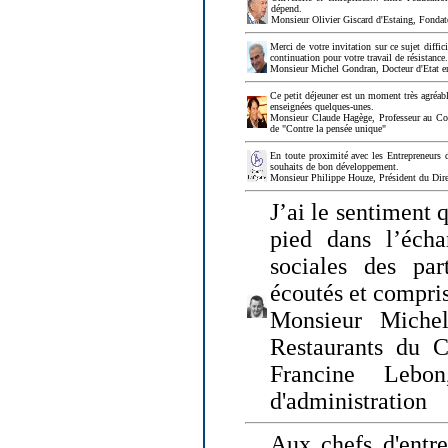
dépend.
Monsieur Olivier Giscard d'Estaing, Fonda
Merci de votre invitation sur ce sujet diffi
continuation pour votre travail de résistanc
Monsieur Michel Gondran, Docteur d'Etat e
Ce petit déjeuner est un moment très agréable
enseignées quelques-unes.
Monsieur Claude Hagège, Professeur au Col
de "Contre la pensée unique"
En toute proximité avec les Entrepreneurs 
souhaits de bon développement.
Monsieur Philippe Houze, Président du Dire
J’ai le sentiment 
pied dans l’écha
sociales des par
écoutés et compris
Monsieur Michel
Restaurants du 
Francine Lebo
d'administration
Aux chefs d'entr