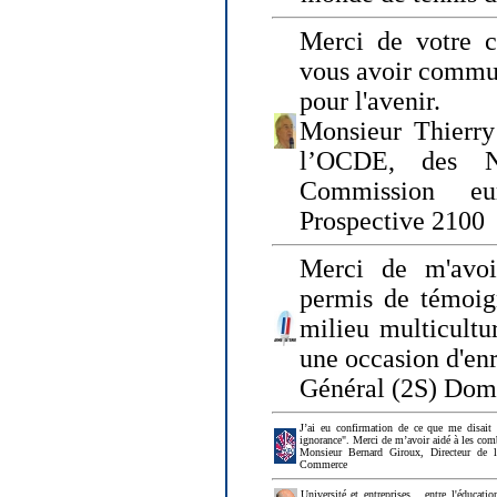
Merci de votre ch
vous avoir commu
pour l'avenir.
Monsieur Thierry
l’OCDE, des N
Commission eu
Prospective 2100
Merci de m'avoi
permis de témoig
milieu multicultur
une occasion d'en
Général (2S) Dom
J’ai eu confirmation de ce que me disait
ignorance". Merci de m’avoir aidé à les co
Monsieur Bernard Giroux, Directeur de 
Commerce
Université et entreprises... entre l'éducat