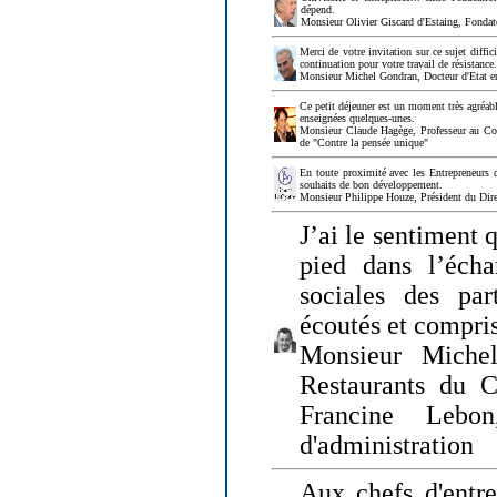
dépend.
Monsieur Olivier Giscard d'Estaing, Fonda
Merci de votre invitation sur ce sujet diffi
continuation pour votre travail de résistanc
Monsieur Michel Gondran, Docteur d'Etat e
Ce petit déjeuner est un moment très agréable
enseignées quelques-unes.
Monsieur Claude Hagège, Professeur au Col
de "Contre la pensée unique"
En toute proximité avec les Entrepreneurs 
souhaits de bon développement.
Monsieur Philippe Houze, Président du Dire
J’ai le sentiment 
pied dans l’écha
sociales des par
écoutés et compris
Monsieur Michel
Restaurants du 
Francine Lebo
d'administration
Aux chefs d'entr