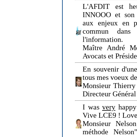
L'AFDIT est heu
INNOOO et son E
aux enjeux en pr
commun dans l
l'information.
Maître André Me
Avocats et Présid
En souvenir d'une
tous mes voeux de 
Monsieur Thierry 
Directeur Général 
I was
very
happy 
Vive LCE9 ! Love
Monsieur Nelson
méthode Nelson"