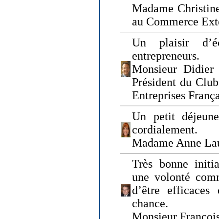
Madame Christine
au Commerce Exté
Un plaisir d’
entrepreneurs.
Monsieur Didier 
Président du Clu
Entreprises Franç
Un petit déjeune
cordialement.
Madame Anne La
Très bonne initia
une volonté com
d’être efficaces
chance.
Monsieur Françoi