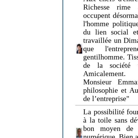
Richesse rime 
occupent désormai
l'homme politique
du lien social e
travaillée un Dim
que l'entrepr
gentilhomme. Tisse
de la société 
Amicalement.
Monsieur Emman
philosophie et Au
de l’entreprise"
La possibilité fo
à la toile sans dé
bon moyen de pr
numérique. Bien 