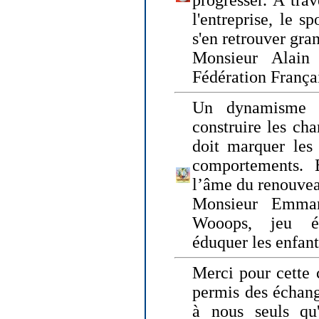
progresser. A trav
l'entreprise, le s
s'en retrouver gran
Monsieur Alain 
Fédération França
Un dynamisme 
construire les ch
doit marquer les 
comportements. 
l’âme du renouvea
Monsieur Emman
Wooops, jeu éd
éduquer les enfan
Merci pour cette 
permis des échange
à nous seuls qu'