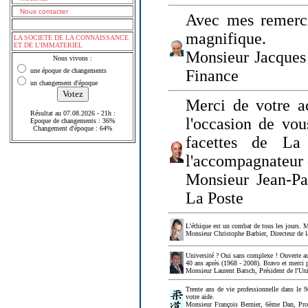
Nous contacter
Avec mes remerci
magnifique.
LA SOCIETE DE LA CONNAISSANCE
ET DE L'IMMATERIEL
Monsieur Jacques 
Nous vivons :
une époque de changements
Finance
un changement d'époque
Merci de votre a
Résultat au 07.08.2026 - 21h :
l'occasion de vou
Epoque de changements : 36%
Changement d'époque : 64%
facettes de La
l'accompagnateur 
Monsieur Jean-P
La Poste
L'éthique est un combat de tous les jours. Me
Monsieur Christophe Barbier, Directeur de l
Université ? Oui sans complexe ! Ouverte au
40 ans après (1968 - 2008). Bravo et merci 
Monsieur Laurent Batsch, Président de l'Uni
Trente ans de vie professionnelle dans le 9
votre aide.
Monsieur François Bernier, 6ème Dan, Profes