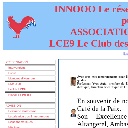
INNOOO Le résea
p
ASSOCIATI
LCE9 Le Club des
Le livre d
PRESENTATION
Interventions
Esprit
Avec tous mes remerciements pour l'i
Membres d'Honneur
qualité.
Professeur Yves Agid, membre de l'A
Livre d'Or
d'éthique, Directeur scientifique de l'
Le Prix LCE9
Revue de Presse
En souvenir de no
ADHESION
Café de la Paix.
Demande d'adhésion
Son Excellenc
Localisation des Entrepreneurs
Liens thématiques
Altangerel, Amba
Mécénat