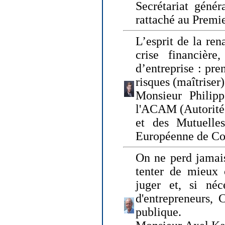
Secrétariat génér
rattaché au Premi
L’esprit de la ren
crise financière,
d’entreprise : pre
risques (maîtriser)
Monsieur Philipp
l'ACAM (Autorité 
et des Mutuelle
Européenne de Co
On ne perd jamais
tenter de mieux
juger et, si néce
d'entrepreneurs, 
publique.