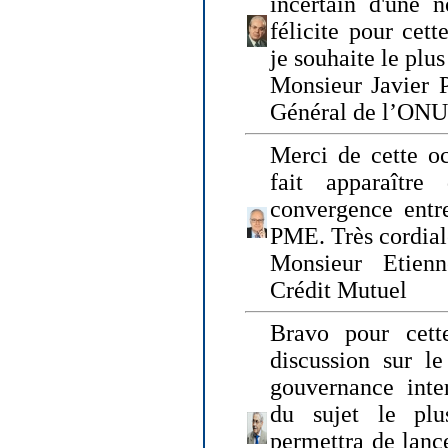
incertain d'une 
félicite pour cett
je souhaite le plu
Monsieur Javier P
Général de l’ONU
Merci de cette o
fait apparaîtr
convergence entre
PME. Très cordia
Monsieur Etienn
Crédit Mutuel
Bravo pour cett
discussion sur le
gouvernance inter
du sujet le plu
permettra de lanc