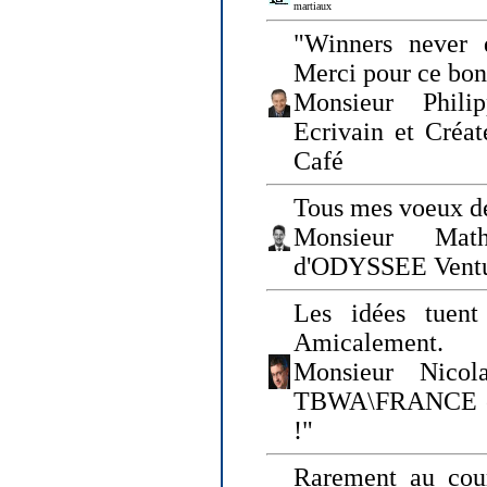
martiaux
"Winners never q
Merci pour ce bo
Monsieur Philip
Ecrivain et Créa
Café
Tous mes voeux de
Monsieur Math
d'ODYSSEE Vent
Les idées tuen
Amicalement.
Monsieur Nicol
TBWA\FRANCE et 
!"
Rarement au cour