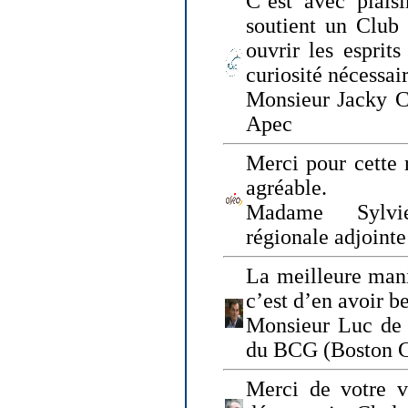
C’est avec plais
soutient un Club
ouvrir les esprit
curiosité nécessai
Monsieur Jacky Ch
Apec
Merci pour cette 
agréable.
Madame Sylvie
régionale adjoint
La meilleure mani
c’est d’en avoir b
Monsieur Luc de 
du BCG (Boston C
Merci de votre vi