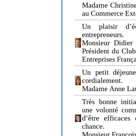
Madame Christine
au Commerce Exté
Un plaisir d’
entrepreneurs.
Monsieur Didier 
Président du Clu
Entreprises Franç
Un petit déjeune
cordialement.
Madame Anne La
Très bonne initia
une volonté com
d’être efficaces
chance.
Monsieur Françoi