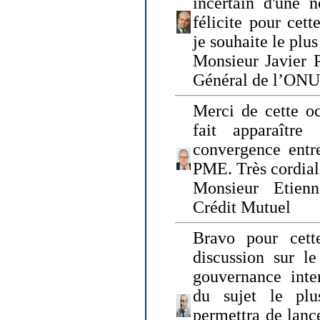
incertain d'une 
félicite pour cett
je souhaite le plu
Monsieur Javier P
Général de l’ONU
Merci de cette o
fait apparaîtr
convergence entre
PME. Très cordia
Monsieur Etienn
Crédit Mutuel
Bravo pour cett
discussion sur le
gouvernance inter
du sujet le plu
permettra de lanc