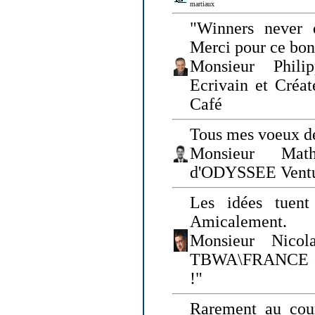
martiaux
"Winners never q
Merci pour ce bo
Monsieur Philip
Ecrivain et Créa
Café
Tous mes voeux de
Monsieur Math
d'ODYSSEE Vent
Les idées tuen
Amicalement.
Monsieur Nicol
TBWA\FRANCE et 
!"
Rarement au cour