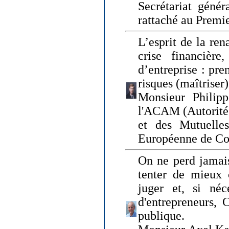
Secrétariat génér
rattaché au Premi
L’esprit de la ren
crise financière,
d’entreprise : pre
risques (maîtriser)
Monsieur Philipp
l'ACAM (Autorité 
et des Mutuelle
Européenne de Co
On ne perd jamais
tenter de mieux
juger et, si néce
d'entrepreneurs, 
publique.