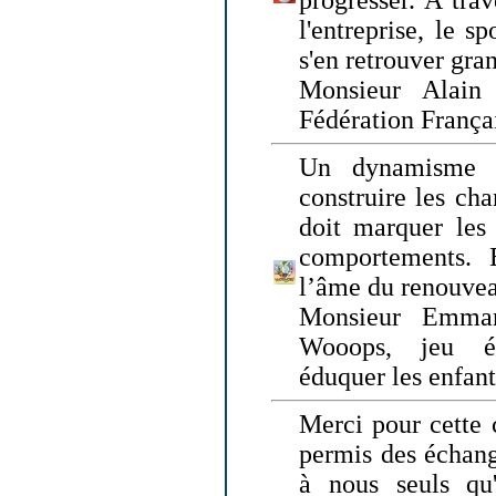
progresser. A trav
l'entreprise, le s
s'en retrouver gran
Monsieur Alain 
Fédération França
Un dynamisme 
construire les ch
doit marquer les 
comportements. 
l’âme du renouvea
Monsieur Emman
Wooops, jeu éd
éduquer les enfan
Merci pour cette 
permis des échange
à nous seuls qu'