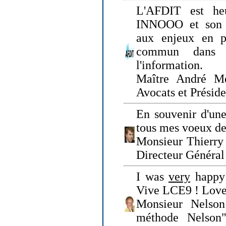
L'AFDIT est heu
INNOOO et son E
aux enjeux en pr
commun dans l
l'information.
Maître André Me
Avocats et Présid
En souvenir d'une
tous mes voeux de 
Monsieur Thierry 
Directeur Général 
I was
very
happy 
Vive LCE9 ! Love
Monsieur Nelson
méthode Nelson"