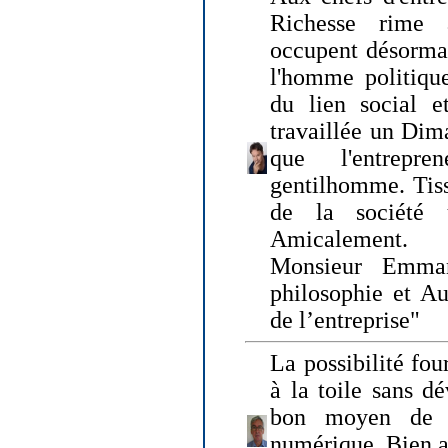
Richesse rime 
occupent désormai
l'homme politique
du lien social e
travaillée un Dim
que l'entrepr
gentilhomme. Tisse
de la société 
Amicalement.
Monsieur Emman
philosophie et Au
de l’entreprise"
La possibilité fo
à la toile sans dé
bon moyen de pr
numérique. Bien 