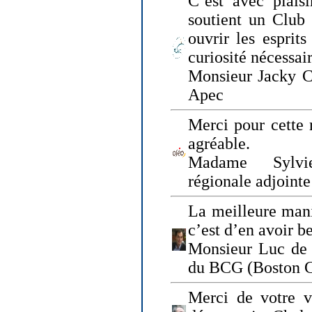
C’est avec plais
soutient un Club
ouvrir les esprit
curiosité nécessai
Monsieur Jacky Ch
Apec
Merci pour cette 
agréable.
Madame Sylvie
régionale adjoint
La meilleure mani
c’est d’en avoir b
Monsieur Luc de 
du BCG (Boston C
Merci de votre vi