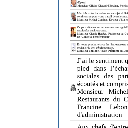
dépend.
Monsieur Olivier Giscard d'Estaing, Fonda
Merci de votre invitation sur ce sujet diffi
continuation pour votre travail de résistanc
Monsieur Michel Gondran, Docteur d'Etat e
Ce petit déjeuner est un moment très agréable
enseignées quelques-unes.
Monsieur Claude Hagège, Professeur au Col
de "Contre la pensée unique"
En toute proximité avec les Entrepreneurs 
souhaits de bon développement.
Monsieur Philippe Houze, Président du Dire
J’ai le sentiment 
pied dans l’écha
sociales des par
écoutés et compris
Monsieur Michel
Restaurants du 
Francine Lebo
d'administration
Aux chefs d'entr