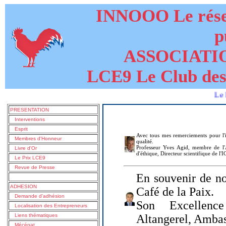
INNOOO Le résea
p
ASSOCIATI
LCE9 Le Club des
Le livre de
PRESENTATION
Interventions
Esprit
Avec tous mes remerciements pour l'i
Membres d'Honneur
qualité.
Professeur Yves Agid, membre de l'A
Livre d'Or
d'éthique, Directeur scientifique de l'
Le Prix LCE9
Revue de Presse
En souvenir de no
ADHESION
Café de la Paix.
Demande d'adhésion
Son Excellenc
Localisation des Entrepreneurs
Liens thématiques
Altangerel, Amba
Mécénat