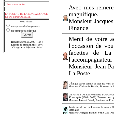
Nous contacter
Avec mes remerci
magnifique.
LA SOCIETE DE LA CONNAISSANCE
ET DE L'IMMATERIEL
Monsieur Jacques 
Nous vivons :
une époque de changements
Finance
un changement d'époque
Merci de votre a
Résultat au 08.08.2026 - 10h :
l'occasion de vou
Epoque de changements : 36%
Changement d'époque : 64%
facettes de La
l'accompagnateur 
Monsieur Jean-P
La Poste
L'éthique est un combat de tous les jours. Me
Monsieur Christophe Barbier, Directeur de l
Université ? Oui sans complexe ! Ouverte au
40 ans après (1968 - 2008). Bravo et merci 
Monsieur Laurent Batsch, Président de l'Uni
Trente ans de vie professionnelle dans le 9
votre aide.
Monsieur François Bernier, 6ème Dan, Profes