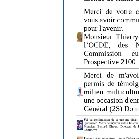
Merci de votre ch
vous avoir commu
pour l'avenir.
Monsieur Thierry
l’OCDE, des N
Commission eu
Prospective 2100
Merci de m'avoi
permis de témoig
milieu multicultur
une occasion d'en
Général (2S) Dom
J’ai eu confirmation de ce que me disait
ignorance". Merci de m’avoir aidé à les co
Monsieur Bernard Giroux, Directeur de 
Commerce
Université et entreprises... entre l'éducat