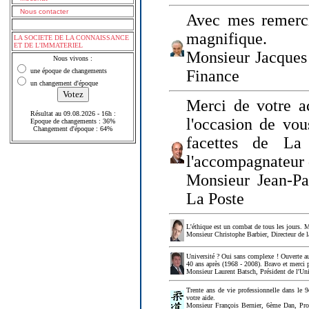
Nous contacter
Avec mes remerci
magnifique.
LA SOCIETE DE LA CONNAISSANCE
ET DE L'IMMATERIEL
Monsieur Jacques 
Nous vivons :
une époque de changements
Finance
un changement d'époque
Merci de votre a
Résultat au 09.08.2026 - 16h :
l'occasion de vou
Epoque de changements : 36%
Changement d'époque : 64%
facettes de La
l'accompagnateur 
Monsieur Jean-P
La Poste
L'éthique est un combat de tous les jours. Me
Monsieur Christophe Barbier, Directeur de l
Université ? Oui sans complexe ! Ouverte au
40 ans après (1968 - 2008). Bravo et merci 
Monsieur Laurent Batsch, Président de l'Uni
Trente ans de vie professionnelle dans le 9
votre aide.
Monsieur François Bernier, 6ème Dan, Profes