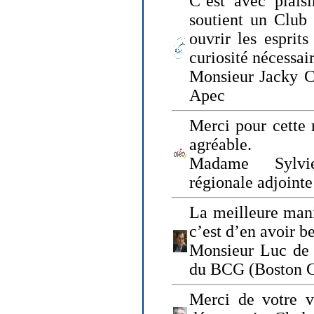
C’est avec plais
soutient un Club
ouvrir les esprit
curiosité nécessai
Monsieur Jacky Ch
Apec
Merci pour cette 
agréable.
Madame Sylvie
régionale adjoint
La meilleure mani
c’est d’en avoir b
Monsieur Luc de 
du BCG (Boston C
Merci de votre vi