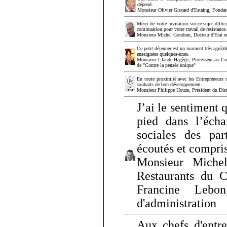
dépend.
Monsieur Olivier Giscard d'Estaing, Fonda
Merci de votre invitation sur ce sujet diffi
continuation pour votre travail de résistanc
Monsieur Michel Gondran, Docteur d'Etat e
Ce petit déjeuner est un moment très agréable
enseignées quelques-unes.
Monsieur Claude Hagège, Professeur au Col
de "Contre la pensée unique"
En toute proximité avec les Entrepreneurs 
souhaits de bon développement.
Monsieur Philippe Houze, Président du Dire
J’ai le sentiment 
pied dans l’écha
sociales des par
écoutés et compris
Monsieur Michel
Restaurants du 
Francine Lebo
d'administration
Aux chefs d'entr