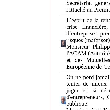
Secrétariat génér
rattaché au Premi
L’esprit de la ren
crise financière,
d’entreprise : pre
risques (maîtriser)
Monsieur Philipp
l'ACAM (Autorité 
et des Mutuelle
Européenne de Co
On ne perd jamais
tenter de mieux
juger et, si néce
d'entrepreneurs, 
publique.