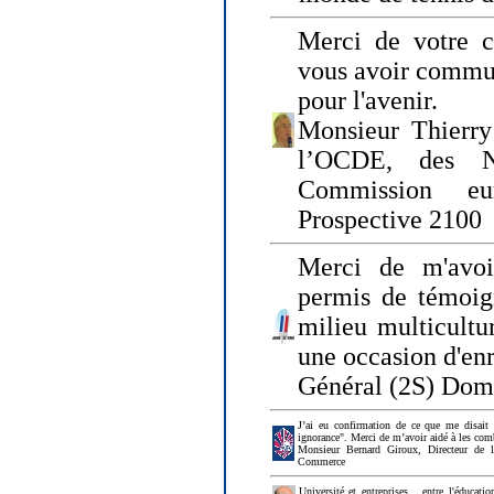
Merci de votre ch
vous avoir commu
pour l'avenir.
Monsieur Thierry
l’OCDE, des N
Commission eu
Prospective 2100
Merci de m'avoi
permis de témoig
milieu multicultur
une occasion d'en
Général (2S) Dom
J’ai eu confirmation de ce que me disait
ignorance". Merci de m’avoir aidé à les co
Monsieur Bernard Giroux, Directeur de 
Commerce
Université et entreprises... entre l'éducat