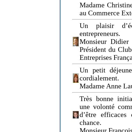
Madame Christine
au Commerce Exté
Un plaisir d’
entrepreneurs.
Monsieur Didier 
Président du Clu
Entreprises Franç
Un petit déjeune
cordialement.
Madame Anne La
Très bonne initia
une volonté com
d’être efficaces
chance.
Monsieur Françoi