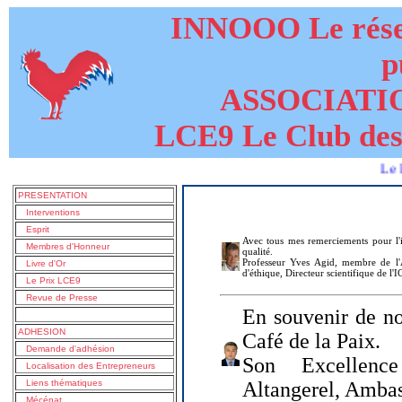
INNOOO Le résea
p
ASSOCIATI
LCE9 Le Club des
Le livre de
PRESENTATION
Interventions
Esprit
Avec tous mes remerciements pour l'i
Membres d'Honneur
qualité.
Professeur Yves Agid, membre de l'A
Livre d'Or
d'éthique, Directeur scientifique de l'
Le Prix LCE9
Revue de Presse
En souvenir de no
ADHESION
Café de la Paix.
Demande d'adhésion
Son Excellenc
Localisation des Entrepreneurs
Liens thématiques
Altangerel, Amba
Mécénat