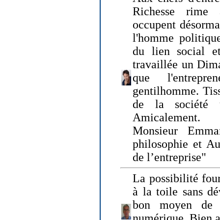
Richesse rime 
occupent désormai
l'homme politique
du lien social e
travaillée un Dim
que l'entrepr
gentilhomme. Tisse
de la société 
Amicalement.
Monsieur Emman
philosophie et Au
de l’entreprise"
La possibilité fo
à la toile sans dé
bon moyen de pr
numérique. Bien 