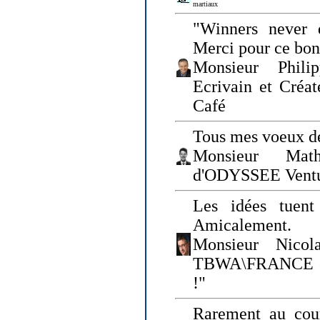
martiaux
"Winners never q
Merci pour ce bo
Monsieur Philip
Ecrivain et Créa
Café
Tous mes voeux de
Monsieur Math
d'ODYSSEE Vent
Les idées tuen
Amicalement.
Monsieur Nicol
TBWA\FRANCE et 
!"
Rarement au cour