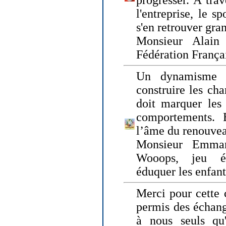
progresser. A trav
l'entreprise, le s
s'en retrouver gran
Monsieur Alain 
Fédération França
Un dynamisme 
construire les ch
doit marquer les 
comportements. 
l’âme du renouvea
Monsieur Emman
Wooops, jeu éd
éduquer les enfan
Merci pour cette 
permis des échange
à nous seuls qu'