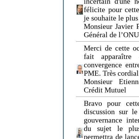
incertain d'une 
félicite pour cett
je souhaite le plu
Monsieur Javier P
Général de l’ONU
Merci de cette o
fait apparaîtr
convergence entre
PME. Très cordia
Monsieur Etienn
Crédit Mutuel
Bravo pour cett
discussion sur le
gouvernance inter
du sujet le plu
permettra de lanc