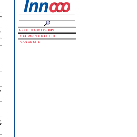
me
AJOUTER AUX FAVORIS
ur
RECOMMANDER CE SITE
ts
PLAN DU SITE
e,
es
ar