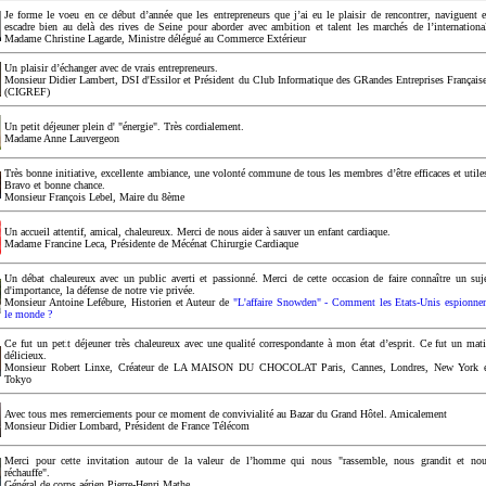
Je forme le voeu en ce début d’année que les entrepreneurs que j’ai eu le plaisir de rencontrer, naviguent 
escadre bien au delà des rives de Seine pour aborder avec ambition et talent les marchés de l’internationa
Madame Christine Lagarde, Ministre délégué au Commerce Extérieur
Un plaisir d’échanger avec de vrais entrepreneurs.
Monsieur Didier Lambert, DSI d'Essilor et Président du Club Informatique des GRandes Entreprises Français
(CIGREF)
Un petit déjeuner plein d' "énergie". Très cordialement.
Madame Anne Lauvergeon
Très bonne initiative, excellente ambiance, une volonté commune de tous les membres d’être efficaces et utile
Bravo et bonne chance.
Monsieur François Lebel, Maire du 8ème
Un accueil attentif, amical, chaleureux. Merci de nous aider à sauver un enfant cardiaque.
Madame Francine Leca, Présidente de Mécénat Chirurgie Cardiaque
Un débat chaleureux avec un public averti et passionné. Merci de cette occasion de faire connaître un suj
d'importance, la défense de notre vie privée.
Monsieur Antoine Lefébure, Historien et Auteur de
"L'affaire Snowden" - Comment les Etats-Unis espionne
le monde ?
Ce fut un petit déjeuner très chaleureux avec une qualité correspondante à mon état d’esprit. Ce fut un mat
délicieux.
Monsieur Robert Linxe, Créateur de LA MAISON DU CHOCOLAT Paris, Cannes, Londres, New York 
Tokyo
Avec tous mes remerciements pour ce moment de convivialité au Bazar du Grand Hôtel. Amicalement
Monsieur Didier Lombard, Président de France Télécom
Merci pour cette invitation autour de la valeur de l’homme qui nous "rassemble, nous grandit et no
réchauffe".
Général de corps aérien Pierre-Henri Mathe