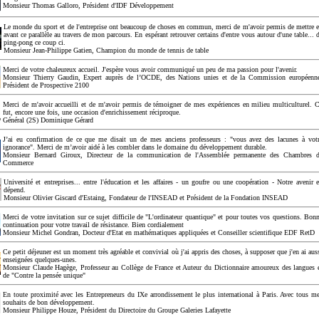
Monsieur Thomas Galloro, Président d'IDF Développement
Le monde du sport et de l'entreprise ont beaucoup de choses en commun, merci de m'avoir permis de mettre 
avant ce parallèle au travers de mon parcours. En espérant retrouver certains d'entre vous autour d'une table... 
ping-pong ce coup ci.
Monsieur Jean-Philippe Gatien, Champion du monde de tennis de table
Merci de votre chaleureux accueil. J'espère vous avoir communiqué un peu de ma passion pour l'avenir.
Monsieur Thierry Gaudin, Expert auprès de l’OCDE, des Nations unies et de la Commission européenn
Président de Prospective 2100
Merci de m'avoir accueilli et de m'avoir permis de témoigner de mes expériences en milieu multiculturel. 
fut, encore une fois, une occasion d'enrichissement réciproque.
Général (2S) Dominique Gérard
J’ai eu confirmation de ce que me disait un de mes anciens professeurs : "vous avez des lacunes à vot
ignorance". Merci de m’avoir aidé à les combler dans le domaine du développement durable.
Monsieur Bernard Giroux, Directeur de la communication de l'Assemblée permanente des Chambres 
Commerce
Université et entreprises... entre l'éducation et les affaires - un goufre ou une coopération - Notre avenir 
dépend.
Monsieur Olivier Giscard d'Estaing, Fondateur de l'INSEAD et Président de la Fondation INSEAD
Merci de votre invitation sur ce sujet difficile de "L'ordinateur quantique" et pour toutes vos questions. Bon
continuation pour votre travail de résistance. Bien cordialement
Monsieur Michel Gondran, Docteur d'Etat en mathématiques appliquées et Conseiller scientifique EDF RetD
Ce petit déjeuner est un moment très agréable et convivial où j'ai appris des choses, à supposer que j'en ai aus
enseignées quelques-unes.
Monsieur Claude Hagège, Professeur au Collège de France et Auteur du Dictionnaire amoureux des langues 
de "Contre la pensée unique"
En toute proximité avec les Entrepreneurs du IXe arrondissement le plus international à Paris. Avec tous m
souhaits de bon développement.
Monsieur Philippe Houze, Président du Directoire du Groupe Galeries Lafayette