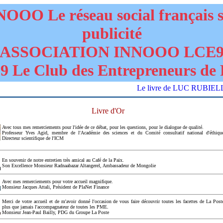
OOO Le réseau social français 
publicité
ASSOCIATION INNOOO LCE
 Le Club des Entrepreneurs de 
Le livre de LUC RUBIELLO "DA
Livre d'Or
Avec tous mes remerciements pour l'idée de ce débat, pour les questions, pour le dialogue de qualité.
Professeur Yves Agid, membre de l'Académie des sciences et du Comité consultatif national d'éthiqu
Directeur scientifique de l'ICM
En souvenir de notre entretien très amical au Café de la Paix.
Son Excellence Monsieur Radnaabazar Altangerel, Ambassadeur de Mongolie
Avec mes remerciements pour votre accueil magnifique.
Monsieur Jacques Attali, Président de PlaNet Finance
Merci de votre accueil et de m'avoir donné l'occasion de vous faire découvrir toutes les facettes de La Post
plus que jamais l'accompagnateur de toutes les PME.
Monsieur Jean-Paul Bailly, PDG du Groupe La Poste