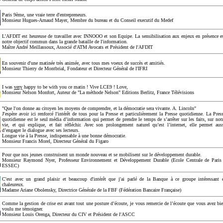
Paris 9ème, une vraie terre d'entrepreneurs.
Monsieur Hugues-Arnaud Mayer, Membre du bureau et du Conseil executif du Medef
L'AFDIT est heureuse de travailler avec INNOOO et son Equipe. La sensibilisation aux enjeux en présence e
notre objectif commun dans la grande bataille de l'information.
Maître André Meillassoux, Associé d'ATM Avocats et Président de l'AFDIT
En souvenir d'une matinée très animée, avec tous mes voeux de succès et amitiés.
Monsieur Thierry de Montbrial, Fondateur et Directeur Général de l'IFRI
I was
very
happy to be with you ce matin ! Vive LCE9 ! Love,
Monsieur Nelson Monfort, Auteur de "La méthode Nelson" Editions Berlitz, France Télévisions
"Que l'on donne au citoyen les moyens de comprendre, et la démocratie sera vivante. A. Lincoln"
J'espère avoir ici renforcé l'intérêt de tous pour la Presse et particulièrement la Presse quotidienne. La Pres
quotidienne est le seul média d’information qui permet de prendre le temps de s’arrêter sur les faits, sur not
vie, et qui explique, et fait réfléchir. Avec son prolongement naturel qu’est l’internet, elle permet aus
d’engager le dialogue avec ses lecteurs.
Longue vie à la Presse, indispensable à une bonne démocratie.
Monsieur Francis Morel, Directeur Général du Figaro
Pour que nos jeunes construisent un monde nouveau et se mobilisent sur le développement durable.
Monsieur Raymond Nyer, Professeur Environnement et Développement Durable (Ecole Centrale de Paris
ESSEC)
C'est avec un grand plaisir et beaucoup d'intérêt que j'ai parlé de la Banque à ce groupe intéressant 
chaleureux.
Madame Ariane Obolensky, Directrice Générale de la FBF (Fédération Bancaire Française)
Comme la gestion de crise est avant tout une posture d’écoute, je vous remercie de l’écoute que vous avez bi
voulu me témoigner.
Monsieur Louis Orenga, Directeur du CIV et Président de l'ASCC