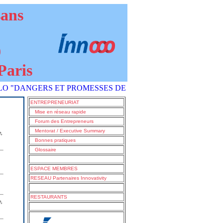
sans
9
Paris
NGERS ET PROMESSES DE L'IA COMMENT S'EN SORTIR ?" est 
ENTREPRENEURIAT
Mise en réseau rapide
Forum des Entrepreneurs
Mentorat / Executive Summary
e,
Bonnes pratiques
Glossaire
ESPACE MEMBRES
RESEAU Partenaires Innovativity
RESTAURANTS
e,