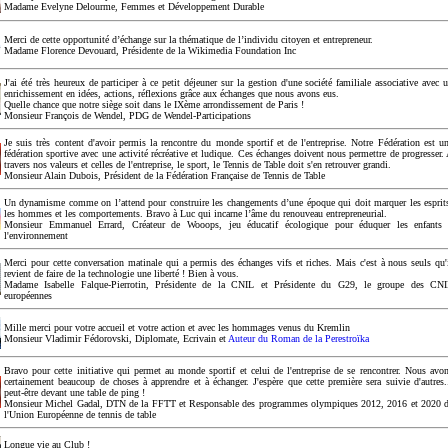
Madame Evelyne Delourme, Femmes et Développement Durable
Merci de cette opportunité d’échange sur la thématique de l’individu citoyen et entrepreneur.
Madame Florence Devouard, Présidente de la Wikimedia Foundation Inc
J'ai été très heureux de participer à ce petit déjeuner sur la gestion d'une société familiale associative avec 
enrichissement en idées, actions, réflexions grâce aux échanges que nous avons eus.
Quelle chance que notre siège soit dans le IXème arrondissement de Paris !
Monsieur François de Wendel, PDG de Wendel-Participations
Je suis très content d'avoir permis la rencontre du monde sportif et de l'entreprise. Notre Fédération est u
fédération sportive avec une activité récréative et ludique. Ces échanges doivent nous permettre de progresser.
travers nos valeurs et celles de l'entreprise, le sport, le Tennis de Table doit s'en retrouver grandi.
Monsieur Alain Dubois, Président de la Fédération Française de Tennis de Table
Un dynamisme comme on l’attend pour construire les changements d’une époque qui doit marquer les esprit
les hommes et les comportements. Bravo à Luc qui incarne l’âme du renouveau entrepreneurial.
Monsieur Emmanuel Errard, Créateur de Wooops, jeu éducatif écologique pour éduquer les enfants
l'environnement
Merci pour cette conversation matinale qui a permis des échanges vifs et riches. Mais c'est à nous seuls qu'
revient de faire de la technologie une liberté ! Bien à vous.
Madame Isabelle Falque-Pierrotin, Présidente de la CNIL et Présidente du G29, le groupe des CN
européennes
Mille merci pour votre accueil et votre action et avec les hommages venus du Kremlin
Monsieur Vladimir Fédorovski, Diplomate, Ecrivain et
Auteur du Roman de la Perestroïka
Bravo pour cette initiative qui permet au monde sportif et celui de l'entreprise de se rencontrer. Nous avo
certainement beaucoup de choses à apprendre et à échanger. J'espère que cette première sera suivie d'autres.
peut-être devant une table de ping !
Monsieur Michel Gadal, DTN de la FFTT et Responsable des programmes olympiques 2012, 2016 et 2020 
l'Union Européenne de tennis de table
Longue vie au Club !