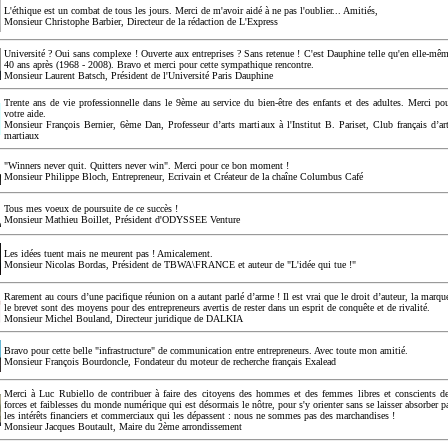
L'éthique est un combat de tous les jours. Merci de m'avoir aidé à ne pas l'oublier... Amitiés,
Monsieur Christophe Barbier, Directeur de la rédaction de L'Express
Université ? Oui sans complexe ! Ouverte aux entreprises ? Sans retenue ! C'est Dauphine telle qu'en elle-mê
40 ans après (1968 - 2008). Bravo et merci pour cette sympathique rencontre.
Monsieur Laurent Batsch, Président de l'Université Paris Dauphine
Trente ans de vie professionnelle dans le 9ème au service du bien-être des enfants et des adultes. Merci po
votre aide.
Monsieur François Bernier, 6ème Dan, Professeur d’arts martiaux à l'Institut B. Pariset, Club français d’ar
martiaux
"Winners never quit. Quitters never win". Merci pour ce bon moment !
Monsieur Philippe Bloch, Entrepreneur, Ecrivain et Créateur de la chaîne Columbus Café
Tous mes voeux de poursuite de ce succès !
Monsieur Mathieu Boillet, Président d'ODYSSEE Venture
Les idées tuent mais ne meurent pas ! Amicalement.
Monsieur Nicolas Bordas, Président de TBWA\FRANCE et auteur de "L'idée qui tue !"
Rarement au cours d’une pacifique réunion on a autant parlé d’arme ! Il est vrai que le droit d’auteur, la marqu
le brevet sont des moyens pour des entrepreneurs avertis de rester dans un esprit de conquête et de rivalité.
Monsieur Michel Bouland, Directeur juridique de DALKIA
Bravo pour cette belle "infrastructure" de communication entre entrepreneurs. Avec toute mon amitié.
Monsieur François Bourdoncle, Fondateur du moteur de recherche français Exalead
Merci à Luc Rubiello de contribuer à faire des citoyens des hommes et des femmes libres et conscients d
forces et faiblesses du monde numérique qui est désormais le nôtre, pour s'y orienter sans se laisser absorber p
les intérêts financiers et commerciaux qui les dépassent : nous ne sommes pas des marchandises !
Monsieur Jacques Boutault, Maire du 2ème arrondissement