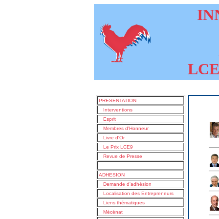
INN
LCE9
PRESENTATION
Interventions
Esprit
Membres d'Honneur
Livre d'Or
Le Prix LCE9
Revue de Presse
ADHESION
Demande d'adhésion
Localisation des Entrepreneurs
Liens thématiques
Mécénat