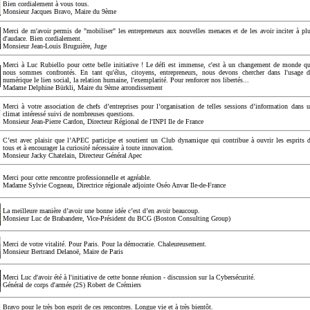
Bien cordialement à vous tous.
Monsieur Jacques Bravo, Maire du 9ème
Merci de m'avoir permis de "mobiliser" les entrepreneurs aux nouvelles menaces et de les avoir inciter à pl
d'audace. Bien cordialement.
Monsieur Jean-Louis Bruguière, Juge
Merci à Luc Rubiello pour cette belle initiative ! Le défi est immense, c'est à un changement de monde q
nous sommes confrontés. En tant qu'élus, citoyens, entrepreneurs, nous devons chercher dans l'usage 
numérique le lien social, la relation humaine, l'exemplarité. Pour renforcer nos libertés...
Madame Delphine Bürkli, Maire du 9ème arrondissement
Merci à votre association de chefs d’entreprises pour l’organisation de telles sessions d’information dans 
climat intéressé suivi de nombreuses questions.
Monsieur Jean-Pierre Cardon, Directeur Régional de l'INPI Ile de France
C’est avec plaisir que l’APEC participe et soutient un Club dynamique qui contribue à ouvrir les esprits 
tous et à encourager la curiosité nécessaire à toute innovation.
Monsieur Jacky Chatelain, Directeur Général Apec
Merci pour cette rencontre professionnelle et agréable.
Madame Sylvie Cogneau, Directrice régionale adjointe Oséo Anvar Ile-de-France
La meilleure manière d’avoir une bonne idée c’est d’en avoir beaucoup.
Monsieur Luc de Brabandere, Vice-Président du BCG (Boston Consulting Group)
Merci de votre vitalité. Pour Paris. Pour la démocratie. Chaleureusement.
Monsieur Bertrand Delanoë, Maire de Paris
Merci Luc d'avoir été à l'initiative de cette bonne réunion - discussion sur la Cybersécurité.
Général de corps d'armée (2S) Robert de Crémiers
Bravo pour le très bon esprit de ces rencontres. Longue vie et à très bientôt.