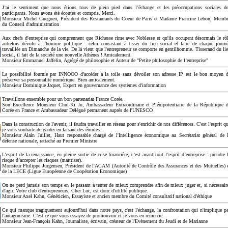
J’ai le sentiment que nous étions tous de plein pied dans l’échange et les préoccupations sociales d
participants. Nous avons été écoutés et compris. Merci.
Monsieur Michel Gueguen, Président des Restaurants du Coeur de Paris et Madame Francine Lebon, Memb
du Conseil d'administration
Aux chefs d'entreprise qui comprennent que Richesse rime avec Noblesse et qu'ils occupent désormais le rô
autrefois dévolu à l'homme politique : celui consistant à tisser du lien social et faire de chaque journ
travaillée un Dimanche de la vie. De là vient que l'entrepreneur se comporte en gentilhomme. Tisserand du li
social, il fait de la société une nouvelle Athènes ! Amicalement.
Monsieur Emmanuel Jaffelin, Agrégé de philosophie et Auteur de "Petite philosophie de l’entreprise"
La possibilité fournie par INNOOO d'accéder à la toile sans dévoiler son adresse IP est le bon moyen 
préserver sa personnalité numérique. Bien amicalement.
Monsieur Dominique Jaquet, Expert en gouvernance des systèmes d'information
Travaillons ensemble pour un bon partenariat France Corée.
Son Excellence Monsieur Chul-Ki Ju, Ambassadeur Extraordinaire et Plénipotentiaire de la République 
Corée en France et Ambassadeur Délégué permanent auprès de l'UNESCO
Dans la construction de l'avenir, il faudra travailler en réseau pour s'enrichir de nos différences. C'est l'esprit q
je vous souhaite de garder en faisant des émules.
Monsieur Alain Juillet, Haut responsable chargé de l'Intelligence économique au Secrétariat général de 
défense nationale, rattaché au Premier Ministre
L’esprit de la renaissance, en pleine sortie de crise financière, c’est avant tout l’esprit d’entreprise : prendre 
risque d’accepter les risques (maîtriser).
Monsieur Philippe Jurgensen, Président de l'ACAM (Autorité de Contrôle des Assurances et des Mutuelles) 
de la LECE (Ligue Européenne de Coopération Economique)
On ne perd jamais son temps en le passant à tenter de mieux comprendre afin de mieux juger et, si nécessair
d'agir. Votre club d'entrepreneurs, Cher Luc, est donc d'utilité publique.
Monsieur Axel Kahn, Généticien, Essayiste et ancien membre du Comité consultatif national d'éthique
Ce qui manque tragiquement aujourd'hui dans notre pays, c'est l'échange, la confrontation qui n'implique p
l'antagonisme. C'est ce que vous essayez de promouvoir et je vous en remercie.
Monsieur Jean-François Kahn, Journaliste, écrivain, créateur de l'Evènement du Jeudi et de Marianne