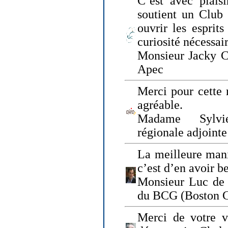
C’est avec plais
soutient un Club
ouvrir les esprit
curiosité nécessai
Monsieur Jacky Ch
Apec
Merci pour cette 
agréable.
Madame Sylvie
régionale adjoint
La meilleure mani
c’est d’en avoir b
Monsieur Luc de 
du BCG (Boston C
Merci de votre vi