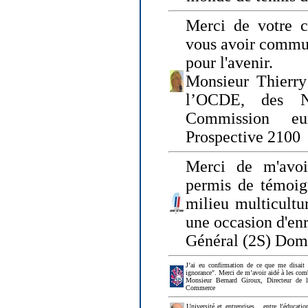
Merci de votre ch
vous avoir commu
pour l'avenir.
Monsieur Thierry
l’OCDE, des N
Commission eu
Prospective 2100
Merci de m'avoi
permis de témoig
milieu multicultur
une occasion d'en
Général (2S) Dom
J’ai eu confirmation de ce que me disait
ignorance". Merci de m’avoir aidé à les co
Monsieur Bernard Giroux, Directeur de 
Commerce
Université et entreprises... entre l'éducat