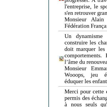
progresser. A trav
l'entreprise, le s
s'en retrouver gran
Monsieur Alain 
Fédération França
Un dynamisme 
construire les ch
doit marquer les 
comportements. 
l’âme du renouvea
Monsieur Emman
Wooops, jeu éd
éduquer les enfan
Merci pour cette 
permis des échange
à nous seuls qu'