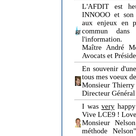
L'AFDIT est heu
INNOOO et son E
aux enjeux en pr
commun dans l
l'information.
Maître André Me
Avocats et Présid
En souvenir d'une
tous mes voeux de 
Monsieur Thierry 
Directeur Général 
I was
very
happy 
Vive LCE9 ! Love
Monsieur Nelson
méthode Nelson"