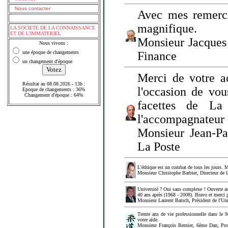
Nous contacter
Avec mes remerci
magnifique.
LA SOCIETE DE LA CONNAISSANCE
ET DE L'IMMATERIEL
Monsieur Jacques 
Nous vivons :
une époque de changements
Finance
un changement d'époque
Merci de votre a
Résultat au 08.08.2026 - 13h :
l'occasion de vou
Epoque de changements : 36%
Changement d'époque : 64%
facettes de La
l'accompagnateur 
Monsieur Jean-P
La Poste
L'éthique est un combat de tous les jours. Me
Monsieur Christophe Barbier, Directeur de l
Université ? Oui sans complexe ! Ouverte au
40 ans après (1968 - 2008). Bravo et merci 
Monsieur Laurent Batsch, Président de l'Uni
Trente ans de vie professionnelle dans le 9
votre aide.
Monsieur François Bernier, 6ème Dan, Profes