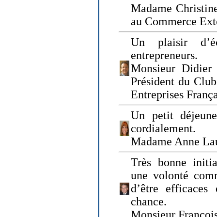
Madame Christine
au Commerce Exté
Un plaisir d’
entrepreneurs.
Monsieur Didier 
Président du Clu
Entreprises Franç
Un petit déjeune
cordialement.
Madame Anne La
Très bonne initia
une volonté com
d’être efficaces
chance.
Monsieur Françoi