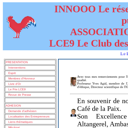
INNOOO Le résea
p
ASSOCIATI
LCE9 Le Club des
Le livre de
PRESENTATION
Interventions
Esprit
Avec tous mes remerciements pour l'i
Membres d'Honneur
qualité.
Professeur Yves Agid, membre de l'A
Livre d'Or
d'éthique, Directeur scientifique de l'
Le Prix LCE9
Revue de Presse
En souvenir de no
ADHESION
Café de la Paix.
Demande d'adhésion
Son Excellenc
Localisation des Entrepreneurs
Liens thématiques
Altangerel, Amba
Mécénat