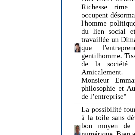
Richesse rime 
occupent désormai
l'homme politique
du lien social e
travaillée un Dim
que l'entrepr
gentilhomme. Tisse
de la société 
Amicalement.
Monsieur Emman
philosophie et Au
de l’entreprise"
La possibilité fo
à la toile sans dé
bon moyen de pr
numérique. Bien 