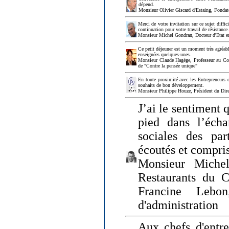
dépend.
Monsieur Olivier Giscard d'Estaing, Fonda
Merci de votre invitation sur ce sujet diffi
continuation pour votre travail de résistanc
Monsieur Michel Gondran, Docteur d'Etat e
Ce petit déjeuner est un moment très agréable
enseignées quelques-unes.
Monsieur Claude Hagège, Professeur au Col
de "Contre la pensée unique"
En toute proximité avec les Entrepreneurs 
souhaits de bon développement.
Monsieur Philippe Houze, Président du Dire
J’ai le sentiment 
pied dans l’écha
sociales des par
écoutés et compris
Monsieur Michel
Restaurants du 
Francine Lebo
d'administration
Aux chefs d'entr