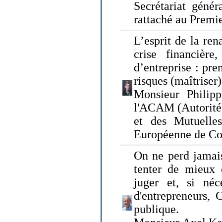
Secrétariat génér
rattaché au Premi
L’esprit de la ren
crise financière,
d’entreprise : pre
risques (maîtriser)
Monsieur Philipp
l'ACAM (Autorité 
et des Mutuelle
Européenne de Co
On ne perd jamais
tenter de mieux
juger et, si néce
d'entrepreneurs, 
publique.