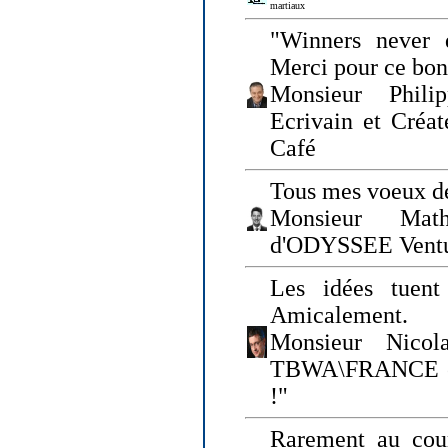
martiaux
"Winners never q
Merci pour ce bo
Monsieur Philip
Ecrivain et Créa
Café
Tous mes voeux de
Monsieur Math
d'ODYSSEE Vent
Les idées tuen
Amicalement.
Monsieur Nicol
TBWA\FRANCE et 
!"
Rarement au cour