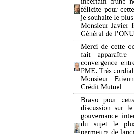
incertain d'une 
félicite pour cett
je souhaite le plu
Monsieur Javier P
Général de l’ONU
Merci de cette o
fait apparaîtr
convergence entre
PME. Très cordia
Monsieur Etienn
Crédit Mutuel
Bravo pour cett
discussion sur le
gouvernance inter
du sujet le plu
permettra de lanc