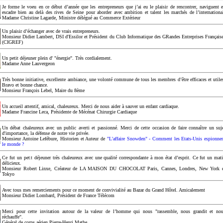
Je forme le voeu en ce début d’année que les entrepreneurs que j’ai eu le plaisir de rencontrer, naviguent 
escadre bien au delà des rives de Seine pour aborder avec ambition et talent les marchés de l’internationa
Madame Christine Lagarde, Ministre délégué au Commerce Extérieur
Un plaisir d’échanger avec de vrais entrepreneurs.
Monsieur Didier Lambert, DSI d'Essilor et Président du Club Informatique des GRandes Entreprises Français
(CIGREF)
Un petit déjeuner plein d' "énergie". Très cordialement.
Madame Anne Lauvergeon
Très bonne initiative, excellente ambiance, une volonté commune de tous les membres d’être efficaces et utile
Bravo et bonne chance.
Monsieur François Lebel, Maire du 8ème
Un accueil attentif, amical, chaleureux. Merci de nous aider à sauver un enfant cardiaque.
Madame Francine Leca, Présidente de Mécénat Chirurgie Cardiaque
Un débat chaleureux avec un public averti et passionné. Merci de cette occasion de faire connaître un suj
d'importance, la défense de notre vie privée.
Monsieur Antoine Lefébure, Historien et Auteur de
"L'affaire Snowden" - Comment les Etats-Unis espionne
le monde ?
Ce fut un petit déjeuner très chaleureux avec une qualité correspondante à mon état d’esprit. Ce fut un mat
délicieux.
Monsieur Robert Linxe, Créateur de LA MAISON DU CHOCOLAT Paris, Cannes, Londres, New York 
Tokyo
Avec tous mes remerciements pour ce moment de convivialité au Bazar du Grand Hôtel. Amicalement
Monsieur Didier Lombard, Président de France Télécom
Merci pour cette invitation autour de la valeur de l’homme qui nous "rassemble, nous grandit et no
réchauffe".
Général de corps aérien Pierre-Henri Mathe