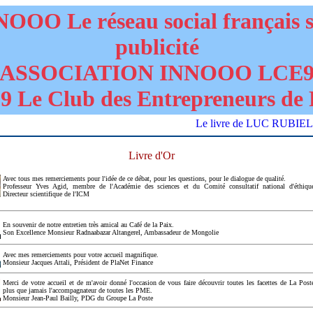
OOO Le réseau social français 
publicité
ASSOCIATION INNOOO LCE
 Le Club des Entrepreneurs de 
Le livre de LUC RUBIELLO "D
Livre d'Or
Avec tous mes remerciements pour l'idée de ce débat, pour les questions, pour le dialogue de qualité.
Professeur Yves Agid, membre de l'Académie des sciences et du Comité consultatif national d'éthiqu
Directeur scientifique de l'ICM
En souvenir de notre entretien très amical au Café de la Paix.
Son Excellence Monsieur Radnaabazar Altangerel, Ambassadeur de Mongolie
Avec mes remerciements pour votre accueil magnifique.
Monsieur Jacques Attali, Président de PlaNet Finance
Merci de votre accueil et de m'avoir donné l'occasion de vous faire découvrir toutes les facettes de La Post
plus que jamais l'accompagnateur de toutes les PME.
Monsieur Jean-Paul Bailly, PDG du Groupe La Poste