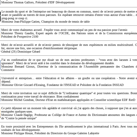
Monsieur Thomas Galloro, Président d'IDF Développement
Le monde du sport et de l'entreprise ont beaucoup de choses en commun, merci de m'avoir permis de mettre 
avant ce parallèle au travers de mon parcours. En espérant retrouver certains d'entre vous autour d'une table... 
ping-pong ce coup ci.
Monsieur Jean-Philippe Gatien, Champion du monde de tennis de table
Merci de votre chaleureux accueil. J'espère vous avoir communiqué un peu de ma passion pour l'avenir.
Monsieur Thierry Gaudin, Expert auprès de l’OCDE, des Nations unies et de la Commission européenn
Président de Prospective 2100
Merci de m'avoir accueilli et de m'avoir permis de témoigner de mes expériences en milieu multiculturel. 
fut, encore une fois, une occasion d'enrichissement réciproque.
Général (2S) Dominique Gérard
J’ai eu confirmation de ce que me disait un de mes anciens professeurs : "vous avez des lacunes à vot
ignorance". Merci de m’avoir aidé à les combler dans le domaine du développement durable.
Monsieur Bernard Giroux, Directeur de la communication de l'Assemblée permanente des Chambres 
Commerce
Université et entreprises... entre l'éducation et les affaires - un goufre ou une coopération - Notre avenir 
dépend.
Monsieur Olivier Giscard d'Estaing, Fondateur de l'INSEAD et Président de la Fondation INSEAD
Merci de votre invitation sur ce sujet difficile de "L'ordinateur quantique" et pour toutes vos questions. Bon
continuation pour votre travail de résistance. Bien cordialement
Monsieur Michel Gondran, Docteur d'Etat en mathématiques appliquées et Conseiller scientifique EDF RetD
Ce petit déjeuner est un moment très agréable et convivial où j'ai appris des choses, à supposer que j'en ai aus
enseignées quelques-unes.
Monsieur Claude Hagège, Professeur au Collège de France et Auteur du Dictionnaire amoureux des langues 
de "Contre la pensée unique"
En toute proximité avec les Entrepreneurs du IXe arrondissement le plus international à Paris. Avec tous m
souhaits de bon développement.
Monsieur Philippe Houze, Président du Directoire du Groupe Galeries Lafayette