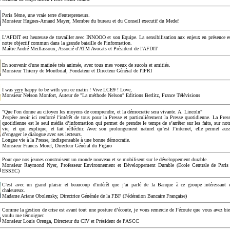
Paris 9ème, une vraie terre d'entrepreneurs.
Monsieur Hugues-Arnaud Mayer, Membre du bureau et du Conseil executif du Medef
L'AFDIT est heureuse de travailler avec INNOOO et son Equipe. La sensibilisation aux enjeux en présence e
notre objectif commun dans la grande bataille de l'information.
Maître André Meillassoux, Associé d'ATM Avocats et Président de l'AFDIT
En souvenir d'une matinée très animée, avec tous mes voeux de succès et amitiés.
Monsieur Thierry de Montbrial, Fondateur et Directeur Général de l'IFRI
I was
very
happy to be with you ce matin ! Vive LCE9 ! Love,
Monsieur Nelson Monfort, Auteur de "La méthode Nelson" Editions Berlitz, France Télévisions
"Que l'on donne au citoyen les moyens de comprendre, et la démocratie sera vivante. A. Lincoln"
J'espère avoir ici renforcé l'intérêt de tous pour la Presse et particulièrement la Presse quotidienne. La Pres
quotidienne est le seul média d’information qui permet de prendre le temps de s’arrêter sur les faits, sur not
vie, et qui explique, et fait réfléchir. Avec son prolongement naturel qu’est l’internet, elle permet aus
d’engager le dialogue avec ses lecteurs.
Longue vie à la Presse, indispensable à une bonne démocratie.
Monsieur Francis Morel, Directeur Général du Figaro
Pour que nos jeunes construisent un monde nouveau et se mobilisent sur le développement durable.
Monsieur Raymond Nyer, Professeur Environnement et Développement Durable (Ecole Centrale de Paris
ESSEC)
C'est avec un grand plaisir et beaucoup d'intérêt que j'ai parlé de la Banque à ce groupe intéressant 
chaleureux.
Madame Ariane Obolensky, Directrice Générale de la FBF (Fédération Bancaire Française)
Comme la gestion de crise est avant tout une posture d’écoute, je vous remercie de l’écoute que vous avez bi
voulu me témoigner.
Monsieur Louis Orenga, Directeur du CIV et Président de l'ASCC