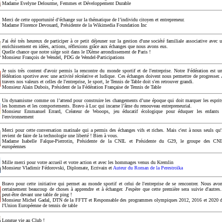
Madame Evelyne Delourme, Femmes et Développement Durable
Merci de cette opportunité d’échange sur la thématique de l’individu citoyen et entrepreneur.
Madame Florence Devouard, Présidente de la Wikimedia Foundation Inc
J'ai été très heureux de participer à ce petit déjeuner sur la gestion d'une société familiale associative avec 
enrichissement en idées, actions, réflexions grâce aux échanges que nous avons eus.
Quelle chance que notre siège soit dans le IXème arrondissement de Paris !
Monsieur François de Wendel, PDG de Wendel-Participations
Je suis très content d'avoir permis la rencontre du monde sportif et de l'entreprise. Notre Fédération est u
fédération sportive avec une activité récréative et ludique. Ces échanges doivent nous permettre de progresser.
travers nos valeurs et celles de l'entreprise, le sport, le Tennis de Table doit s'en retrouver grandi.
Monsieur Alain Dubois, Président de la Fédération Française de Tennis de Table
Un dynamisme comme on l’attend pour construire les changements d’une époque qui doit marquer les esprit
les hommes et les comportements. Bravo à Luc qui incarne l’âme du renouveau entrepreneurial.
Monsieur Emmanuel Errard, Créateur de Wooops, jeu éducatif écologique pour éduquer les enfants
l'environnement
Merci pour cette conversation matinale qui a permis des échanges vifs et riches. Mais c'est à nous seuls qu'
revient de faire de la technologie une liberté ! Bien à vous.
Madame Isabelle Falque-Pierrotin, Présidente de la CNIL et Présidente du G29, le groupe des CN
européennes
Mille merci pour votre accueil et votre action et avec les hommages venus du Kremlin
Monsieur Vladimir Fédorovski, Diplomate, Ecrivain et
Auteur du Roman de la Perestroïka
Bravo pour cette initiative qui permet au monde sportif et celui de l'entreprise de se rencontrer. Nous avo
certainement beaucoup de choses à apprendre et à échanger. J'espère que cette première sera suivie d'autres.
peut-être devant une table de ping !
Monsieur Michel Gadal, DTN de la FFTT et Responsable des programmes olympiques 2012, 2016 et 2020 
l'Union Européenne de tennis de table
Longue vie au Club !