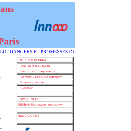
sans
9
Paris
ANGERS ET PROMESSES DE L'IA COMMENT S'EN SORTIR ?" est
ENTREPRENEURIAT
Mise en réseau rapide
Forum des Entrepreneurs
Mentorat / Executive Summary
e,
Bonnes pratiques
Glossaire
ESPACE MEMBRES
RESEAU Partenaires Innovativity
RESTAURANTS
e,