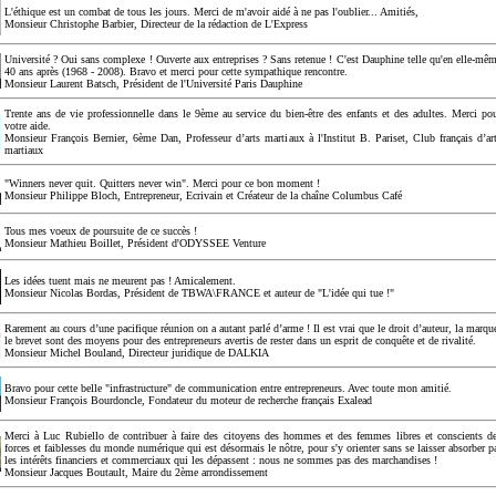
L'éthique est un combat de tous les jours. Merci de m'avoir aidé à ne pas l'oublier... Amitiés,
Monsieur Christophe Barbier, Directeur de la rédaction de L'Express
Université ? Oui sans complexe ! Ouverte aux entreprises ? Sans retenue ! C'est Dauphine telle qu'en elle-mê
40 ans après (1968 - 2008). Bravo et merci pour cette sympathique rencontre.
Monsieur Laurent Batsch, Président de l'Université Paris Dauphine
Trente ans de vie professionnelle dans le 9ème au service du bien-être des enfants et des adultes. Merci po
votre aide.
Monsieur François Bernier, 6ème Dan, Professeur d’arts martiaux à l'Institut B. Pariset, Club français d’ar
martiaux
"Winners never quit. Quitters never win". Merci pour ce bon moment !
Monsieur Philippe Bloch, Entrepreneur, Ecrivain et Créateur de la chaîne Columbus Café
Tous mes voeux de poursuite de ce succès !
Monsieur Mathieu Boillet, Président d'ODYSSEE Venture
Les idées tuent mais ne meurent pas ! Amicalement.
Monsieur Nicolas Bordas, Président de TBWA\FRANCE et auteur de "L'idée qui tue !"
Rarement au cours d’une pacifique réunion on a autant parlé d’arme ! Il est vrai que le droit d’auteur, la marqu
le brevet sont des moyens pour des entrepreneurs avertis de rester dans un esprit de conquête et de rivalité.
Monsieur Michel Bouland, Directeur juridique de DALKIA
Bravo pour cette belle "infrastructure" de communication entre entrepreneurs. Avec toute mon amitié.
Monsieur François Bourdoncle, Fondateur du moteur de recherche français Exalead
Merci à Luc Rubiello de contribuer à faire des citoyens des hommes et des femmes libres et conscients d
forces et faiblesses du monde numérique qui est désormais le nôtre, pour s'y orienter sans se laisser absorber p
les intérêts financiers et commerciaux qui les dépassent : nous ne sommes pas des marchandises !
Monsieur Jacques Boutault, Maire du 2ème arrondissement