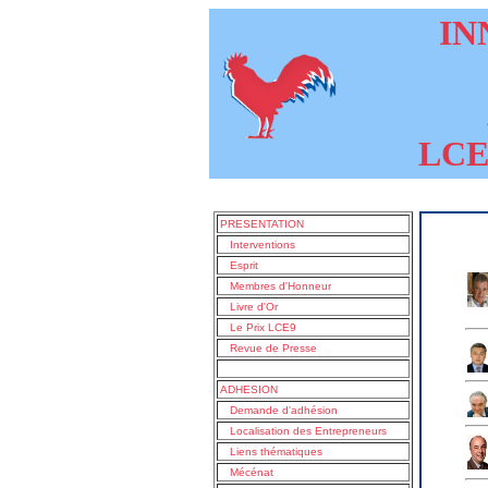
INN
LCE9
PRESENTATION
Interventions
Esprit
Membres d'Honneur
Livre d'Or
Le Prix LCE9
Revue de Presse
ADHESION
Demande d'adhésion
Localisation des Entrepreneurs
Liens thématiques
Mécénat