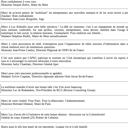
Bien cordialement à vous tous.
Monsieur Jacques Bravo, Maire du 9ème
Merci de m'avoir permis de "mobiliser" les entrepreneurs aux nouvelles menaces et de les avoir inciter à pl
d'audace. Bien cordialement.
Monsieur Jean-Louis Bruguière, Juge
Merci à Luc Rubiello pour cette belle initiative ! Le défi est immense, c'est à un changement de monde q
nous sommes confrontés. En tant qu'élus, citoyens, entrepreneurs, nous devons chercher dans l'usage 
numérique le lien social, la relation humaine, l'exemplarité. Pour renforcer nos libertés...
Madame Delphine Bürkli, Maire du 9ème arrondissement
Merci à votre association de chefs d’entreprises pour l’organisation de telles sessions d’information dans 
climat intéressé suivi de nombreuses questions.
Monsieur Jean-Pierre Cardon, Directeur Régional de l'INPI Ile de France
C’est avec plaisir que l’APEC participe et soutient un Club dynamique qui contribue à ouvrir les esprits 
tous et à encourager la curiosité nécessaire à toute innovation.
Monsieur Jacky Chatelain, Directeur Général Apec
Merci pour cette rencontre professionnelle et agréable.
Madame Sylvie Cogneau, Directrice régionale adjointe Oséo Anvar Ile-de-France
La meilleure manière d’avoir une bonne idée c’est d’en avoir beaucoup.
Monsieur Luc de Brabandere, Vice-Président du BCG (Boston Consulting Group)
Merci de votre vitalité. Pour Paris. Pour la démocratie. Chaleureusement.
Monsieur Bertrand Delanoë, Maire de Paris
Merci Luc d'avoir été à l'initiative de cette bonne réunion - discussion sur la Cybersécurité.
Général de corps d'armée (2S) Robert de Crémiers
Bravo pour le très bon esprit de ces rencontres. Longue vie et à très bientôt.