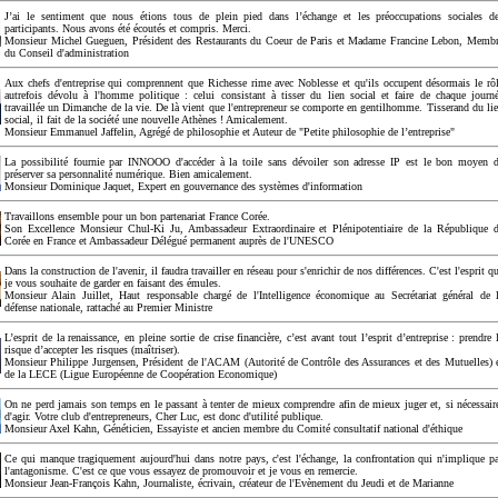
J’ai le sentiment que nous étions tous de plein pied dans l’échange et les préoccupations sociales d
participants. Nous avons été écoutés et compris. Merci.
Monsieur Michel Gueguen, Président des Restaurants du Coeur de Paris et Madame Francine Lebon, Memb
du Conseil d'administration
Aux chefs d'entreprise qui comprennent que Richesse rime avec Noblesse et qu'ils occupent désormais le rô
autrefois dévolu à l'homme politique : celui consistant à tisser du lien social et faire de chaque journ
travaillée un Dimanche de la vie. De là vient que l'entrepreneur se comporte en gentilhomme. Tisserand du li
social, il fait de la société une nouvelle Athènes ! Amicalement.
Monsieur Emmanuel Jaffelin, Agrégé de philosophie et Auteur de "Petite philosophie de l’entreprise"
La possibilité fournie par INNOOO d'accéder à la toile sans dévoiler son adresse IP est le bon moyen 
préserver sa personnalité numérique. Bien amicalement.
Monsieur Dominique Jaquet, Expert en gouvernance des systèmes d'information
Travaillons ensemble pour un bon partenariat France Corée.
Son Excellence Monsieur Chul-Ki Ju, Ambassadeur Extraordinaire et Plénipotentiaire de la République 
Corée en France et Ambassadeur Délégué permanent auprès de l'UNESCO
Dans la construction de l'avenir, il faudra travailler en réseau pour s'enrichir de nos différences. C'est l'esprit q
je vous souhaite de garder en faisant des émules.
Monsieur Alain Juillet, Haut responsable chargé de l'Intelligence économique au Secrétariat général de 
défense nationale, rattaché au Premier Ministre
L’esprit de la renaissance, en pleine sortie de crise financière, c’est avant tout l’esprit d’entreprise : prendre 
risque d’accepter les risques (maîtriser).
Monsieur Philippe Jurgensen, Président de l'ACAM (Autorité de Contrôle des Assurances et des Mutuelles) 
de la LECE (Ligue Européenne de Coopération Economique)
On ne perd jamais son temps en le passant à tenter de mieux comprendre afin de mieux juger et, si nécessair
d'agir. Votre club d'entrepreneurs, Cher Luc, est donc d'utilité publique.
Monsieur Axel Kahn, Généticien, Essayiste et ancien membre du Comité consultatif national d'éthique
Ce qui manque tragiquement aujourd'hui dans notre pays, c'est l'échange, la confrontation qui n'implique p
l'antagonisme. C'est ce que vous essayez de promouvoir et je vous en remercie.
Monsieur Jean-François Kahn, Journaliste, écrivain, créateur de l'Evènement du Jeudi et de Marianne