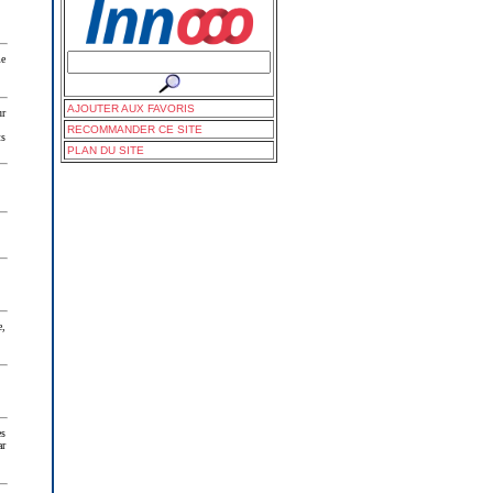
me
AJOUTER AUX FAVORIS
ur
RECOMMANDER CE SITE
ts
PLAN DU SITE
e,
es
ar