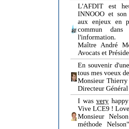
L'AFDIT est heu
INNOOO et son E
aux enjeux en pr
commun dans l
l'information.
Maître André Me
Avocats et Présid
En souvenir d'une
tous mes voeux de 
Monsieur Thierry 
Directeur Général 
I was
very
happy 
Vive LCE9 ! Love
Monsieur Nelson
méthode Nelson"