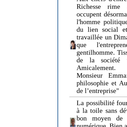
Richesse rime 
occupent désormai
l'homme politique
du lien social e
travaillée un Dim
que l'entrepr
gentilhomme. Tisse
de la société 
Amicalement.
Monsieur Emman
philosophie et Au
de l’entreprise"
La possibilité fo
à la toile sans dé
bon moyen de pr
numérique. Bien 