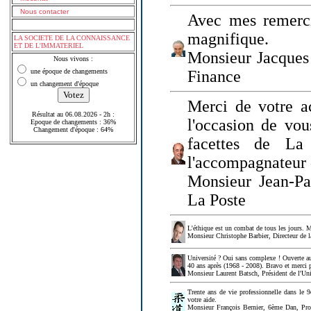
Nous contacter
Avec mes remerci
magnifique.
LA SOCIETE DE LA CONNAISSANCE
ET DE L'IMMATERIEL
Monsieur Jacques 
Nous vivons :
une époque de changements
Finance
un changement d'époque
Merci de votre a
Résultat au 06.08.2026 - 2h :
l'occasion de vou
Epoque de changements : 36%
Changement d'époque : 64%
facettes de La
l'accompagnateur 
Monsieur Jean-P
La Poste
L'éthique est un combat de tous les jours. Me
Monsieur Christophe Barbier, Directeur de l
Université ? Oui sans complexe ! Ouverte au
40 ans après (1968 - 2008). Bravo et merci 
Monsieur Laurent Batsch, Président de l'Uni
Trente ans de vie professionnelle dans le 9
votre aide.
Monsieur François Bernier, 6ème Dan, Profes