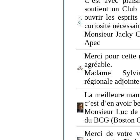
C’est avec plais
soutient un Club
ouvrir les esprit
curiosité nécessai
Monsieur Jacky Ch
Apec
Merci pour cette 
agréable.
Madame Sylvie
régionale adjoint
La meilleure mani
c’est d’en avoir b
Monsieur Luc de 
du BCG (Boston C
Merci de votre vi