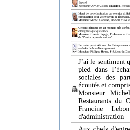
dépend.
Monsieur Olivier Giscard d'Estaing, Fonda
Merci de votre invitation sur ce sujet diffi
continuation pour votre travail de résistanc
Monsieur Michel Gondran, Docteur d'Etat e
Ce petit déjeuner est un moment très agréable
enseignées quelques-unes.
Monsieur Claude Hagège, Professeur au Col
de "Contre la pensée unique"
En toute proximité avec les Entrepreneurs 
souhaits de bon développement.
Monsieur Philippe Houze, Président du Dire
J’ai le sentiment 
pied dans l’écha
sociales des par
écoutés et compris
Monsieur Michel
Restaurants du 
Francine Lebo
d'administration
Aux chefs d'entr