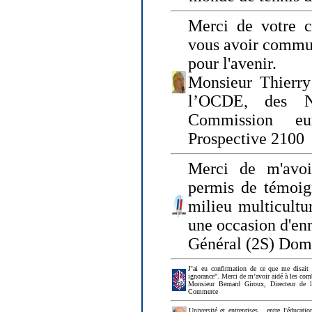
Merci de votre ch
vous avoir commu
pour l'avenir.
Monsieur Thierry
l’OCDE, des N
Commission eu
Prospective 2100
Merci de m'avoi
permis de témoig
milieu multicultur
une occasion d'en
Général (2S) Dom
J’ai eu confirmation de ce que me disait
ignorance". Merci de m’avoir aidé à les co
Monsieur Bernard Giroux, Directeur de 
Commerce
Université et entreprises... entre l'éducat