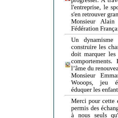
progresser. A trav
l'entreprise, le s
s'en retrouver gran
Monsieur Alain 
Fédération França
Un dynamisme 
construire les ch
doit marquer les 
comportements. 
l’âme du renouvea
Monsieur Emman
Wooops, jeu éd
éduquer les enfan
Merci pour cette 
permis des échange
à nous seuls qu'