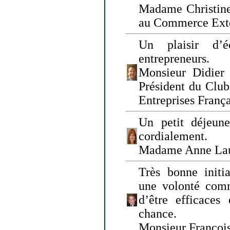
Madame Christine
au Commerce Exté
Un plaisir d’
entrepreneurs.
Monsieur Didier 
Président du Clu
Entreprises Franç
Un petit déjeune
cordialement.
Madame Anne La
Très bonne initia
une volonté com
d’être efficaces
chance.
Monsieur Françoi