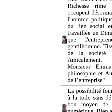
Richesse rime 
occupent désormai
l'homme politique
du lien social e
travaillée un Dim
que l'entrepr
gentilhomme. Tisse
de la société 
Amicalement.
Monsieur Emman
philosophie et Au
de l’entreprise"
La possibilité fo
à la toile sans dé
bon moyen de pr
numérique. Bien 