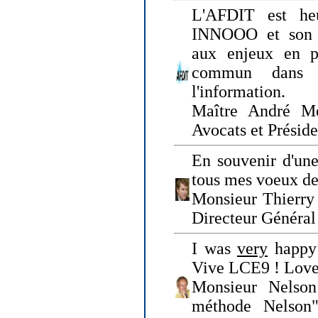
L'AFDIT est heu
INNOOO et son E
aux enjeux en pr
commun dans l
l'information.
Maître André Me
Avocats et Présid
En souvenir d'une
tous mes voeux de 
Monsieur Thierry 
Directeur Général 
I was
very
happy 
Vive LCE9 ! Love
Monsieur Nelson
méthode Nelson"