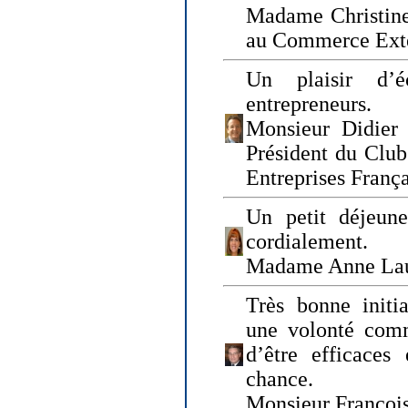
Madame Christine
au Commerce Exté
Un plaisir d’
entrepreneurs.
Monsieur Didier 
Président du Clu
Entreprises Franç
Un petit déjeune
cordialement.
Madame Anne La
Très bonne initia
une volonté com
d’être efficaces
chance.
Monsieur Françoi