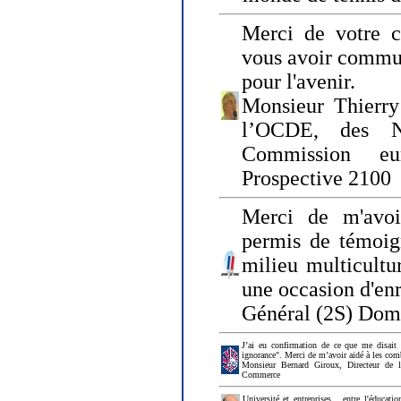
Merci de votre ch
vous avoir commu
pour l'avenir.
Monsieur Thierry
l’OCDE, des N
Commission eu
Prospective 2100
Merci de m'avoi
permis de témoig
milieu multicultur
une occasion d'en
Général (2S) Dom
J’ai eu confirmation de ce que me disait
ignorance". Merci de m’avoir aidé à les co
Monsieur Bernard Giroux, Directeur de 
Commerce
Université et entreprises... entre l'éducat