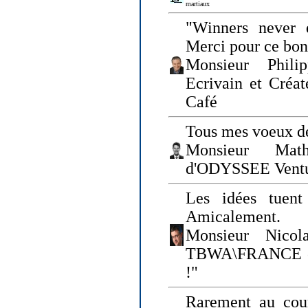
martiaux
"Winners never q
Merci pour ce bo
Monsieur Philip
Ecrivain et Créa
Café
Tous mes voeux de
Monsieur Math
d'ODYSSEE Vent
Les idées tuen
Amicalement.
Monsieur Nicol
TBWA\FRANCE et 
!"
Rarement au cour