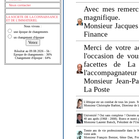
Nous contacter
Avec mes remerci
magnifique.
LA SOCIETE DE LA CONNAISSANCE
ET DE L'IMMATERIEL
Monsieur Jacques 
Nous vivons :
une époque de changements
Finance
un changement d'époque
Merci de votre a
Résultat au 09.08.2026 - 5h :
l'occasion de vou
Epoque de changements : 36%
Changement d'époque : 64%
facettes de La
l'accompagnateur 
Monsieur Jean-P
La Poste
L'éthique est un combat de tous les jours. Me
Monsieur Christophe Barbier, Directeur de l
Université ? Oui sans complexe ! Ouverte au
40 ans après (1968 - 2008). Bravo et merci 
Monsieur Laurent Batsch, Président de l'Uni
Trente ans de vie professionnelle dans le 9
votre aide.
Monsieur François Bernier, 6ème Dan, Profes