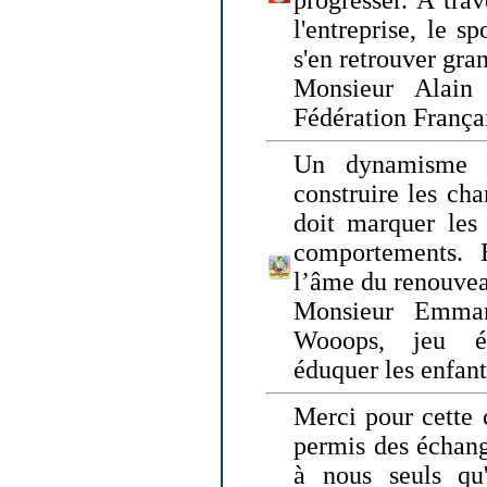
progresser. A trav
l'entreprise, le s
s'en retrouver gran
Monsieur Alain 
Fédération França
Un dynamisme 
construire les ch
doit marquer les 
comportements. 
l’âme du renouvea
Monsieur Emman
Wooops, jeu éd
éduquer les enfan
Merci pour cette 
permis des échange
à nous seuls qu'