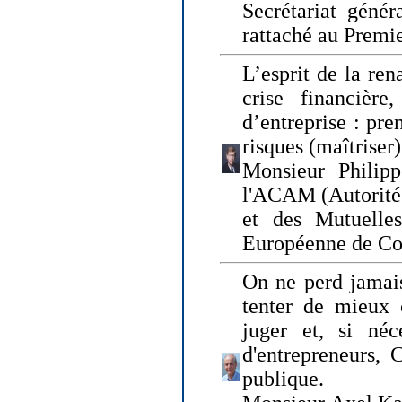
Secrétariat génér
rattaché au Premi
L’esprit de la ren
crise financière,
d’entreprise : pre
risques (maîtriser)
Monsieur Philipp
l'ACAM (Autorité 
et des Mutuelle
Européenne de Co
On ne perd jamais
tenter de mieux
juger et, si néce
d'entrepreneurs, 
publique.