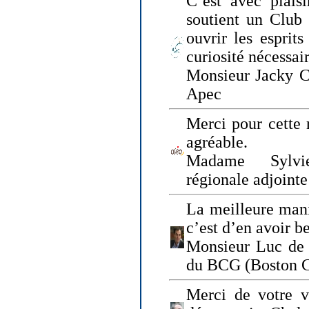
C’est avec plais
soutient un Club
ouvrir les esprit
curiosité nécessai
Monsieur Jacky Ch
Apec
Merci pour cette 
agréable.
Madame Sylvie
régionale adjoint
La meilleure mani
c’est d’en avoir b
Monsieur Luc de 
du BCG (Boston C
Merci de votre vi