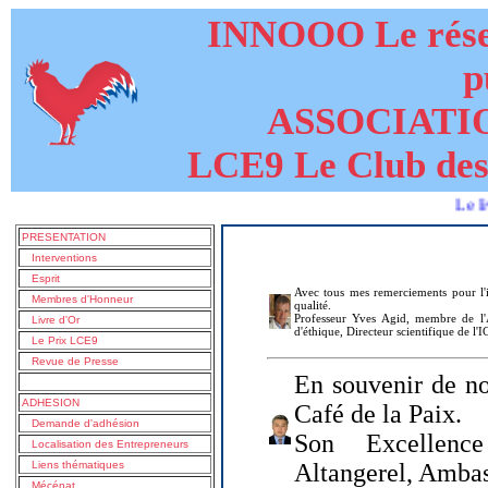
INNOOO Le résea
p
ASSOCIATI
LCE9 Le Club des
Le livre de 
PRESENTATION
Interventions
Esprit
Avec tous mes remerciements pour l'i
Membres d'Honneur
qualité.
Professeur Yves Agid, membre de l'A
Livre d'Or
d'éthique, Directeur scientifique de l'
Le Prix LCE9
Revue de Presse
En souvenir de no
ADHESION
Café de la Paix.
Demande d'adhésion
Son Excellenc
Localisation des Entrepreneurs
Liens thématiques
Altangerel, Amba
Mécénat