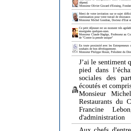
dépend.
Monsieur Olivier Giscard d'Estaing, Fonda
Merci de votre invitation sur ce sujet diffi
continuation pour votre travail de résistanc
Monsieur Michel Gondran, Docteur d'Etat e
Ce petit déjeuner est un moment très agréable
enseignées quelques-unes.
Monsieur Claude Hagège, Professeur au Col
de "Contre la pensée unique"
En toute proximité avec les Entrepreneurs 
souhaits de bon développement.
Monsieur Philippe Houze, Président du Dire
J’ai le sentiment 
pied dans l’écha
sociales des par
écoutés et compris
Monsieur Michel
Restaurants du 
Francine Lebo
d'administration
Aux chefs d'entr