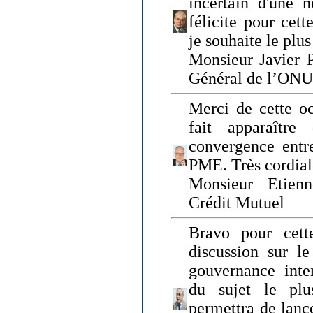
incertain d'une 
félicite pour cett
je souhaite le plu
Monsieur Javier P
Général de l’ONU
Merci de cette o
fait apparaîtr
convergence entre
PME. Très cordia
Monsieur Etienn
Crédit Mutuel
Bravo pour cett
discussion sur le
gouvernance inter
du sujet le plu
permettra de lanc