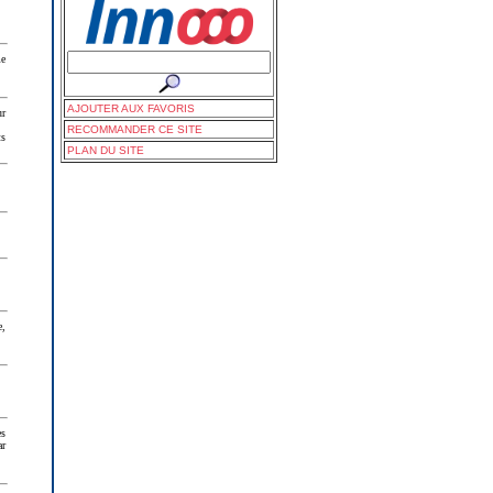
me
AJOUTER AUX FAVORIS
ur
RECOMMANDER CE SITE
ts
PLAN DU SITE
e,
es
ar