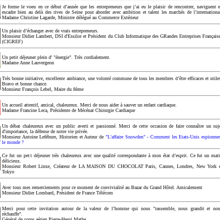
Je forme le voeu en ce début d’année que les entrepreneurs que j’ai eu le plaisir de rencontrer, naviguent 
escadre bien au delà des rives de Seine pour aborder avec ambition et talent les marchés de l’internationa
Madame Christine Lagarde, Ministre délégué au Commerce Extérieur
Un plaisir d’échanger avec de vrais entrepreneurs.
Monsieur Didier Lambert, DSI d'Essilor et Président du Club Informatique des GRandes Entreprises Français
(CIGREF)
Un petit déjeuner plein d' "énergie". Très cordialement.
Madame Anne Lauvergeon
Très bonne initiative, excellente ambiance, une volonté commune de tous les membres d’être efficaces et utile
Bravo et bonne chance.
Monsieur François Lebel, Maire du 8ème
Un accueil attentif, amical, chaleureux. Merci de nous aider à sauver un enfant cardiaque.
Madame Francine Leca, Présidente de Mécénat Chirurgie Cardiaque
Un débat chaleureux avec un public averti et passionné. Merci de cette occasion de faire connaître un suj
d'importance, la défense de notre vie privée.
Monsieur Antoine Lefébure, Historien et Auteur de
"L'affaire Snowden" - Comment les Etats-Unis espionne
le monde ?
Ce fut un petit déjeuner très chaleureux avec une qualité correspondante à mon état d’esprit. Ce fut un mat
délicieux.
Monsieur Robert Linxe, Créateur de LA MAISON DU CHOCOLAT Paris, Cannes, Londres, New York 
Tokyo
Avec tous mes remerciements pour ce moment de convivialité au Bazar du Grand Hôtel. Amicalement
Monsieur Didier Lombard, Président de France Télécom
Merci pour cette invitation autour de la valeur de l’homme qui nous "rassemble, nous grandit et no
réchauffe".
Général de corps aérien Pierre-Henri Mathe