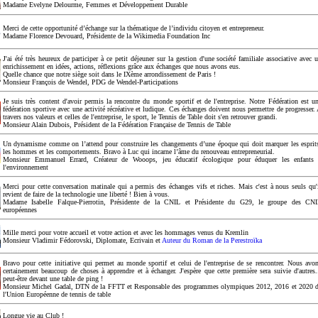
Madame Evelyne Delourme, Femmes et Développement Durable
Merci de cette opportunité d’échange sur la thématique de l’individu citoyen et entrepreneur.
Madame Florence Devouard, Présidente de la Wikimedia Foundation Inc
J'ai été très heureux de participer à ce petit déjeuner sur la gestion d'une société familiale associative avec 
enrichissement en idées, actions, réflexions grâce aux échanges que nous avons eus.
Quelle chance que notre siège soit dans le IXème arrondissement de Paris !
Monsieur François de Wendel, PDG de Wendel-Participations
Je suis très content d'avoir permis la rencontre du monde sportif et de l'entreprise. Notre Fédération est u
fédération sportive avec une activité récréative et ludique. Ces échanges doivent nous permettre de progresser.
travers nos valeurs et celles de l'entreprise, le sport, le Tennis de Table doit s'en retrouver grandi.
Monsieur Alain Dubois, Président de la Fédération Française de Tennis de Table
Un dynamisme comme on l’attend pour construire les changements d’une époque qui doit marquer les esprit
les hommes et les comportements. Bravo à Luc qui incarne l’âme du renouveau entrepreneurial.
Monsieur Emmanuel Errard, Créateur de Wooops, jeu éducatif écologique pour éduquer les enfants
l'environnement
Merci pour cette conversation matinale qui a permis des échanges vifs et riches. Mais c'est à nous seuls qu'
revient de faire de la technologie une liberté ! Bien à vous.
Madame Isabelle Falque-Pierrotin, Présidente de la CNIL et Présidente du G29, le groupe des CN
européennes
Mille merci pour votre accueil et votre action et avec les hommages venus du Kremlin
Monsieur Vladimir Fédorovski, Diplomate, Ecrivain et
Auteur du Roman de la Perestroïka
Bravo pour cette initiative qui permet au monde sportif et celui de l'entreprise de se rencontrer. Nous avo
certainement beaucoup de choses à apprendre et à échanger. J'espère que cette première sera suivie d'autres.
peut-être devant une table de ping !
Monsieur Michel Gadal, DTN de la FFTT et Responsable des programmes olympiques 2012, 2016 et 2020 
l'Union Européenne de tennis de table
Longue vie au Club !