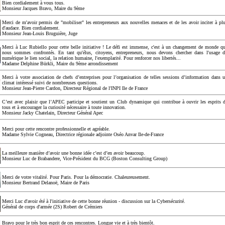
Bien cordialement à vous tous.
Monsieur Jacques Bravo, Maire du 9ème
Merci de m'avoir permis de "mobiliser" les entrepreneurs aux nouvelles menaces et de les avoir inciter à pl
d'audace. Bien cordialement.
Monsieur Jean-Louis Bruguière, Juge
Merci à Luc Rubiello pour cette belle initiative ! Le défi est immense, c'est à un changement de monde q
nous sommes confrontés. En tant qu'élus, citoyens, entrepreneurs, nous devons chercher dans l'usage 
numérique le lien social, la relation humaine, l'exemplarité. Pour renforcer nos libertés...
Madame Delphine Bürkli, Maire du 9ème arrondissement
Merci à votre association de chefs d’entreprises pour l’organisation de telles sessions d’information dans 
climat intéressé suivi de nombreuses questions.
Monsieur Jean-Pierre Cardon, Directeur Régional de l'INPI Ile de France
C’est avec plaisir que l’APEC participe et soutient un Club dynamique qui contribue à ouvrir les esprits 
tous et à encourager la curiosité nécessaire à toute innovation.
Monsieur Jacky Chatelain, Directeur Général Apec
Merci pour cette rencontre professionnelle et agréable.
Madame Sylvie Cogneau, Directrice régionale adjointe Oséo Anvar Ile-de-France
La meilleure manière d’avoir une bonne idée c’est d’en avoir beaucoup.
Monsieur Luc de Brabandere, Vice-Président du BCG (Boston Consulting Group)
Merci de votre vitalité. Pour Paris. Pour la démocratie. Chaleureusement.
Monsieur Bertrand Delanoë, Maire de Paris
Merci Luc d'avoir été à l'initiative de cette bonne réunion - discussion sur la Cybersécurité.
Général de corps d'armée (2S) Robert de Crémiers
Bravo pour le très bon esprit de ces rencontres. Longue vie et à très bientôt.