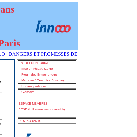
sans
9
Paris
NGERS ET PROMESSES DE L'IA COMMENT S'EN SORTIR ?" est 
ENTREPRENEURIAT
Mise en réseau rapide
Forum des Entrepreneurs
Mentorat / Executive Summary
e,
Bonnes pratiques
Glossaire
ESPACE MEMBRES
RESEAU Partenaires Innovativity
RESTAURANTS
e,