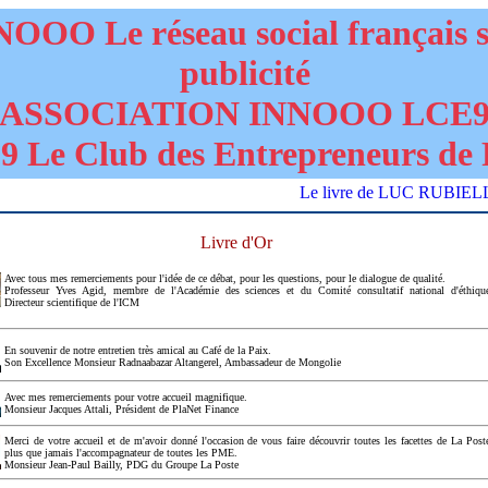
OOO Le réseau social français 
publicité
ASSOCIATION INNOOO LCE
 Le Club des Entrepreneurs de 
Le livre de LUC RUBIELLO "DA
Livre d'Or
Avec tous mes remerciements pour l'idée de ce débat, pour les questions, pour le dialogue de qualité.
Professeur Yves Agid, membre de l'Académie des sciences et du Comité consultatif national d'éthiqu
Directeur scientifique de l'ICM
En souvenir de notre entretien très amical au Café de la Paix.
Son Excellence Monsieur Radnaabazar Altangerel, Ambassadeur de Mongolie
Avec mes remerciements pour votre accueil magnifique.
Monsieur Jacques Attali, Président de PlaNet Finance
Merci de votre accueil et de m'avoir donné l'occasion de vous faire découvrir toutes les facettes de La Post
plus que jamais l'accompagnateur de toutes les PME.
Monsieur Jean-Paul Bailly, PDG du Groupe La Poste