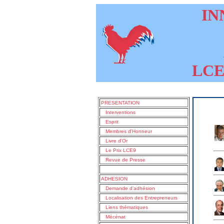
INN
LCE9
PRESENTATION
Interventions
Esprit
Membres d'Honneur
Livre d'Or
Le Prix LCE9
Revue de Presse
ADHESION
Demande d'adhésion
Localisation des Entrepreneurs
Liens thématiques
Mécénat