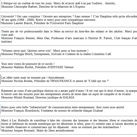
L'éthique est un combat de tous les jours. Merci de m'avoir aidé à ne pas l'oublier... Amitiés,
Monsieur Christophe Barbier, Directeur de la rédaction de L'Express
Université ? Oui sans complexe ! Ouverte aux entreprises ? Sans retenue ! C'est Dauphine telle qu'en elle-mê
40 ans après (1968 - 2008). Bravo et merci pour cette sympathique rencontre.
Monsieur Laurent Batsch, Président de l'Université Paris Dauphine
Trente ans de vie professionnelle dans le 9ème au service du bien-être des enfants et des adultes. Merci po
votre aide.
Monsieur François Bernier, 6ème Dan, Professeur d’arts martiaux à l'Institut B. Pariset, Club français d’ar
martiaux
"Winners never quit. Quitters never win". Merci pour ce bon moment !
Monsieur Philippe Bloch, Entrepreneur, Ecrivain et Créateur de la chaîne Columbus Café
Tous mes voeux de poursuite de ce succès !
Monsieur Mathieu Boillet, Président d'ODYSSEE Venture
Les idées tuent mais ne meurent pas ! Amicalement.
Monsieur Nicolas Bordas, Président de TBWA\FRANCE et auteur de "L'idée qui tue !"
Rarement au cours d’une pacifique réunion on a autant parlé d’arme ! Il est vrai que le droit d’auteur, la marqu
le brevet sont des moyens pour des entrepreneurs avertis de rester dans un esprit de conquête et de rivalité.
Monsieur Michel Bouland, Directeur juridique de DALKIA
Bravo pour cette belle "infrastructure" de communication entre entrepreneurs. Avec toute mon amitié.
Monsieur François Bourdoncle, Fondateur du moteur de recherche français Exalead
Merci à Luc Rubiello de contribuer à faire des citoyens des hommes et des femmes libres et conscients d
forces et faiblesses du monde numérique qui est désormais le nôtre, pour s'y orienter sans se laisser absorber p
les intérêts financiers et commerciaux qui les dépassent : nous ne sommes pas des marchandises !
Monsieur Jacques Boutault, Maire du 2ème arrondissement