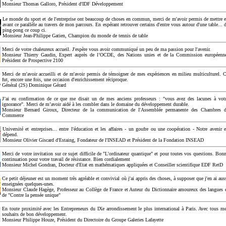
Monsieur Thomas Galloro, Président d'IDF Développement
Le monde du sport et de l'entreprise ont beaucoup de choses en commun, merci de m'avoir permis de mettre 
avant ce parallèle au travers de mon parcours. En espérant retrouver certains d'entre vous autour d'une table... 
ping-pong ce coup ci.
Monsieur Jean-Philippe Gatien, Champion du monde de tennis de table
Merci de votre chaleureux accueil. J'espère vous avoir communiqué un peu de ma passion pour l'avenir.
Monsieur Thierry Gaudin, Expert auprès de l’OCDE, des Nations unies et de la Commission européenn
Président de Prospective 2100
Merci de m'avoir accueilli et de m'avoir permis de témoigner de mes expériences en milieu multiculturel. 
fut, encore une fois, une occasion d'enrichissement réciproque.
Général (2S) Dominique Gérard
J’ai eu confirmation de ce que me disait un de mes anciens professeurs : "vous avez des lacunes à vot
ignorance". Merci de m’avoir aidé à les combler dans le domaine du développement durable.
Monsieur Bernard Giroux, Directeur de la communication de l'Assemblée permanente des Chambres 
Commerce
Université et entreprises... entre l'éducation et les affaires - un goufre ou une coopération - Notre avenir 
dépend.
Monsieur Olivier Giscard d'Estaing, Fondateur de l'INSEAD et Président de la Fondation INSEAD
Merci de votre invitation sur ce sujet difficile de "L'ordinateur quantique" et pour toutes vos questions. Bon
continuation pour votre travail de résistance. Bien cordialement
Monsieur Michel Gondran, Docteur d'Etat en mathématiques appliquées et Conseiller scientifique EDF RetD
Ce petit déjeuner est un moment très agréable et convivial où j'ai appris des choses, à supposer que j'en ai aus
enseignées quelques-unes.
Monsieur Claude Hagège, Professeur au Collège de France et Auteur du Dictionnaire amoureux des langues 
de "Contre la pensée unique"
En toute proximité avec les Entrepreneurs du IXe arrondissement le plus international à Paris. Avec tous m
souhaits de bon développement.
Monsieur Philippe Houze, Président du Directoire du Groupe Galeries Lafayette