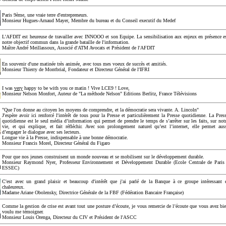
Paris 9ème, une vraie terre d'entrepreneurs.
Monsieur Hugues-Arnaud Mayer, Membre du bureau et du Conseil executif du Medef
L'AFDIT est heureuse de travailler avec INNOOO et son Equipe. La sensibilisation aux enjeux en présence e
notre objectif commun dans la grande bataille de l'information.
Maître André Meillassoux, Associé d'ATM Avocats et Président de l'AFDIT
En souvenir d'une matinée très animée, avec tous mes voeux de succès et amitiés.
Monsieur Thierry de Montbrial, Fondateur et Directeur Général de l'IFRI
I was
very
happy to be with you ce matin ! Vive LCE9 ! Love,
Monsieur Nelson Monfort, Auteur de "La méthode Nelson" Editions Berlitz, France Télévisions
"Que l'on donne au citoyen les moyens de comprendre, et la démocratie sera vivante. A. Lincoln"
J'espère avoir ici renforcé l'intérêt de tous pour la Presse et particulièrement la Presse quotidienne. La Pres
quotidienne est le seul média d’information qui permet de prendre le temps de s’arrêter sur les faits, sur not
vie, et qui explique, et fait réfléchir. Avec son prolongement naturel qu’est l’internet, elle permet aus
d’engager le dialogue avec ses lecteurs.
Longue vie à la Presse, indispensable à une bonne démocratie.
Monsieur Francis Morel, Directeur Général du Figaro
Pour que nos jeunes construisent un monde nouveau et se mobilisent sur le développement durable.
Monsieur Raymond Nyer, Professeur Environnement et Développement Durable (Ecole Centrale de Paris
ESSEC)
C'est avec un grand plaisir et beaucoup d'intérêt que j'ai parlé de la Banque à ce groupe intéressant 
chaleureux.
Madame Ariane Obolensky, Directrice Générale de la FBF (Fédération Bancaire Française)
Comme la gestion de crise est avant tout une posture d’écoute, je vous remercie de l’écoute que vous avez bi
voulu me témoigner.
Monsieur Louis Orenga, Directeur du CIV et Président de l'ASCC