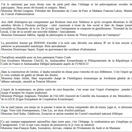
J’ai le sentiment que nous étions tous de plein pied dans l’échange et les préoccupations sociales d
participants. Nous avons été écoutés et compris. Merci.
Monsieur Michel Gueguen, Président des Restaurants du Coeur de Paris et Madame Francine Lebon, Memb
du Conseil d'administration
Aux chefs d'entreprise qui comprennent que Richesse rime avec Noblesse et qu'ils occupent désormais le rô
autrefois dévolu à l'homme politique : celui consistant à tisser du lien social et faire de chaque journ
travaillée un Dimanche de la vie. De là vient que l'entrepreneur se comporte en gentilhomme. Tisserand du li
social, il fait de la société une nouvelle Athènes ! Amicalement.
Monsieur Emmanuel Jaffelin, Agrégé de philosophie et Auteur de "Petite philosophie de l’entreprise"
La possibilité fournie par INNOOO d'accéder à la toile sans dévoiler son adresse IP est le bon moyen 
préserver sa personnalité numérique. Bien amicalement.
Monsieur Dominique Jaquet, Expert en gouvernance des systèmes d'information
Travaillons ensemble pour un bon partenariat France Corée.
Son Excellence Monsieur Chul-Ki Ju, Ambassadeur Extraordinaire et Plénipotentiaire de la République 
Corée en France et Ambassadeur Délégué permanent auprès de l'UNESCO
Dans la construction de l'avenir, il faudra travailler en réseau pour s'enrichir de nos différences. C'est l'esprit q
je vous souhaite de garder en faisant des émules.
Monsieur Alain Juillet, Haut responsable chargé de l'Intelligence économique au Secrétariat général de 
défense nationale, rattaché au Premier Ministre
L’esprit de la renaissance, en pleine sortie de crise financière, c’est avant tout l’esprit d’entreprise : prendre 
risque d’accepter les risques (maîtriser).
Monsieur Philippe Jurgensen, Président de l'ACAM (Autorité de Contrôle des Assurances et des Mutuelles) 
de la LECE (Ligue Européenne de Coopération Economique)
On ne perd jamais son temps en le passant à tenter de mieux comprendre afin de mieux juger et, si nécessair
d'agir. Votre club d'entrepreneurs, Cher Luc, est donc d'utilité publique.
Monsieur Axel Kahn, Généticien, Essayiste et ancien membre du Comité consultatif national d'éthique
Ce qui manque tragiquement aujourd'hui dans notre pays, c'est l'échange, la confrontation qui n'implique p
l'antagonisme. C'est ce que vous essayez de promouvoir et je vous en remercie.
Monsieur Jean-François Kahn, Journaliste, écrivain, créateur de l'Evènement du Jeudi et de Marianne