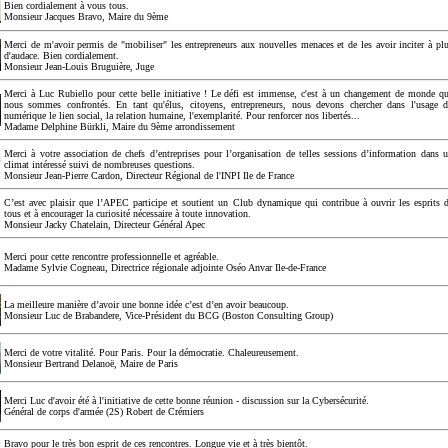
Bien cordialement à vous tous.
Monsieur Jacques Bravo, Maire du 9ème
Merci de m'avoir permis de "mobiliser" les entrepreneurs aux nouvelles menaces et de les avoir inciter à pl
d'audace. Bien cordialement.
Monsieur Jean-Louis Bruguière, Juge
Merci à Luc Rubiello pour cette belle initiative ! Le défi est immense, c'est à un changement de monde q
nous sommes confrontés. En tant qu'élus, citoyens, entrepreneurs, nous devons chercher dans l'usage 
numérique le lien social, la relation humaine, l'exemplarité. Pour renforcer nos libertés...
Madame Delphine Bürkli, Maire du 9ème arrondissement
Merci à votre association de chefs d’entreprises pour l’organisation de telles sessions d’information dans 
climat intéressé suivi de nombreuses questions.
Monsieur Jean-Pierre Cardon, Directeur Régional de l'INPI Ile de France
C’est avec plaisir que l’APEC participe et soutient un Club dynamique qui contribue à ouvrir les esprits 
tous et à encourager la curiosité nécessaire à toute innovation.
Monsieur Jacky Chatelain, Directeur Général Apec
Merci pour cette rencontre professionnelle et agréable.
Madame Sylvie Cogneau, Directrice régionale adjointe Oséo Anvar Ile-de-France
La meilleure manière d’avoir une bonne idée c’est d’en avoir beaucoup.
Monsieur Luc de Brabandere, Vice-Président du BCG (Boston Consulting Group)
Merci de votre vitalité. Pour Paris. Pour la démocratie. Chaleureusement.
Monsieur Bertrand Delanoë, Maire de Paris
Merci Luc d'avoir été à l'initiative de cette bonne réunion - discussion sur la Cybersécurité.
Général de corps d'armée (2S) Robert de Crémiers
Bravo pour le très bon esprit de ces rencontres. Longue vie et à très bientôt.