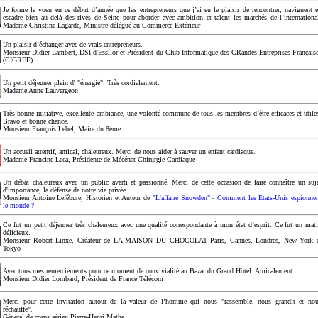
Je forme le voeu en ce début d’année que les entrepreneurs que j’ai eu le plaisir de rencontrer, naviguent 
escadre bien au delà des rives de Seine pour aborder avec ambition et talent les marchés de l’internationa
Madame Christine Lagarde, Ministre délégué au Commerce Extérieur
Un plaisir d’échanger avec de vrais entrepreneurs.
Monsieur Didier Lambert, DSI d'Essilor et Président du Club Informatique des GRandes Entreprises Français
(CIGREF)
Un petit déjeuner plein d' "énergie". Très cordialement.
Madame Anne Lauvergeon
Très bonne initiative, excellente ambiance, une volonté commune de tous les membres d’être efficaces et utile
Bravo et bonne chance.
Monsieur François Lebel, Maire du 8ème
Un accueil attentif, amical, chaleureux. Merci de nous aider à sauver un enfant cardiaque.
Madame Francine Leca, Présidente de Mécénat Chirurgie Cardiaque
Un débat chaleureux avec un public averti et passionné. Merci de cette occasion de faire connaître un suj
d'importance, la défense de notre vie privée.
Monsieur Antoine Lefébure, Historien et Auteur de
"L'affaire Snowden" - Comment les Etats-Unis espionne
le monde ?
Ce fut un petit déjeuner très chaleureux avec une qualité correspondante à mon état d’esprit. Ce fut un mat
délicieux.
Monsieur Robert Linxe, Créateur de LA MAISON DU CHOCOLAT Paris, Cannes, Londres, New York 
Tokyo
Avec tous mes remerciements pour ce moment de convivialité au Bazar du Grand Hôtel. Amicalement
Monsieur Didier Lombard, Président de France Télécom
Merci pour cette invitation autour de la valeur de l’homme qui nous "rassemble, nous grandit et no
réchauffe".
Général de corps aérien Pierre-Henri Mathe