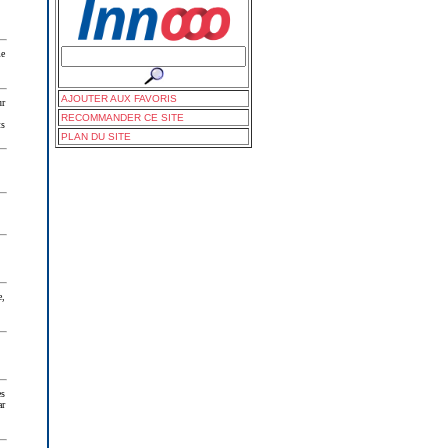
me
AJOUTER AUX FAVORIS
ur
RECOMMANDER CE SITE
ts
PLAN DU SITE
e,
es
ar