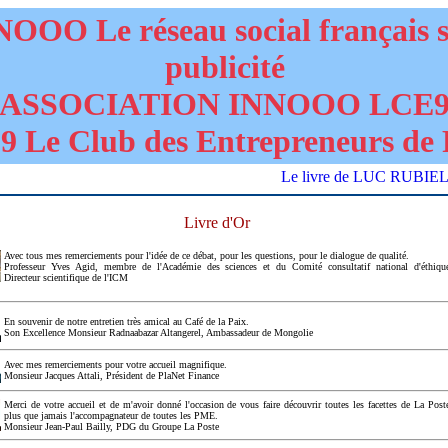
OOO Le réseau social français 
publicité
ASSOCIATION INNOOO LCE
 Le Club des Entrepreneurs de 
Le livre de LUC RUBIELLO "D
Livre d'Or
Avec tous mes remerciements pour l'idée de ce débat, pour les questions, pour le dialogue de qualité.
Professeur Yves Agid, membre de l'Académie des sciences et du Comité consultatif national d'éthiqu
Directeur scientifique de l'ICM
En souvenir de notre entretien très amical au Café de la Paix.
Son Excellence Monsieur Radnaabazar Altangerel, Ambassadeur de Mongolie
Avec mes remerciements pour votre accueil magnifique.
Monsieur Jacques Attali, Président de PlaNet Finance
Merci de votre accueil et de m'avoir donné l'occasion de vous faire découvrir toutes les facettes de La Post
plus que jamais l'accompagnateur de toutes les PME.
Monsieur Jean-Paul Bailly, PDG du Groupe La Poste