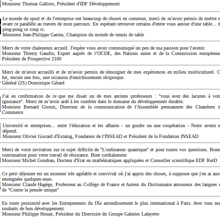
Monsieur Thomas Galloro, Président d'IDF Développement
Le monde du sport et de l'entreprise ont beaucoup de choses en commun, merci de m'avoir permis de mettre 
avant ce parallèle au travers de mon parcours. En espérant retrouver certains d'entre vous autour d'une table... 
ping-pong ce coup ci.
Monsieur Jean-Philippe Gatien, Champion du monde de tennis de table
Merci de votre chaleureux accueil. J'espère vous avoir communiqué un peu de ma passion pour l'avenir.
Monsieur Thierry Gaudin, Expert auprès de l’OCDE, des Nations unies et de la Commission européenn
Président de Prospective 2100
Merci de m'avoir accueilli et de m'avoir permis de témoigner de mes expériences en milieu multiculturel. 
fut, encore une fois, une occasion d'enrichissement réciproque.
Général (2S) Dominique Gérard
J’ai eu confirmation de ce que me disait un de mes anciens professeurs : "vous avez des lacunes à vot
ignorance". Merci de m’avoir aidé à les combler dans le domaine du développement durable.
Monsieur Bernard Giroux, Directeur de la communication de l'Assemblée permanente des Chambres 
Commerce
Université et entreprises... entre l'éducation et les affaires - un goufre ou une coopération - Notre avenir 
dépend.
Monsieur Olivier Giscard d'Estaing, Fondateur de l'INSEAD et Président de la Fondation INSEAD
Merci de votre invitation sur ce sujet difficile de "L'ordinateur quantique" et pour toutes vos questions. Bon
continuation pour votre travail de résistance. Bien cordialement
Monsieur Michel Gondran, Docteur d'Etat en mathématiques appliquées et Conseiller scientifique EDF RetD
Ce petit déjeuner est un moment très agréable et convivial où j'ai appris des choses, à supposer que j'en ai aus
enseignées quelques-unes.
Monsieur Claude Hagège, Professeur au Collège de France et Auteur du Dictionnaire amoureux des langues 
de "Contre la pensée unique"
En toute proximité avec les Entrepreneurs du IXe arrondissement le plus international à Paris. Avec tous m
souhaits de bon développement.
Monsieur Philippe Houze, Président du Directoire du Groupe Galeries Lafayette