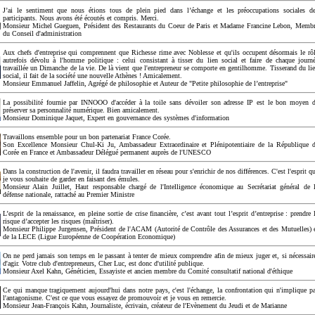
J’ai le sentiment que nous étions tous de plein pied dans l’échange et les préoccupations sociales d
participants. Nous avons été écoutés et compris. Merci.
Monsieur Michel Gueguen, Président des Restaurants du Coeur de Paris et Madame Francine Lebon, Memb
du Conseil d'administration
Aux chefs d'entreprise qui comprennent que Richesse rime avec Noblesse et qu'ils occupent désormais le rô
autrefois dévolu à l'homme politique : celui consistant à tisser du lien social et faire de chaque journ
travaillée un Dimanche de la vie. De là vient que l'entrepreneur se comporte en gentilhomme. Tisserand du li
social, il fait de la société une nouvelle Athènes ! Amicalement.
Monsieur Emmanuel Jaffelin, Agrégé de philosophie et Auteur de "Petite philosophie de l’entreprise"
La possibilité fournie par INNOOO d'accéder à la toile sans dévoiler son adresse IP est le bon moyen 
préserver sa personnalité numérique. Bien amicalement.
Monsieur Dominique Jaquet, Expert en gouvernance des systèmes d'information
Travaillons ensemble pour un bon partenariat France Corée.
Son Excellence Monsieur Chul-Ki Ju, Ambassadeur Extraordinaire et Plénipotentiaire de la République 
Corée en France et Ambassadeur Délégué permanent auprès de l'UNESCO
Dans la construction de l'avenir, il faudra travailler en réseau pour s'enrichir de nos différences. C'est l'esprit q
je vous souhaite de garder en faisant des émules.
Monsieur Alain Juillet, Haut responsable chargé de l'Intelligence économique au Secrétariat général de 
défense nationale, rattaché au Premier Ministre
L’esprit de la renaissance, en pleine sortie de crise financière, c’est avant tout l’esprit d’entreprise : prendre 
risque d’accepter les risques (maîtriser).
Monsieur Philippe Jurgensen, Président de l'ACAM (Autorité de Contrôle des Assurances et des Mutuelles) 
de la LECE (Ligue Européenne de Coopération Economique)
On ne perd jamais son temps en le passant à tenter de mieux comprendre afin de mieux juger et, si nécessair
d'agir. Votre club d'entrepreneurs, Cher Luc, est donc d'utilité publique.
Monsieur Axel Kahn, Généticien, Essayiste et ancien membre du Comité consultatif national d'éthique
Ce qui manque tragiquement aujourd'hui dans notre pays, c'est l'échange, la confrontation qui n'implique p
l'antagonisme. C'est ce que vous essayez de promouvoir et je vous en remercie.
Monsieur Jean-François Kahn, Journaliste, écrivain, créateur de l'Evènement du Jeudi et de Marianne