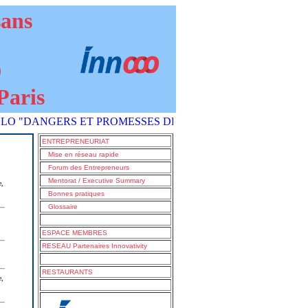
sans
9
Paris
ANGERS ET PROMESSES DE L'IA COMMENT S'EN SORTIR ?" est
ENTREPRENEURIAT
Mise en réseau rapide
Forum des Entrepreneurs
Mentorat / Executive Summary
e,
Bonnes pratiques
Glossaire
ESPACE MEMBRES
RESEAU Partenaires Innovativity
RESTAURANTS
e,