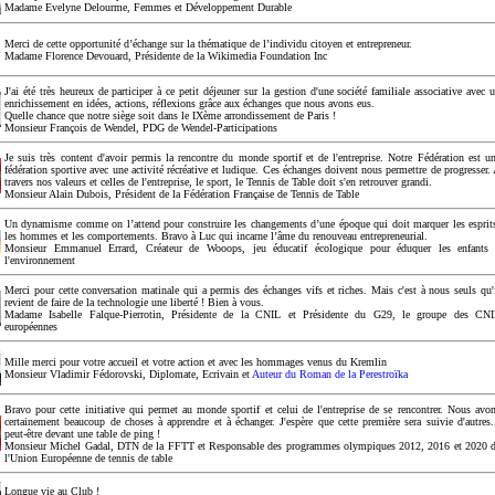
Madame Evelyne Delourme, Femmes et Développement Durable
Merci de cette opportunité d’échange sur la thématique de l’individu citoyen et entrepreneur.
Madame Florence Devouard, Présidente de la Wikimedia Foundation Inc
J'ai été très heureux de participer à ce petit déjeuner sur la gestion d'une société familiale associative avec 
enrichissement en idées, actions, réflexions grâce aux échanges que nous avons eus.
Quelle chance que notre siège soit dans le IXème arrondissement de Paris !
Monsieur François de Wendel, PDG de Wendel-Participations
Je suis très content d'avoir permis la rencontre du monde sportif et de l'entreprise. Notre Fédération est u
fédération sportive avec une activité récréative et ludique. Ces échanges doivent nous permettre de progresser.
travers nos valeurs et celles de l'entreprise, le sport, le Tennis de Table doit s'en retrouver grandi.
Monsieur Alain Dubois, Président de la Fédération Française de Tennis de Table
Un dynamisme comme on l’attend pour construire les changements d’une époque qui doit marquer les esprit
les hommes et les comportements. Bravo à Luc qui incarne l’âme du renouveau entrepreneurial.
Monsieur Emmanuel Errard, Créateur de Wooops, jeu éducatif écologique pour éduquer les enfants
l'environnement
Merci pour cette conversation matinale qui a permis des échanges vifs et riches. Mais c'est à nous seuls qu'
revient de faire de la technologie une liberté ! Bien à vous.
Madame Isabelle Falque-Pierrotin, Présidente de la CNIL et Présidente du G29, le groupe des CN
européennes
Mille merci pour votre accueil et votre action et avec les hommages venus du Kremlin
Monsieur Vladimir Fédorovski, Diplomate, Ecrivain et
Auteur du Roman de la Perestroïka
Bravo pour cette initiative qui permet au monde sportif et celui de l'entreprise de se rencontrer. Nous avo
certainement beaucoup de choses à apprendre et à échanger. J'espère que cette première sera suivie d'autres.
peut-être devant une table de ping !
Monsieur Michel Gadal, DTN de la FFTT et Responsable des programmes olympiques 2012, 2016 et 2020 
l'Union Européenne de tennis de table
Longue vie au Club !