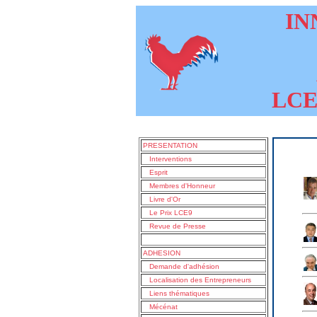
INN
LCE9
PRESENTATION
Interventions
Esprit
Membres d'Honneur
Livre d'Or
Le Prix LCE9
Revue de Presse
ADHESION
Demande d'adhésion
Localisation des Entrepreneurs
Liens thématiques
Mécénat