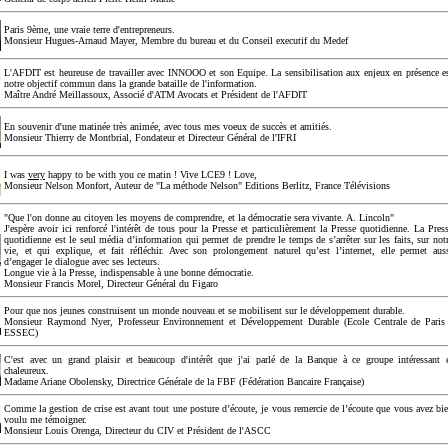
Paris 9ème, une vraie terre d'entrepreneurs.
Monsieur Hugues-Arnaud Mayer, Membre du bureau et du Conseil executif du Medef
L'AFDIT est heureuse de travailler avec INNOOO et son Equipe. La sensibilisation aux enjeux en présence e
notre objectif commun dans la grande bataille de l'information.
Maître André Meillassoux, Associé d'ATM Avocats et Président de l'AFDIT
En souvenir d'une matinée très animée, avec tous mes voeux de succès et amitiés.
Monsieur Thierry de Montbrial, Fondateur et Directeur Général de l'IFRI
I was
very
happy to be with you ce matin ! Vive LCE9 ! Love,
Monsieur Nelson Monfort, Auteur de "La méthode Nelson" Editions Berlitz, France Télévisions
"Que l'on donne au citoyen les moyens de comprendre, et la démocratie sera vivante. A. Lincoln"
J'espère avoir ici renforcé l'intérêt de tous pour la Presse et particulièrement la Presse quotidienne. La Pres
quotidienne est le seul média d’information qui permet de prendre le temps de s’arrêter sur les faits, sur not
vie, et qui explique, et fait réfléchir. Avec son prolongement naturel qu’est l’internet, elle permet aus
d’engager le dialogue avec ses lecteurs.
Longue vie à la Presse, indispensable à une bonne démocratie.
Monsieur Francis Morel, Directeur Général du Figaro
Pour que nos jeunes construisent un monde nouveau et se mobilisent sur le développement durable.
Monsieur Raymond Nyer, Professeur Environnement et Développement Durable (Ecole Centrale de Paris
ESSEC)
C'est avec un grand plaisir et beaucoup d'intérêt que j'ai parlé de la Banque à ce groupe intéressant 
chaleureux.
Madame Ariane Obolensky, Directrice Générale de la FBF (Fédération Bancaire Française)
Comme la gestion de crise est avant tout une posture d’écoute, je vous remercie de l’écoute que vous avez bi
voulu me témoigner.
Monsieur Louis Orenga, Directeur du CIV et Président de l'ASCC