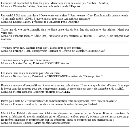
L'éthique est un combat de tous les jours. Merci de m'avoir aidé à ne pas l'oublier... Amitiés,
Monsieur Christophe Barbier, Directeur de la rédaction de L'Express
Université ? Oui sans complexe ! Ouverte aux entreprises ? Sans retenue ! C'est Dauphine telle qu'en elle-mê
40 ans après (1968 - 2008). Bravo et merci pour cette sympathique rencontre.
Monsieur Laurent Batsch, Président de l'Université Paris Dauphine
Trente ans de vie professionnelle dans le 9ème au service du bien-être des enfants et des adultes. Merci po
votre aide.
Monsieur François Bernier, 6ème Dan, Professeur d’arts martiaux à l'Institut B. Pariset, Club français d’ar
martiaux
"Winners never quit. Quitters never win". Merci pour ce bon moment !
Monsieur Philippe Bloch, Entrepreneur, Ecrivain et Créateur de la chaîne Columbus Café
Tous mes voeux de poursuite de ce succès !
Monsieur Mathieu Boillet, Président d'ODYSSEE Venture
Les idées tuent mais ne meurent pas ! Amicalement.
Monsieur Nicolas Bordas, Président de TBWA\FRANCE et auteur de "L'idée qui tue !"
Rarement au cours d’une pacifique réunion on a autant parlé d’arme ! Il est vrai que le droit d’auteur, la marqu
le brevet sont des moyens pour des entrepreneurs avertis de rester dans un esprit de conquête et de rivalité.
Monsieur Michel Bouland, Directeur juridique de DALKIA
Bravo pour cette belle "infrastructure" de communication entre entrepreneurs. Avec toute mon amitié.
Monsieur François Bourdoncle, Fondateur du moteur de recherche français Exalead
Merci à Luc Rubiello de contribuer à faire des citoyens des hommes et des femmes libres et conscients d
forces et faiblesses du monde numérique qui est désormais le nôtre, pour s'y orienter sans se laisser absorber p
les intérêts financiers et commerciaux qui les dépassent : nous ne sommes pas des marchandises !
Monsieur Jacques Boutault, Maire du 2ème arrondissement