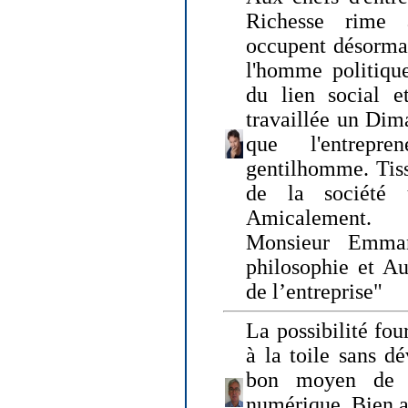
Richesse rime 
occupent désormai
l'homme politique
du lien social e
travaillée un Dim
que l'entrepr
gentilhomme. Tisse
de la société 
Amicalement.
Monsieur Emman
philosophie et Au
de l’entreprise"
La possibilité fo
à la toile sans dé
bon moyen de pr
numérique. Bien 