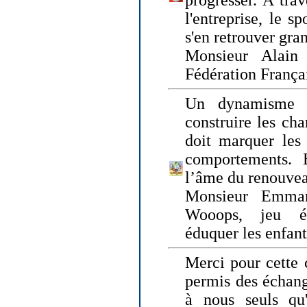
progresser. A trav
l'entreprise, le s
s'en retrouver gran
Monsieur Alain 
Fédération França
Un dynamisme 
construire les ch
doit marquer les 
comportements. 
l’âme du renouvea
Monsieur Emman
Wooops, jeu éd
éduquer les enfan
Merci pour cette 
permis des échange
à nous seuls qu'