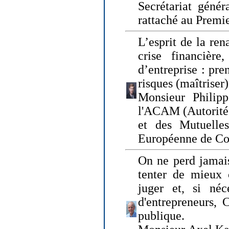
Secrétariat génér
rattaché au Premi
L’esprit de la ren
crise financière,
d’entreprise : pre
risques (maîtriser)
Monsieur Philipp
l'ACAM (Autorité 
et des Mutuelle
Européenne de Co
On ne perd jamais
tenter de mieux
juger et, si néce
d'entrepreneurs, 
publique.