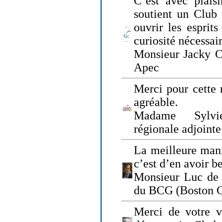
C’est avec plais
soutient un Club
ouvrir les esprit
curiosité nécessai
Monsieur Jacky Ch
Apec
Merci pour cette 
agréable.
Madame Sylvie
régionale adjoint
La meilleure mani
c’est d’en avoir b
Monsieur Luc de 
du BCG (Boston C
Merci de votre vi