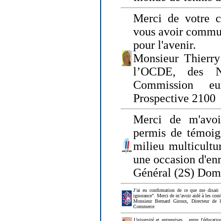
Merci de votre ch
vous avoir commu
pour l'avenir.
Monsieur Thierry
l’OCDE, des N
Commission eu
Prospective 2100
Merci de m'avoi
permis de témoig
milieu multicultur
une occasion d'en
Général (2S) Dom
J’ai eu confirmation de ce que me disait
ignorance". Merci de m’avoir aidé à les co
Monsieur Bernard Giroux, Directeur de 
Commerce
Université et entreprises... entre l'éducat