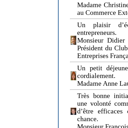
Madame Christine
au Commerce Exté
Un plaisir d’
entrepreneurs.
Monsieur Didier 
Président du Clu
Entreprises Franç
Un petit déjeune
cordialement.
Madame Anne La
Très bonne initia
une volonté com
d’être efficaces
chance.
Monsieur Françoi