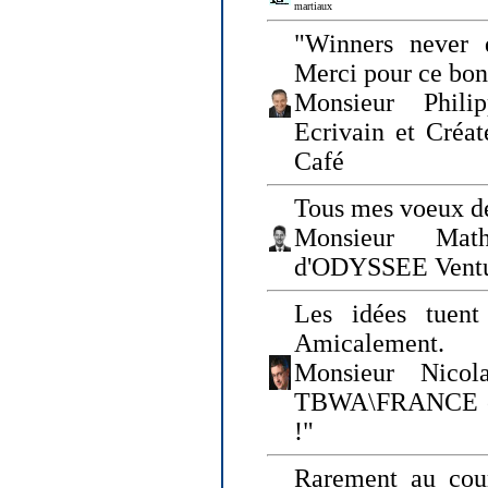
martiaux
"Winners never q
Merci pour ce bo
Monsieur Philip
Ecrivain et Créa
Café
Tous mes voeux de
Monsieur Math
d'ODYSSEE Vent
Les idées tuen
Amicalement.
Monsieur Nicol
TBWA\FRANCE et 
!"
Rarement au cour