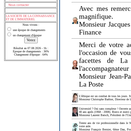
Nous contacter
Avec mes remerci
magnifique.
LA SOCIETE DE LA CONNAISSANCE
ET DE L'IMMATERIEL
Monsieur Jacques 
Nous vivons :
une époque de changements
Finance
un changement d'époque
Merci de votre a
Résultat au 07.08.2026 - 1h :
l'occasion de vou
Epoque de changements : 36%
Changement d'époque : 64%
facettes de La
l'accompagnateur 
Monsieur Jean-P
La Poste
L'éthique est un combat de tous les jours. Me
Monsieur Christophe Barbier, Directeur de l
Université ? Oui sans complexe ! Ouverte au
40 ans après (1968 - 2008). Bravo et merci 
Monsieur Laurent Batsch, Président de l'Uni
Trente ans de vie professionnelle dans le 9
votre aide.
Monsieur François Bernier, 6ème Dan, Profes