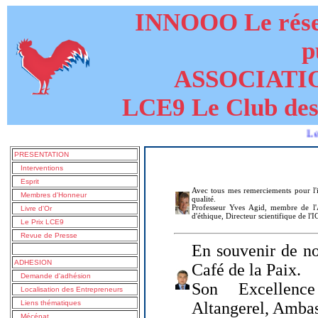
INNOOO Le résea
p
ASSOCIATI
LCE9 Le Club des
Le livre d
PRESENTATION
Interventions
Esprit
Avec tous mes remerciements pour l'i
Membres d'Honneur
qualité.
Professeur Yves Agid, membre de l'A
Livre d'Or
d'éthique, Directeur scientifique de l'
Le Prix LCE9
Revue de Presse
En souvenir de no
ADHESION
Café de la Paix.
Demande d'adhésion
Son Excellenc
Localisation des Entrepreneurs
Liens thématiques
Altangerel, Amba
Mécénat