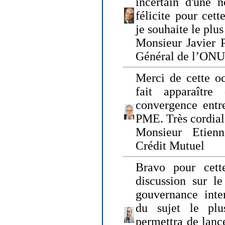
incertain d'une 
félicite pour cett
je souhaite le plu
Monsieur Javier P
Général de l’ONU
Merci de cette o
fait apparaîtr
convergence entre
PME. Très cordia
Monsieur Etienn
Crédit Mutuel
Bravo pour cett
discussion sur le
gouvernance inter
du sujet le plu
permettra de lanc