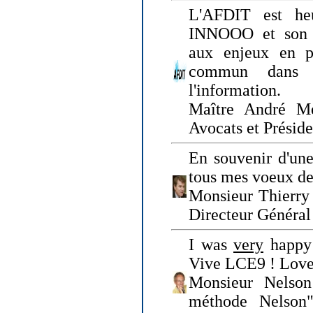
L'AFDIT est heu
INNOOO et son E
aux enjeux en pr
commun dans l
l'information.
Maître André Me
Avocats et Présid
En souvenir d'une
tous mes voeux de 
Monsieur Thierry 
Directeur Général 
I was
very
happy 
Vive LCE9 ! Love
Monsieur Nelson
méthode Nelson"