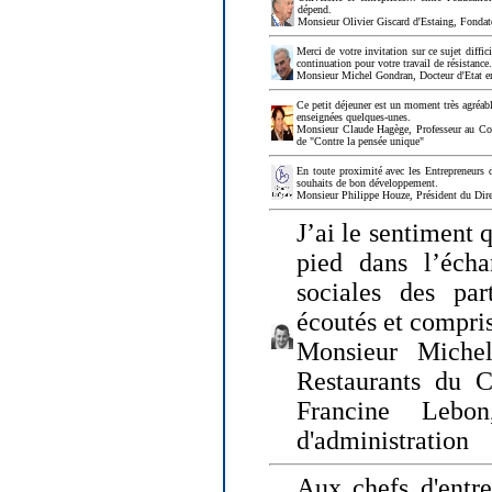
dépend.
Monsieur Olivier Giscard d'Estaing, Fonda
Merci de votre invitation sur ce sujet diffi
continuation pour votre travail de résistanc
Monsieur Michel Gondran, Docteur d'Etat e
Ce petit déjeuner est un moment très agréable
enseignées quelques-unes.
Monsieur Claude Hagège, Professeur au Col
de "Contre la pensée unique"
En toute proximité avec les Entrepreneurs 
souhaits de bon développement.
Monsieur Philippe Houze, Président du Dire
J’ai le sentiment 
pied dans l’écha
sociales des par
écoutés et compris
Monsieur Michel
Restaurants du 
Francine Lebo
d'administration
Aux chefs d'entr