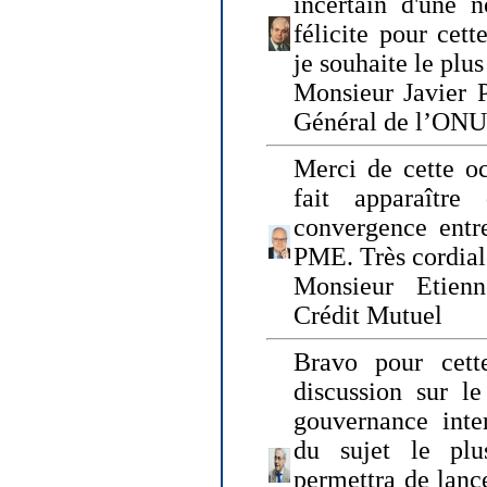
incertain d'une 
félicite pour cett
je souhaite le plu
Monsieur Javier P
Général de l’ONU
Merci de cette o
fait apparaîtr
convergence entre
PME. Très cordia
Monsieur Etienn
Crédit Mutuel
Bravo pour cett
discussion sur le
gouvernance inter
du sujet le plu
permettra de lanc