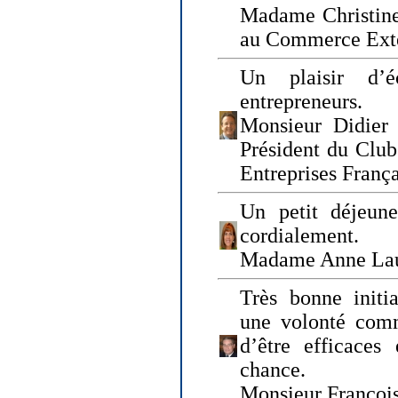
Madame Christine
au Commerce Exté
Un plaisir d’
entrepreneurs.
Monsieur Didier 
Président du Clu
Entreprises Franç
Un petit déjeune
cordialement.
Madame Anne La
Très bonne initia
une volonté com
d’être efficaces
chance.
Monsieur Françoi