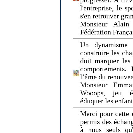
progresser. A trav
l'entreprise, le s
s'en retrouver gran
Monsieur Alain 
Fédération França
Un dynamisme 
construire les ch
doit marquer les 
comportements. 
l’âme du renouvea
Monsieur Emman
Wooops, jeu éd
éduquer les enfan
Merci pour cette 
permis des échange
à nous seuls qu'