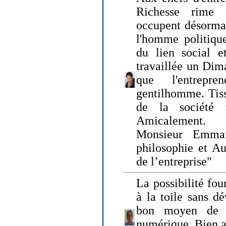
Richesse rime 
occupent désormai
l'homme politique
du lien social e
travaillée un Dim
que l'entrepr
gentilhomme. Tisse
de la société 
Amicalement.
Monsieur Emman
philosophie et Au
de l’entreprise"
La possibilité fo
à la toile sans dé
bon moyen de pr
numérique. Bien 