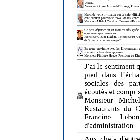
dépend.
Monsieur Olivier Giscard d'Estaing, Fonda
Merci de votre invitation sur ce sujet diffi
continuation pour votre travail de résistanc
Monsieur Michel Gondran, Docteur d'Etat e
Ce petit déjeuner est un moment très agréable
enseignées quelques-unes.
Monsieur Claude Hagège, Professeur au Col
de "Contre la pensée unique"
En toute proximité avec les Entrepreneurs 
souhaits de bon développement.
Monsieur Philippe Houze, Président du Dire
J’ai le sentiment 
pied dans l’écha
sociales des par
écoutés et compris
Monsieur Michel
Restaurants du 
Francine Lebo
d'administration
Aux chefs d'entr