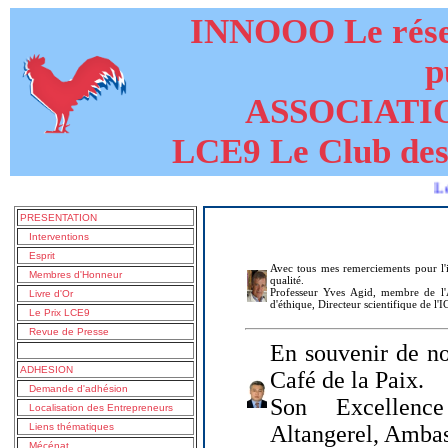
INNOOO Le résea
p
ASSOCIATI
LCE9 Le Club des
Le livre d
PRESENTATION
Interventions
Esprit
Avec tous mes remerciements pour l'i
Membres d'Honneur
qualité.
Professeur Yves Agid, membre de l'A
Livre d'Or
d'éthique, Directeur scientifique de l'
Le Prix LCE9
Revue de Presse
En souvenir de no
ADHESION
Café de la Paix.
Demande d'adhésion
Son Excellenc
Localisation des Entrepreneurs
Liens thématiques
Altangerel, Amba
Mécénat