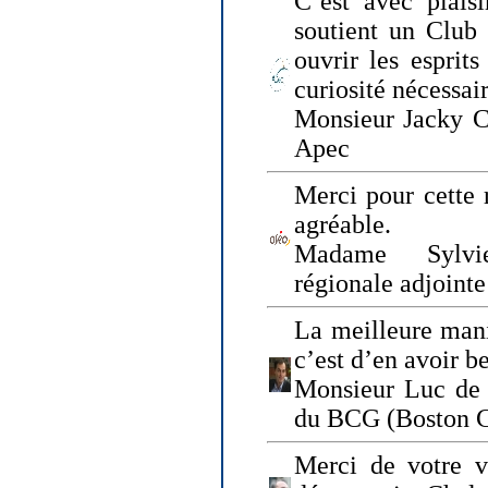
C’est avec plais
soutient un Club
ouvrir les esprit
curiosité nécessai
Monsieur Jacky Ch
Apec
Merci pour cette 
agréable.
Madame Sylvie
régionale adjoint
La meilleure mani
c’est d’en avoir b
Monsieur Luc de 
du BCG (Boston C
Merci de votre vi