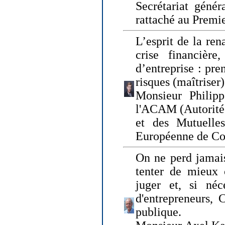
Secrétariat génér
rattaché au Premi
L’esprit de la ren
crise financière,
d’entreprise : pre
risques (maîtriser)
Monsieur Philipp
l'ACAM (Autorité 
et des Mutuelle
Européenne de Co
On ne perd jamais
tenter de mieux
juger et, si néce
d'entrepreneurs, 
publique.