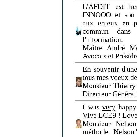
L'AFDIT est heu
INNOOO et son E
aux enjeux en pr
commun dans l
l'information.
Maître André Me
Avocats et Présid
En souvenir d'une
tous mes voeux de 
Monsieur Thierry 
Directeur Général 
I was
very
happy 
Vive LCE9 ! Love
Monsieur Nelson
méthode Nelson"