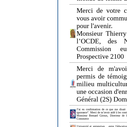
Merci de votre ch
vous avoir commu
pour l'avenir.
Monsieur Thierry
l’OCDE, des N
Commission eu
Prospective 2100
Merci de m'avoi
permis de témoig
milieu multicultur
une occasion d'en
Général (2S) Dom
J’ai eu confirmation de ce que me disait
ignorance". Merci de m’avoir aidé à les co
Monsieur Bernard Giroux, Directeur de 
Commerce
Université et entreprises... entre l'éducat