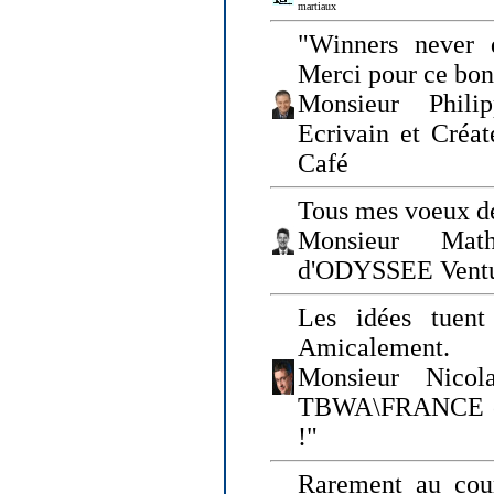
martiaux
"Winners never q
Merci pour ce bo
Monsieur Philip
Ecrivain et Créa
Café
Tous mes voeux de
Monsieur Math
d'ODYSSEE Vent
Les idées tuen
Amicalement.
Monsieur Nicol
TBWA\FRANCE et 
!"
Rarement au cour