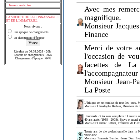
Nous contacter
Avec mes remerci
magnifique.
LA SOCIETE DE LA CONNAISSANCE
ET DE L'IMMATERIEL
Monsieur Jacques 
Nous vivons :
une époque de changements
Finance
un changement d'époque
Merci de votre a
Résultat au 06.08.2026 - 20h :
l'occasion de vou
Epoque de changements : 36%
Changement d'époque : 64%
facettes de La
l'accompagnateur 
Monsieur Jean-P
La Poste
L'éthique est un combat de tous les jours. Me
Monsieur Christophe Barbier, Directeur de l
Université ? Oui sans complexe ! Ouverte au
40 ans après (1968 - 2008). Bravo et merci 
Monsieur Laurent Batsch, Président de l'Uni
Trente ans de vie professionnelle dans le 9
votre aide.
Monsieur François Bernier, 6ème Dan, Profes