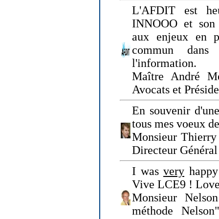
L'AFDIT est heu
INNOOO et son E
aux enjeux en pr
commun dans l
l'information.
Maître André Me
Avocats et Présid
En souvenir d'une
tous mes voeux de 
Monsieur Thierry 
Directeur Général 
I was
very
happy 
Vive LCE9 ! Love
Monsieur Nelson
méthode Nelson"