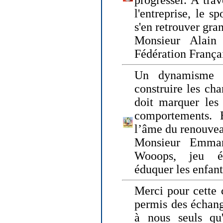
progresser. A trav
l'entreprise, le s
s'en retrouver gran
Monsieur Alain 
Fédération França
Un dynamisme 
construire les ch
doit marquer les 
comportements. 
l’âme du renouvea
Monsieur Emman
Wooops, jeu éd
éduquer les enfan
Merci pour cette 
permis des échange
à nous seuls qu'