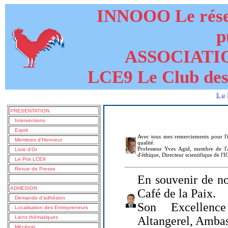
INNOOO Le résea
p
ASSOCIATI
LCE9 Le Club des
Le livre de
PRESENTATION
Interventions
Esprit
Avec tous mes remerciements pour l'i
Membres d'Honneur
qualité.
Professeur Yves Agid, membre de l'A
Livre d'Or
d'éthique, Directeur scientifique de l'
Le Prix LCE9
Revue de Presse
En souvenir de no
ADHESION
Café de la Paix.
Demande d'adhésion
Son Excellenc
Localisation des Entrepreneurs
Liens thématiques
Altangerel, Amba
Mécénat