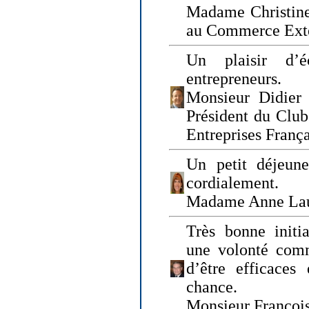
Madame Christine
au Commerce Exté
Un plaisir d’
entrepreneurs.
Monsieur Didier 
Président du Clu
Entreprises Franç
Un petit déjeune
cordialement.
Madame Anne La
Très bonne initia
une volonté com
d’être efficaces
chance.
Monsieur Françoi