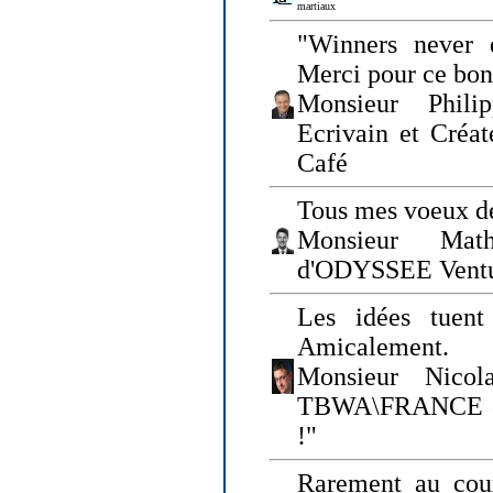
martiaux
"Winners never q
Merci pour ce bo
Monsieur Philip
Ecrivain et Créa
Café
Tous mes voeux de
Monsieur Math
d'ODYSSEE Vent
Les idées tuen
Amicalement.
Monsieur Nicol
TBWA\FRANCE et 
!"
Rarement au cour