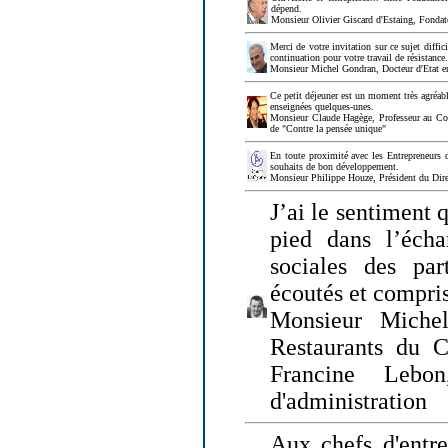
dépend.
Monsieur Olivier Giscard d'Estaing, Fonda
Merci de votre invitation sur ce sujet diffi
continuation pour votre travail de résistanc
Monsieur Michel Gondran, Docteur d'Etat e
Ce petit déjeuner est un moment très agréable
enseignées quelques-unes.
Monsieur Claude Hagège, Professeur au Col
de "Contre la pensée unique"
En toute proximité avec les Entrepreneurs 
souhaits de bon développement.
Monsieur Philippe Houze, Président du Dire
J’ai le sentiment 
pied dans l’écha
sociales des par
écoutés et compris
Monsieur Michel
Restaurants du 
Francine Lebo
d'administration
Aux chefs d'entr