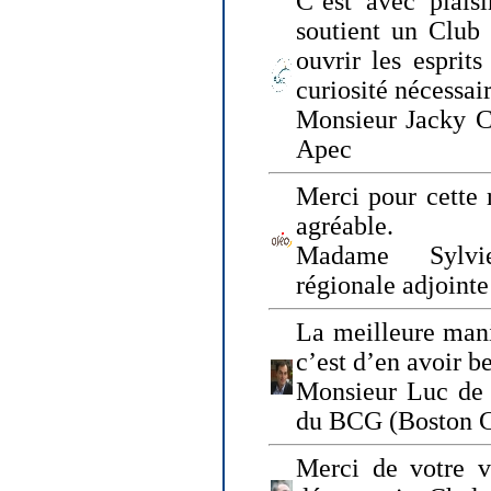
C’est avec plais
soutient un Club
ouvrir les esprit
curiosité nécessai
Monsieur Jacky Ch
Apec
Merci pour cette 
agréable.
Madame Sylvie
régionale adjoint
La meilleure mani
c’est d’en avoir b
Monsieur Luc de 
du BCG (Boston C
Merci de votre vi