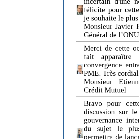
incertain d'une 
félicite pour cett
je souhaite le plu
Monsieur Javier P
Général de l’ONU
Merci de cette o
fait apparaîtr
convergence entre
PME. Très cordia
Monsieur Etienn
Crédit Mutuel
Bravo pour cett
discussion sur le
gouvernance inter
du sujet le plu
permettra de lanc