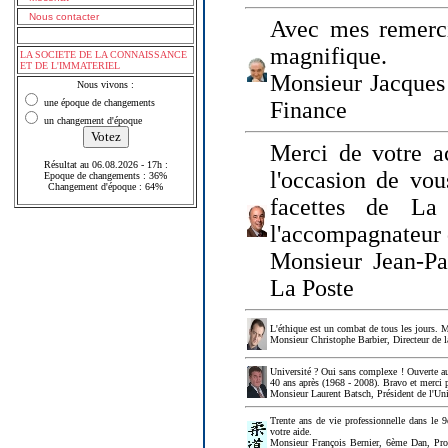
Nous contacter
Avec mes remerci
magnifique.
LA SOCIETE DE LA CONNAISSANCE
ET DE L'IMMATERIEL
Monsieur Jacques 
Nous vivons :
une époque de changements
Finance
un changement d'époque
Merci de votre a
Résultat au 06.08.2026 - 17h :
l'occasion de vou
Epoque de changements : 36%
Changement d'époque : 64%
facettes de La
l'accompagnateur 
Monsieur Jean-P
La Poste
L'éthique est un combat de tous les jours. Me
Monsieur Christophe Barbier, Directeur de l
Université ? Oui sans complexe ! Ouverte au
40 ans après (1968 - 2008). Bravo et merci 
Monsieur Laurent Batsch, Président de l'Uni
Trente ans de vie professionnelle dans le 9
votre aide.
Monsieur François Bernier, 6ème Dan, Profes