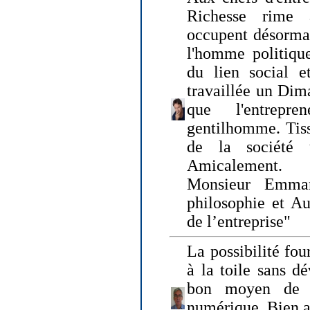
Richesse rime 
occupent désormai
l'homme politique
du lien social e
travaillée un Dim
que l'entrepr
gentilhomme. Tisse
de la société 
Amicalement.
Monsieur Emman
philosophie et Au
de l’entreprise"
La possibilité fo
à la toile sans dé
bon moyen de pr
numérique. Bien 