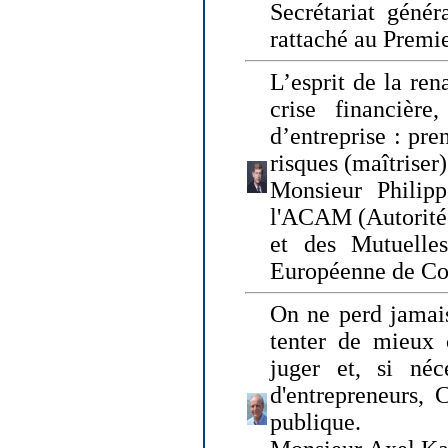
Secrétariat génér
rattaché au Premi
L’esprit de la ren
crise financière,
d’entreprise : pre
risques (maîtriser)
Monsieur Philipp
l'ACAM (Autorité 
et des Mutuelle
Européenne de Co
On ne perd jamais
tenter de mieux
juger et, si néce
d'entrepreneurs, 
publique.