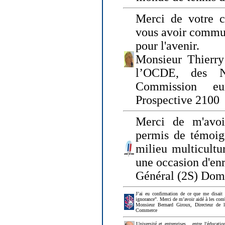
Merci de votre ch
vous avoir commu
pour l'avenir.
Monsieur Thierry
l’OCDE, des N
Commission eu
Prospective 2100
Merci de m'avoi
permis de témoig
milieu multicultur
une occasion d'en
Général (2S) Dom
J’ai eu confirmation de ce que me disait
ignorance". Merci de m’avoir aidé à les co
Monsieur Bernard Giroux, Directeur de 
Commerce
Université et entreprises... entre l'éducat