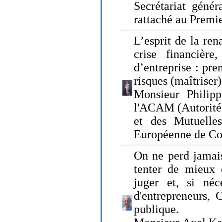
Secrétariat génér
rattaché au Premi
L’esprit de la ren
crise financière,
d’entreprise : pre
risques (maîtriser)
Monsieur Philipp
l'ACAM (Autorité 
et des Mutuelle
Européenne de Co
On ne perd jamais
tenter de mieux
juger et, si néce
d'entrepreneurs, 
publique.