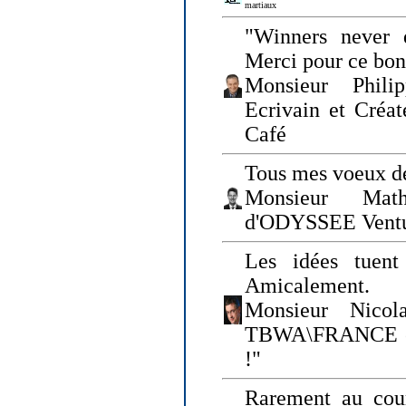
martiaux
"Winners never q
Merci pour ce bo
Monsieur Philip
Ecrivain et Créa
Café
Tous mes voeux de
Monsieur Math
d'ODYSSEE Vent
Les idées tuen
Amicalement.
Monsieur Nicol
TBWA\FRANCE et 
!"
Rarement au cour