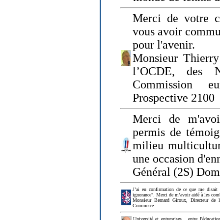
Merci de votre ch
vous avoir commu
pour l'avenir.
Monsieur Thierry
l’OCDE, des N
Commission eu
Prospective 2100
Merci de m'avoi
permis de témoig
milieu multicultur
une occasion d'en
Général (2S) Dom
J’ai eu confirmation de ce que me disait
ignorance". Merci de m’avoir aidé à les co
Monsieur Bernard Giroux, Directeur de 
Commerce
Université et entreprises... entre l'éducat