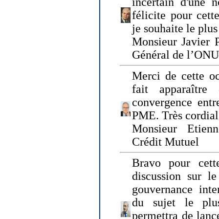
incertain d'une 
félicite pour cett
je souhaite le plu
Monsieur Javier P
Général de l’ONU
Merci de cette o
fait apparaîtr
convergence entre
PME. Très cordia
Monsieur Etienn
Crédit Mutuel
Bravo pour cett
discussion sur le
gouvernance inter
du sujet le plu
permettra de lanc