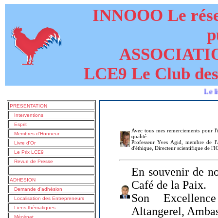
INNOOO Le résea
p
ASSOCIATI
LCE9 Le Club des
Le livre de 
PRESENTATION
Interventions
Esprit
Avec tous mes remerciements pour l'i
Membres d'Honneur
qualité.
Professeur Yves Agid, membre de l'A
Livre d'Or
d'éthique, Directeur scientifique de l'
Le Prix LCE9
Revue de Presse
En souvenir de no
ADHESION
Café de la Paix.
Demande d'adhésion
Son Excellenc
Localisation des Entrepreneurs
Liens thématiques
Altangerel, Amba
Mécénat