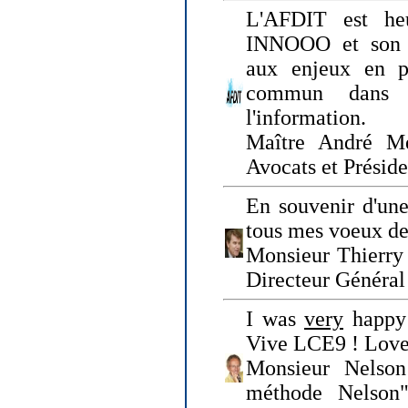
L'AFDIT est heu
INNOOO et son E
aux enjeux en pr
commun dans l
l'information.
Maître André Me
Avocats et Présid
En souvenir d'une
tous mes voeux de 
Monsieur Thierry 
Directeur Général 
I was
very
happy 
Vive LCE9 ! Love
Monsieur Nelson
méthode Nelson"