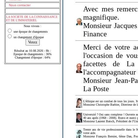
Nous contacter
Avec mes remerci
magnifique.
LA SOCIETE DE LA CONNAISSANCE
ET DE L'IMMATERIEL
Monsieur Jacques 
Nous vivons :
une époque de changements
Finance
un changement d'époque
Merci de votre a
Résultat au 10.08.2026 - 8h :
l'occasion de vou
Epoque de changements : 36%
Changement d'époque : 64%
facettes de La
l'accompagnateur 
Monsieur Jean-P
La Poste
L'éthique est un combat de tous les jours. Me
Monsieur Christophe Barbier, Directeur de l
Université ? Oui sans complexe ! Ouverte au
40 ans après (1968 - 2008). Bravo et merci 
Monsieur Laurent Batsch, Président de l'Uni
Trente ans de vie professionnelle dans le 9
votre aide.
Monsieur François Bernier, 6ème Dan, Profes