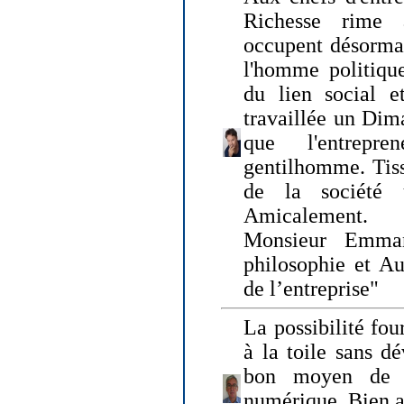
Richesse rime 
occupent désormai
l'homme politique
du lien social e
travaillée un Dim
que l'entrepr
gentilhomme. Tisse
de la société 
Amicalement.
Monsieur Emman
philosophie et Au
de l’entreprise"
La possibilité fo
à la toile sans dé
bon moyen de pr
numérique. Bien 