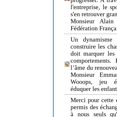
progresser. A trav
l'entreprise, le s
s'en retrouver gran
Monsieur Alain 
Fédération França
Un dynamisme 
construire les ch
doit marquer les 
comportements. 
l’âme du renouvea
Monsieur Emman
Wooops, jeu éd
éduquer les enfan
Merci pour cette 
permis des échange
à nous seuls qu'