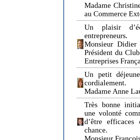
Madame Christine
au Commerce Exté
Un plaisir d’
entrepreneurs.
Monsieur Didier 
Président du Clu
Entreprises Franç
Un petit déjeune
cordialement.
Madame Anne La
Très bonne initia
une volonté com
d’être efficaces
chance.
Monsieur Françoi