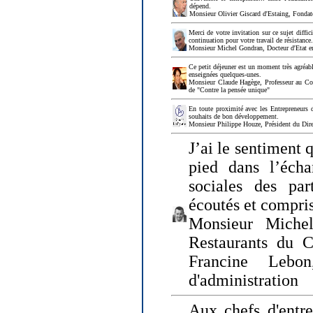
dépend.
Monsieur Olivier Giscard d'Estaing, Fonda
Merci de votre invitation sur ce sujet diffi
continuation pour votre travail de résistanc
Monsieur Michel Gondran, Docteur d'Etat e
Ce petit déjeuner est un moment très agréable
enseignées quelques-unes.
Monsieur Claude Hagège, Professeur au Col
de "Contre la pensée unique"
En toute proximité avec les Entrepreneurs 
souhaits de bon développement.
Monsieur Philippe Houze, Président du Dire
J’ai le sentiment 
pied dans l’écha
sociales des par
écoutés et compris
Monsieur Michel
Restaurants du 
Francine Lebo
d'administration
Aux chefs d'entr