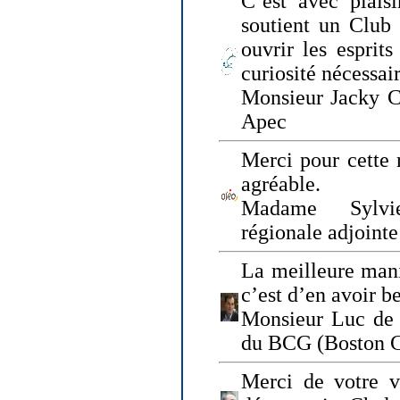
C’est avec plais
soutient un Club
ouvrir les esprit
curiosité nécessai
Monsieur Jacky Ch
Apec
Merci pour cette 
agréable.
Madame Sylvie
régionale adjoint
La meilleure mani
c’est d’en avoir b
Monsieur Luc de 
du BCG (Boston C
Merci de votre vi