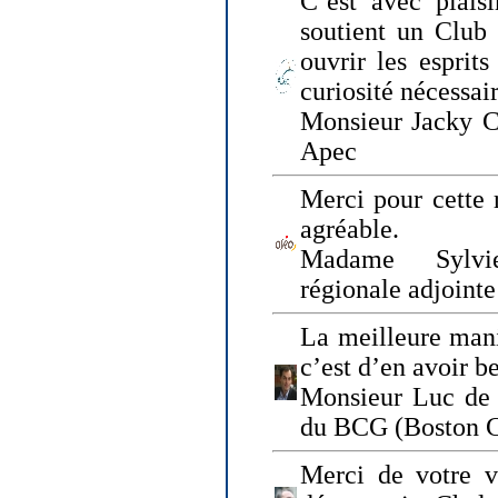
C’est avec plais
soutient un Club
ouvrir les esprit
curiosité nécessai
Monsieur Jacky Ch
Apec
Merci pour cette 
agréable.
Madame Sylvie
régionale adjoint
La meilleure mani
c’est d’en avoir b
Monsieur Luc de 
du BCG (Boston C
Merci de votre vi