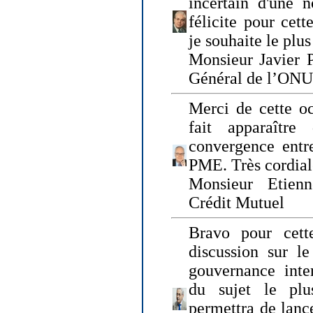
incertain d'une 
félicite pour cett
je souhaite le plu
Monsieur Javier P
Général de l’ONU
Merci de cette o
fait apparaîtr
convergence entre
PME. Très cordia
Monsieur Etienn
Crédit Mutuel
Bravo pour cett
discussion sur le
gouvernance inter
du sujet le plu
permettra de lanc