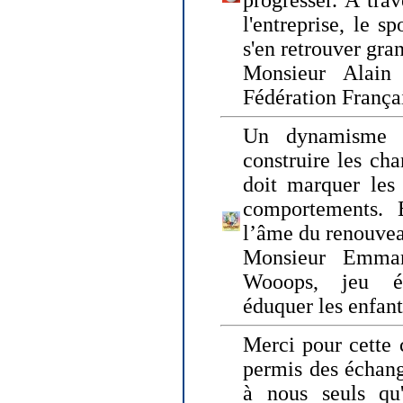
progresser. A trav
l'entreprise, le s
s'en retrouver gran
Monsieur Alain 
Fédération França
Un dynamisme 
construire les ch
doit marquer les 
comportements. 
l’âme du renouvea
Monsieur Emman
Wooops, jeu éd
éduquer les enfan
Merci pour cette 
permis des échange
à nous seuls qu'