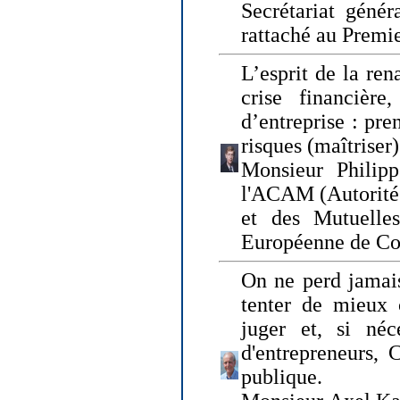
Secrétariat génér
rattaché au Premi
L’esprit de la ren
crise financière,
d’entreprise : pre
risques (maîtriser)
Monsieur Philipp
l'ACAM (Autorité 
et des Mutuelle
Européenne de Co
On ne perd jamais
tenter de mieux
juger et, si néce
d'entrepreneurs, 
publique.