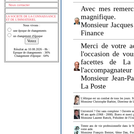
Nous contacter
Avec mes remerci
magnifique.
LA SOCIETE DE LA CONNAISSANCE
ET DE L'IMMATERIEL
Monsieur Jacques 
Nous vivons :
une époque de changements
Finance
un changement d'époque
Merci de votre a
Résultat au 10.08.2026 - 8h :
l'occasion de vou
Epoque de changements : 36%
Changement d'époque : 64%
facettes de La
l'accompagnateur 
Monsieur Jean-P
La Poste
L'éthique est un combat de tous les jours. Me
Monsieur Christophe Barbier, Directeur de l
Université ? Oui sans complexe ! Ouverte au
40 ans après (1968 - 2008). Bravo et merci 
Monsieur Laurent Batsch, Président de l'Uni
Trente ans de vie professionnelle dans le 9
votre aide.
Monsieur François Bernier, 6ème Dan, Profes