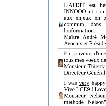
L'AFDIT est heu
INNOOO et son E
aux enjeux en pr
commun dans l
l'information.
Maître André Me
Avocats et Présid
En souvenir d'une
tous mes voeux de 
Monsieur Thierry 
Directeur Général 
I was
very
happy 
Vive LCE9 ! Love
Monsieur Nelson
méthode Nelson"