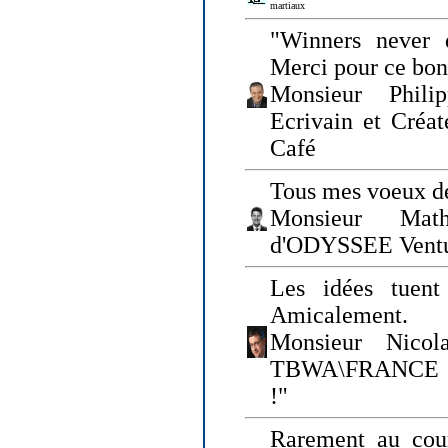
martiaux
"Winners never q
Merci pour ce bo
Monsieur Philip
Ecrivain et Créa
Café
Tous mes voeux de
Monsieur Math
d'ODYSSEE Vent
Les idées tuen
Amicalement.
Monsieur Nicol
TBWA\FRANCE et 
!"
Rarement au cour