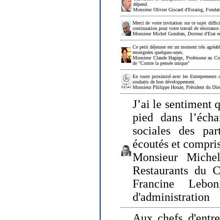
dépend.
Monsieur Olivier Giscard d'Estaing, Fonda
Merci de votre invitation sur ce sujet diffi
continuation pour votre travail de résistanc
Monsieur Michel Gondran, Docteur d'Etat e
Ce petit déjeuner est un moment très agréable
enseignées quelques-unes.
Monsieur Claude Hagège, Professeur au Col
de "Contre la pensée unique"
En toute proximité avec les Entrepreneurs 
souhaits de bon développement.
Monsieur Philippe Houze, Président du Dire
J’ai le sentiment 
pied dans l’écha
sociales des par
écoutés et compris
Monsieur Michel
Restaurants du 
Francine Lebo
d'administration
Aux chefs d'entr