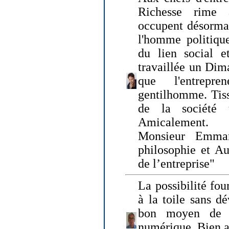
Richesse rime 
occupent désormai
l'homme politique
du lien social e
travaillée un Dim
que l'entrepr
gentilhomme. Tisse
de la société 
Amicalement.
Monsieur Emman
philosophie et Au
de l’entreprise"
La possibilité fo
à la toile sans dé
bon moyen de pr
numérique. Bien 