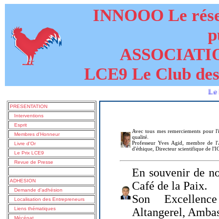
INNOOO Le résea
p
ASSOCIATI
LCE9 Le Club des
Le livre de
PRESENTATION
Interventions
Esprit
Avec tous mes remerciements pour l'i
Membres d'Honneur
qualité.
Professeur Yves Agid, membre de l'A
Livre d'Or
d'éthique, Directeur scientifique de l'
Le Prix LCE9
Revue de Presse
En souvenir de no
ADHESION
Café de la Paix.
Demande d'adhésion
Son Excellenc
Localisation des Entrepreneurs
Liens thématiques
Altangerel, Amba
Mécénat