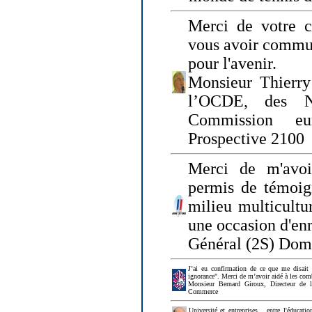
Merci de votre ch
vous avoir commu
pour l'avenir.
Monsieur Thierry
l’OCDE, des N
Commission eu
Prospective 2100
Merci de m'avoi
permis de témoig
milieu multicultur
une occasion d'en
Général (2S) Dom
J’ai eu confirmation de ce que me disait
ignorance". Merci de m’avoir aidé à les co
Monsieur Bernard Giroux, Directeur de 
Commerce
Université et entreprises... entre l'éducat