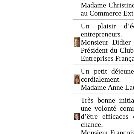
Madame Christine
au Commerce Exté
Un plaisir d’
entrepreneurs.
Monsieur Didier 
Président du Clu
Entreprises Franç
Un petit déjeune
cordialement.
Madame Anne La
Très bonne initia
une volonté com
d’être efficaces
chance.
Monsieur Françoi