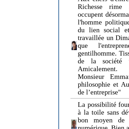
Richesse rime 
occupent désormai
l'homme politique
du lien social e
travaillée un Dim
que l'entrepr
gentilhomme. Tisse
de la société 
Amicalement.
Monsieur Emman
philosophie et Au
de l’entreprise"
La possibilité fo
à la toile sans dé
bon moyen de pr
numérique. Bien 