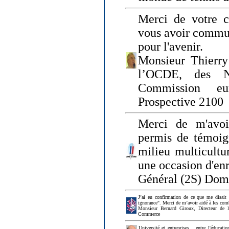
Merci de votre ch
vous avoir commu
pour l'avenir.
Monsieur Thierry
l’OCDE, des N
Commission eu
Prospective 2100
Merci de m'avoi
permis de témoig
milieu multicultur
une occasion d'en
Général (2S) Dom
J’ai eu confirmation de ce que me disait
ignorance". Merci de m’avoir aidé à les co
Monsieur Bernard Giroux, Directeur de 
Commerce
Université et entreprises... entre l'éducat