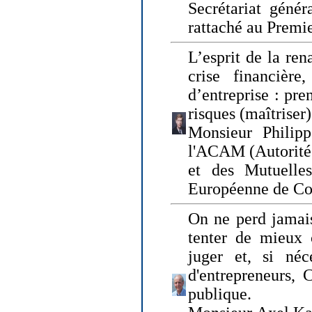
Secrétariat génér
rattaché au Premi
L’esprit de la ren
crise financière,
d’entreprise : pre
risques (maîtriser)
Monsieur Philipp
l'ACAM (Autorité 
et des Mutuelle
Européenne de Co
On ne perd jamais
tenter de mieux
juger et, si néce
d'entrepreneurs, 
publique.