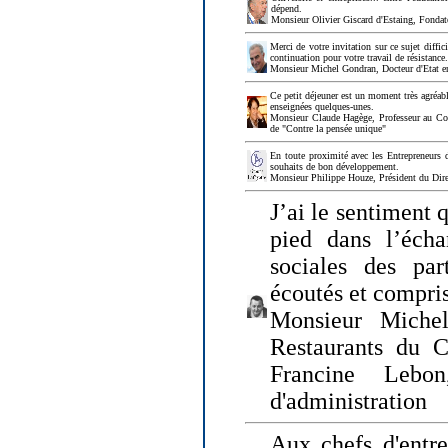
dépend.
Monsieur Olivier Giscard d'Estaing, Fonda
Merci de votre invitation sur ce sujet diffi
continuation pour votre travail de résistanc
Monsieur Michel Gondran, Docteur d'Etat e
Ce petit déjeuner est un moment très agréable
enseignées quelques-unes.
Monsieur Claude Hagège, Professeur au Col
de "Contre la pensée unique"
En toute proximité avec les Entrepreneurs 
souhaits de bon développement.
Monsieur Philippe Houze, Président du Dire
J’ai le sentiment 
pied dans l’écha
sociales des par
écoutés et compris
Monsieur Michel
Restaurants du 
Francine Lebo
d'administration
Aux chefs d'entr