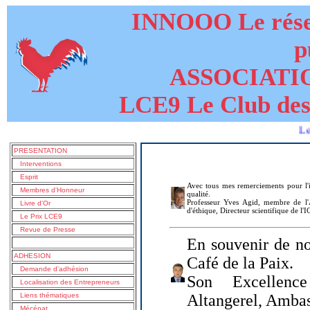
INNOOO Le résea
p
ASSOCIATI
LCE9 Le Club des
Le livre d
PRESENTATION
Interventions
Esprit
Avec tous mes remerciements pour l'i
Membres d'Honneur
qualité.
Professeur Yves Agid, membre de l'A
Livre d'Or
d'éthique, Directeur scientifique de l'
Le Prix LCE9
Revue de Presse
En souvenir de no
ADHESION
Café de la Paix.
Demande d'adhésion
Son Excellenc
Localisation des Entrepreneurs
Liens thématiques
Altangerel, Amba
Mécénat