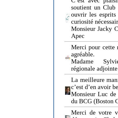
C’est avec plais
soutient un Club
ouvrir les esprit
curiosité nécessai
Monsieur Jacky Ch
Apec
Merci pour cette 
agréable.
Madame Sylvie
régionale adjoint
La meilleure mani
c’est d’en avoir b
Monsieur Luc de 
du BCG (Boston C
Merci de votre vi