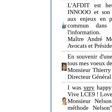
L'AFDIT est heu
INNOOO et son E
aux enjeux en pr
commun dans l
l'information.
Maître André Me
Avocats et Présid
En souvenir d'une
tous mes voeux de 
Monsieur Thierry 
Directeur Général 
I was
very
happy 
Vive LCE9 ! Love
Monsieur Nelson
méthode Nelson"