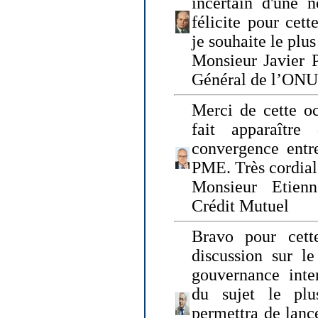
incertain d'une 
félicite pour cett
je souhaite le plu
Monsieur Javier P
Général de l’ONU
Merci de cette o
fait apparaîtr
convergence entre
PME. Très cordia
Monsieur Etienn
Crédit Mutuel
Bravo pour cett
discussion sur le
gouvernance inter
du sujet le plu
permettra de lanc