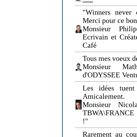
martiaux
"Winners never q
Merci pour ce bo
Monsieur Philip
Ecrivain et Créa
Café
Tous mes voeux de
Monsieur Math
d'ODYSSEE Vent
Les idées tuen
Amicalement.
Monsieur Nicol
TBWA\FRANCE et 
!"
Rarement au cour