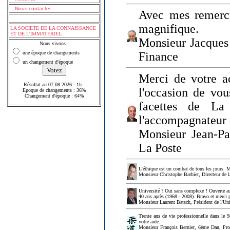
Nous contacter
Avec mes remerci
magnifique.
LA SOCIETE DE LA CONNAISSANCE
ET DE L'IMMATERIEL
Monsieur Jacques 
Nous vivons :
une époque de changements
Finance
un changement d'époque
Merci de votre a
Résultat au 07.08.2026 - 1h :
l'occasion de vou
Epoque de changements : 36%
Changement d'époque : 64%
facettes de La
l'accompagnateur 
Monsieur Jean-P
La Poste
L'éthique est un combat de tous les jours. Me
Monsieur Christophe Barbier, Directeur de l
Université ? Oui sans complexe ! Ouverte au
40 ans après (1968 - 2008). Bravo et merci 
Monsieur Laurent Batsch, Président de l'Uni
Trente ans de vie professionnelle dans le 9
votre aide.
Monsieur François Bernier, 6ème Dan, Profes