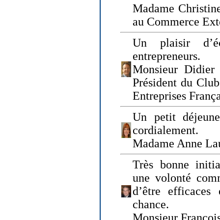
Madame Christine
au Commerce Exté
Un plaisir d’
entrepreneurs.
Monsieur Didier 
Président du Clu
Entreprises Franç
Un petit déjeune
cordialement.
Madame Anne La
Très bonne initia
une volonté com
d’être efficaces
chance.
Monsieur Françoi