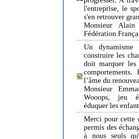
progresser. A trav
l'entreprise, le s
s'en retrouver gran
Monsieur Alain 
Fédération França
Un dynamisme 
construire les ch
doit marquer les 
comportements. 
l’âme du renouvea
Monsieur Emman
Wooops, jeu éd
éduquer les enfan
Merci pour cette 
permis des échange
à nous seuls qu'