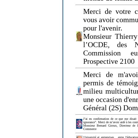
Merci de votre ch
vous avoir commu
pour l'avenir.
Monsieur Thierry
l’OCDE, des N
Commission eu
Prospective 2100
Merci de m'avoi
permis de témoig
milieu multicultur
une occasion d'en
Général (2S) Dom
J’ai eu confirmation de ce que me disait
ignorance". Merci de m’avoir aidé à les co
Monsieur Bernard Giroux, Directeur de 
Commerce
Université et entreprises... entre l'éducat