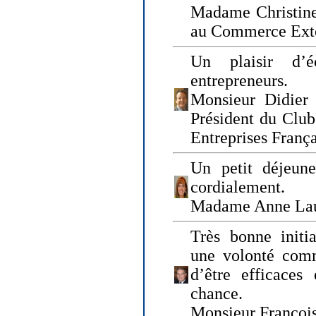
Madame Christine
au Commerce Exté
Un plaisir d’
entrepreneurs.
Monsieur Didier 
Président du Clu
Entreprises Franç
Un petit déjeune
cordialement.
Madame Anne La
Très bonne initia
une volonté com
d’être efficaces
chance.
Monsieur Françoi