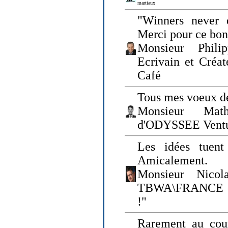
martiaux
"Winners never q
Merci pour ce bo
Monsieur Philip
Ecrivain et Créa
Café
Tous mes voeux de
Monsieur Math
d'ODYSSEE Vent
Les idées tuen
Amicalement.
Monsieur Nicol
TBWA\FRANCE et 
!"
Rarement au cour