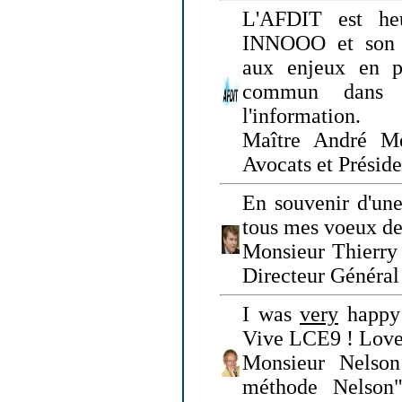
L'AFDIT est heu
INNOOO et son E
aux enjeux en pr
commun dans l
l'information.
Maître André Me
Avocats et Présid
En souvenir d'une
tous mes voeux de 
Monsieur Thierry 
Directeur Général 
I was
very
happy 
Vive LCE9 ! Love
Monsieur Nelson
méthode Nelson"