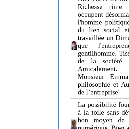
Richesse rime 
occupent désormai
l'homme politique
du lien social e
travaillée un Dim
que l'entrepr
gentilhomme. Tisse
de la société 
Amicalement.
Monsieur Emman
philosophie et Au
de l’entreprise"
La possibilité fo
à la toile sans dé
bon moyen de pr
numérique. Bien 