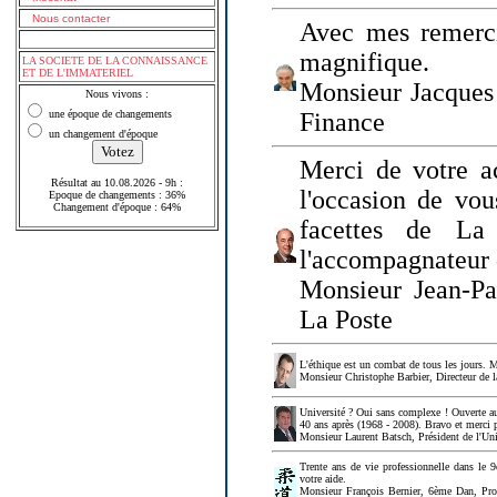
Nous contacter
Avec mes remerci
magnifique.
LA SOCIETE DE LA CONNAISSANCE
ET DE L'IMMATERIEL
Monsieur Jacques 
Nous vivons :
une époque de changements
Finance
un changement d'époque
Merci de votre a
Résultat au 10.08.2026 - 9h :
l'occasion de vou
Epoque de changements : 36%
Changement d'époque : 64%
facettes de La
l'accompagnateur 
Monsieur Jean-P
La Poste
L'éthique est un combat de tous les jours. Me
Monsieur Christophe Barbier, Directeur de l
Université ? Oui sans complexe ! Ouverte au
40 ans après (1968 - 2008). Bravo et merci 
Monsieur Laurent Batsch, Président de l'Uni
Trente ans de vie professionnelle dans le 9
votre aide.
Monsieur François Bernier, 6ème Dan, Profes