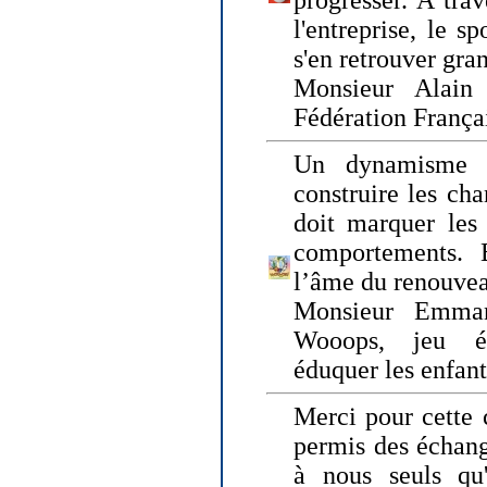
progresser. A trav
l'entreprise, le s
s'en retrouver gran
Monsieur Alain 
Fédération França
Un dynamisme 
construire les ch
doit marquer les 
comportements. 
l’âme du renouvea
Monsieur Emman
Wooops, jeu éd
éduquer les enfan
Merci pour cette 
permis des échange
à nous seuls qu'