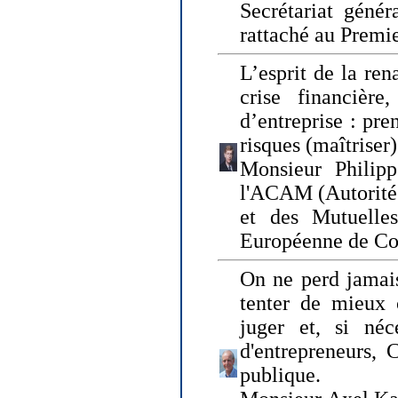
Secrétariat génér
rattaché au Premi
L’esprit de la ren
crise financière,
d’entreprise : pre
risques (maîtriser)
Monsieur Philipp
l'ACAM (Autorité 
et des Mutuelle
Européenne de Co
On ne perd jamais
tenter de mieux
juger et, si néce
d'entrepreneurs, 
publique.