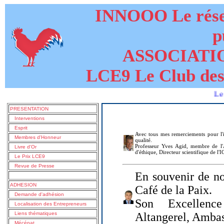
INNOOO Le résea
p
ASSOCIATI
LCE9 Le Club des
Le livre de
PRESENTATION
Interventions
Esprit
Avec tous mes remerciements pour l'i
Membres d'Honneur
qualité.
Professeur Yves Agid, membre de l'A
Livre d'Or
d'éthique, Directeur scientifique de l'
Le Prix LCE9
Revue de Presse
En souvenir de no
ADHESION
Café de la Paix.
Demande d'adhésion
Son Excellenc
Localisation des Entrepreneurs
Liens thématiques
Altangerel, Amba
Mécénat