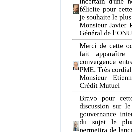
incertain d'une 
félicite pour cett
je souhaite le plu
Monsieur Javier P
Général de l’ONU
Merci de cette o
fait apparaîtr
convergence entre
PME. Très cordia
Monsieur Etienn
Crédit Mutuel
Bravo pour cett
discussion sur le
gouvernance inter
du sujet le plu
permettra de lanc