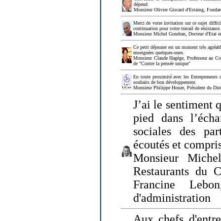
dépend.
Monsieur Olivier Giscard d'Estaing, Fonda
Merci de votre invitation sur ce sujet diffi
continuation pour votre travail de résistanc
Monsieur Michel Gondran, Docteur d'Etat e
Ce petit déjeuner est un moment très agréable
enseignées quelques-unes.
Monsieur Claude Hagège, Professeur au Col
de "Contre la pensée unique"
En toute proximité avec les Entrepreneurs 
souhaits de bon développement.
Monsieur Philippe Houze, Président du Dire
J’ai le sentiment 
pied dans l’écha
sociales des par
écoutés et compris
Monsieur Michel
Restaurants du 
Francine Lebo
d'administration
Aux chefs d'entr