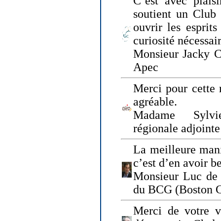
C’est avec plais
soutient un Club
ouvrir les esprit
curiosité nécessai
Monsieur Jacky Ch
Apec
Merci pour cette 
agréable.
Madame Sylvie
régionale adjoint
La meilleure mani
c’est d’en avoir b
Monsieur Luc de 
du BCG (Boston C
Merci de votre vi