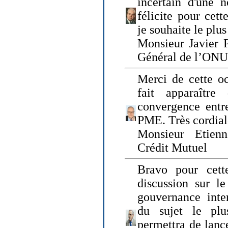
incertain d'une 
félicite pour cett
je souhaite le plu
Monsieur Javier P
Général de l’ONU
Merci de cette o
fait apparaîtr
convergence entre
PME. Très cordia
Monsieur Etienn
Crédit Mutuel
Bravo pour cett
discussion sur le
gouvernance inter
du sujet le plu
permettra de lanc