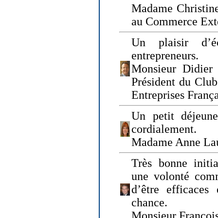
Madame Christine
au Commerce Exté
Un plaisir d’
entrepreneurs.
Monsieur Didier 
Président du Clu
Entreprises Franç
Un petit déjeune
cordialement.
Madame Anne La
Très bonne initia
une volonté com
d’être efficaces
chance.
Monsieur Françoi