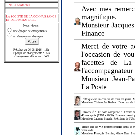
Nous contacter
Avec mes remerci
magnifique.
LA SOCIETE DE LA CONNAISSANCE
ET DE L'IMMATERIEL
Monsieur Jacques 
Nous vivons :
une époque de changements
Finance
un changement d'époque
Merci de votre a
Résultat au 06.08.2026 - 13h :
l'occasion de vou
Epoque de changements : 36%
Changement d'époque : 64%
facettes de La
l'accompagnateur 
Monsieur Jean-P
La Poste
L'éthique est un combat de tous les jours. Me
Monsieur Christophe Barbier, Directeur de l
Université ? Oui sans complexe ! Ouverte au
40 ans après (1968 - 2008). Bravo et merci 
Monsieur Laurent Batsch, Président de l'Uni
Trente ans de vie professionnelle dans le 9
votre aide.
Monsieur François Bernier, 6ème Dan, Profes