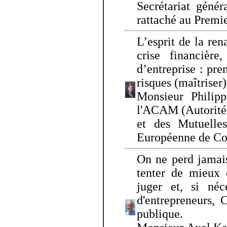
Secrétariat génér
rattaché au Premi
L’esprit de la ren
crise financière,
d’entreprise : pre
risques (maîtriser)
Monsieur Philipp
l'ACAM (Autorité 
et des Mutuelle
Européenne de Co
On ne perd jamais
tenter de mieux
juger et, si néce
d'entrepreneurs, 
publique.