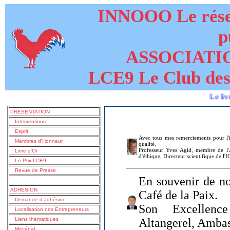
INNOOO Le résea
p
ASSOCIATI
LCE9 Le Club des
Le livre de L
PRESENTATION
Interventions
Esprit
Avec tous mes remerciements pour l'i
Membres d'Honneur
qualité.
Professeur Yves Agid, membre de l'A
Livre d'Or
d'éthique, Directeur scientifique de l'
Le Prix LCE9
Revue de Presse
En souvenir de no
ADHESION
Café de la Paix.
Demande d'adhésion
Son Excellenc
Localisation des Entrepreneurs
Liens thématiques
Altangerel, Amba
Mécénat