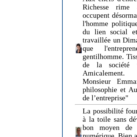
Richesse rime 
occupent désormai
l'homme politique
du lien social e
travaillée un Dim
que l'entrepr
gentilhomme. Tisse
de la société 
Amicalement.
Monsieur Emman
philosophie et Au
de l’entreprise"
La possibilité fo
à la toile sans dé
bon moyen de pr
numérique. Bien 