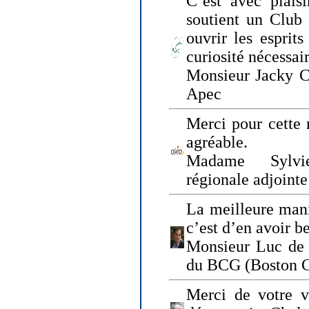
C’est avec plais
soutient un Club
ouvrir les esprit
curiosité nécessai
Monsieur Jacky Ch
Apec
Merci pour cette 
agréable.
Madame Sylvie
régionale adjoint
La meilleure mani
c’est d’en avoir b
Monsieur Luc de 
du BCG (Boston C
Merci de votre vi