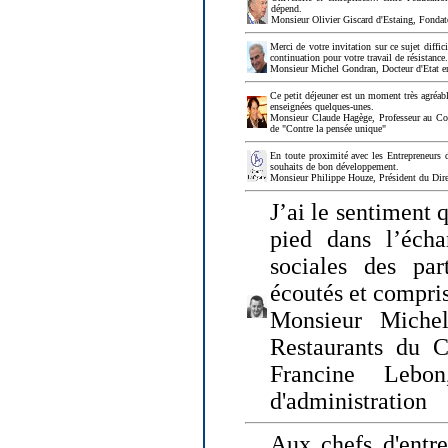
dépend.
Monsieur Olivier Giscard d'Estaing, Fonda
Merci de votre invitation sur ce sujet diffi
continuation pour votre travail de résistanc
Monsieur Michel Gondran, Docteur d'Etat e
Ce petit déjeuner est un moment très agréable
enseignées quelques-unes.
Monsieur Claude Hagège, Professeur au Col
de "Contre la pensée unique"
En toute proximité avec les Entrepreneurs 
souhaits de bon développement.
Monsieur Philippe Houze, Président du Dire
J’ai le sentiment 
pied dans l’écha
sociales des par
écoutés et compris
Monsieur Michel
Restaurants du 
Francine Lebo
d'administration
Aux chefs d'entr