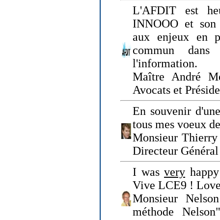
L'AFDIT est heu
INNOOO et son E
aux enjeux en pr
commun dans l
l'information.
Maître André Me
Avocats et Présid
En souvenir d'une
tous mes voeux de 
Monsieur Thierry 
Directeur Général 
I was
very
happy 
Vive LCE9 ! Love
Monsieur Nelson
méthode Nelson"