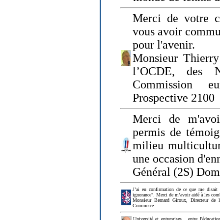
Merci de votre ch
vous avoir commu
pour l'avenir.
Monsieur Thierry
l’OCDE, des N
Commission eu
Prospective 2100
Merci de m'avoi
permis de témoig
milieu multicultur
une occasion d'en
Général (2S) Dom
J’ai eu confirmation de ce que me disait
ignorance". Merci de m’avoir aidé à les co
Monsieur Bernard Giroux, Directeur de 
Commerce
Université et entreprises... entre l'éducat