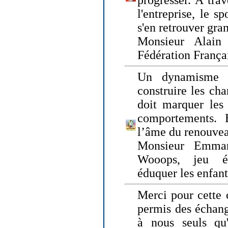
progresser. A trav
l'entreprise, le s
s'en retrouver gran
Monsieur Alain 
Fédération França
Un dynamisme 
construire les ch
doit marquer les 
comportements. 
l’âme du renouvea
Monsieur Emman
Wooops, jeu éd
éduquer les enfan
Merci pour cette 
permis des échange
à nous seuls qu'