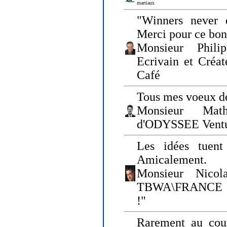
martiaux
"Winners never q
Merci pour ce bo
Monsieur Philip
Ecrivain et Créa
Café
Tous mes voeux de
Monsieur Math
d'ODYSSEE Vent
Les idées tuen
Amicalement.
Monsieur Nicol
TBWA\FRANCE et 
!"
Rarement au cour