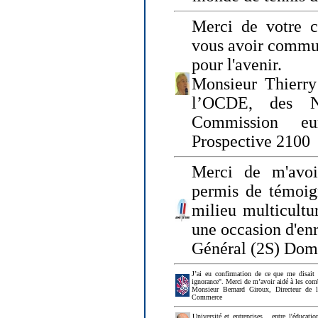
Merci de votre ch
vous avoir commu
pour l'avenir.
Monsieur Thierry
l’OCDE, des N
Commission eu
Prospective 2100
Merci de m'avoi
permis de témoig
milieu multicultur
une occasion d'en
Général (2S) Dom
J’ai eu confirmation de ce que me disait
ignorance". Merci de m’avoir aidé à les co
Monsieur Bernard Giroux, Directeur de 
Commerce
Université et entreprises... entre l'éducat