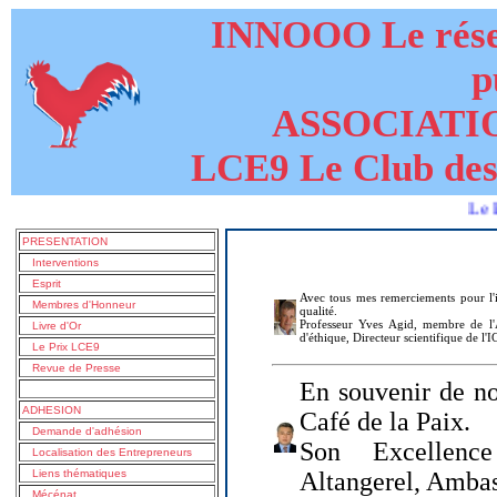
INNOOO Le résea
p
ASSOCIATI
LCE9 Le Club des
Le livre de
PRESENTATION
Interventions
Esprit
Avec tous mes remerciements pour l'i
Membres d'Honneur
qualité.
Professeur Yves Agid, membre de l'A
Livre d'Or
d'éthique, Directeur scientifique de l'
Le Prix LCE9
Revue de Presse
En souvenir de no
ADHESION
Café de la Paix.
Demande d'adhésion
Son Excellenc
Localisation des Entrepreneurs
Liens thématiques
Altangerel, Amba
Mécénat