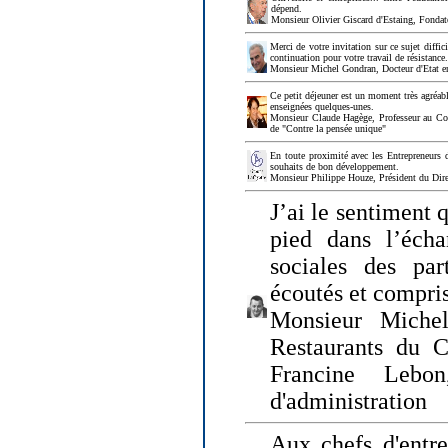
dépend.
Monsieur Olivier Giscard d'Estaing, Fonda
Merci de votre invitation sur ce sujet diffi
continuation pour votre travail de résistanc
Monsieur Michel Gondran, Docteur d'Etat e
Ce petit déjeuner est un moment très agréable
enseignées quelques-unes.
Monsieur Claude Hagège, Professeur au Col
de "Contre la pensée unique"
En toute proximité avec les Entrepreneurs 
souhaits de bon développement.
Monsieur Philippe Houze, Président du Dire
J’ai le sentiment 
pied dans l’écha
sociales des par
écoutés et compris
Monsieur Michel
Restaurants du 
Francine Lebo
d'administration
Aux chefs d'entr