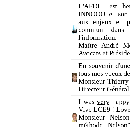
L'AFDIT est heu
INNOOO et son E
aux enjeux en pr
commun dans l
l'information.
Maître André Me
Avocats et Présid
En souvenir d'une
tous mes voeux de 
Monsieur Thierry 
Directeur Général 
I was
very
happy 
Vive LCE9 ! Love
Monsieur Nelson
méthode Nelson"