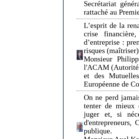
Secrétariat génér
rattaché au Premi
L’esprit de la ren
crise financière,
d’entreprise : pre
risques (maîtriser)
Monsieur Philipp
l'ACAM (Autorité 
et des Mutuelle
Européenne de Co
On ne perd jamais
tenter de mieux
juger et, si néce
d'entrepreneurs, 
publique.