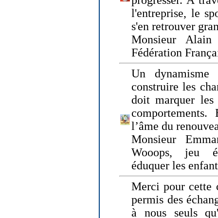
progresser. A trav
l'entreprise, le s
s'en retrouver gran
Monsieur Alain 
Fédération França
Un dynamisme 
construire les ch
doit marquer les 
comportements. 
l’âme du renouvea
Monsieur Emman
Wooops, jeu éd
éduquer les enfan
Merci pour cette 
permis des échange
à nous seuls qu'