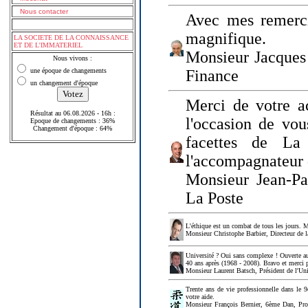
Nous contacter
Avec mes remerci
magnifique.
LA SOCIETE DE LA CONNAISSANCE
ET DE L'IMMATERIEL
Monsieur Jacques 
Nous vivons :
une époque de changements
Finance
un changement d'époque
Merci de votre a
Résultat au 06.08.2026 - 16h :
l'occasion de vou
Epoque de changements : 36%
Changement d'époque : 64%
facettes de La
l'accompagnateur 
Monsieur Jean-P
La Poste
L'éthique est un combat de tous les jours. Me
Monsieur Christophe Barbier, Directeur de l
Université ? Oui sans complexe ! Ouverte au
40 ans après (1968 - 2008). Bravo et merci 
Monsieur Laurent Batsch, Président de l'Uni
Trente ans de vie professionnelle dans le 9
votre aide.
Monsieur François Bernier, 6ème Dan, Profes