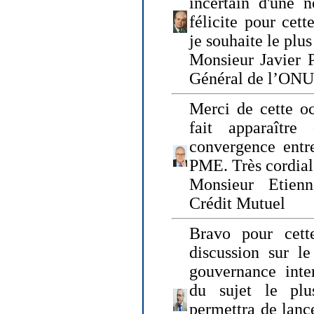
incertain d'une 
félicite pour cett
je souhaite le plu
Monsieur Javier P
Général de l’ONU
Merci de cette o
fait apparaîtr
convergence entre
PME. Très cordia
Monsieur Etienn
Crédit Mutuel
Bravo pour cett
discussion sur le
gouvernance inter
du sujet le plu
permettra de lanc