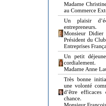
Madame Christine
au Commerce Exté
Un plaisir d’
entrepreneurs.
Monsieur Didier 
Président du Clu
Entreprises Franç
Un petit déjeune
cordialement.
Madame Anne La
Très bonne initia
une volonté com
d’être efficaces
chance.
Monsieur Françoi