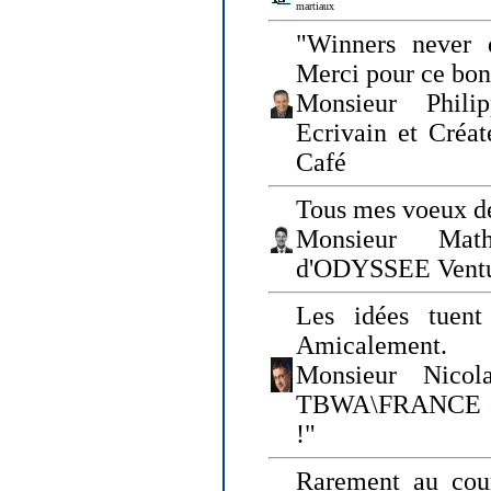
martiaux
"Winners never q
Merci pour ce bo
Monsieur Philip
Ecrivain et Créa
Café
Tous mes voeux de
Monsieur Math
d'ODYSSEE Vent
Les idées tuen
Amicalement.
Monsieur Nicol
TBWA\FRANCE et 
!"
Rarement au cour