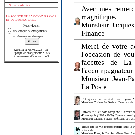
Nous contacter
Avec mes remerci
magnifique.
LA SOCIETE DE LA CONNAISSANCE
ET DE L'IMMATERIEL
Monsieur Jacques 
Nous vivons :
une époque de changements
Finance
un changement d'époque
Merci de votre a
Résultat au 08.08.2026 - 1h :
l'occasion de vou
Epoque de changements : 36%
Changement d'époque : 64%
facettes de La
l'accompagnateur 
Monsieur Jean-P
La Poste
L'éthique est un combat de tous les jours. Me
Monsieur Christophe Barbier, Directeur de l
Université ? Oui sans complexe ! Ouverte au
40 ans après (1968 - 2008). Bravo et merci 
Monsieur Laurent Batsch, Président de l'Uni
Trente ans de vie professionnelle dans le 9
votre aide.
Monsieur François Bernier, 6ème Dan, Profes