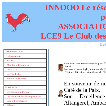
INNOOO Le résea
p
ASSOCIATI
LCE9 Le Club des
Le livre de
PRESENTATION
Interventions
Esprit
Avec tous mes remerciements pour l'i
Membres d'Honneur
qualité.
Professeur Yves Agid, membre de l'A
Livre d'Or
d'éthique, Directeur scientifique de l'
Le Prix LCE9
Revue de Presse
En souvenir de no
ADHESION
Café de la Paix.
Demande d'adhésion
Son Excellenc
Localisation des Entrepreneurs
Liens thématiques
Altangerel, Amba
Mécénat