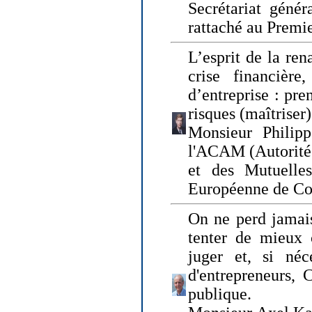
Secrétariat génér
rattaché au Premi
L’esprit de la ren
crise financière,
d’entreprise : pre
risques (maîtriser)
Monsieur Philipp
l'ACAM (Autorité 
et des Mutuelle
Européenne de Co
On ne perd jamais
tenter de mieux
juger et, si néce
d'entrepreneurs, 
publique.