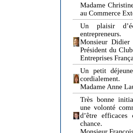
Madame Christine
au Commerce Exté
Un plaisir d’
entrepreneurs.
Monsieur Didier 
Président du Clu
Entreprises Franç
Un petit déjeune
cordialement.
Madame Anne La
Très bonne initia
une volonté com
d’être efficaces
chance.
Monsieur Françoi