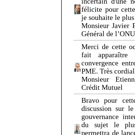
incertain d'une 
félicite pour cett
je souhaite le plu
Monsieur Javier P
Général de l’ONU
Merci de cette o
fait apparaîtr
convergence entre
PME. Très cordia
Monsieur Etienn
Crédit Mutuel
Bravo pour cett
discussion sur le
gouvernance inter
du sujet le plu
permettra de lanc