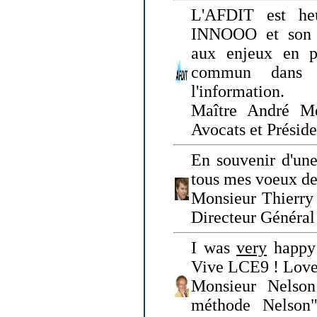
L'AFDIT est heu
INNOOO et son E
aux enjeux en pr
commun dans l
l'information.
Maître André Me
Avocats et Présid
En souvenir d'une
tous mes voeux de 
Monsieur Thierry 
Directeur Général 
I was
very
happy 
Vive LCE9 ! Love
Monsieur Nelson
méthode Nelson"