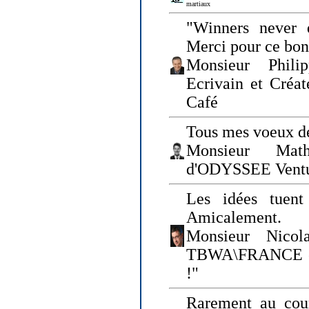
martiaux
"Winners never q
Merci pour ce bo
Monsieur Philip
Ecrivain et Créa
Café
Tous mes voeux de
Monsieur Math
d'ODYSSEE Vent
Les idées tuen
Amicalement.
Monsieur Nicol
TBWA\FRANCE et 
!"
Rarement au cour