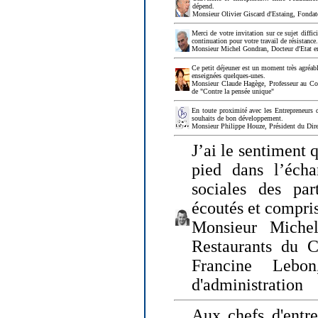
dépend.
Monsieur Olivier Giscard d'Estaing, Fonda
Merci de votre invitation sur ce sujet diffi
continuation pour votre travail de résistanc
Monsieur Michel Gondran, Docteur d'Etat e
Ce petit déjeuner est un moment très agréable
enseignées quelques-unes.
Monsieur Claude Hagège, Professeur au Col
de "Contre la pensée unique"
En toute proximité avec les Entrepreneurs 
souhaits de bon développement.
Monsieur Philippe Houze, Président du Dire
J’ai le sentiment 
pied dans l’écha
sociales des par
écoutés et compris
Monsieur Michel
Restaurants du 
Francine Lebo
d'administration
Aux chefs d'entr