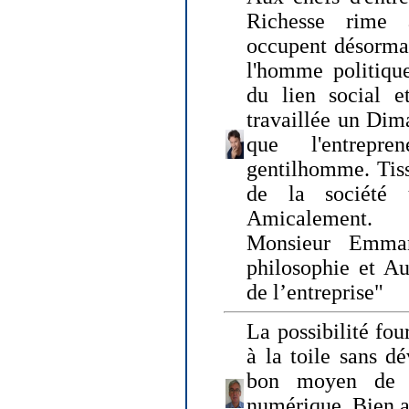
Richesse rime 
occupent désormai
l'homme politique
du lien social e
travaillée un Dim
que l'entrepr
gentilhomme. Tisse
de la société 
Amicalement.
Monsieur Emman
philosophie et Au
de l’entreprise"
La possibilité fo
à la toile sans dé
bon moyen de pr
numérique. Bien 