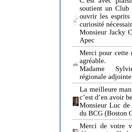
C’est avec plais
soutient un Club
ouvrir les esprit
curiosité nécessai
Monsieur Jacky Ch
Apec
Merci pour cette 
agréable.
Madame Sylvie
régionale adjoint
La meilleure mani
c’est d’en avoir b
Monsieur Luc de 
du BCG (Boston C
Merci de votre vi