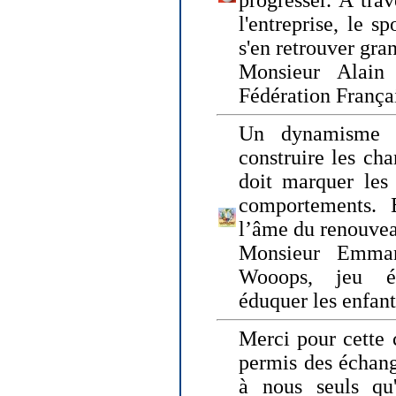
progresser. A trav
l'entreprise, le s
s'en retrouver gran
Monsieur Alain 
Fédération França
Un dynamisme 
construire les ch
doit marquer les 
comportements. 
l’âme du renouvea
Monsieur Emman
Wooops, jeu éd
éduquer les enfan
Merci pour cette 
permis des échange
à nous seuls qu'