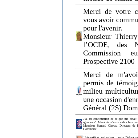
Merci de votre ch
vous avoir commu
pour l'avenir.
Monsieur Thierry
l’OCDE, des N
Commission eu
Prospective 2100
Merci de m'avoi
permis de témoig
milieu multicultur
une occasion d'en
Général (2S) Dom
J’ai eu confirmation de ce que me disait
ignorance". Merci de m’avoir aidé à les co
Monsieur Bernard Giroux, Directeur de 
Commerce
Université et entreprises... entre l'éducat