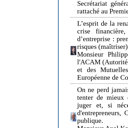
Secrétariat génér
rattaché au Premi
L’esprit de la ren
crise financière,
d’entreprise : pre
risques (maîtriser)
Monsieur Philipp
l'ACAM (Autorité 
et des Mutuelle
Européenne de Co
On ne perd jamais
tenter de mieux
juger et, si néce
d'entrepreneurs, 
publique.