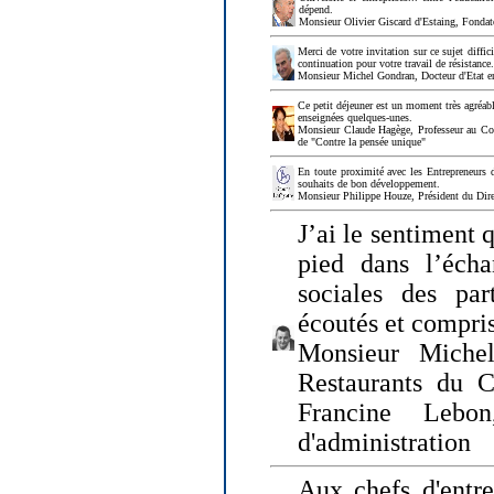
dépend.
Monsieur Olivier Giscard d'Estaing, Fonda
Merci de votre invitation sur ce sujet diffi
continuation pour votre travail de résistanc
Monsieur Michel Gondran, Docteur d'Etat e
Ce petit déjeuner est un moment très agréable
enseignées quelques-unes.
Monsieur Claude Hagège, Professeur au Col
de "Contre la pensée unique"
En toute proximité avec les Entrepreneurs 
souhaits de bon développement.
Monsieur Philippe Houze, Président du Dire
J’ai le sentiment 
pied dans l’écha
sociales des par
écoutés et compris
Monsieur Michel
Restaurants du 
Francine Lebo
d'administration
Aux chefs d'entr