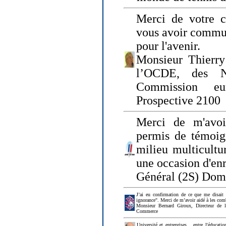
Merci de votre ch
vous avoir commu
pour l'avenir.
Monsieur Thierry
l’OCDE, des N
Commission eu
Prospective 2100
Merci de m'avoi
permis de témoig
milieu multicultur
une occasion d'en
Général (2S) Dom
J’ai eu confirmation de ce que me disait
ignorance". Merci de m’avoir aidé à les co
Monsieur Bernard Giroux, Directeur de 
Commerce
Université et entreprises... entre l'éducat