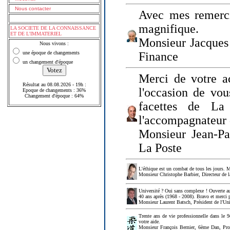
Nous contacter
Avec mes remerci
magnifique.
LA SOCIETE DE LA CONNAISSANCE
ET DE L'IMMATERIEL
Monsieur Jacques 
Nous vivons :
une époque de changements
Finance
un changement d'époque
Merci de votre a
Résultat au 08.08.2026 - 19h :
l'occasion de vou
Epoque de changements : 36%
Changement d'époque : 64%
facettes de La
l'accompagnateur 
Monsieur Jean-P
La Poste
L'éthique est un combat de tous les jours. Me
Monsieur Christophe Barbier, Directeur de l
Université ? Oui sans complexe ! Ouverte au
40 ans après (1968 - 2008). Bravo et merci 
Monsieur Laurent Batsch, Président de l'Uni
Trente ans de vie professionnelle dans le 9
votre aide.
Monsieur François Bernier, 6ème Dan, Profes