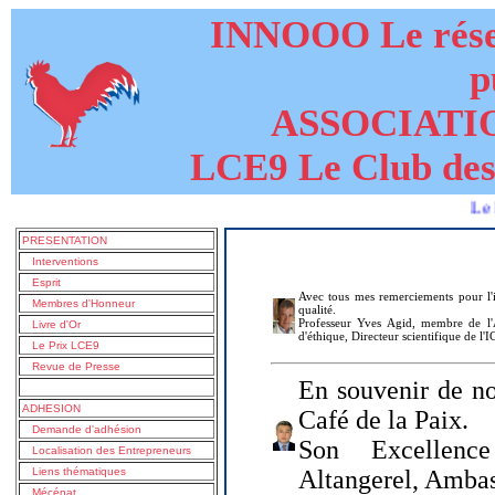
INNOOO Le résea
p
ASSOCIATI
LCE9 Le Club des
Le livre de
PRESENTATION
Interventions
Esprit
Avec tous mes remerciements pour l'i
Membres d'Honneur
qualité.
Professeur Yves Agid, membre de l'A
Livre d'Or
d'éthique, Directeur scientifique de l'
Le Prix LCE9
Revue de Presse
En souvenir de no
ADHESION
Café de la Paix.
Demande d'adhésion
Son Excellenc
Localisation des Entrepreneurs
Liens thématiques
Altangerel, Amba
Mécénat