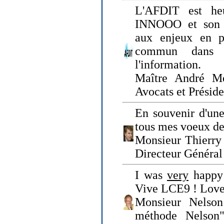
L'AFDIT est heu
INNOOO et son E
aux enjeux en pr
commun dans l
l'information.
Maître André Me
Avocats et Présid
En souvenir d'une
tous mes voeux de 
Monsieur Thierry 
Directeur Général 
I was
very
happy 
Vive LCE9 ! Love
Monsieur Nelson
méthode Nelson"