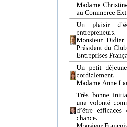
Madame Christine
au Commerce Exté
Un plaisir d’
entrepreneurs.
Monsieur Didier 
Président du Clu
Entreprises Franç
Un petit déjeune
cordialement.
Madame Anne La
Très bonne initia
une volonté com
d’être efficaces
chance.
Monsieur Françoi