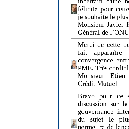
incertain d'une 
félicite pour cett
je souhaite le plu
Monsieur Javier P
Général de l’ONU
Merci de cette o
fait apparaîtr
convergence entre
PME. Très cordia
Monsieur Etienn
Crédit Mutuel
Bravo pour cett
discussion sur le
gouvernance inter
du sujet le plu
permettra de lanc