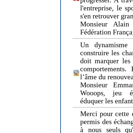
progresser. A trav
l'entreprise, le s
s'en retrouver gran
Monsieur Alain 
Fédération França
Un dynamisme 
construire les ch
doit marquer les 
comportements. 
l’âme du renouvea
Monsieur Emman
Wooops, jeu éd
éduquer les enfan
Merci pour cette 
permis des échange
à nous seuls qu'