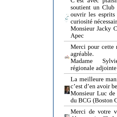
C’est avec plais
soutient un Club
ouvrir les esprit
curiosité nécessai
Monsieur Jacky Ch
Apec
Merci pour cette 
agréable.
Madame Sylvie
régionale adjoint
La meilleure mani
c’est d’en avoir b
Monsieur Luc de 
du BCG (Boston C
Merci de votre vi