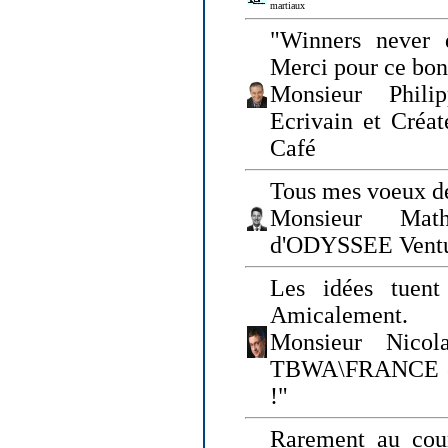
martiaux
"Winners never q
Merci pour ce bo
Monsieur Philip
Ecrivain et Créa
Café
Tous mes voeux de
Monsieur Math
d'ODYSSEE Vent
Les idées tuen
Amicalement.
Monsieur Nicol
TBWA\FRANCE et 
!"
Rarement au cour