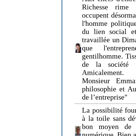
Richesse rime 
occupent désormai
l'homme politique
du lien social e
travaillée un Dim
que l'entrepr
gentilhomme. Tisse
de la société 
Amicalement.
Monsieur Emman
philosophie et Au
de l’entreprise"
La possibilité fo
à la toile sans dé
bon moyen de pr
numérique. Bien 