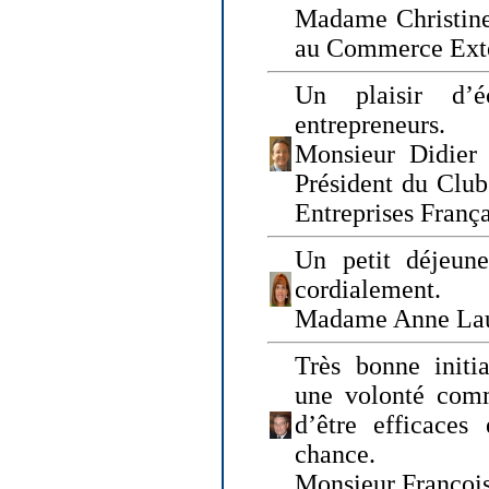
Madame Christine
au Commerce Exté
Un plaisir d’
entrepreneurs.
Monsieur Didier 
Président du Clu
Entreprises Franç
Un petit déjeune
cordialement.
Madame Anne La
Très bonne initia
une volonté com
d’être efficaces
chance.
Monsieur Françoi