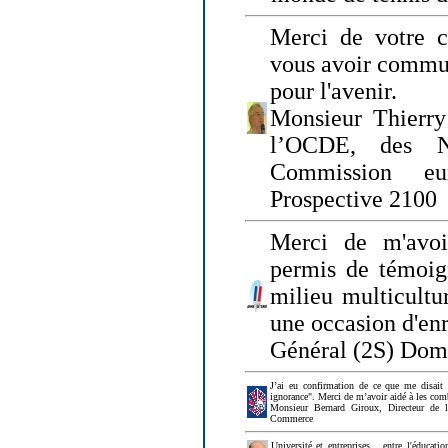
Merci de votre ch
vous avoir commu
pour l'avenir.
Monsieur Thierry
l’OCDE, des N
Commission eu
Prospective 2100
Merci de m'avoi
permis de témoig
milieu multicultur
une occasion d'en
Général (2S) Dom
J’ai eu confirmation de ce que me disait
ignorance". Merci de m’avoir aidé à les co
Monsieur Bernard Giroux, Directeur de 
Commerce
Université et entreprises... entre l'éducat