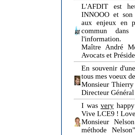
L'AFDIT est heu
INNOOO et son E
aux enjeux en pr
commun dans l
l'information.
Maître André Me
Avocats et Présid
En souvenir d'une
tous mes voeux de 
Monsieur Thierry 
Directeur Général 
I was
very
happy 
Vive LCE9 ! Love
Monsieur Nelson
méthode Nelson"