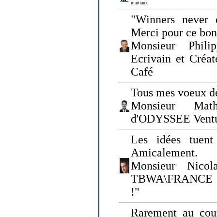
martiaux
"Winners never q
Merci pour ce bo
Monsieur Philip
Ecrivain et Créa
Café
Tous mes voeux de
Monsieur Math
d'ODYSSEE Vent
Les idées tuen
Amicalement.
Monsieur Nicol
TBWA\FRANCE et 
!"
Rarement au cour