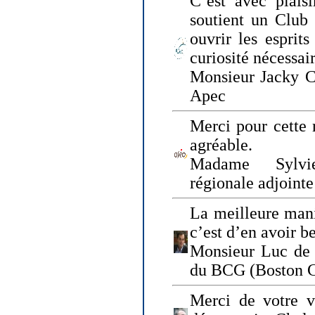
C’est avec plais
soutient un Club
ouvrir les esprit
curiosité nécessai
Monsieur Jacky Ch
Apec
Merci pour cette 
agréable.
Madame Sylvie
régionale adjoint
La meilleure mani
c’est d’en avoir b
Monsieur Luc de 
du BCG (Boston C
Merci de votre vi