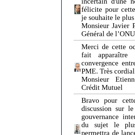
incertain d'une 
félicite pour cett
je souhaite le plu
Monsieur Javier P
Général de l’ONU
Merci de cette o
fait apparaîtr
convergence entre
PME. Très cordia
Monsieur Etienn
Crédit Mutuel
Bravo pour cett
discussion sur le
gouvernance inter
du sujet le plu
permettra de lanc