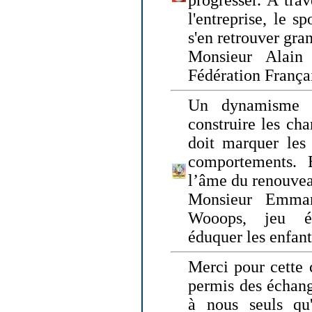
progresser. A trav
l'entreprise, le s
s'en retrouver gran
Monsieur Alain 
Fédération França
Un dynamisme 
construire les ch
doit marquer les 
comportements. 
l’âme du renouvea
Monsieur Emman
Wooops, jeu éd
éduquer les enfan
Merci pour cette 
permis des échange
à nous seuls qu'