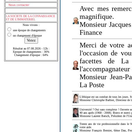
Nous contacter
Avec mes remerci
magnifique.
LA SOCIETE DE LA CONNAISSANCE
ET DE L'IMMATERIEL
Monsieur Jacques 
Nous vivons :
une époque de changements
Finance
un changement d'époque
Merci de votre a
Résultat au 07.08.2026 - 12h :
l'occasion de vou
Epoque de changements : 36%
Changement d'époque : 64%
facettes de La
l'accompagnateur 
Monsieur Jean-P
La Poste
L'éthique est un combat de tous les jours. Me
Monsieur Christophe Barbier, Directeur de l
Université ? Oui sans complexe ! Ouverte au
40 ans après (1968 - 2008). Bravo et merci 
Monsieur Laurent Batsch, Président de l'Uni
Trente ans de vie professionnelle dans le 9
votre aide.
Monsieur François Bernier, 6ème Dan, Profes