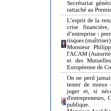
Secrétariat génér
rattaché au Premi
L’esprit de la ren
crise financière,
d’entreprise : pre
risques (maîtriser)
Monsieur Philipp
l'ACAM (Autorité 
et des Mutuelle
Européenne de Co
On ne perd jamais
tenter de mieux
juger et, si néce
d'entrepreneurs, 
publique.