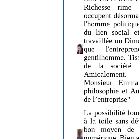
Richesse rime 
occupent désormai
l'homme politique
du lien social e
travaillée un Dim
que l'entrepr
gentilhomme. Tisse
de la société 
Amicalement.
Monsieur Emman
philosophie et Au
de l’entreprise"
La possibilité fo
à la toile sans dé
bon moyen de pr
numérique. Bien 