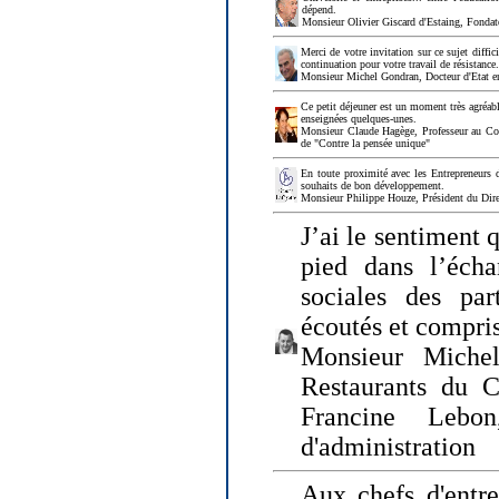
dépend.
Monsieur Olivier Giscard d'Estaing, Fonda
Merci de votre invitation sur ce sujet diffi
continuation pour votre travail de résistanc
Monsieur Michel Gondran, Docteur d'Etat e
Ce petit déjeuner est un moment très agréable
enseignées quelques-unes.
Monsieur Claude Hagège, Professeur au Col
de "Contre la pensée unique"
En toute proximité avec les Entrepreneurs 
souhaits de bon développement.
Monsieur Philippe Houze, Président du Dire
J’ai le sentiment 
pied dans l’écha
sociales des par
écoutés et compris
Monsieur Michel
Restaurants du 
Francine Lebo
d'administration
Aux chefs d'entr