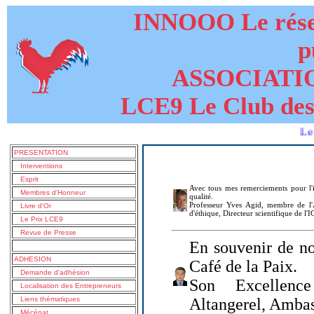
INNOOO Le résea
p
ASSOCIATI
LCE9 Le Club des
Le livre
PRESENTATION
Interventions
Esprit
Avec tous mes remerciements pour l'i
Membres d'Honneur
qualité.
Professeur Yves Agid, membre de l'A
Livre d'Or
d'éthique, Directeur scientifique de l'
Le Prix LCE9
Revue de Presse
En souvenir de no
ADHESION
Café de la Paix.
Demande d'adhésion
Son Excellenc
Localisation des Entrepreneurs
Liens thématiques
Altangerel, Amba
Mécénat