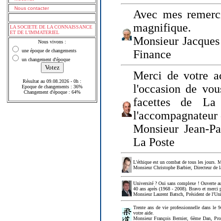
Nous contacter
Avec mes remerci
magnifique.
LA SOCIETE DE LA CONNAISSANCE
ET DE L'IMMATERIEL
Monsieur Jacques 
Nous vivons :
une époque de changements
Finance
un changement d'époque
Merci de votre a
Résultat au 09.08.2026 - 0h :
l'occasion de vou
Epoque de changements : 36%
Changement d'époque : 64%
facettes de La
l'accompagnateur 
Monsieur Jean-P
La Poste
L'éthique est un combat de tous les jours. Me
Monsieur Christophe Barbier, Directeur de l
Université ? Oui sans complexe ! Ouverte au
40 ans après (1968 - 2008). Bravo et merci 
Monsieur Laurent Batsch, Président de l'Uni
Trente ans de vie professionnelle dans le 9
votre aide.
Monsieur François Bernier, 6ème Dan, Profes