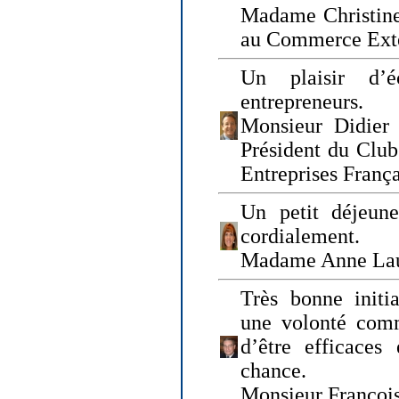
Madame Christine
au Commerce Exté
Un plaisir d’
entrepreneurs.
Monsieur Didier 
Président du Clu
Entreprises Franç
Un petit déjeune
cordialement.
Madame Anne La
Très bonne initia
une volonté com
d’être efficaces
chance.
Monsieur Françoi