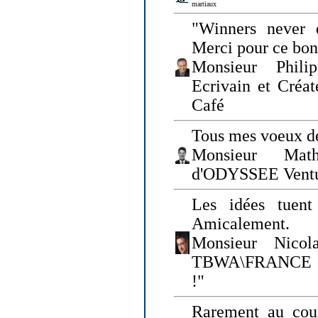
martiaux
"Winners never q
Merci pour ce bo
Monsieur Philip
Ecrivain et Créa
Café
Tous mes voeux de
Monsieur Math
d'ODYSSEE Vent
Les idées tuen
Amicalement.
Monsieur Nicol
TBWA\FRANCE et 
!"
Rarement au cour