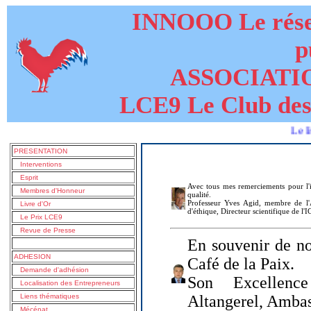
INNOOO Le résea
p
ASSOCIATI
LCE9 Le Club des
Le livre de 
PRESENTATION
Interventions
Esprit
Avec tous mes remerciements pour l'i
Membres d'Honneur
qualité.
Professeur Yves Agid, membre de l'A
Livre d'Or
d'éthique, Directeur scientifique de l'
Le Prix LCE9
Revue de Presse
En souvenir de no
ADHESION
Café de la Paix.
Demande d'adhésion
Son Excellenc
Localisation des Entrepreneurs
Liens thématiques
Altangerel, Amba
Mécénat