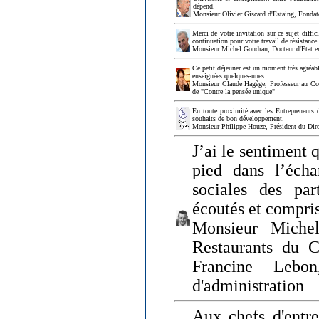
dépend.
Monsieur Olivier Giscard d'Estaing, Fonda
Merci de votre invitation sur ce sujet diffi
continuation pour votre travail de résistanc
Monsieur Michel Gondran, Docteur d'Etat e
Ce petit déjeuner est un moment très agréable
enseignées quelques-unes.
Monsieur Claude Hagège, Professeur au Col
de "Contre la pensée unique"
En toute proximité avec les Entrepreneurs 
souhaits de bon développement.
Monsieur Philippe Houze, Président du Dire
J’ai le sentiment 
pied dans l’écha
sociales des par
écoutés et compris
Monsieur Michel
Restaurants du 
Francine Lebo
d'administration
Aux chefs d'entr