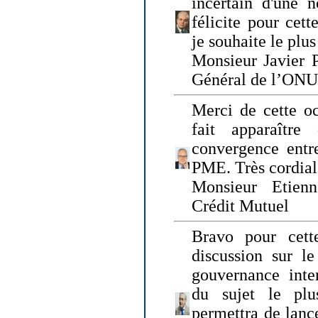
incertain d'une 
félicite pour cett
je souhaite le plu
Monsieur Javier P
Général de l’ONU
Merci de cette o
fait apparaîtr
convergence entre
PME. Très cordia
Monsieur Etienn
Crédit Mutuel
Bravo pour cett
discussion sur le
gouvernance inter
du sujet le plu
permettra de lanc