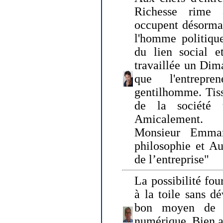
Richesse rime 
occupent désormai
l'homme politique
du lien social e
travaillée un Dim
que l'entrepr
gentilhomme. Tisse
de la société 
Amicalement.
Monsieur Emman
philosophie et Au
de l’entreprise"
La possibilité fo
à la toile sans dé
bon moyen de pr
numérique. Bien 