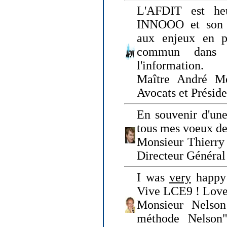
L'AFDIT est heu
INNOOO et son E
aux enjeux en pr
commun dans l
l'information.
Maître André Me
Avocats et Présid
En souvenir d'une
tous mes voeux de 
Monsieur Thierry 
Directeur Général 
I was
very
happy 
Vive LCE9 ! Love
Monsieur Nelson
méthode Nelson"