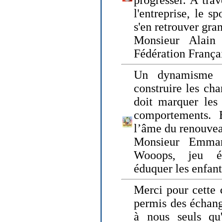
progresser. A trav
l'entreprise, le s
s'en retrouver gran
Monsieur Alain 
Fédération França
Un dynamisme 
construire les ch
doit marquer les 
comportements. 
l’âme du renouvea
Monsieur Emman
Wooops, jeu éd
éduquer les enfan
Merci pour cette 
permis des échange
à nous seuls qu'