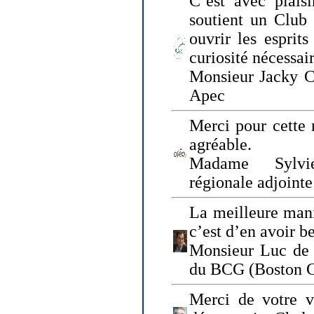
C’est avec plais
soutient un Club
ouvrir les esprit
curiosité nécessai
Monsieur Jacky Ch
Apec
Merci pour cette 
agréable.
Madame Sylvie
régionale adjoint
La meilleure mani
c’est d’en avoir b
Monsieur Luc de 
du BCG (Boston C
Merci de votre vi