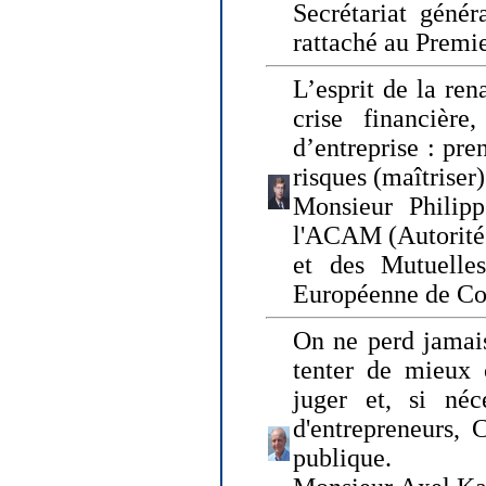
Secrétariat génér
rattaché au Premi
L’esprit de la ren
crise financière,
d’entreprise : pre
risques (maîtriser)
Monsieur Philipp
l'ACAM (Autorité 
et des Mutuelle
Européenne de Co
On ne perd jamais
tenter de mieux
juger et, si néce
d'entrepreneurs, 
publique.