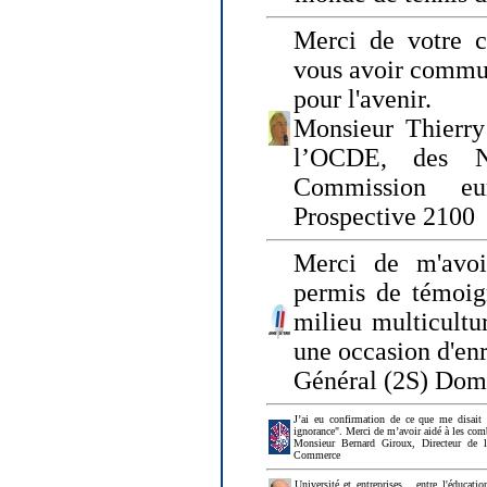
Merci de votre ch
vous avoir commu
pour l'avenir.
Monsieur Thierry
l’OCDE, des N
Commission eu
Prospective 2100
Merci de m'avoi
permis de témoig
milieu multicultur
une occasion d'en
Général (2S) Dom
J’ai eu confirmation de ce que me disait
ignorance". Merci de m’avoir aidé à les co
Monsieur Bernard Giroux, Directeur de 
Commerce
Université et entreprises... entre l'éducat