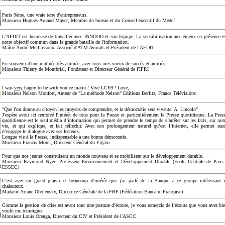
Paris 9ème, une vraie terre d'entrepreneurs.
Monsieur Hugues-Arnaud Mayer, Membre du bureau et du Conseil executif du Medef
L'AFDIT est heureuse de travailler avec INNOOO et son Equipe. La sensibilisation aux enjeux en présence e
notre objectif commun dans la grande bataille de l'information.
Maître André Meillassoux, Associé d'ATM Avocats et Président de l'AFDIT
En souvenir d'une matinée très animée, avec tous mes voeux de succès et amitiés.
Monsieur Thierry de Montbrial, Fondateur et Directeur Général de l'IFRI
I was
very
happy to be with you ce matin ! Vive LCE9 ! Love,
Monsieur Nelson Monfort, Auteur de "La méthode Nelson" Editions Berlitz, France Télévisions
"Que l'on donne au citoyen les moyens de comprendre, et la démocratie sera vivante. A. Lincoln"
J'espère avoir ici renforcé l'intérêt de tous pour la Presse et particulièrement la Presse quotidienne. La Pres
quotidienne est le seul média d’information qui permet de prendre le temps de s’arrêter sur les faits, sur not
vie, et qui explique, et fait réfléchir. Avec son prolongement naturel qu’est l’internet, elle permet aus
d’engager le dialogue avec ses lecteurs.
Longue vie à la Presse, indispensable à une bonne démocratie.
Monsieur Francis Morel, Directeur Général du Figaro
Pour que nos jeunes construisent un monde nouveau et se mobilisent sur le développement durable.
Monsieur Raymond Nyer, Professeur Environnement et Développement Durable (Ecole Centrale de Paris
ESSEC)
C'est avec un grand plaisir et beaucoup d'intérêt que j'ai parlé de la Banque à ce groupe intéressant 
chaleureux.
Madame Ariane Obolensky, Directrice Générale de la FBF (Fédération Bancaire Française)
Comme la gestion de crise est avant tout une posture d’écoute, je vous remercie de l’écoute que vous avez bi
voulu me témoigner.
Monsieur Louis Orenga, Directeur du CIV et Président de l'ASCC