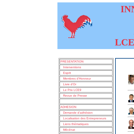
INN
LCE9
PRESENTATION
Interventions
Esprit
Membres d'Honneur
Livre d'Or
Le Prix LCE9
Revue de Presse
ADHESION
Demande d'adhésion
Localisation des Entrepreneurs
Liens thématiques
Mécénat