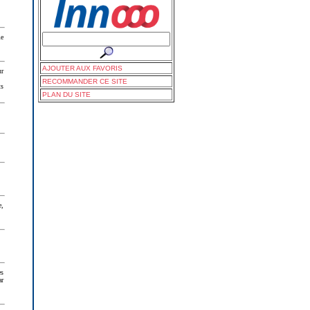
me
AJOUTER AUX FAVORIS
ur
RECOMMANDER CE SITE
ts
PLAN DU SITE
e,
es
ar