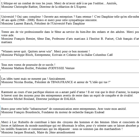
L'éthique est un combat de tous les jours. Merci de m'avoir aidé à ne pas l'oublier... Amitiés,
Monsieur Christophe Barbier, Directeur de la rédaction de L'Express
Université ? Oui sans complexe ! Ouverte aux entreprises ? Sans retenue ! C'est Dauphine telle qu'en elle-mê
40 ans après (1968 - 2008). Bravo et merci pour cette sympathique rencontre.
Monsieur Laurent Batsch, Président de l'Université Paris Dauphine
Trente ans de vie professionnelle dans le 9ème au service du bien-être des enfants et des adultes. Merci po
votre aide.
Monsieur François Bernier, 6ème Dan, Professeur d’arts martiaux à l'Institut B. Pariset, Club français d’ar
martiaux
"Winners never quit. Quitters never win". Merci pour ce bon moment !
Monsieur Philippe Bloch, Entrepreneur, Ecrivain et Créateur de la chaîne Columbus Café
Tous mes voeux de poursuite de ce succès !
Monsieur Mathieu Boillet, Président d'ODYSSEE Venture
Les idées tuent mais ne meurent pas ! Amicalement.
Monsieur Nicolas Bordas, Président de TBWA\FRANCE et auteur de "L'idée qui tue !"
Rarement au cours d’une pacifique réunion on a autant parlé d’arme ! Il est vrai que le droit d’auteur, la marqu
le brevet sont des moyens pour des entrepreneurs avertis de rester dans un esprit de conquête et de rivalité.
Monsieur Michel Bouland, Directeur juridique de DALKIA
Bravo pour cette belle "infrastructure" de communication entre entrepreneurs. Avec toute mon amitié.
Monsieur François Bourdoncle, Fondateur du moteur de recherche français Exalead
Merci à Luc Rubiello de contribuer à faire des citoyens des hommes et des femmes libres et conscients d
forces et faiblesses du monde numérique qui est désormais le nôtre, pour s'y orienter sans se laisser absorber p
les intérêts financiers et commerciaux qui les dépassent : nous ne sommes pas des marchandises !
Monsieur Jacques Boutault, Maire du 2ème arrondissement