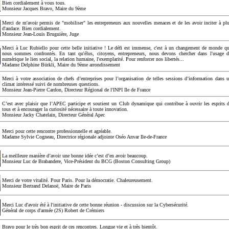
Bien cordialement à vous tous.
Monsieur Jacques Bravo, Maire du 9ème
Merci de m'avoir permis de "mobiliser" les entrepreneurs aux nouvelles menaces et de les avoir inciter à pl
d'audace. Bien cordialement.
Monsieur Jean-Louis Bruguière, Juge
Merci à Luc Rubiello pour cette belle initiative ! Le défi est immense, c'est à un changement de monde q
nous sommes confrontés. En tant qu'élus, citoyens, entrepreneurs, nous devons chercher dans l'usage 
numérique le lien social, la relation humaine, l'exemplarité. Pour renforcer nos libertés...
Madame Delphine Bürkli, Maire du 9ème arrondissement
Merci à votre association de chefs d’entreprises pour l’organisation de telles sessions d’information dans 
climat intéressé suivi de nombreuses questions.
Monsieur Jean-Pierre Cardon, Directeur Régional de l'INPI Ile de France
C’est avec plaisir que l’APEC participe et soutient un Club dynamique qui contribue à ouvrir les esprits 
tous et à encourager la curiosité nécessaire à toute innovation.
Monsieur Jacky Chatelain, Directeur Général Apec
Merci pour cette rencontre professionnelle et agréable.
Madame Sylvie Cogneau, Directrice régionale adjointe Oséo Anvar Ile-de-France
La meilleure manière d’avoir une bonne idée c’est d’en avoir beaucoup.
Monsieur Luc de Brabandere, Vice-Président du BCG (Boston Consulting Group)
Merci de votre vitalité. Pour Paris. Pour la démocratie. Chaleureusement.
Monsieur Bertrand Delanoë, Maire de Paris
Merci Luc d'avoir été à l'initiative de cette bonne réunion - discussion sur la Cybersécurité.
Général de corps d'armée (2S) Robert de Crémiers
Bravo pour le très bon esprit de ces rencontres. Longue vie et à très bientôt.