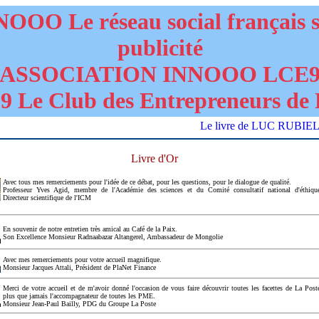
OOO Le réseau social français 
publicité
ASSOCIATION INNOOO LCE
 Le Club des Entrepreneurs de 
Le livre de LUC RUBIELLO "D
Livre d'Or
Avec tous mes remerciements pour l'idée de ce débat, pour les questions, pour le dialogue de qualité.
Professeur Yves Agid, membre de l'Académie des sciences et du Comité consultatif national d'éthiqu
Directeur scientifique de l'ICM
En souvenir de notre entretien très amical au Café de la Paix.
Son Excellence Monsieur Radnaabazar Altangerel, Ambassadeur de Mongolie
Avec mes remerciements pour votre accueil magnifique.
Monsieur Jacques Attali, Président de PlaNet Finance
Merci de votre accueil et de m'avoir donné l'occasion de vous faire découvrir toutes les facettes de La Post
plus que jamais l'accompagnateur de toutes les PME.
Monsieur Jean-Paul Bailly, PDG du Groupe La Poste