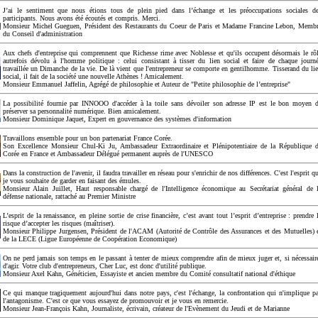
J’ai le sentiment que nous étions tous de plein pied dans l’échange et les préoccupations sociales d
participants. Nous avons été écoutés et compris. Merci.
Monsieur Michel Gueguen, Président des Restaurants du Coeur de Paris et Madame Francine Lebon, Memb
du Conseil d'administration
Aux chefs d'entreprise qui comprennent que Richesse rime avec Noblesse et qu'ils occupent désormais le rô
autrefois dévolu à l'homme politique : celui consistant à tisser du lien social et faire de chaque journ
travaillée un Dimanche de la vie. De là vient que l'entrepreneur se comporte en gentilhomme. Tisserand du li
social, il fait de la société une nouvelle Athènes ! Amicalement.
Monsieur Emmanuel Jaffelin, Agrégé de philosophie et Auteur de "Petite philosophie de l’entreprise"
La possibilité fournie par INNOOO d'accéder à la toile sans dévoiler son adresse IP est le bon moyen 
préserver sa personnalité numérique. Bien amicalement.
Monsieur Dominique Jaquet, Expert en gouvernance des systèmes d'information
Travaillons ensemble pour un bon partenariat France Corée.
Son Excellence Monsieur Chul-Ki Ju, Ambassadeur Extraordinaire et Plénipotentiaire de la République 
Corée en France et Ambassadeur Délégué permanent auprès de l'UNESCO
Dans la construction de l'avenir, il faudra travailler en réseau pour s'enrichir de nos différences. C'est l'esprit q
je vous souhaite de garder en faisant des émules.
Monsieur Alain Juillet, Haut responsable chargé de l'Intelligence économique au Secrétariat général de 
défense nationale, rattaché au Premier Ministre
L’esprit de la renaissance, en pleine sortie de crise financière, c’est avant tout l’esprit d’entreprise : prendre 
risque d’accepter les risques (maîtriser).
Monsieur Philippe Jurgensen, Président de l'ACAM (Autorité de Contrôle des Assurances et des Mutuelles) 
de la LECE (Ligue Européenne de Coopération Economique)
On ne perd jamais son temps en le passant à tenter de mieux comprendre afin de mieux juger et, si nécessair
d'agir. Votre club d'entrepreneurs, Cher Luc, est donc d'utilité publique.
Monsieur Axel Kahn, Généticien, Essayiste et ancien membre du Comité consultatif national d'éthique
Ce qui manque tragiquement aujourd'hui dans notre pays, c'est l'échange, la confrontation qui n'implique p
l'antagonisme. C'est ce que vous essayez de promouvoir et je vous en remercie.
Monsieur Jean-François Kahn, Journaliste, écrivain, créateur de l'Evènement du Jeudi et de Marianne