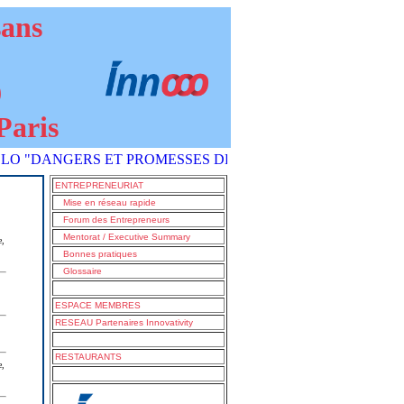
sans
9
Paris
ANGERS ET PROMESSES DE L'IA COMMENT S'EN SORTIR ?" est
ENTREPRENEURIAT
Mise en réseau rapide
Forum des Entrepreneurs
Mentorat / Executive Summary
e,
Bonnes pratiques
Glossaire
ESPACE MEMBRES
RESEAU Partenaires Innovativity
RESTAURANTS
e,