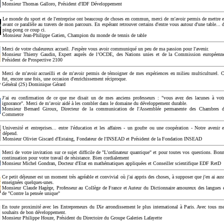
Monsieur Thomas Galloro, Président d'IDF Développement
Le monde du sport et de l'entreprise ont beaucoup de choses en commun, merci de m'avoir permis de mettre 
avant ce parallèle au travers de mon parcours. En espérant retrouver certains d'entre vous autour d'une table... 
ping-pong ce coup ci.
Monsieur Jean-Philippe Gatien, Champion du monde de tennis de table
Merci de votre chaleureux accueil. J'espère vous avoir communiqué un peu de ma passion pour l'avenir.
Monsieur Thierry Gaudin, Expert auprès de l’OCDE, des Nations unies et de la Commission européenn
Président de Prospective 2100
Merci de m'avoir accueilli et de m'avoir permis de témoigner de mes expériences en milieu multiculturel. 
fut, encore une fois, une occasion d'enrichissement réciproque.
Général (2S) Dominique Gérard
J’ai eu confirmation de ce que me disait un de mes anciens professeurs : "vous avez des lacunes à vot
ignorance". Merci de m’avoir aidé à les combler dans le domaine du développement durable.
Monsieur Bernard Giroux, Directeur de la communication de l'Assemblée permanente des Chambres 
Commerce
Université et entreprises... entre l'éducation et les affaires - un goufre ou une coopération - Notre avenir 
dépend.
Monsieur Olivier Giscard d'Estaing, Fondateur de l'INSEAD et Président de la Fondation INSEAD
Merci de votre invitation sur ce sujet difficile de "L'ordinateur quantique" et pour toutes vos questions. Bon
continuation pour votre travail de résistance. Bien cordialement
Monsieur Michel Gondran, Docteur d'Etat en mathématiques appliquées et Conseiller scientifique EDF RetD
Ce petit déjeuner est un moment très agréable et convivial où j'ai appris des choses, à supposer que j'en ai aus
enseignées quelques-unes.
Monsieur Claude Hagège, Professeur au Collège de France et Auteur du Dictionnaire amoureux des langues 
de "Contre la pensée unique"
En toute proximité avec les Entrepreneurs du IXe arrondissement le plus international à Paris. Avec tous m
souhaits de bon développement.
Monsieur Philippe Houze, Président du Directoire du Groupe Galeries Lafayette