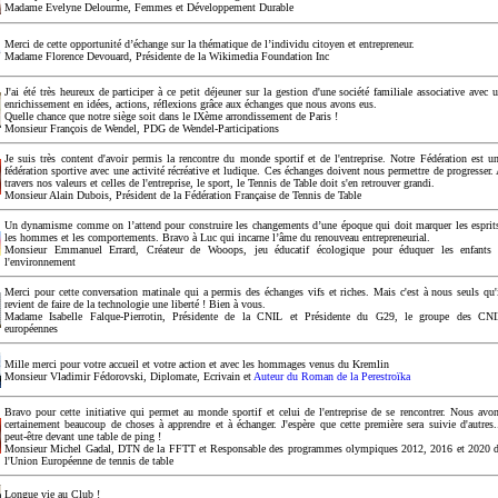
Madame Evelyne Delourme, Femmes et Développement Durable
Merci de cette opportunité d’échange sur la thématique de l’individu citoyen et entrepreneur.
Madame Florence Devouard, Présidente de la Wikimedia Foundation Inc
J'ai été très heureux de participer à ce petit déjeuner sur la gestion d'une société familiale associative avec 
enrichissement en idées, actions, réflexions grâce aux échanges que nous avons eus.
Quelle chance que notre siège soit dans le IXème arrondissement de Paris !
Monsieur François de Wendel, PDG de Wendel-Participations
Je suis très content d'avoir permis la rencontre du monde sportif et de l'entreprise. Notre Fédération est u
fédération sportive avec une activité récréative et ludique. Ces échanges doivent nous permettre de progresser.
travers nos valeurs et celles de l'entreprise, le sport, le Tennis de Table doit s'en retrouver grandi.
Monsieur Alain Dubois, Président de la Fédération Française de Tennis de Table
Un dynamisme comme on l’attend pour construire les changements d’une époque qui doit marquer les esprit
les hommes et les comportements. Bravo à Luc qui incarne l’âme du renouveau entrepreneurial.
Monsieur Emmanuel Errard, Créateur de Wooops, jeu éducatif écologique pour éduquer les enfants
l'environnement
Merci pour cette conversation matinale qui a permis des échanges vifs et riches. Mais c'est à nous seuls qu'
revient de faire de la technologie une liberté ! Bien à vous.
Madame Isabelle Falque-Pierrotin, Présidente de la CNIL et Présidente du G29, le groupe des CN
européennes
Mille merci pour votre accueil et votre action et avec les hommages venus du Kremlin
Monsieur Vladimir Fédorovski, Diplomate, Ecrivain et
Auteur du Roman de la Perestroïka
Bravo pour cette initiative qui permet au monde sportif et celui de l'entreprise de se rencontrer. Nous avo
certainement beaucoup de choses à apprendre et à échanger. J'espère que cette première sera suivie d'autres.
peut-être devant une table de ping !
Monsieur Michel Gadal, DTN de la FFTT et Responsable des programmes olympiques 2012, 2016 et 2020 
l'Union Européenne de tennis de table
Longue vie au Club !