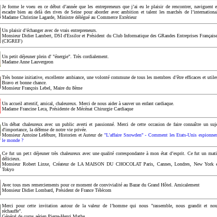
Je forme le voeu en ce début d’année que les entrepreneurs que j’ai eu le plaisir de rencontrer, naviguent 
escadre bien au delà des rives de Seine pour aborder avec ambition et talent les marchés de l’internationa
Madame Christine Lagarde, Ministre délégué au Commerce Extérieur
Un plaisir d’échanger avec de vrais entrepreneurs.
Monsieur Didier Lambert, DSI d'Essilor et Président du Club Informatique des GRandes Entreprises Français
(CIGREF)
Un petit déjeuner plein d' "énergie". Très cordialement.
Madame Anne Lauvergeon
Très bonne initiative, excellente ambiance, une volonté commune de tous les membres d’être efficaces et utile
Bravo et bonne chance.
Monsieur François Lebel, Maire du 8ème
Un accueil attentif, amical, chaleureux. Merci de nous aider à sauver un enfant cardiaque.
Madame Francine Leca, Présidente de Mécénat Chirurgie Cardiaque
Un débat chaleureux avec un public averti et passionné. Merci de cette occasion de faire connaître un suj
d'importance, la défense de notre vie privée.
Monsieur Antoine Lefébure, Historien et Auteur de
"L'affaire Snowden" - Comment les Etats-Unis espionne
le monde ?
Ce fut un petit déjeuner très chaleureux avec une qualité correspondante à mon état d’esprit. Ce fut un mat
délicieux.
Monsieur Robert Linxe, Créateur de LA MAISON DU CHOCOLAT Paris, Cannes, Londres, New York 
Tokyo
Avec tous mes remerciements pour ce moment de convivialité au Bazar du Grand Hôtel. Amicalement
Monsieur Didier Lombard, Président de France Télécom
Merci pour cette invitation autour de la valeur de l’homme qui nous "rassemble, nous grandit et no
réchauffe".
Général de corps aérien Pierre-Henri Mathe