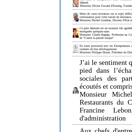
dépend.
Monsieur Olivier Giscard d'Estaing, Fonda
Merci de votre invitation sur ce sujet diffi
continuation pour votre travail de résistanc
Monsieur Michel Gondran, Docteur d'Etat e
Ce petit déjeuner est un moment très agréable
enseignées quelques-unes.
Monsieur Claude Hagège, Professeur au Col
de "Contre la pensée unique"
En toute proximité avec les Entrepreneurs 
souhaits de bon développement.
Monsieur Philippe Houze, Président du Dire
J’ai le sentiment 
pied dans l’écha
sociales des par
écoutés et compris
Monsieur Michel
Restaurants du 
Francine Lebo
d'administration
Aux chefs d'entr