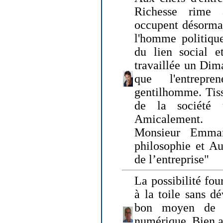
Richesse rime 
occupent désormai
l'homme politique
du lien social e
travaillée un Dim
que l'entrepr
gentilhomme. Tisse
de la société 
Amicalement.
Monsieur Emman
philosophie et Au
de l’entreprise"
La possibilité fo
à la toile sans dé
bon moyen de pr
numérique. Bien 