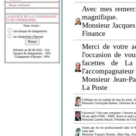
Nous contacter
Avec mes remerci
magnifique.
LA SOCIETE DE LA CONNAISSANCE
ET DE L'IMMATERIEL
Monsieur Jacques 
Nous vivons :
une époque de changements
Finance
un changement d'époque
Merci de votre a
Résultat au 08.08.2026 - 15h :
l'occasion de vou
Epoque de changements : 36%
Changement d'époque : 64%
facettes de La
l'accompagnateur 
Monsieur Jean-P
La Poste
L'éthique est un combat de tous les jours. Me
Monsieur Christophe Barbier, Directeur de l
Université ? Oui sans complexe ! Ouverte au
40 ans après (1968 - 2008). Bravo et merci 
Monsieur Laurent Batsch, Président de l'Uni
Trente ans de vie professionnelle dans le 9
votre aide.
Monsieur François Bernier, 6ème Dan, Profes