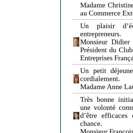
Madame Christine
au Commerce Exté
Un plaisir d’
entrepreneurs.
Monsieur Didier 
Président du Clu
Entreprises Franç
Un petit déjeune
cordialement.
Madame Anne La
Très bonne initia
une volonté com
d’être efficaces
chance.
Monsieur Françoi