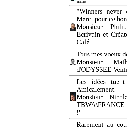
martiaux
"Winners never q
Merci pour ce bo
Monsieur Philip
Ecrivain et Créa
Café
Tous mes voeux de
Monsieur Math
d'ODYSSEE Vent
Les idées tuen
Amicalement.
Monsieur Nicol
TBWA\FRANCE et 
!"
Rarement au cour