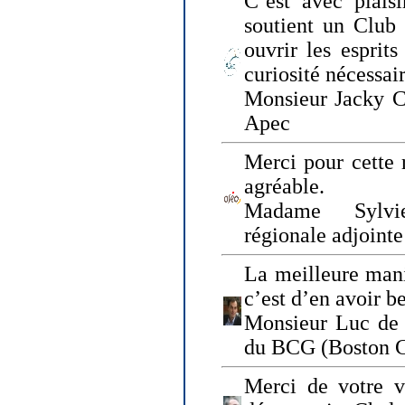
C’est avec plais
soutient un Club
ouvrir les esprit
curiosité nécessai
Monsieur Jacky Ch
Apec
Merci pour cette 
agréable.
Madame Sylvie
régionale adjoint
La meilleure mani
c’est d’en avoir b
Monsieur Luc de 
du BCG (Boston C
Merci de votre vi