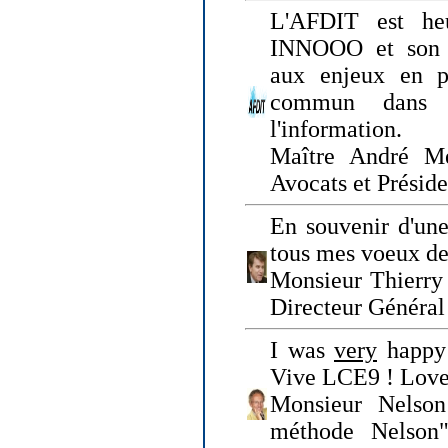
L'AFDIT est heu
INNOOO et son E
aux enjeux en pr
commun dans l
l'information.
Maître André Me
Avocats et Présid
En souvenir d'une
tous mes voeux de 
Monsieur Thierry 
Directeur Général 
I was
very
happy 
Vive LCE9 ! Love
Monsieur Nelson
méthode Nelson"