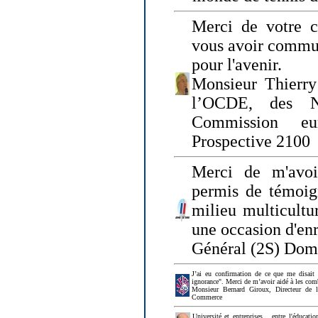
Merci de votre ch
vous avoir commu
pour l'avenir.
Monsieur Thierry
l’OCDE, des N
Commission eu
Prospective 2100
Merci de m'avoi
permis de témoig
milieu multicultur
une occasion d'en
Général (2S) Dom
J’ai eu confirmation de ce que me disait
ignorance". Merci de m’avoir aidé à les co
Monsieur Bernard Giroux, Directeur de 
Commerce
Université et entreprises... entre l'éducat