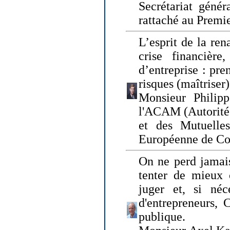
Secrétariat génér
rattaché au Premi
L’esprit de la ren
crise financière,
d’entreprise : pre
risques (maîtriser)
Monsieur Philipp
l'ACAM (Autorité 
et des Mutuelle
Européenne de Co
On ne perd jamais
tenter de mieux
juger et, si néce
d'entrepreneurs, 
publique.