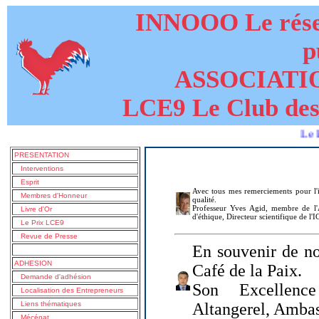
INNOOO Le résea
p
ASSOCIATI
LCE9 Le Club des
Le livre de 
PRESENTATION
Interventions
Esprit
Avec tous mes remerciements pour l'i
Membres d'Honneur
qualité.
Professeur Yves Agid, membre de l'A
Livre d'Or
d'éthique, Directeur scientifique de l'
Le Prix LCE9
Revue de Presse
En souvenir de no
ADHESION
Café de la Paix.
Demande d'adhésion
Son Excellenc
Localisation des Entrepreneurs
Liens thématiques
Altangerel, Amba
Mécénat