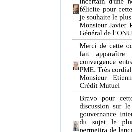
incertain d'une 
félicite pour cett
je souhaite le plu
Monsieur Javier P
Général de l’ONU
Merci de cette o
fait apparaîtr
convergence entre
PME. Très cordia
Monsieur Etienn
Crédit Mutuel
Bravo pour cett
discussion sur le
gouvernance inter
du sujet le plu
permettra de lanc