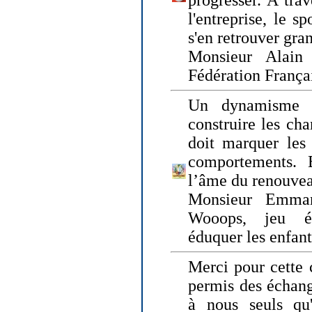
progresser. A trav
l'entreprise, le s
s'en retrouver gran
Monsieur Alain 
Fédération França
Un dynamisme 
construire les ch
doit marquer les 
comportements. 
l’âme du renouvea
Monsieur Emman
Wooops, jeu éd
éduquer les enfan
Merci pour cette 
permis des échange
à nous seuls qu'