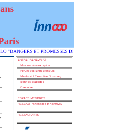
sans
9
Paris
ANGERS ET PROMESSES DE L'IA COMMENT S'EN SORTIR ?" est
ENTREPRENEURIAT
Mise en réseau rapide
Forum des Entrepreneurs
Mentorat / Executive Summary
e,
Bonnes pratiques
Glossaire
ESPACE MEMBRES
RESEAU Partenaires Innovativity
RESTAURANTS
e,