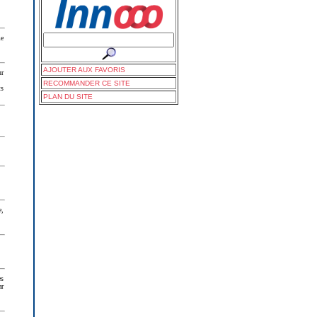
me
AJOUTER AUX FAVORIS
ur
RECOMMANDER CE SITE
ts
PLAN DU SITE
e,
es
ar