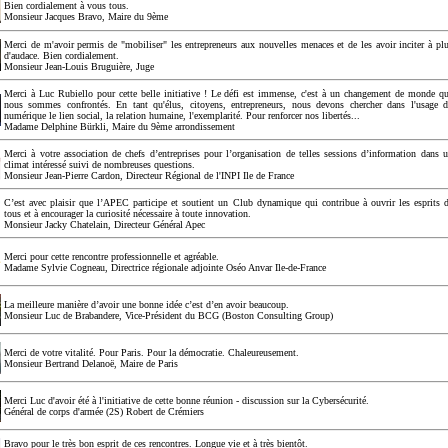
Bien cordialement à vous tous.
Monsieur Jacques Bravo, Maire du 9ème
Merci de m'avoir permis de "mobiliser" les entrepreneurs aux nouvelles menaces et de les avoir inciter à pl
d'audace. Bien cordialement.
Monsieur Jean-Louis Bruguière, Juge
Merci à Luc Rubiello pour cette belle initiative ! Le défi est immense, c'est à un changement de monde q
nous sommes confrontés. En tant qu'élus, citoyens, entrepreneurs, nous devons chercher dans l'usage 
numérique le lien social, la relation humaine, l'exemplarité. Pour renforcer nos libertés...
Madame Delphine Bürkli, Maire du 9ème arrondissement
Merci à votre association de chefs d’entreprises pour l’organisation de telles sessions d’information dans 
climat intéressé suivi de nombreuses questions.
Monsieur Jean-Pierre Cardon, Directeur Régional de l'INPI Ile de France
C’est avec plaisir que l’APEC participe et soutient un Club dynamique qui contribue à ouvrir les esprits 
tous et à encourager la curiosité nécessaire à toute innovation.
Monsieur Jacky Chatelain, Directeur Général Apec
Merci pour cette rencontre professionnelle et agréable.
Madame Sylvie Cogneau, Directrice régionale adjointe Oséo Anvar Ile-de-France
La meilleure manière d’avoir une bonne idée c’est d’en avoir beaucoup.
Monsieur Luc de Brabandere, Vice-Président du BCG (Boston Consulting Group)
Merci de votre vitalité. Pour Paris. Pour la démocratie. Chaleureusement.
Monsieur Bertrand Delanoë, Maire de Paris
Merci Luc d'avoir été à l'initiative de cette bonne réunion - discussion sur la Cybersécurité.
Général de corps d'armée (2S) Robert de Crémiers
Bravo pour le très bon esprit de ces rencontres. Longue vie et à très bientôt.