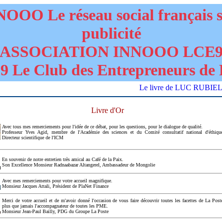
OOO Le réseau social français 
publicité
ASSOCIATION INNOOO LCE
 Le Club des Entrepreneurs de 
Le livre de LUC RUBIELLO "D
Livre d'Or
Avec tous mes remerciements pour l'idée de ce débat, pour les questions, pour le dialogue de qualité.
Professeur Yves Agid, membre de l'Académie des sciences et du Comité consultatif national d'éthiqu
Directeur scientifique de l'ICM
En souvenir de notre entretien très amical au Café de la Paix.
Son Excellence Monsieur Radnaabazar Altangerel, Ambassadeur de Mongolie
Avec mes remerciements pour votre accueil magnifique.
Monsieur Jacques Attali, Président de PlaNet Finance
Merci de votre accueil et de m'avoir donné l'occasion de vous faire découvrir toutes les facettes de La Post
plus que jamais l'accompagnateur de toutes les PME.
Monsieur Jean-Paul Bailly, PDG du Groupe La Poste