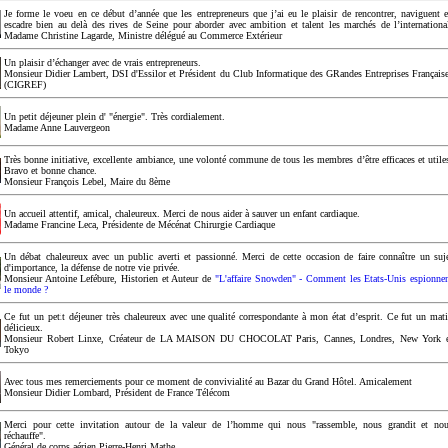
Je forme le voeu en ce début d’année que les entrepreneurs que j’ai eu le plaisir de rencontrer, naviguent 
escadre bien au delà des rives de Seine pour aborder avec ambition et talent les marchés de l’internationa
Madame Christine Lagarde, Ministre délégué au Commerce Extérieur
Un plaisir d’échanger avec de vrais entrepreneurs.
Monsieur Didier Lambert, DSI d'Essilor et Président du Club Informatique des GRandes Entreprises Français
(CIGREF)
Un petit déjeuner plein d' "énergie". Très cordialement.
Madame Anne Lauvergeon
Très bonne initiative, excellente ambiance, une volonté commune de tous les membres d’être efficaces et utile
Bravo et bonne chance.
Monsieur François Lebel, Maire du 8ème
Un accueil attentif, amical, chaleureux. Merci de nous aider à sauver un enfant cardiaque.
Madame Francine Leca, Présidente de Mécénat Chirurgie Cardiaque
Un débat chaleureux avec un public averti et passionné. Merci de cette occasion de faire connaître un suj
d'importance, la défense de notre vie privée.
Monsieur Antoine Lefébure, Historien et Auteur de
"L'affaire Snowden" - Comment les Etats-Unis espionne
le monde ?
Ce fut un petit déjeuner très chaleureux avec une qualité correspondante à mon état d’esprit. Ce fut un mat
délicieux.
Monsieur Robert Linxe, Créateur de LA MAISON DU CHOCOLAT Paris, Cannes, Londres, New York 
Tokyo
Avec tous mes remerciements pour ce moment de convivialité au Bazar du Grand Hôtel. Amicalement
Monsieur Didier Lombard, Président de France Télécom
Merci pour cette invitation autour de la valeur de l’homme qui nous "rassemble, nous grandit et no
réchauffe".
Général de corps aérien Pierre-Henri Mathe