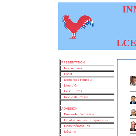
INN
LCE9
PRESENTATION
Interventions
Esprit
Membres d'Honneur
Livre d'Or
Le Prix LCE9
Revue de Presse
ADHESION
Demande d'adhésion
Localisation des Entrepreneurs
Liens thématiques
Mécénat