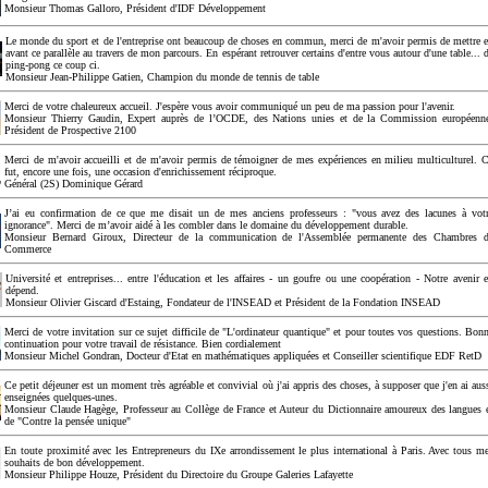
Monsieur Thomas Galloro, Président d'IDF Développement
Le monde du sport et de l'entreprise ont beaucoup de choses en commun, merci de m'avoir permis de mettre 
avant ce parallèle au travers de mon parcours. En espérant retrouver certains d'entre vous autour d'une table... 
ping-pong ce coup ci.
Monsieur Jean-Philippe Gatien, Champion du monde de tennis de table
Merci de votre chaleureux accueil. J'espère vous avoir communiqué un peu de ma passion pour l'avenir.
Monsieur Thierry Gaudin, Expert auprès de l’OCDE, des Nations unies et de la Commission européenn
Président de Prospective 2100
Merci de m'avoir accueilli et de m'avoir permis de témoigner de mes expériences en milieu multiculturel. 
fut, encore une fois, une occasion d'enrichissement réciproque.
Général (2S) Dominique Gérard
J’ai eu confirmation de ce que me disait un de mes anciens professeurs : "vous avez des lacunes à vot
ignorance". Merci de m’avoir aidé à les combler dans le domaine du développement durable.
Monsieur Bernard Giroux, Directeur de la communication de l'Assemblée permanente des Chambres 
Commerce
Université et entreprises... entre l'éducation et les affaires - un goufre ou une coopération - Notre avenir 
dépend.
Monsieur Olivier Giscard d'Estaing, Fondateur de l'INSEAD et Président de la Fondation INSEAD
Merci de votre invitation sur ce sujet difficile de "L'ordinateur quantique" et pour toutes vos questions. Bon
continuation pour votre travail de résistance. Bien cordialement
Monsieur Michel Gondran, Docteur d'Etat en mathématiques appliquées et Conseiller scientifique EDF RetD
Ce petit déjeuner est un moment très agréable et convivial où j'ai appris des choses, à supposer que j'en ai aus
enseignées quelques-unes.
Monsieur Claude Hagège, Professeur au Collège de France et Auteur du Dictionnaire amoureux des langues 
de "Contre la pensée unique"
En toute proximité avec les Entrepreneurs du IXe arrondissement le plus international à Paris. Avec tous m
souhaits de bon développement.
Monsieur Philippe Houze, Président du Directoire du Groupe Galeries Lafayette