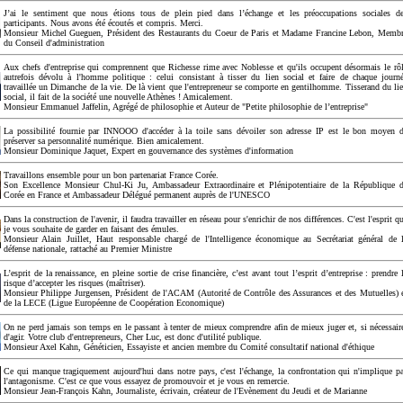
J’ai le sentiment que nous étions tous de plein pied dans l’échange et les préoccupations sociales d
participants. Nous avons été écoutés et compris. Merci.
Monsieur Michel Gueguen, Président des Restaurants du Coeur de Paris et Madame Francine Lebon, Memb
du Conseil d'administration
Aux chefs d'entreprise qui comprennent que Richesse rime avec Noblesse et qu'ils occupent désormais le rô
autrefois dévolu à l'homme politique : celui consistant à tisser du lien social et faire de chaque journ
travaillée un Dimanche de la vie. De là vient que l'entrepreneur se comporte en gentilhomme. Tisserand du li
social, il fait de la société une nouvelle Athènes ! Amicalement.
Monsieur Emmanuel Jaffelin, Agrégé de philosophie et Auteur de "Petite philosophie de l’entreprise"
La possibilité fournie par INNOOO d'accéder à la toile sans dévoiler son adresse IP est le bon moyen 
préserver sa personnalité numérique. Bien amicalement.
Monsieur Dominique Jaquet, Expert en gouvernance des systèmes d'information
Travaillons ensemble pour un bon partenariat France Corée.
Son Excellence Monsieur Chul-Ki Ju, Ambassadeur Extraordinaire et Plénipotentiaire de la République 
Corée en France et Ambassadeur Délégué permanent auprès de l'UNESCO
Dans la construction de l'avenir, il faudra travailler en réseau pour s'enrichir de nos différences. C'est l'esprit q
je vous souhaite de garder en faisant des émules.
Monsieur Alain Juillet, Haut responsable chargé de l'Intelligence économique au Secrétariat général de 
défense nationale, rattaché au Premier Ministre
L’esprit de la renaissance, en pleine sortie de crise financière, c’est avant tout l’esprit d’entreprise : prendre 
risque d’accepter les risques (maîtriser).
Monsieur Philippe Jurgensen, Président de l'ACAM (Autorité de Contrôle des Assurances et des Mutuelles) 
de la LECE (Ligue Européenne de Coopération Economique)
On ne perd jamais son temps en le passant à tenter de mieux comprendre afin de mieux juger et, si nécessair
d'agir. Votre club d'entrepreneurs, Cher Luc, est donc d'utilité publique.
Monsieur Axel Kahn, Généticien, Essayiste et ancien membre du Comité consultatif national d'éthique
Ce qui manque tragiquement aujourd'hui dans notre pays, c'est l'échange, la confrontation qui n'implique p
l'antagonisme. C'est ce que vous essayez de promouvoir et je vous en remercie.
Monsieur Jean-François Kahn, Journaliste, écrivain, créateur de l'Evènement du Jeudi et de Marianne