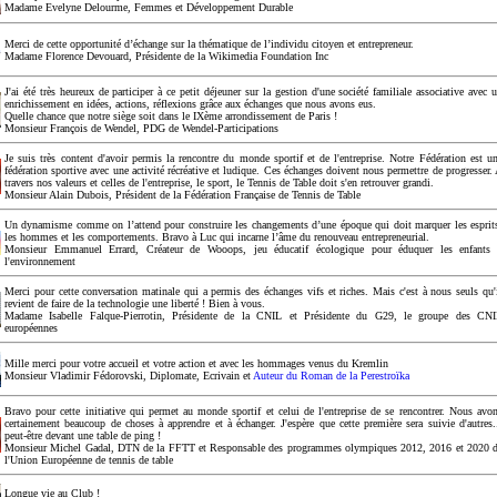
Madame Evelyne Delourme, Femmes et Développement Durable
Merci de cette opportunité d’échange sur la thématique de l’individu citoyen et entrepreneur.
Madame Florence Devouard, Présidente de la Wikimedia Foundation Inc
J'ai été très heureux de participer à ce petit déjeuner sur la gestion d'une société familiale associative avec 
enrichissement en idées, actions, réflexions grâce aux échanges que nous avons eus.
Quelle chance que notre siège soit dans le IXème arrondissement de Paris !
Monsieur François de Wendel, PDG de Wendel-Participations
Je suis très content d'avoir permis la rencontre du monde sportif et de l'entreprise. Notre Fédération est u
fédération sportive avec une activité récréative et ludique. Ces échanges doivent nous permettre de progresser.
travers nos valeurs et celles de l'entreprise, le sport, le Tennis de Table doit s'en retrouver grandi.
Monsieur Alain Dubois, Président de la Fédération Française de Tennis de Table
Un dynamisme comme on l’attend pour construire les changements d’une époque qui doit marquer les esprit
les hommes et les comportements. Bravo à Luc qui incarne l’âme du renouveau entrepreneurial.
Monsieur Emmanuel Errard, Créateur de Wooops, jeu éducatif écologique pour éduquer les enfants
l'environnement
Merci pour cette conversation matinale qui a permis des échanges vifs et riches. Mais c'est à nous seuls qu'
revient de faire de la technologie une liberté ! Bien à vous.
Madame Isabelle Falque-Pierrotin, Présidente de la CNIL et Présidente du G29, le groupe des CN
européennes
Mille merci pour votre accueil et votre action et avec les hommages venus du Kremlin
Monsieur Vladimir Fédorovski, Diplomate, Ecrivain et
Auteur du Roman de la Perestroïka
Bravo pour cette initiative qui permet au monde sportif et celui de l'entreprise de se rencontrer. Nous avo
certainement beaucoup de choses à apprendre et à échanger. J'espère que cette première sera suivie d'autres.
peut-être devant une table de ping !
Monsieur Michel Gadal, DTN de la FFTT et Responsable des programmes olympiques 2012, 2016 et 2020 
l'Union Européenne de tennis de table
Longue vie au Club !