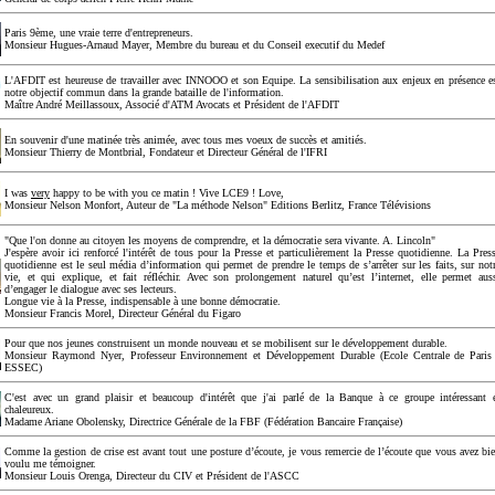
Paris 9ème, une vraie terre d'entrepreneurs.
Monsieur Hugues-Arnaud Mayer, Membre du bureau et du Conseil executif du Medef
L'AFDIT est heureuse de travailler avec INNOOO et son Equipe. La sensibilisation aux enjeux en présence e
notre objectif commun dans la grande bataille de l'information.
Maître André Meillassoux, Associé d'ATM Avocats et Président de l'AFDIT
En souvenir d'une matinée très animée, avec tous mes voeux de succès et amitiés.
Monsieur Thierry de Montbrial, Fondateur et Directeur Général de l'IFRI
I was
very
happy to be with you ce matin ! Vive LCE9 ! Love,
Monsieur Nelson Monfort, Auteur de "La méthode Nelson" Editions Berlitz, France Télévisions
"Que l'on donne au citoyen les moyens de comprendre, et la démocratie sera vivante. A. Lincoln"
J'espère avoir ici renforcé l'intérêt de tous pour la Presse et particulièrement la Presse quotidienne. La Pres
quotidienne est le seul média d’information qui permet de prendre le temps de s’arrêter sur les faits, sur not
vie, et qui explique, et fait réfléchir. Avec son prolongement naturel qu’est l’internet, elle permet aus
d’engager le dialogue avec ses lecteurs.
Longue vie à la Presse, indispensable à une bonne démocratie.
Monsieur Francis Morel, Directeur Général du Figaro
Pour que nos jeunes construisent un monde nouveau et se mobilisent sur le développement durable.
Monsieur Raymond Nyer, Professeur Environnement et Développement Durable (Ecole Centrale de Paris
ESSEC)
C'est avec un grand plaisir et beaucoup d'intérêt que j'ai parlé de la Banque à ce groupe intéressant 
chaleureux.
Madame Ariane Obolensky, Directrice Générale de la FBF (Fédération Bancaire Française)
Comme la gestion de crise est avant tout une posture d’écoute, je vous remercie de l’écoute que vous avez bi
voulu me témoigner.
Monsieur Louis Orenga, Directeur du CIV et Président de l'ASCC