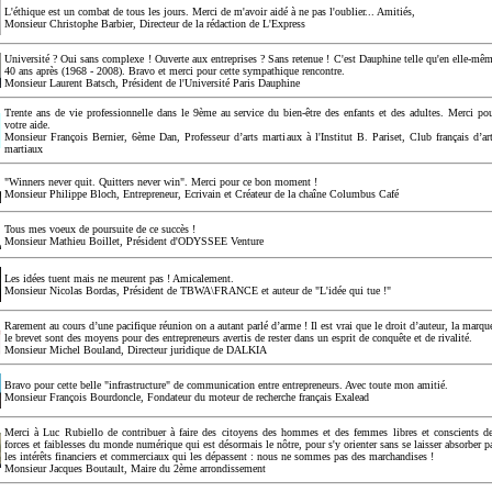
L'éthique est un combat de tous les jours. Merci de m'avoir aidé à ne pas l'oublier... Amitiés,
Monsieur Christophe Barbier, Directeur de la rédaction de L'Express
Université ? Oui sans complexe ! Ouverte aux entreprises ? Sans retenue ! C'est Dauphine telle qu'en elle-mê
40 ans après (1968 - 2008). Bravo et merci pour cette sympathique rencontre.
Monsieur Laurent Batsch, Président de l'Université Paris Dauphine
Trente ans de vie professionnelle dans le 9ème au service du bien-être des enfants et des adultes. Merci po
votre aide.
Monsieur François Bernier, 6ème Dan, Professeur d’arts martiaux à l'Institut B. Pariset, Club français d’ar
martiaux
"Winners never quit. Quitters never win". Merci pour ce bon moment !
Monsieur Philippe Bloch, Entrepreneur, Ecrivain et Créateur de la chaîne Columbus Café
Tous mes voeux de poursuite de ce succès !
Monsieur Mathieu Boillet, Président d'ODYSSEE Venture
Les idées tuent mais ne meurent pas ! Amicalement.
Monsieur Nicolas Bordas, Président de TBWA\FRANCE et auteur de "L'idée qui tue !"
Rarement au cours d’une pacifique réunion on a autant parlé d’arme ! Il est vrai que le droit d’auteur, la marqu
le brevet sont des moyens pour des entrepreneurs avertis de rester dans un esprit de conquête et de rivalité.
Monsieur Michel Bouland, Directeur juridique de DALKIA
Bravo pour cette belle "infrastructure" de communication entre entrepreneurs. Avec toute mon amitié.
Monsieur François Bourdoncle, Fondateur du moteur de recherche français Exalead
Merci à Luc Rubiello de contribuer à faire des citoyens des hommes et des femmes libres et conscients d
forces et faiblesses du monde numérique qui est désormais le nôtre, pour s'y orienter sans se laisser absorber p
les intérêts financiers et commerciaux qui les dépassent : nous ne sommes pas des marchandises !
Monsieur Jacques Boutault, Maire du 2ème arrondissement