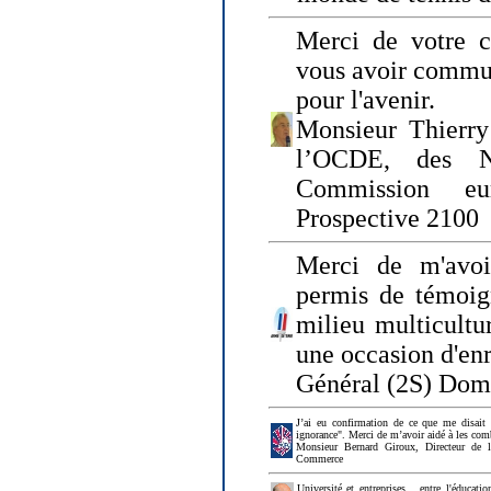
Merci de votre ch
vous avoir commu
pour l'avenir.
Monsieur Thierry
l’OCDE, des N
Commission eu
Prospective 2100
Merci de m'avoi
permis de témoig
milieu multicultur
une occasion d'en
Général (2S) Dom
J’ai eu confirmation de ce que me disait
ignorance". Merci de m’avoir aidé à les co
Monsieur Bernard Giroux, Directeur de 
Commerce
Université et entreprises... entre l'éducat