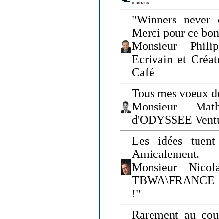
martiaux
"Winners never q
Merci pour ce bo
Monsieur Philip
Ecrivain et Créa
Café
Tous mes voeux de
Monsieur Math
d'ODYSSEE Vent
Les idées tuen
Amicalement.
Monsieur Nicol
TBWA\FRANCE et 
!"
Rarement au cour