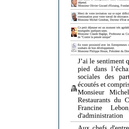
dépend.
Monsieur Olivier Giscard d'Estaing, Fonda
Merci de votre invitation sur ce sujet diffi
continuation pour votre travail de résistanc
Monsieur Michel Gondran, Docteur d'Etat e
Ce petit déjeuner est un moment très agréable
enseignées quelques-unes.
Monsieur Claude Hagège, Professeur au Col
de "Contre la pensée unique"
En toute proximité avec les Entrepreneurs 
souhaits de bon développement.
Monsieur Philippe Houze, Président du Dire
J’ai le sentiment 
pied dans l’écha
sociales des par
écoutés et compris
Monsieur Michel
Restaurants du 
Francine Lebo
d'administration
Aux chefs d'entr