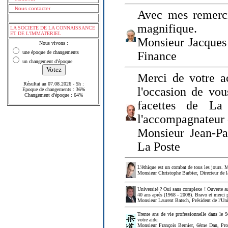
Nous contacter
Avec mes remerci
magnifique.
LA SOCIETE DE LA CONNAISSANCE
ET DE L'IMMATERIEL
Monsieur Jacques 
Nous vivons :
une époque de changements
Finance
un changement d'époque
Merci de votre a
Résultat au 07.08.2026 - 5h :
l'occasion de vou
Epoque de changements : 36%
Changement d'époque : 64%
facettes de La
l'accompagnateur 
Monsieur Jean-P
La Poste
L'éthique est un combat de tous les jours. Me
Monsieur Christophe Barbier, Directeur de l
Université ? Oui sans complexe ! Ouverte au
40 ans après (1968 - 2008). Bravo et merci 
Monsieur Laurent Batsch, Président de l'Uni
Trente ans de vie professionnelle dans le 9
votre aide.
Monsieur François Bernier, 6ème Dan, Profes