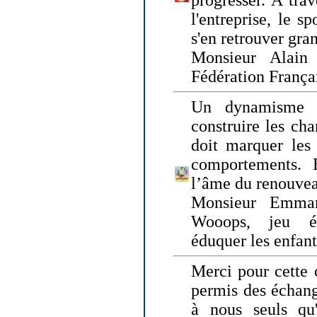
progresser. A trav
l'entreprise, le s
s'en retrouver gran
Monsieur Alain 
Fédération França
Un dynamisme 
construire les ch
doit marquer les 
comportements. 
l’âme du renouvea
Monsieur Emman
Wooops, jeu éd
éduquer les enfan
Merci pour cette 
permis des échange
à nous seuls qu'