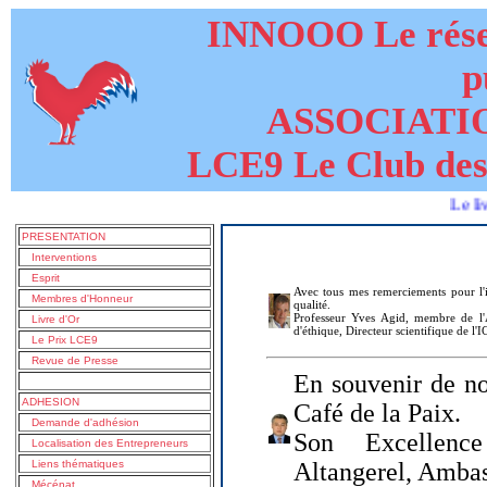
INNOOO Le résea
p
ASSOCIATI
LCE9 Le Club des
Le livre de 
PRESENTATION
Interventions
Esprit
Avec tous mes remerciements pour l'i
Membres d'Honneur
qualité.
Professeur Yves Agid, membre de l'A
Livre d'Or
d'éthique, Directeur scientifique de l'
Le Prix LCE9
Revue de Presse
En souvenir de no
ADHESION
Café de la Paix.
Demande d'adhésion
Son Excellenc
Localisation des Entrepreneurs
Liens thématiques
Altangerel, Amba
Mécénat