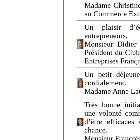
Madame Christine
au Commerce Exté
Un plaisir d’
entrepreneurs.
Monsieur Didier 
Président du Clu
Entreprises Franç
Un petit déjeune
cordialement.
Madame Anne La
Très bonne initia
une volonté com
d’être efficaces
chance.
Monsieur Françoi