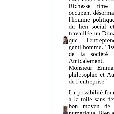
Richesse rime 
occupent désormai
l'homme politique
du lien social e
travaillée un Dim
que l'entrepr
gentilhomme. Tisse
de la société 
Amicalement.
Monsieur Emman
philosophie et Au
de l’entreprise"
La possibilité fo
à la toile sans dé
bon moyen de pr
numérique. Bien 