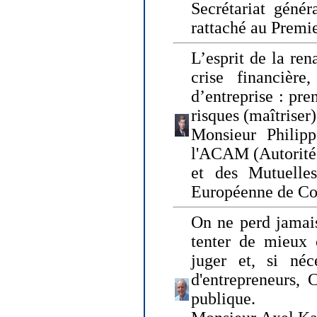
Secrétariat génér
rattaché au Premi
L’esprit de la ren
crise financière,
d’entreprise : pre
risques (maîtriser)
Monsieur Philipp
l'ACAM (Autorité 
et des Mutuelle
Européenne de Co
On ne perd jamais
tenter de mieux
juger et, si néce
d'entrepreneurs, 
publique.