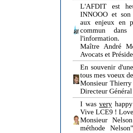
L'AFDIT est heu
INNOOO et son E
aux enjeux en pr
commun dans l
l'information.
Maître André Me
Avocats et Présid
En souvenir d'une
tous mes voeux de 
Monsieur Thierry 
Directeur Général 
I was
very
happy 
Vive LCE9 ! Love
Monsieur Nelson
méthode Nelson"