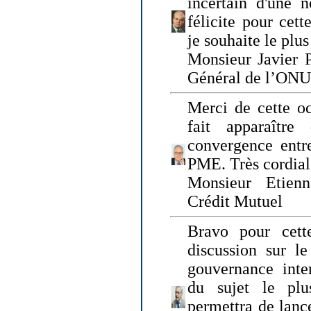
incertain d'une 
félicite pour cett
je souhaite le plu
Monsieur Javier P
Général de l’ONU
Merci de cette o
fait apparaîtr
convergence entre
PME. Très cordia
Monsieur Etienn
Crédit Mutuel
Bravo pour cett
discussion sur le
gouvernance inter
du sujet le plu
permettra de lanc