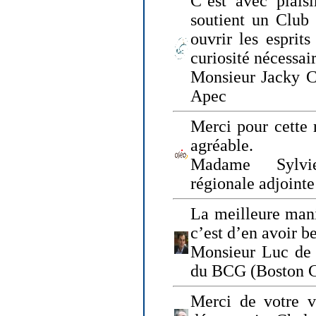
C’est avec plais
soutient un Club
ouvrir les esprit
curiosité nécessai
Monsieur Jacky Ch
Apec
Merci pour cette 
agréable.
Madame Sylvie
régionale adjoint
La meilleure mani
c’est d’en avoir b
Monsieur Luc de 
du BCG (Boston C
Merci de votre vi