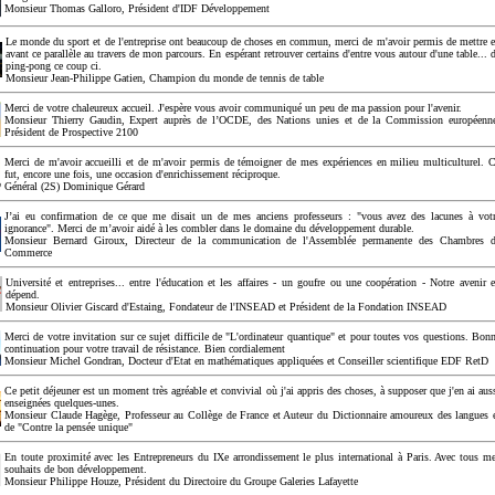
Monsieur Thomas Galloro, Président d'IDF Développement
Le monde du sport et de l'entreprise ont beaucoup de choses en commun, merci de m'avoir permis de mettre 
avant ce parallèle au travers de mon parcours. En espérant retrouver certains d'entre vous autour d'une table... 
ping-pong ce coup ci.
Monsieur Jean-Philippe Gatien, Champion du monde de tennis de table
Merci de votre chaleureux accueil. J'espère vous avoir communiqué un peu de ma passion pour l'avenir.
Monsieur Thierry Gaudin, Expert auprès de l’OCDE, des Nations unies et de la Commission européenn
Président de Prospective 2100
Merci de m'avoir accueilli et de m'avoir permis de témoigner de mes expériences en milieu multiculturel. 
fut, encore une fois, une occasion d'enrichissement réciproque.
Général (2S) Dominique Gérard
J’ai eu confirmation de ce que me disait un de mes anciens professeurs : "vous avez des lacunes à vot
ignorance". Merci de m’avoir aidé à les combler dans le domaine du développement durable.
Monsieur Bernard Giroux, Directeur de la communication de l'Assemblée permanente des Chambres 
Commerce
Université et entreprises... entre l'éducation et les affaires - un goufre ou une coopération - Notre avenir 
dépend.
Monsieur Olivier Giscard d'Estaing, Fondateur de l'INSEAD et Président de la Fondation INSEAD
Merci de votre invitation sur ce sujet difficile de "L'ordinateur quantique" et pour toutes vos questions. Bon
continuation pour votre travail de résistance. Bien cordialement
Monsieur Michel Gondran, Docteur d'Etat en mathématiques appliquées et Conseiller scientifique EDF RetD
Ce petit déjeuner est un moment très agréable et convivial où j'ai appris des choses, à supposer que j'en ai aus
enseignées quelques-unes.
Monsieur Claude Hagège, Professeur au Collège de France et Auteur du Dictionnaire amoureux des langues 
de "Contre la pensée unique"
En toute proximité avec les Entrepreneurs du IXe arrondissement le plus international à Paris. Avec tous m
souhaits de bon développement.
Monsieur Philippe Houze, Président du Directoire du Groupe Galeries Lafayette