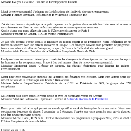
Madame Evelyne Delourme, Femmes et Développement Durable
Merci de cette opportunité d’échange sur la thématique de l’individu citoyen et entrepreneur.
Madame Florence Devouard, Présidente de la Wikimedia Foundation Inc
J'ai été très heureux de participer à ce petit déjeuner sur la gestion d'une société familiale associative avec 
enrichissement en idées, actions, réflexions grâce aux échanges que nous avons eus.
Quelle chance que notre siège soit dans le IXème arrondissement de Paris !
Monsieur François de Wendel, PDG de Wendel-Participations
Je suis très content d'avoir permis la rencontre du monde sportif et de l'entreprise. Notre Fédération est u
fédération sportive avec une activité récréative et ludique. Ces échanges doivent nous permettre de progresser.
travers nos valeurs et celles de l'entreprise, le sport, le Tennis de Table doit s'en retrouver grandi.
Monsieur Alain Dubois, Président de la Fédération Française de Tennis de Table
Un dynamisme comme on l’attend pour construire les changements d’une époque qui doit marquer les esprit
les hommes et les comportements. Bravo à Luc qui incarne l’âme du renouveau entrepreneurial.
Monsieur Emmanuel Errard, Créateur de Wooops, jeu éducatif écologique pour éduquer les enfants
l'environnement
Merci pour cette conversation matinale qui a permis des échanges vifs et riches. Mais c'est à nous seuls qu'
revient de faire de la technologie une liberté ! Bien à vous.
Madame Isabelle Falque-Pierrotin, Présidente de la CNIL et Présidente du G29, le groupe des CN
européennes
Mille merci pour votre accueil et votre action et avec les hommages venus du Kremlin
Monsieur Vladimir Fédorovski, Diplomate, Ecrivain et
Auteur du Roman de la Perestroïka
Bravo pour cette initiative qui permet au monde sportif et celui de l'entreprise de se rencontrer. Nous avo
certainement beaucoup de choses à apprendre et à échanger. J'espère que cette première sera suivie d'autres.
peut-être devant une table de ping !
Monsieur Michel Gadal, DTN de la FFTT et Responsable des programmes olympiques 2012, 2016 et 2020 
l'Union Européenne de tennis de table
Longue vie au Club !