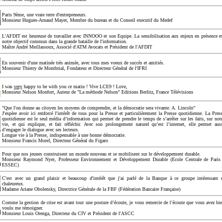
Paris 9ème, une vraie terre d'entrepreneurs.
Monsieur Hugues-Arnaud Mayer, Membre du bureau et du Conseil executif du Medef
L'AFDIT est heureuse de travailler avec INNOOO et son Equipe. La sensibilisation aux enjeux en présence e
notre objectif commun dans la grande bataille de l'information.
Maître André Meillassoux, Associé d'ATM Avocats et Président de l'AFDIT
En souvenir d'une matinée très animée, avec tous mes voeux de succès et amitiés.
Monsieur Thierry de Montbrial, Fondateur et Directeur Général de l'IFRI
I was
very
happy to be with you ce matin ! Vive LCE9 ! Love,
Monsieur Nelson Monfort, Auteur de "La méthode Nelson" Editions Berlitz, France Télévisions
"Que l'on donne au citoyen les moyens de comprendre, et la démocratie sera vivante. A. Lincoln"
J'espère avoir ici renforcé l'intérêt de tous pour la Presse et particulièrement la Presse quotidienne. La Pres
quotidienne est le seul média d’information qui permet de prendre le temps de s’arrêter sur les faits, sur not
vie, et qui explique, et fait réfléchir. Avec son prolongement naturel qu’est l’internet, elle permet aus
d’engager le dialogue avec ses lecteurs.
Longue vie à la Presse, indispensable à une bonne démocratie.
Monsieur Francis Morel, Directeur Général du Figaro
Pour que nos jeunes construisent un monde nouveau et se mobilisent sur le développement durable.
Monsieur Raymond Nyer, Professeur Environnement et Développement Durable (Ecole Centrale de Paris
ESSEC)
C'est avec un grand plaisir et beaucoup d'intérêt que j'ai parlé de la Banque à ce groupe intéressant 
chaleureux.
Madame Ariane Obolensky, Directrice Générale de la FBF (Fédération Bancaire Française)
Comme la gestion de crise est avant tout une posture d’écoute, je vous remercie de l’écoute que vous avez bi
voulu me témoigner.
Monsieur Louis Orenga, Directeur du CIV et Président de l'ASCC