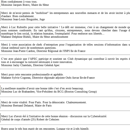
Bien cordialement à vous tous.
Monsieur Jacques Bravo, Maire du 9ème
Merci de m'avoir permis de "mobiliser" les entrepreneurs aux nouvelles menaces et de les avoir inciter à pl
d'audace. Bien cordialement.
Monsieur Jean-Louis Bruguière, Juge
Merci à Luc Rubiello pour cette belle initiative ! Le défi est immense, c'est à un changement de monde q
nous sommes confrontés. En tant qu'élus, citoyens, entrepreneurs, nous devons chercher dans l'usage 
numérique le lien social, la relation humaine, l'exemplarité. Pour renforcer nos libertés...
Madame Delphine Bürkli, Maire du 9ème arrondissement
Merci à votre association de chefs d’entreprises pour l’organisation de telles sessions d’information dans 
climat intéressé suivi de nombreuses questions.
Monsieur Jean-Pierre Cardon, Directeur Régional de l'INPI Ile de France
C’est avec plaisir que l’APEC participe et soutient un Club dynamique qui contribue à ouvrir les esprits 
tous et à encourager la curiosité nécessaire à toute innovation.
Monsieur Jacky Chatelain, Directeur Général Apec
Merci pour cette rencontre professionnelle et agréable.
Madame Sylvie Cogneau, Directrice régionale adjointe Oséo Anvar Ile-de-France
La meilleure manière d’avoir une bonne idée c’est d’en avoir beaucoup.
Monsieur Luc de Brabandere, Vice-Président du BCG (Boston Consulting Group)
Merci de votre vitalité. Pour Paris. Pour la démocratie. Chaleureusement.
Monsieur Bertrand Delanoë, Maire de Paris
Merci Luc d'avoir été à l'initiative de cette bonne réunion - discussion sur la Cybersécurité.
Général de corps d'armée (2S) Robert de Crémiers
Bravo pour le très bon esprit de ces rencontres. Longue vie et à très bientôt.