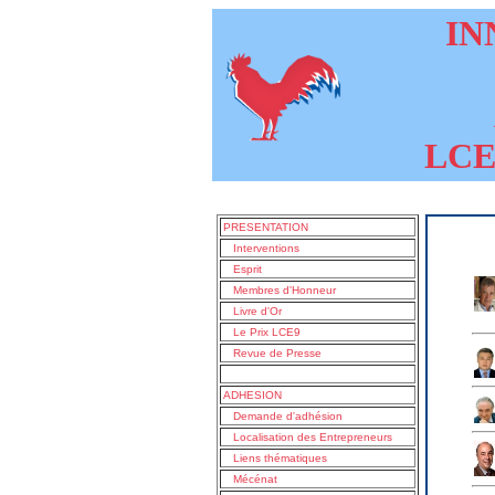
INN
LCE9
PRESENTATION
Interventions
Esprit
Membres d'Honneur
Livre d'Or
Le Prix LCE9
Revue de Presse
ADHESION
Demande d'adhésion
Localisation des Entrepreneurs
Liens thématiques
Mécénat