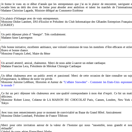
Je forme le voeu en ce début d’année que les entrepreneurs que j’ai eu le plaisir de rencontrer, naviguent 
escadre bien au delà des rives de Seine pour aborder avec ambition et talent les marchés de l’internationa
Madame Christine Lagarde, Ministre délégué au Commerce Extérieur
Un plaisir d’échanger avec de vrais entrepreneurs.
Monsieur Didier Lambert, DSI d'Essilor et Président du Club Informatique des GRandes Entreprises Français
(CIGREF)
Un petit déjeuner plein d' "énergie". Très cordialement.
Madame Anne Lauvergeon
Très bonne initiative, excellente ambiance, une volonté commune de tous les membres d’être efficaces et utile
Bravo et bonne chance.
Monsieur François Lebel, Maire du 8ème
Un accueil attentif, amical, chaleureux. Merci de nous aider à sauver un enfant cardiaque.
Madame Francine Leca, Présidente de Mécénat Chirurgie Cardiaque
Un débat chaleureux avec un public averti et passionné. Merci de cette occasion de faire connaître un suj
d'importance, la défense de notre vie privée.
Monsieur Antoine Lefébure, Historien et Auteur de
"L'affaire Snowden" - Comment les Etats-Unis espionne
le monde ?
Ce fut un petit déjeuner très chaleureux avec une qualité correspondante à mon état d’esprit. Ce fut un mat
délicieux.
Monsieur Robert Linxe, Créateur de LA MAISON DU CHOCOLAT Paris, Cannes, Londres, New York 
Tokyo
Avec tous mes remerciements pour ce moment de convivialité au Bazar du Grand Hôtel. Amicalement
Monsieur Didier Lombard, Président de France Télécom
Merci pour cette invitation autour de la valeur de l’homme qui nous "rassemble, nous grandit et no
réchauffe".
Général de corps aérien Pierre-Henri Mathe