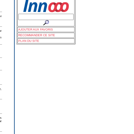
me
AJOUTER AUX FAVORIS
ur
RECOMMANDER CE SITE
ts
PLAN DU SITE
e,
es
ar