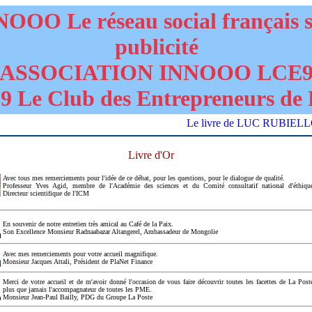
OOO Le réseau social français 
publicité
ASSOCIATION INNOOO LCE
 Le Club des Entrepreneurs de 
Le livre de LUC RUBIELLO "DAN
Livre d'Or
Avec tous mes remerciements pour l'idée de ce débat, pour les questions, pour le dialogue de qualité.
Professeur Yves Agid, membre de l'Académie des sciences et du Comité consultatif national d'éthiqu
Directeur scientifique de l'ICM
En souvenir de notre entretien très amical au Café de la Paix.
Son Excellence Monsieur Radnaabazar Altangerel, Ambassadeur de Mongolie
Avec mes remerciements pour votre accueil magnifique.
Monsieur Jacques Attali, Président de PlaNet Finance
Merci de votre accueil et de m'avoir donné l'occasion de vous faire découvrir toutes les facettes de La Post
plus que jamais l'accompagnateur de toutes les PME.
Monsieur Jean-Paul Bailly, PDG du Groupe La Poste