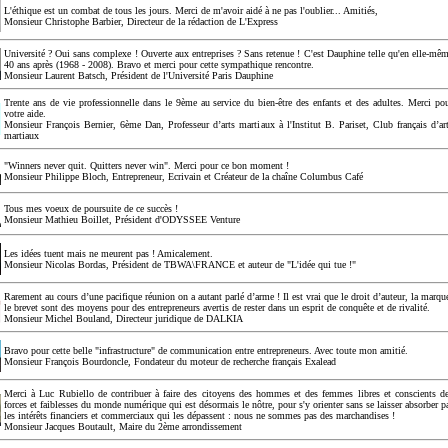
L'éthique est un combat de tous les jours. Merci de m'avoir aidé à ne pas l'oublier... Amitiés,
Monsieur Christophe Barbier, Directeur de la rédaction de L'Express
Université ? Oui sans complexe ! Ouverte aux entreprises ? Sans retenue ! C'est Dauphine telle qu'en elle-mê
40 ans après (1968 - 2008). Bravo et merci pour cette sympathique rencontre.
Monsieur Laurent Batsch, Président de l'Université Paris Dauphine
Trente ans de vie professionnelle dans le 9ème au service du bien-être des enfants et des adultes. Merci po
votre aide.
Monsieur François Bernier, 6ème Dan, Professeur d’arts martiaux à l'Institut B. Pariset, Club français d’ar
martiaux
"Winners never quit. Quitters never win". Merci pour ce bon moment !
Monsieur Philippe Bloch, Entrepreneur, Ecrivain et Créateur de la chaîne Columbus Café
Tous mes voeux de poursuite de ce succès !
Monsieur Mathieu Boillet, Président d'ODYSSEE Venture
Les idées tuent mais ne meurent pas ! Amicalement.
Monsieur Nicolas Bordas, Président de TBWA\FRANCE et auteur de "L'idée qui tue !"
Rarement au cours d’une pacifique réunion on a autant parlé d’arme ! Il est vrai que le droit d’auteur, la marqu
le brevet sont des moyens pour des entrepreneurs avertis de rester dans un esprit de conquête et de rivalité.
Monsieur Michel Bouland, Directeur juridique de DALKIA
Bravo pour cette belle "infrastructure" de communication entre entrepreneurs. Avec toute mon amitié.
Monsieur François Bourdoncle, Fondateur du moteur de recherche français Exalead
Merci à Luc Rubiello de contribuer à faire des citoyens des hommes et des femmes libres et conscients d
forces et faiblesses du monde numérique qui est désormais le nôtre, pour s'y orienter sans se laisser absorber p
les intérêts financiers et commerciaux qui les dépassent : nous ne sommes pas des marchandises !
Monsieur Jacques Boutault, Maire du 2ème arrondissement