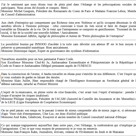
J’ai le sentiment que nous étions tous de plein pied dans l’échange et les préoccupations sociales d
participants. Nous avons été écoutés et compris. Merci.
Monsieur Michel Gueguen, Président des Restaurants du Coeur de Paris et Madame Francine Lebon, Memb
du Conseil d'administration
Aux chefs d'entreprise qui comprennent que Richesse rime avec Noblesse et qu'ils occupent désormais le rô
autrefois dévolu à l'homme politique : celui consistant à tisser du lien social et faire de chaque journ
travaillée un Dimanche de la vie. De là vient que l'entrepreneur se comporte en gentilhomme. Tisserand du li
social, il fait de la société une nouvelle Athènes ! Amicalement.
Monsieur Emmanuel Jaffelin, Agrégé de philosophie et Auteur de "Petite philosophie de l’entreprise"
La possibilité fournie par INNOOO d'accéder à la toile sans dévoiler son adresse IP est le bon moyen 
préserver sa personnalité numérique. Bien amicalement.
Monsieur Dominique Jaquet, Expert en gouvernance des systèmes d'information
Travaillons ensemble pour un bon partenariat France Corée.
Son Excellence Monsieur Chul-Ki Ju, Ambassadeur Extraordinaire et Plénipotentiaire de la République 
Corée en France et Ambassadeur Délégué permanent auprès de l'UNESCO
Dans la construction de l'avenir, il faudra travailler en réseau pour s'enrichir de nos différences. C'est l'esprit q
je vous souhaite de garder en faisant des émules.
Monsieur Alain Juillet, Haut responsable chargé de l'Intelligence économique au Secrétariat général de 
défense nationale, rattaché au Premier Ministre
L’esprit de la renaissance, en pleine sortie de crise financière, c’est avant tout l’esprit d’entreprise : prendre 
risque d’accepter les risques (maîtriser).
Monsieur Philippe Jurgensen, Président de l'ACAM (Autorité de Contrôle des Assurances et des Mutuelles) 
de la LECE (Ligue Européenne de Coopération Economique)
On ne perd jamais son temps en le passant à tenter de mieux comprendre afin de mieux juger et, si nécessair
d'agir. Votre club d'entrepreneurs, Cher Luc, est donc d'utilité publique.
Monsieur Axel Kahn, Généticien, Essayiste et ancien membre du Comité consultatif national d'éthique
Ce qui manque tragiquement aujourd'hui dans notre pays, c'est l'échange, la confrontation qui n'implique p
l'antagonisme. C'est ce que vous essayez de promouvoir et je vous en remercie.
Monsieur Jean-François Kahn, Journaliste, écrivain, créateur de l'Evènement du Jeudi et de Marianne