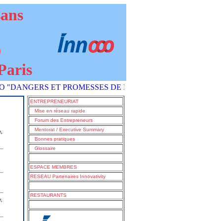
sans
9
Paris
GERS ET PROMESSES DE L'IA COMMENT S'EN SORTIR ?" est p
ENTREPRENEURIAT
Mise en réseau rapide
Forum des Entrepreneurs
Mentorat / Executive Summary
e,
Bonnes pratiques
Glossaire
ESPACE MEMBRES
RESEAU Partenaires Innovativity
RESTAURANTS
e,