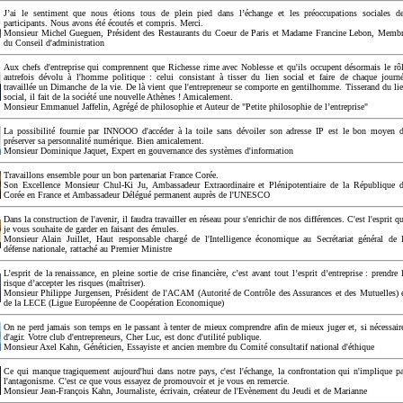
J’ai le sentiment que nous étions tous de plein pied dans l’échange et les préoccupations sociales d
participants. Nous avons été écoutés et compris. Merci.
Monsieur Michel Gueguen, Président des Restaurants du Coeur de Paris et Madame Francine Lebon, Memb
du Conseil d'administration
Aux chefs d'entreprise qui comprennent que Richesse rime avec Noblesse et qu'ils occupent désormais le rô
autrefois dévolu à l'homme politique : celui consistant à tisser du lien social et faire de chaque journ
travaillée un Dimanche de la vie. De là vient que l'entrepreneur se comporte en gentilhomme. Tisserand du li
social, il fait de la société une nouvelle Athènes ! Amicalement.
Monsieur Emmanuel Jaffelin, Agrégé de philosophie et Auteur de "Petite philosophie de l’entreprise"
La possibilité fournie par INNOOO d'accéder à la toile sans dévoiler son adresse IP est le bon moyen 
préserver sa personnalité numérique. Bien amicalement.
Monsieur Dominique Jaquet, Expert en gouvernance des systèmes d'information
Travaillons ensemble pour un bon partenariat France Corée.
Son Excellence Monsieur Chul-Ki Ju, Ambassadeur Extraordinaire et Plénipotentiaire de la République 
Corée en France et Ambassadeur Délégué permanent auprès de l'UNESCO
Dans la construction de l'avenir, il faudra travailler en réseau pour s'enrichir de nos différences. C'est l'esprit q
je vous souhaite de garder en faisant des émules.
Monsieur Alain Juillet, Haut responsable chargé de l'Intelligence économique au Secrétariat général de 
défense nationale, rattaché au Premier Ministre
L’esprit de la renaissance, en pleine sortie de crise financière, c’est avant tout l’esprit d’entreprise : prendre 
risque d’accepter les risques (maîtriser).
Monsieur Philippe Jurgensen, Président de l'ACAM (Autorité de Contrôle des Assurances et des Mutuelles) 
de la LECE (Ligue Européenne de Coopération Economique)
On ne perd jamais son temps en le passant à tenter de mieux comprendre afin de mieux juger et, si nécessair
d'agir. Votre club d'entrepreneurs, Cher Luc, est donc d'utilité publique.
Monsieur Axel Kahn, Généticien, Essayiste et ancien membre du Comité consultatif national d'éthique
Ce qui manque tragiquement aujourd'hui dans notre pays, c'est l'échange, la confrontation qui n'implique p
l'antagonisme. C'est ce que vous essayez de promouvoir et je vous en remercie.
Monsieur Jean-François Kahn, Journaliste, écrivain, créateur de l'Evènement du Jeudi et de Marianne