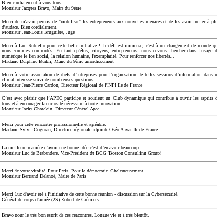
Bien cordialement à vous tous.
Monsieur Jacques Bravo, Maire du 9ème
Merci de m'avoir permis de "mobiliser" les entrepreneurs aux nouvelles menaces et de les avoir inciter à pl
d'audace. Bien cordialement.
Monsieur Jean-Louis Bruguière, Juge
Merci à Luc Rubiello pour cette belle initiative ! Le défi est immense, c'est à un changement de monde q
nous sommes confrontés. En tant qu'élus, citoyens, entrepreneurs, nous devons chercher dans l'usage 
numérique le lien social, la relation humaine, l'exemplarité. Pour renforcer nos libertés...
Madame Delphine Bürkli, Maire du 9ème arrondissement
Merci à votre association de chefs d’entreprises pour l’organisation de telles sessions d’information dans 
climat intéressé suivi de nombreuses questions.
Monsieur Jean-Pierre Cardon, Directeur Régional de l'INPI Ile de France
C’est avec plaisir que l’APEC participe et soutient un Club dynamique qui contribue à ouvrir les esprits 
tous et à encourager la curiosité nécessaire à toute innovation.
Monsieur Jacky Chatelain, Directeur Général Apec
Merci pour cette rencontre professionnelle et agréable.
Madame Sylvie Cogneau, Directrice régionale adjointe Oséo Anvar Ile-de-France
La meilleure manière d’avoir une bonne idée c’est d’en avoir beaucoup.
Monsieur Luc de Brabandere, Vice-Président du BCG (Boston Consulting Group)
Merci de votre vitalité. Pour Paris. Pour la démocratie. Chaleureusement.
Monsieur Bertrand Delanoë, Maire de Paris
Merci Luc d'avoir été à l'initiative de cette bonne réunion - discussion sur la Cybersécurité.
Général de corps d'armée (2S) Robert de Crémiers
Bravo pour le très bon esprit de ces rencontres. Longue vie et à très bientôt.