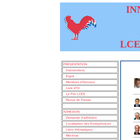
INN
LCE9
PRESENTATION
Interventions
Esprit
Membres d'Honneur
Livre d'Or
Le Prix LCE9
Revue de Presse
ADHESION
Demande d'adhésion
Localisation des Entrepreneurs
Liens thématiques
Mécénat