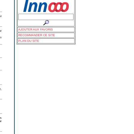
me
AJOUTER AUX FAVORIS
ur
RECOMMANDER CE SITE
ts
PLAN DU SITE
e,
es
ar