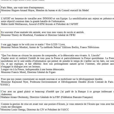
Paris 9ème, une vraie terre d'entrepreneurs.
Monsieur Hugues-Arnaud Mayer, Membre du bureau et du Conseil executif du Medef
L'AFDIT est heureuse de travailler avec INNOOO et son Equipe. La sensibilisation aux enjeux en présence e
notre objectif commun dans la grande bataille de l'information.
Maître André Meillassoux, Associé d'ATM Avocats et Président de l'AFDIT
En souvenir d'une matinée très animée, avec tous mes voeux de succès et amitiés.
Monsieur Thierry de Montbrial, Fondateur et Directeur Général de l'IFRI
I was
very
happy to be with you ce matin ! Vive LCE9 ! Love,
Monsieur Nelson Monfort, Auteur de "La méthode Nelson" Editions Berlitz, France Télévisions
"Que l'on donne au citoyen les moyens de comprendre, et la démocratie sera vivante. A. Lincoln"
J'espère avoir ici renforcé l'intérêt de tous pour la Presse et particulièrement la Presse quotidienne. La Pres
quotidienne est le seul média d’information qui permet de prendre le temps de s’arrêter sur les faits, sur not
vie, et qui explique, et fait réfléchir. Avec son prolongement naturel qu’est l’internet, elle permet aus
d’engager le dialogue avec ses lecteurs.
Longue vie à la Presse, indispensable à une bonne démocratie.
Monsieur Francis Morel, Directeur Général du Figaro
Pour que nos jeunes construisent un monde nouveau et se mobilisent sur le développement durable.
Monsieur Raymond Nyer, Professeur Environnement et Développement Durable (Ecole Centrale de Paris
ESSEC)
C'est avec un grand plaisir et beaucoup d'intérêt que j'ai parlé de la Banque à ce groupe intéressant 
chaleureux.
Madame Ariane Obolensky, Directrice Générale de la FBF (Fédération Bancaire Française)
Comme la gestion de crise est avant tout une posture d’écoute, je vous remercie de l’écoute que vous avez bi
voulu me témoigner.
Monsieur Louis Orenga, Directeur du CIV et Président de l'ASCC