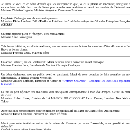
Je forme le voeu en ce début d’année que les entrepreneurs que j’ai eu le plaisir de rencontrer, naviguent 
escadre bien au delà des rives de Seine pour aborder avec ambition et talent les marchés de l’internationa
Madame Christine Lagarde, Ministre délégué au Commerce Extérieur
Un plaisir d’échanger avec de vrais entrepreneurs.
Monsieur Didier Lambert, DSI d'Essilor et Président du Club Informatique des GRandes Entreprises Français
(CIGREF)
Un petit déjeuner plein d' "énergie". Très cordialement.
Madame Anne Lauvergeon
Très bonne initiative, excellente ambiance, une volonté commune de tous les membres d’être efficaces et utile
Bravo et bonne chance.
Monsieur François Lebel, Maire du 8ème
Un accueil attentif, amical, chaleureux. Merci de nous aider à sauver un enfant cardiaque.
Madame Francine Leca, Présidente de Mécénat Chirurgie Cardiaque
Un débat chaleureux avec un public averti et passionné. Merci de cette occasion de faire connaître un suj
d'importance, la défense de notre vie privée.
Monsieur Antoine Lefébure, Historien et Auteur de
"L'affaire Snowden" - Comment les Etats-Unis espionne
le monde ?
Ce fut un petit déjeuner très chaleureux avec une qualité correspondante à mon état d’esprit. Ce fut un mat
délicieux.
Monsieur Robert Linxe, Créateur de LA MAISON DU CHOCOLAT Paris, Cannes, Londres, New York 
Tokyo
Avec tous mes remerciements pour ce moment de convivialité au Bazar du Grand Hôtel. Amicalement
Monsieur Didier Lombard, Président de France Télécom
Merci pour cette invitation autour de la valeur de l’homme qui nous "rassemble, nous grandit et no
réchauffe".
Général de corps aérien Pierre-Henri Mathe