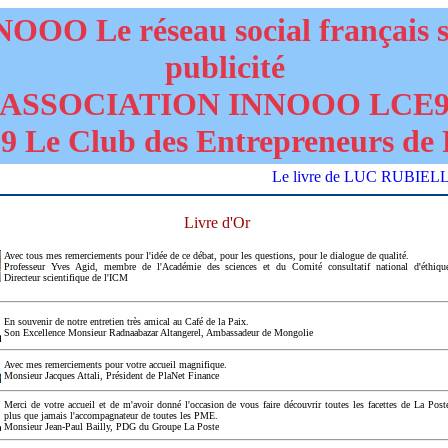
OOO Le réseau social français 
publicité
ASSOCIATION INNOOO LCE
 Le Club des Entrepreneurs de 
Le livre de LUC RUBIELLO "DA
Livre d'Or
Avec tous mes remerciements pour l'idée de ce débat, pour les questions, pour le dialogue de qualité.
Professeur Yves Agid, membre de l'Académie des sciences et du Comité consultatif national d'éthiqu
Directeur scientifique de l'ICM
En souvenir de notre entretien très amical au Café de la Paix.
Son Excellence Monsieur Radnaabazar Altangerel, Ambassadeur de Mongolie
Avec mes remerciements pour votre accueil magnifique.
Monsieur Jacques Attali, Président de PlaNet Finance
Merci de votre accueil et de m'avoir donné l'occasion de vous faire découvrir toutes les facettes de La Post
plus que jamais l'accompagnateur de toutes les PME.
Monsieur Jean-Paul Bailly, PDG du Groupe La Poste