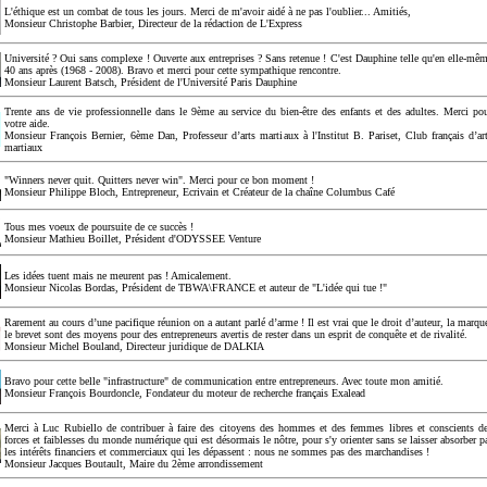
L'éthique est un combat de tous les jours. Merci de m'avoir aidé à ne pas l'oublier... Amitiés,
Monsieur Christophe Barbier, Directeur de la rédaction de L'Express
Université ? Oui sans complexe ! Ouverte aux entreprises ? Sans retenue ! C'est Dauphine telle qu'en elle-mê
40 ans après (1968 - 2008). Bravo et merci pour cette sympathique rencontre.
Monsieur Laurent Batsch, Président de l'Université Paris Dauphine
Trente ans de vie professionnelle dans le 9ème au service du bien-être des enfants et des adultes. Merci po
votre aide.
Monsieur François Bernier, 6ème Dan, Professeur d’arts martiaux à l'Institut B. Pariset, Club français d’ar
martiaux
"Winners never quit. Quitters never win". Merci pour ce bon moment !
Monsieur Philippe Bloch, Entrepreneur, Ecrivain et Créateur de la chaîne Columbus Café
Tous mes voeux de poursuite de ce succès !
Monsieur Mathieu Boillet, Président d'ODYSSEE Venture
Les idées tuent mais ne meurent pas ! Amicalement.
Monsieur Nicolas Bordas, Président de TBWA\FRANCE et auteur de "L'idée qui tue !"
Rarement au cours d’une pacifique réunion on a autant parlé d’arme ! Il est vrai que le droit d’auteur, la marqu
le brevet sont des moyens pour des entrepreneurs avertis de rester dans un esprit de conquête et de rivalité.
Monsieur Michel Bouland, Directeur juridique de DALKIA
Bravo pour cette belle "infrastructure" de communication entre entrepreneurs. Avec toute mon amitié.
Monsieur François Bourdoncle, Fondateur du moteur de recherche français Exalead
Merci à Luc Rubiello de contribuer à faire des citoyens des hommes et des femmes libres et conscients d
forces et faiblesses du monde numérique qui est désormais le nôtre, pour s'y orienter sans se laisser absorber p
les intérêts financiers et commerciaux qui les dépassent : nous ne sommes pas des marchandises !
Monsieur Jacques Boutault, Maire du 2ème arrondissement