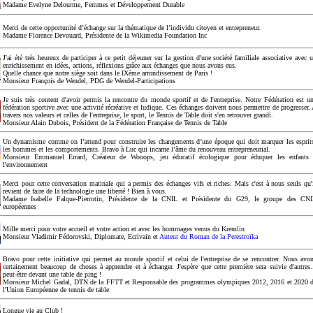
Madame Evelyne Delourme, Femmes et Développement Durable
Merci de cette opportunité d’échange sur la thématique de l’individu citoyen et entrepreneur.
Madame Florence Devouard, Présidente de la Wikimedia Foundation Inc
J'ai été très heureux de participer à ce petit déjeuner sur la gestion d'une société familiale associative avec 
enrichissement en idées, actions, réflexions grâce aux échanges que nous avons eus.
Quelle chance que notre siège soit dans le IXème arrondissement de Paris !
Monsieur François de Wendel, PDG de Wendel-Participations
Je suis très content d'avoir permis la rencontre du monde sportif et de l'entreprise. Notre Fédération est u
fédération sportive avec une activité récréative et ludique. Ces échanges doivent nous permettre de progresser.
travers nos valeurs et celles de l'entreprise, le sport, le Tennis de Table doit s'en retrouver grandi.
Monsieur Alain Dubois, Président de la Fédération Française de Tennis de Table
Un dynamisme comme on l’attend pour construire les changements d’une époque qui doit marquer les esprit
les hommes et les comportements. Bravo à Luc qui incarne l’âme du renouveau entrepreneurial.
Monsieur Emmanuel Errard, Créateur de Wooops, jeu éducatif écologique pour éduquer les enfants
l'environnement
Merci pour cette conversation matinale qui a permis des échanges vifs et riches. Mais c'est à nous seuls qu'
revient de faire de la technologie une liberté ! Bien à vous.
Madame Isabelle Falque-Pierrotin, Présidente de la CNIL et Présidente du G29, le groupe des CN
européennes
Mille merci pour votre accueil et votre action et avec les hommages venus du Kremlin
Monsieur Vladimir Fédorovski, Diplomate, Ecrivain et
Auteur du Roman de la Perestroïka
Bravo pour cette initiative qui permet au monde sportif et celui de l'entreprise de se rencontrer. Nous avo
certainement beaucoup de choses à apprendre et à échanger. J'espère que cette première sera suivie d'autres.
peut-être devant une table de ping !
Monsieur Michel Gadal, DTN de la FFTT et Responsable des programmes olympiques 2012, 2016 et 2020 
l'Union Européenne de tennis de table
Longue vie au Club !