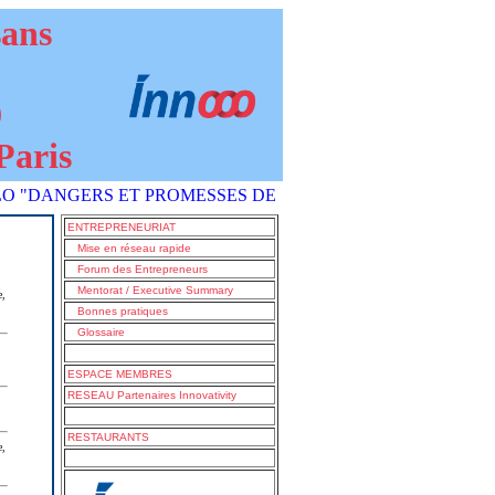
sans
9
Paris
NGERS ET PROMESSES DE L'IA COMMENT S'EN SORTIR ?" est 
ENTREPRENEURIAT
Mise en réseau rapide
Forum des Entrepreneurs
Mentorat / Executive Summary
e,
Bonnes pratiques
Glossaire
ESPACE MEMBRES
RESEAU Partenaires Innovativity
RESTAURANTS
e,