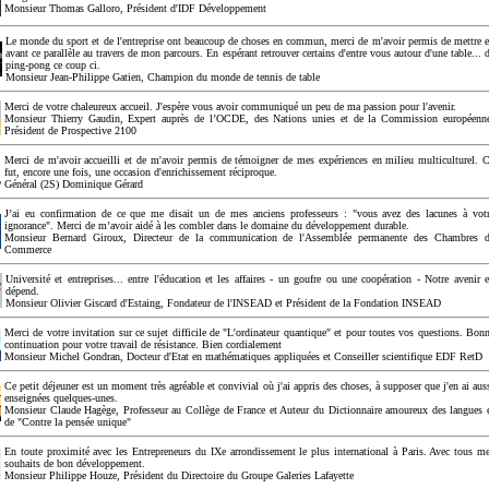
Monsieur Thomas Galloro, Président d'IDF Développement
Le monde du sport et de l'entreprise ont beaucoup de choses en commun, merci de m'avoir permis de mettre 
avant ce parallèle au travers de mon parcours. En espérant retrouver certains d'entre vous autour d'une table... 
ping-pong ce coup ci.
Monsieur Jean-Philippe Gatien, Champion du monde de tennis de table
Merci de votre chaleureux accueil. J'espère vous avoir communiqué un peu de ma passion pour l'avenir.
Monsieur Thierry Gaudin, Expert auprès de l’OCDE, des Nations unies et de la Commission européenn
Président de Prospective 2100
Merci de m'avoir accueilli et de m'avoir permis de témoigner de mes expériences en milieu multiculturel. 
fut, encore une fois, une occasion d'enrichissement réciproque.
Général (2S) Dominique Gérard
J’ai eu confirmation de ce que me disait un de mes anciens professeurs : "vous avez des lacunes à vot
ignorance". Merci de m’avoir aidé à les combler dans le domaine du développement durable.
Monsieur Bernard Giroux, Directeur de la communication de l'Assemblée permanente des Chambres 
Commerce
Université et entreprises... entre l'éducation et les affaires - un goufre ou une coopération - Notre avenir 
dépend.
Monsieur Olivier Giscard d'Estaing, Fondateur de l'INSEAD et Président de la Fondation INSEAD
Merci de votre invitation sur ce sujet difficile de "L'ordinateur quantique" et pour toutes vos questions. Bon
continuation pour votre travail de résistance. Bien cordialement
Monsieur Michel Gondran, Docteur d'Etat en mathématiques appliquées et Conseiller scientifique EDF RetD
Ce petit déjeuner est un moment très agréable et convivial où j'ai appris des choses, à supposer que j'en ai aus
enseignées quelques-unes.
Monsieur Claude Hagège, Professeur au Collège de France et Auteur du Dictionnaire amoureux des langues 
de "Contre la pensée unique"
En toute proximité avec les Entrepreneurs du IXe arrondissement le plus international à Paris. Avec tous m
souhaits de bon développement.
Monsieur Philippe Houze, Président du Directoire du Groupe Galeries Lafayette