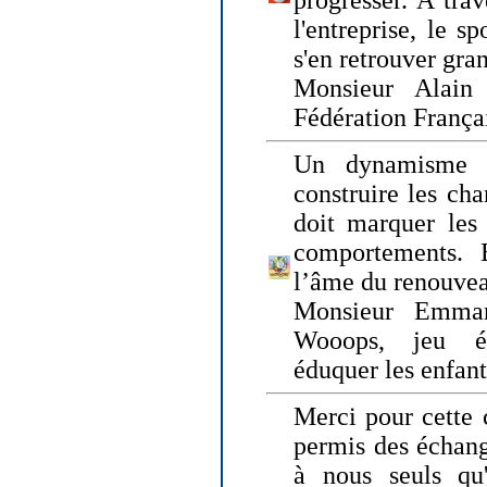
progresser. A trav
l'entreprise, le s
s'en retrouver gran
Monsieur Alain 
Fédération França
Un dynamisme 
construire les ch
doit marquer les 
comportements. 
l’âme du renouvea
Monsieur Emman
Wooops, jeu éd
éduquer les enfan
Merci pour cette 
permis des échange
à nous seuls qu'