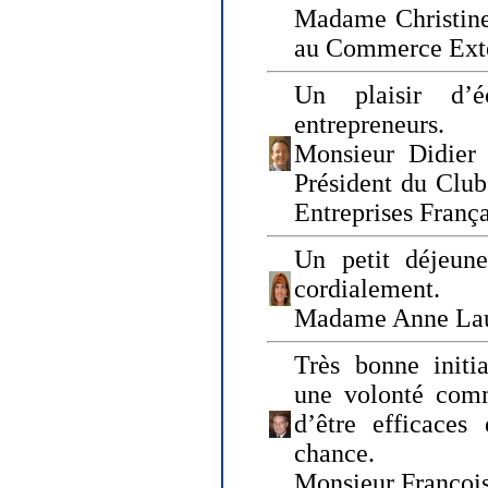
Madame Christine
au Commerce Exté
Un plaisir d’
entrepreneurs.
Monsieur Didier 
Président du Clu
Entreprises Franç
Un petit déjeune
cordialement.
Madame Anne La
Très bonne initia
une volonté com
d’être efficaces
chance.
Monsieur Françoi