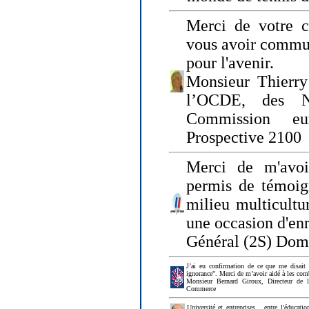
Merci de votre ch
vous avoir commu
pour l'avenir.
Monsieur Thierry
l’OCDE, des N
Commission eu
Prospective 2100
Merci de m'avoi
permis de témoig
milieu multicultur
une occasion d'en
Général (2S) Dom
J’ai eu confirmation de ce que me disait
ignorance". Merci de m’avoir aidé à les co
Monsieur Bernard Giroux, Directeur de 
Commerce
Université et entreprises... entre l'éducat