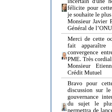
incertain d'une 
félicite pour cett
je souhaite le plu
Monsieur Javier P
Général de l’ONU
Merci de cette o
fait apparaîtr
convergence entre
PME. Très cordia
Monsieur Etienn
Crédit Mutuel
Bravo pour cett
discussion sur le
gouvernance inter
du sujet le plu
permettra de lanc