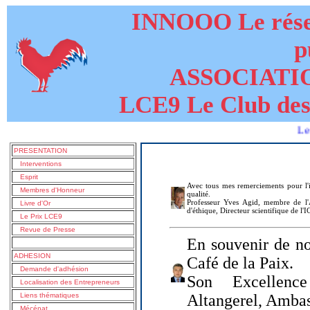
INNOOO Le résea
p
ASSOCIATI
LCE9 Le Club des
Le livre d
PRESENTATION
Interventions
Esprit
Avec tous mes remerciements pour l'i
Membres d'Honneur
qualité.
Professeur Yves Agid, membre de l'A
Livre d'Or
d'éthique, Directeur scientifique de l'
Le Prix LCE9
Revue de Presse
En souvenir de no
ADHESION
Café de la Paix.
Demande d'adhésion
Son Excellenc
Localisation des Entrepreneurs
Liens thématiques
Altangerel, Amba
Mécénat