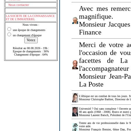
Nous contacter
Avec mes remerci
magnifique.
LA SOCIETE DE LA CONNAISSANCE
ET DE L'IMMATERIEL
Monsieur Jacques 
Nous vivons :
une époque de changements
Finance
un changement d'époque
Merci de votre a
Résultat au 08.08.2026 - 19h :
l'occasion de vou
Epoque de changements : 36%
Changement d'époque : 64%
facettes de La
l'accompagnateur 
Monsieur Jean-P
La Poste
L'éthique est un combat de tous les jours. Me
Monsieur Christophe Barbier, Directeur de l
Université ? Oui sans complexe ! Ouverte au
40 ans après (1968 - 2008). Bravo et merci 
Monsieur Laurent Batsch, Président de l'Uni
Trente ans de vie professionnelle dans le 9
votre aide.
Monsieur François Bernier, 6ème Dan, Profes