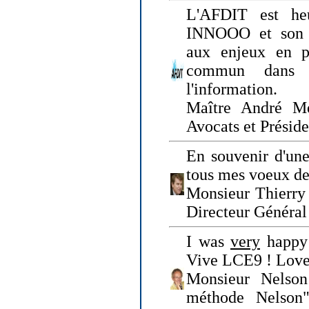
L'AFDIT est heu
INNOOO et son E
aux enjeux en pr
commun dans l
l'information.
Maître André Me
Avocats et Présid
En souvenir d'une
tous mes voeux de 
Monsieur Thierry 
Directeur Général 
I was
very
happy 
Vive LCE9 ! Love
Monsieur Nelson
méthode Nelson"