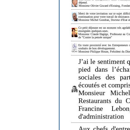
dépend.
Monsieur Olivier Giscard d'Estaing, Fonda
Merci de votre invitation sur ce sujet diffi
continuation pour votre travail de résistanc
Monsieur Michel Gondran, Docteur d'Etat e
Ce petit déjeuner est un moment très agréable
enseignées quelques-unes.
Monsieur Claude Hagège, Professeur au Col
de "Contre la pensée unique"
En toute proximité avec les Entrepreneurs 
souhaits de bon développement.
Monsieur Philippe Houze, Président du Dire
J’ai le sentiment 
pied dans l’écha
sociales des par
écoutés et compris
Monsieur Michel
Restaurants du 
Francine Lebo
d'administration
Aux chefs d'entr