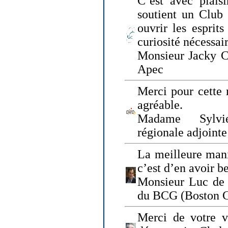
C’est avec plais
soutient un Club
ouvrir les esprit
curiosité nécessai
Monsieur Jacky Ch
Apec
Merci pour cette 
agréable.
Madame Sylvie
régionale adjoint
La meilleure mani
c’est d’en avoir b
Monsieur Luc de 
du BCG (Boston C
Merci de votre vi