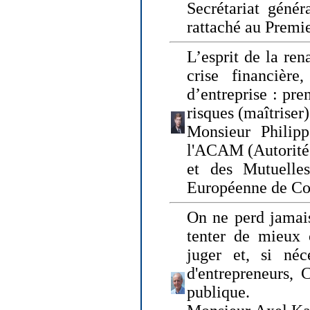
Secrétariat génér
rattaché au Premi
L’esprit de la ren
crise financière,
d’entreprise : pre
risques (maîtriser)
Monsieur Philipp
l'ACAM (Autorité 
et des Mutuelle
Européenne de Co
On ne perd jamais
tenter de mieux
juger et, si néce
d'entrepreneurs, 
publique.