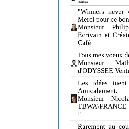
martiaux
"Winners never q
Merci pour ce bo
Monsieur Philip
Ecrivain et Créa
Café
Tous mes voeux de
Monsieur Math
d'ODYSSEE Vent
Les idées tuen
Amicalement.
Monsieur Nicol
TBWA\FRANCE et 
!"
Rarement au cour