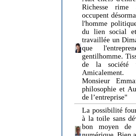
Richesse rime 
occupent désormai
l'homme politique
du lien social e
travaillée un Dim
que l'entrepr
gentilhomme. Tisse
de la société 
Amicalement.
Monsieur Emman
philosophie et Au
de l’entreprise"
La possibilité fo
à la toile sans dé
bon moyen de pr
numérique. Bien 