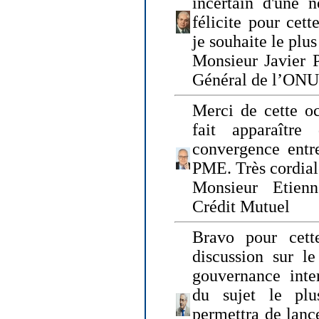
incertain d'une 
félicite pour cett
je souhaite le plu
Monsieur Javier P
Général de l’ONU
Merci de cette o
fait apparaîtr
convergence entre
PME. Très cordia
Monsieur Etienn
Crédit Mutuel
Bravo pour cett
discussion sur le
gouvernance inter
du sujet le plu
permettra de lanc