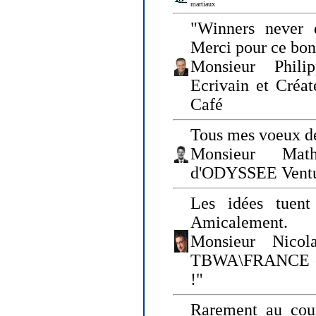
martiaux
"Winners never q
Merci pour ce bo
Monsieur Philip
Ecrivain et Créa
Café
Tous mes voeux de
Monsieur Math
d'ODYSSEE Vent
Les idées tuen
Amicalement.
Monsieur Nicol
TBWA\FRANCE et 
!"
Rarement au cour