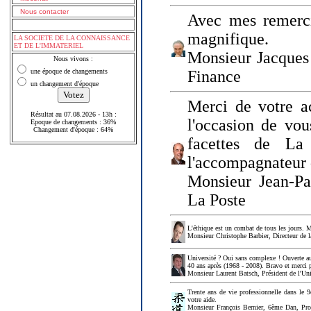
Nous contacter
Avec mes remerci
magnifique.
LA SOCIETE DE LA CONNAISSANCE
ET DE L'IMMATERIEL
Monsieur Jacques 
Nous vivons :
une époque de changements
Finance
un changement d'époque
Merci de votre a
Résultat au 07.08.2026 - 13h :
l'occasion de vou
Epoque de changements : 36%
Changement d'époque : 64%
facettes de La
l'accompagnateur 
Monsieur Jean-P
La Poste
L'éthique est un combat de tous les jours. Me
Monsieur Christophe Barbier, Directeur de l
Université ? Oui sans complexe ! Ouverte au
40 ans après (1968 - 2008). Bravo et merci 
Monsieur Laurent Batsch, Président de l'Uni
Trente ans de vie professionnelle dans le 9
votre aide.
Monsieur François Bernier, 6ème Dan, Profes