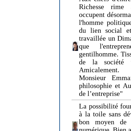
Richesse rime 
occupent désormai
l'homme politique
du lien social e
travaillée un Dim
que l'entrepr
gentilhomme. Tisse
de la société 
Amicalement.
Monsieur Emman
philosophie et Au
de l’entreprise"
La possibilité fo
à la toile sans dé
bon moyen de pr
numérique. Bien 