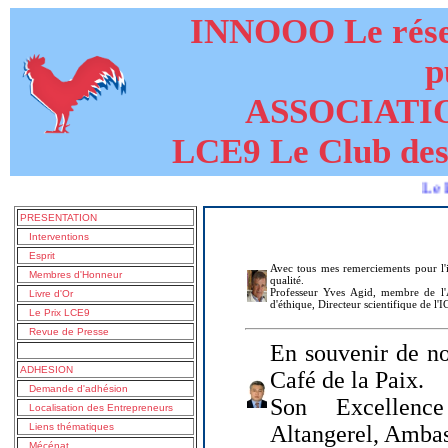
INNOOO Le résea
p
ASSOCIATI
LCE9 Le Club des
Le livre de
PRESENTATION
Interventions
Esprit
Avec tous mes remerciements pour l'i
Membres d'Honneur
qualité.
Professeur Yves Agid, membre de l'A
Livre d'Or
d'éthique, Directeur scientifique de l'
Le Prix LCE9
Revue de Presse
En souvenir de no
ADHESION
Café de la Paix.
Demande d'adhésion
Son Excellenc
Localisation des Entrepreneurs
Liens thématiques
Altangerel, Amba
Mécénat