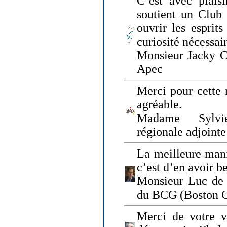
C’est avec plais
soutient un Club
ouvrir les esprit
curiosité nécessai
Monsieur Jacky Ch
Apec
Merci pour cette 
agréable.
Madame Sylvie
régionale adjoint
La meilleure mani
c’est d’en avoir b
Monsieur Luc de 
du BCG (Boston C
Merci de votre vi