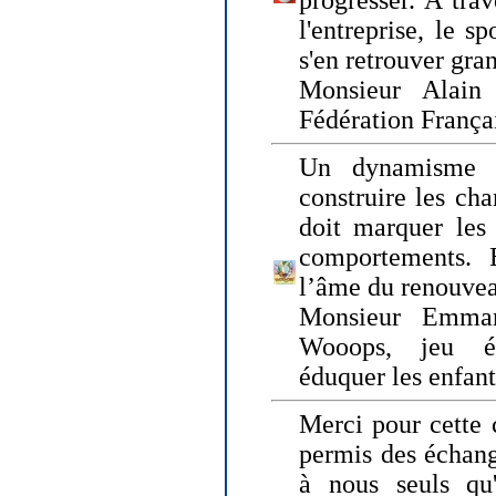
progresser. A trav
l'entreprise, le s
s'en retrouver gran
Monsieur Alain 
Fédération França
Un dynamisme 
construire les ch
doit marquer les 
comportements. 
l’âme du renouvea
Monsieur Emman
Wooops, jeu éd
éduquer les enfan
Merci pour cette 
permis des échange
à nous seuls qu'