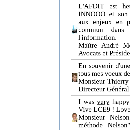
L'AFDIT est heu
INNOOO et son E
aux enjeux en pr
commun dans l
l'information.
Maître André Me
Avocats et Présid
En souvenir d'une
tous mes voeux de 
Monsieur Thierry 
Directeur Général 
I was
very
happy 
Vive LCE9 ! Love
Monsieur Nelson
méthode Nelson"