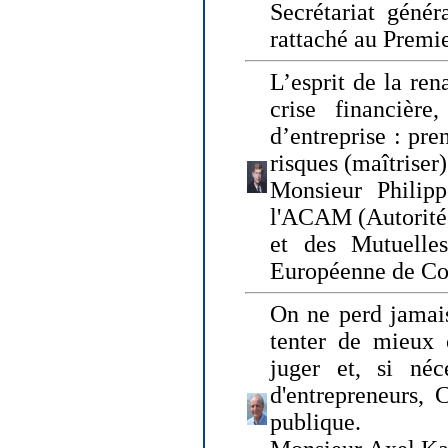
Secrétariat génér
rattaché au Premi
L’esprit de la ren
crise financière,
d’entreprise : pre
risques (maîtriser)
Monsieur Philipp
l'ACAM (Autorité 
et des Mutuelle
Européenne de Co
On ne perd jamais
tenter de mieux
juger et, si néce
d'entrepreneurs, 
publique.