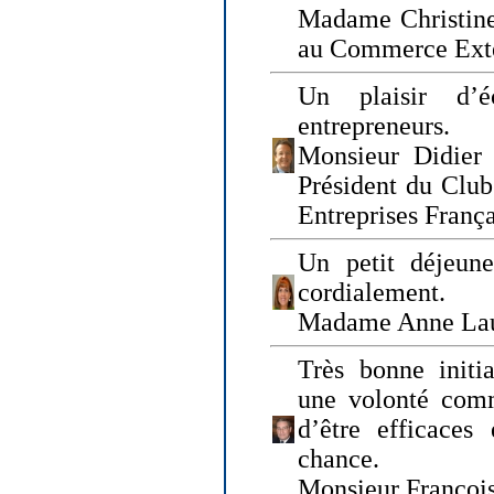
Madame Christine
au Commerce Exté
Un plaisir d’
entrepreneurs.
Monsieur Didier 
Président du Clu
Entreprises Franç
Un petit déjeune
cordialement.
Madame Anne La
Très bonne initia
une volonté com
d’être efficaces
chance.
Monsieur Françoi