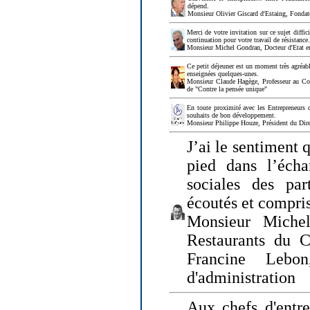
dépend.
Monsieur Olivier Giscard d'Estaing, Fonda
Merci de votre invitation sur ce sujet diffi
continuation pour votre travail de résistanc
Monsieur Michel Gondran, Docteur d'Etat e
Ce petit déjeuner est un moment très agréable
enseignées quelques-unes.
Monsieur Claude Hagège, Professeur au Col
de "Contre la pensée unique"
En toute proximité avec les Entrepreneurs 
souhaits de bon développement.
Monsieur Philippe Houze, Président du Dire
J’ai le sentiment 
pied dans l’écha
sociales des par
écoutés et compris
Monsieur Michel
Restaurants du 
Francine Lebo
d'administration
Aux chefs d'entr