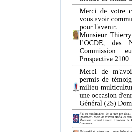
Merci de votre ch
vous avoir commu
pour l'avenir.
Monsieur Thierry
l’OCDE, des N
Commission eu
Prospective 2100
Merci de m'avoi
permis de témoig
milieu multicultur
une occasion d'en
Général (2S) Dom
J’ai eu confirmation de ce que me disait
ignorance". Merci de m’avoir aidé à les co
Monsieur Bernard Giroux, Directeur de 
Commerce
Université et entreprises... entre l'éducat