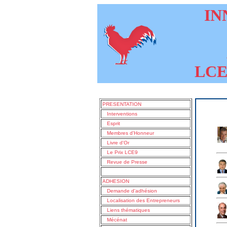
INN
LCE9
PRESENTATION
Interventions
Esprit
Membres d'Honneur
Livre d'Or
Le Prix LCE9
Revue de Presse
ADHESION
Demande d'adhésion
Localisation des Entrepreneurs
Liens thématiques
Mécénat