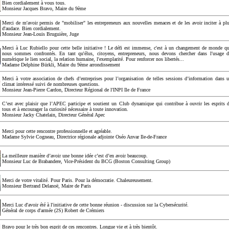
Bien cordialement à vous tous.
Monsieur Jacques Bravo, Maire du 9ème
Merci de m'avoir permis de "mobiliser" les entrepreneurs aux nouvelles menaces et de les avoir inciter à pl
d'audace. Bien cordialement.
Monsieur Jean-Louis Bruguière, Juge
Merci à Luc Rubiello pour cette belle initiative ! Le défi est immense, c'est à un changement de monde q
nous sommes confrontés. En tant qu'élus, citoyens, entrepreneurs, nous devons chercher dans l'usage 
numérique le lien social, la relation humaine, l'exemplarité. Pour renforcer nos libertés...
Madame Delphine Bürkli, Maire du 9ème arrondissement
Merci à votre association de chefs d’entreprises pour l’organisation de telles sessions d’information dans 
climat intéressé suivi de nombreuses questions.
Monsieur Jean-Pierre Cardon, Directeur Régional de l'INPI Ile de France
C’est avec plaisir que l’APEC participe et soutient un Club dynamique qui contribue à ouvrir les esprits 
tous et à encourager la curiosité nécessaire à toute innovation.
Monsieur Jacky Chatelain, Directeur Général Apec
Merci pour cette rencontre professionnelle et agréable.
Madame Sylvie Cogneau, Directrice régionale adjointe Oséo Anvar Ile-de-France
La meilleure manière d’avoir une bonne idée c’est d’en avoir beaucoup.
Monsieur Luc de Brabandere, Vice-Président du BCG (Boston Consulting Group)
Merci de votre vitalité. Pour Paris. Pour la démocratie. Chaleureusement.
Monsieur Bertrand Delanoë, Maire de Paris
Merci Luc d'avoir été à l'initiative de cette bonne réunion - discussion sur la Cybersécurité.
Général de corps d'armée (2S) Robert de Crémiers
Bravo pour le très bon esprit de ces rencontres. Longue vie et à très bientôt.