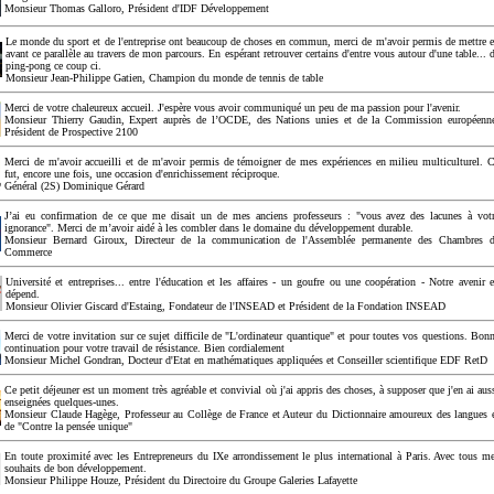
Monsieur Thomas Galloro, Président d'IDF Développement
Le monde du sport et de l'entreprise ont beaucoup de choses en commun, merci de m'avoir permis de mettre 
avant ce parallèle au travers de mon parcours. En espérant retrouver certains d'entre vous autour d'une table... 
ping-pong ce coup ci.
Monsieur Jean-Philippe Gatien, Champion du monde de tennis de table
Merci de votre chaleureux accueil. J'espère vous avoir communiqué un peu de ma passion pour l'avenir.
Monsieur Thierry Gaudin, Expert auprès de l’OCDE, des Nations unies et de la Commission européenn
Président de Prospective 2100
Merci de m'avoir accueilli et de m'avoir permis de témoigner de mes expériences en milieu multiculturel. 
fut, encore une fois, une occasion d'enrichissement réciproque.
Général (2S) Dominique Gérard
J’ai eu confirmation de ce que me disait un de mes anciens professeurs : "vous avez des lacunes à vot
ignorance". Merci de m’avoir aidé à les combler dans le domaine du développement durable.
Monsieur Bernard Giroux, Directeur de la communication de l'Assemblée permanente des Chambres 
Commerce
Université et entreprises... entre l'éducation et les affaires - un goufre ou une coopération - Notre avenir 
dépend.
Monsieur Olivier Giscard d'Estaing, Fondateur de l'INSEAD et Président de la Fondation INSEAD
Merci de votre invitation sur ce sujet difficile de "L'ordinateur quantique" et pour toutes vos questions. Bon
continuation pour votre travail de résistance. Bien cordialement
Monsieur Michel Gondran, Docteur d'Etat en mathématiques appliquées et Conseiller scientifique EDF RetD
Ce petit déjeuner est un moment très agréable et convivial où j'ai appris des choses, à supposer que j'en ai aus
enseignées quelques-unes.
Monsieur Claude Hagège, Professeur au Collège de France et Auteur du Dictionnaire amoureux des langues 
de "Contre la pensée unique"
En toute proximité avec les Entrepreneurs du IXe arrondissement le plus international à Paris. Avec tous m
souhaits de bon développement.
Monsieur Philippe Houze, Président du Directoire du Groupe Galeries Lafayette