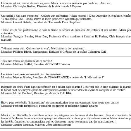
L'éthique est un combat de tous les jours. Merci de m'avoir aidé à ne pas l'oublier... Amitiés,
Monsieur Christophe Barbier, Directeur de la rédaction de L'Express
Université ? Oui sans complexe ! Ouverte aux entreprises ? Sans retenue ! C'est Dauphine telle qu'en elle-mê
40 ans après (1968 - 2008). Bravo et merci pour cette sympathique rencontre.
Monsieur Laurent Batsch, Président de l'Université Paris Dauphine
Trente ans de vie professionnelle dans le 9ème au service du bien-être des enfants et des adultes. Merci po
votre aide.
Monsieur François Bernier, 6ème Dan, Professeur d’arts martiaux à l'Institut B. Pariset, Club français d’ar
martiaux
"Winners never quit. Quitters never win". Merci pour ce bon moment !
Monsieur Philippe Bloch, Entrepreneur, Ecrivain et Créateur de la chaîne Columbus Café
Tous mes voeux de poursuite de ce succès !
Monsieur Mathieu Boillet, Président d'ODYSSEE Venture
Les idées tuent mais ne meurent pas ! Amicalement.
Monsieur Nicolas Bordas, Président de TBWA\FRANCE et auteur de "L'idée qui tue !"
Rarement au cours d’une pacifique réunion on a autant parlé d’arme ! Il est vrai que le droit d’auteur, la marqu
le brevet sont des moyens pour des entrepreneurs avertis de rester dans un esprit de conquête et de rivalité.
Monsieur Michel Bouland, Directeur juridique de DALKIA
Bravo pour cette belle "infrastructure" de communication entre entrepreneurs. Avec toute mon amitié.
Monsieur François Bourdoncle, Fondateur du moteur de recherche français Exalead
Merci à Luc Rubiello de contribuer à faire des citoyens des hommes et des femmes libres et conscients d
forces et faiblesses du monde numérique qui est désormais le nôtre, pour s'y orienter sans se laisser absorber p
les intérêts financiers et commerciaux qui les dépassent : nous ne sommes pas des marchandises !
Monsieur Jacques Boutault, Maire du 2ème arrondissement