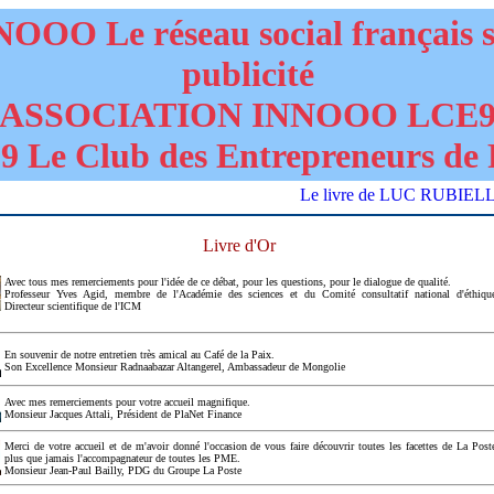
OOO Le réseau social français 
publicité
ASSOCIATION INNOOO LCE
 Le Club des Entrepreneurs de 
Le livre de LUC RUBIELLO "
Livre d'Or
Avec tous mes remerciements pour l'idée de ce débat, pour les questions, pour le dialogue de qualité.
Professeur Yves Agid, membre de l'Académie des sciences et du Comité consultatif national d'éthiqu
Directeur scientifique de l'ICM
En souvenir de notre entretien très amical au Café de la Paix.
Son Excellence Monsieur Radnaabazar Altangerel, Ambassadeur de Mongolie
Avec mes remerciements pour votre accueil magnifique.
Monsieur Jacques Attali, Président de PlaNet Finance
Merci de votre accueil et de m'avoir donné l'occasion de vous faire découvrir toutes les facettes de La Post
plus que jamais l'accompagnateur de toutes les PME.
Monsieur Jean-Paul Bailly, PDG du Groupe La Poste