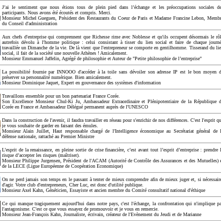
J’ai le sentiment que nous étions tous de plein pied dans l’échange et les préoccupations sociales d
participants. Nous avons été écoutés et compris. Merci.
Monsieur Michel Gueguen, Président des Restaurants du Coeur de Paris et Madame Francine Lebon, Memb
du Conseil d'administration
Aux chefs d'entreprise qui comprennent que Richesse rime avec Noblesse et qu'ils occupent désormais le rô
autrefois dévolu à l'homme politique : celui consistant à tisser du lien social et faire de chaque journ
travaillée un Dimanche de la vie. De là vient que l'entrepreneur se comporte en gentilhomme. Tisserand du li
social, il fait de la société une nouvelle Athènes ! Amicalement.
Monsieur Emmanuel Jaffelin, Agrégé de philosophie et Auteur de "Petite philosophie de l’entreprise"
La possibilité fournie par INNOOO d'accéder à la toile sans dévoiler son adresse IP est le bon moyen 
préserver sa personnalité numérique. Bien amicalement.
Monsieur Dominique Jaquet, Expert en gouvernance des systèmes d'information
Travaillons ensemble pour un bon partenariat France Corée.
Son Excellence Monsieur Chul-Ki Ju, Ambassadeur Extraordinaire et Plénipotentiaire de la République 
Corée en France et Ambassadeur Délégué permanent auprès de l'UNESCO
Dans la construction de l'avenir, il faudra travailler en réseau pour s'enrichir de nos différences. C'est l'esprit q
je vous souhaite de garder en faisant des émules.
Monsieur Alain Juillet, Haut responsable chargé de l'Intelligence économique au Secrétariat général de 
défense nationale, rattaché au Premier Ministre
L’esprit de la renaissance, en pleine sortie de crise financière, c’est avant tout l’esprit d’entreprise : prendre 
risque d’accepter les risques (maîtriser).
Monsieur Philippe Jurgensen, Président de l'ACAM (Autorité de Contrôle des Assurances et des Mutuelles) 
de la LECE (Ligue Européenne de Coopération Economique)
On ne perd jamais son temps en le passant à tenter de mieux comprendre afin de mieux juger et, si nécessair
d'agir. Votre club d'entrepreneurs, Cher Luc, est donc d'utilité publique.
Monsieur Axel Kahn, Généticien, Essayiste et ancien membre du Comité consultatif national d'éthique
Ce qui manque tragiquement aujourd'hui dans notre pays, c'est l'échange, la confrontation qui n'implique p
l'antagonisme. C'est ce que vous essayez de promouvoir et je vous en remercie.
Monsieur Jean-François Kahn, Journaliste, écrivain, créateur de l'Evènement du Jeudi et de Marianne