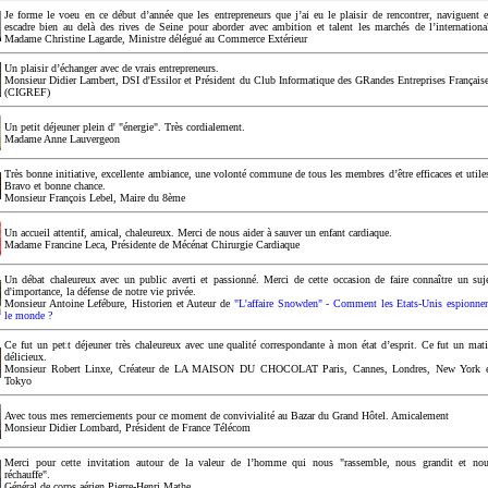
Je forme le voeu en ce début d’année que les entrepreneurs que j’ai eu le plaisir de rencontrer, naviguent 
escadre bien au delà des rives de Seine pour aborder avec ambition et talent les marchés de l’internationa
Madame Christine Lagarde, Ministre délégué au Commerce Extérieur
Un plaisir d’échanger avec de vrais entrepreneurs.
Monsieur Didier Lambert, DSI d'Essilor et Président du Club Informatique des GRandes Entreprises Français
(CIGREF)
Un petit déjeuner plein d' "énergie". Très cordialement.
Madame Anne Lauvergeon
Très bonne initiative, excellente ambiance, une volonté commune de tous les membres d’être efficaces et utile
Bravo et bonne chance.
Monsieur François Lebel, Maire du 8ème
Un accueil attentif, amical, chaleureux. Merci de nous aider à sauver un enfant cardiaque.
Madame Francine Leca, Présidente de Mécénat Chirurgie Cardiaque
Un débat chaleureux avec un public averti et passionné. Merci de cette occasion de faire connaître un suj
d'importance, la défense de notre vie privée.
Monsieur Antoine Lefébure, Historien et Auteur de
"L'affaire Snowden" - Comment les Etats-Unis espionne
le monde ?
Ce fut un petit déjeuner très chaleureux avec une qualité correspondante à mon état d’esprit. Ce fut un mat
délicieux.
Monsieur Robert Linxe, Créateur de LA MAISON DU CHOCOLAT Paris, Cannes, Londres, New York 
Tokyo
Avec tous mes remerciements pour ce moment de convivialité au Bazar du Grand Hôtel. Amicalement
Monsieur Didier Lombard, Président de France Télécom
Merci pour cette invitation autour de la valeur de l’homme qui nous "rassemble, nous grandit et no
réchauffe".
Général de corps aérien Pierre-Henri Mathe