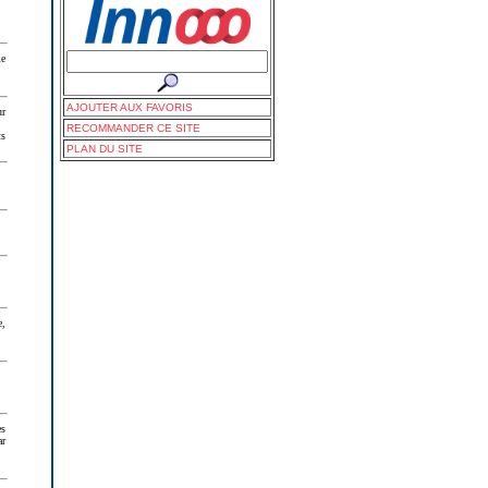
me
AJOUTER AUX FAVORIS
ur
RECOMMANDER CE SITE
ts
PLAN DU SITE
e,
es
ar