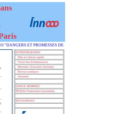
sans
9
Paris
DANGERS ET PROMESSES DE L'IA COMMENT S'EN SORTIR ?" es
ENTREPRENEURIAT
Mise en réseau rapide
Forum des Entrepreneurs
Mentorat / Executive Summary
e,
Bonnes pratiques
Glossaire
ESPACE MEMBRES
RESEAU Partenaires Innovativity
RESTAURANTS
e,