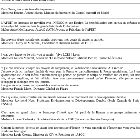
Paris 9ème, une vraie terre d'entrepreneurs.
Monsieur Hugues-Arnaud Mayer, Membre du bureau et du Conseil executif du Medef
L'AFDIT est heureuse de travailler avec INNOOO et son Equipe. La sensibilisation aux enjeux en présence e
notre objectif commun dans la grande bataille de l'information.
Maître André Meillassoux, Associé d'ATM Avocats et Président de l'AFDIT
En souvenir d'une matinée très animée, avec tous mes voeux de succès et amitiés.
Monsieur Thierry de Montbrial, Fondateur et Directeur Général de l'IFRI
I was
very
happy to be with you ce matin ! Vive LCE9 ! Love,
Monsieur Nelson Monfort, Auteur de "La méthode Nelson" Editions Berlitz, France Télévisions
"Que l'on donne au citoyen les moyens de comprendre, et la démocratie sera vivante. A. Lincoln"
J'espère avoir ici renforcé l'intérêt de tous pour la Presse et particulièrement la Presse quotidienne. La Pres
quotidienne est le seul média d’information qui permet de prendre le temps de s’arrêter sur les faits, sur not
vie, et qui explique, et fait réfléchir. Avec son prolongement naturel qu’est l’internet, elle permet aus
d’engager le dialogue avec ses lecteurs.
Longue vie à la Presse, indispensable à une bonne démocratie.
Monsieur Francis Morel, Directeur Général du Figaro
Pour que nos jeunes construisent un monde nouveau et se mobilisent sur le développement durable.
Monsieur Raymond Nyer, Professeur Environnement et Développement Durable (Ecole Centrale de Paris
ESSEC)
C'est avec un grand plaisir et beaucoup d'intérêt que j'ai parlé de la Banque à ce groupe intéressant 
chaleureux.
Madame Ariane Obolensky, Directrice Générale de la FBF (Fédération Bancaire Française)
Comme la gestion de crise est avant tout une posture d’écoute, je vous remercie de l’écoute que vous avez bi
voulu me témoigner.
Monsieur Louis Orenga, Directeur du CIV et Président de l'ASCC