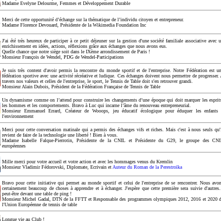
Madame Evelyne Delourme, Femmes et Développement Durable
Merci de cette opportunité d’échange sur la thématique de l’individu citoyen et entrepreneur.
Madame Florence Devouard, Présidente de la Wikimedia Foundation Inc
J'ai été très heureux de participer à ce petit déjeuner sur la gestion d'une société familiale associative avec 
enrichissement en idées, actions, réflexions grâce aux échanges que nous avons eus.
Quelle chance que notre siège soit dans le IXème arrondissement de Paris !
Monsieur François de Wendel, PDG de Wendel-Participations
Je suis très content d'avoir permis la rencontre du monde sportif et de l'entreprise. Notre Fédération est u
fédération sportive avec une activité récréative et ludique. Ces échanges doivent nous permettre de progresser.
travers nos valeurs et celles de l'entreprise, le sport, le Tennis de Table doit s'en retrouver grandi.
Monsieur Alain Dubois, Président de la Fédération Française de Tennis de Table
Un dynamisme comme on l’attend pour construire les changements d’une époque qui doit marquer les esprit
les hommes et les comportements. Bravo à Luc qui incarne l’âme du renouveau entrepreneurial.
Monsieur Emmanuel Errard, Créateur de Wooops, jeu éducatif écologique pour éduquer les enfants
l'environnement
Merci pour cette conversation matinale qui a permis des échanges vifs et riches. Mais c'est à nous seuls qu'
revient de faire de la technologie une liberté ! Bien à vous.
Madame Isabelle Falque-Pierrotin, Présidente de la CNIL et Présidente du G29, le groupe des CN
européennes
Mille merci pour votre accueil et votre action et avec les hommages venus du Kremlin
Monsieur Vladimir Fédorovski, Diplomate, Ecrivain et
Auteur du Roman de la Perestroïka
Bravo pour cette initiative qui permet au monde sportif et celui de l'entreprise de se rencontrer. Nous avo
certainement beaucoup de choses à apprendre et à échanger. J'espère que cette première sera suivie d'autres.
peut-être devant une table de ping !
Monsieur Michel Gadal, DTN de la FFTT et Responsable des programmes olympiques 2012, 2016 et 2020 
l'Union Européenne de tennis de table
Longue vie au Club !